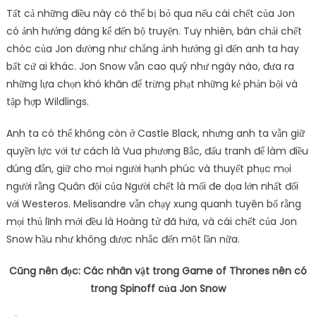
Tất cả những điều này có thể bị bỏ qua nếu cái chết của Jon
có ảnh hưởng đáng kể đến bộ truyện. Tuy nhiên, bàn chải chết
chóc của Jon dường như chẳng ảnh hưởng gì đến anh ta hay
bất cứ ai khác. Jon Snow vẫn cao quý như ngày nào, đưa ra
những lựa chọn khó khăn để trừng phạt những kẻ phản bội và
tập hợp Wildlings.
Anh ta có thể không còn ở Castle Black, nhưng anh ta vẫn giữ
quyền lực với tư cách là Vua phương Bắc, đấu tranh để làm điều
đúng đắn, giữ cho mọi người hạnh phúc và thuyết phục mọi
người rằng Quân đội của Người chết là mối đe dọa lớn nhất đối
với Westeros. Melisandre vẫn chạy xung quanh tuyên bố rằng
mọi thủ lĩnh mới đều là Hoàng tử đã hứa, và cái chết của Jon
Snow hầu như không được nhắc đến một lần nữa.
Cũng nên đọc: Các nhân vật trong Game of Thrones nên có
trong Spinoff của Jon Snow