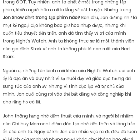
trong GOT. Tuy nhiên, anh ta chết ở một trong những tập
phim, khiến người hâm mộ lo lắng về cốt truyện. Nhưng trong
Jon Snow chết trong tập phim nào?
Ban đầu, Jon dường như là
một kẻ ngoại đạo không bao giờ hòa nhập được, nhưng khi
cuốn tiểu thuyết tiến triển, anh đã tìm thấy vị trí của mình
trong Night’s Watch. Anh ta không thực sự là một thành viên
của gia đình Stark vì anh ta không phải là con ruột của Ned
Stark.
Ngoài ra, những tân binh mới khác của Night’s Watch coi anh
ấy là đặc ân và duy nhất vì sự nuôi dạy và giáo dục tương đối
sung túc của anh ấy. Nhưng vì tính độc lập và tự chủ của
mình, Jon cuối cùng rơi vào thế bất đồng với đồng nghiệp khi
cho rằng họ có lỗi.
John thăng hạng nhờ kiếm thuật của mình, và người kế nhiệm
của Chỉ huy Mormont được đào tạo nhờ kiến ​​thức và lòng trắc
ẩn của anh ta. Ngay cả khi Jon cân nhắc việc ra đi, điều đó luôn
vì lợi ích của Robb và những người khác chứ không bao giờ vì