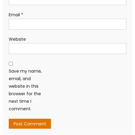
Save my name,
email, and
website in this
browser for the
next time I
comment.
Search
for:
BÀI VIẾT MỚI NHẤT