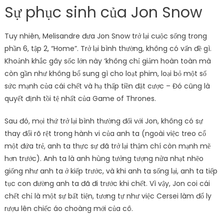
Sự phục sinh của Jon Snow
Tuy nhiên, Melisandre đưa Jon Snow trở lại cuộc sống trong
phần 6, tập 2, “Home”. Trở lại bình thường, không có vấn đề gì.
Khoảnh khắc gây sốc lớn này ‘không chỉ giảm hoàn toàn mà
còn gần như không bổ sung gì cho loạt phim, loại bỏ một số
sức mạnh của cái chết và hạ thấp tiền đặt cược – Đó cũng là
quyết định tồi tệ nhất của Game of Thrones.
Sau đó, mọi thứ trở lại bình thường đối với Jon, không có sự
thay đổi rõ rệt trong hành vi của anh ta (ngoài việc treo cổ
một đứa trẻ, anh ta thực sự đã trở lại thậm chí còn mạnh mẽ
hơn trước). Anh ta là anh hùng tưởng tượng nửa nhạt nhẽo
giống như anh ta ở kiếp trước, và khi anh ta sống lại, anh ta tiếp
tục con đường anh ta đã đi trước khi chết. Vì vậy, Jon coi cái
chết chỉ là một sự bất tiện, tương tự như việc Cersei làm đổ ly
rượu lên chiếc áo choàng mới của cô.