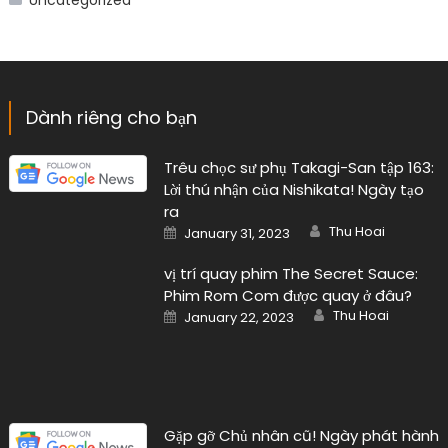
Trêu chọc sư phụ Takagi-San tập 163:
Lời thú nhận của Nishikata! Ngày tạo
ra
Author
Posted
Thu Hoai
January 31, 2023
on
vị trí quay phim The Secret Sauce:
Phim Rom Com được quay ở đâu?
Author
Posted
Thu Hoai
January 22, 2023
on
Gặp gỡ Chủ nhân cũ! Ngày phát hành
Author
Posted
Thu Hoai
January 22, 2023
on
Danh mục
ANIME
Buôn chuyện