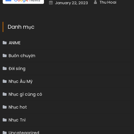
Đời sống
Nhạc Âu Mỹ
Nhạc gì cũng có
Nhạc hot
Nhạc Trẻ
Uncategorized
Bài viết mới nhất
Giá vàng châu Á giảm do lo ngại Fed
tiếp tục thắt chặt chính sách
Author
Posted
Thu Hoai
July 20, 2026
on