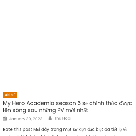
ANIME
My Hero Academia season 6 sẽ chính thức được
lên sóng sau những PV mới nhất
Author
Posted
Thu Hoai
January 30, 2023
on
Rate this post Mới đây trong một sự kiện đặc biệt đã tiết lộ về
ngày phát hành chính thức của anime My Hero Academia
Season 6. Mới đây trong một sự kiện đã tiết lộ về ngày phát
hành của bộ anime My Hero Academia Season 6. Bên cạnh
đó, những thông tin đăng […]