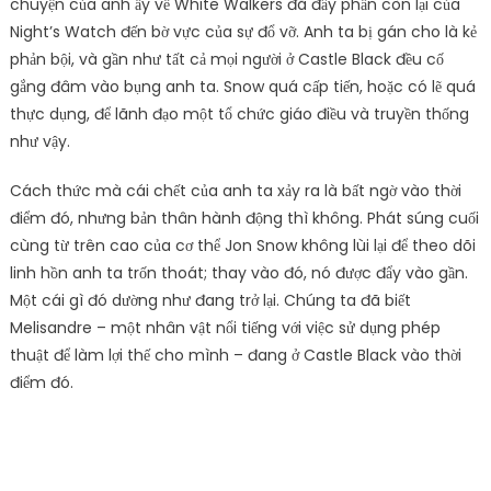
chuyện của anh ấy về White Walkers đã đẩy phần còn lại của
Night’s Watch đến bờ vực của sự đổ vỡ. Anh ta bị gán cho là kẻ
phản bội, và gần như tất cả mọi người ở Castle Black đều cố
gắng đâm vào bụng anh ta. Snow quá cấp tiến, hoặc có lẽ quá
thực dụng, để lãnh đạo một tổ chức giáo điều và truyền thống
như vậy.
Cách thức mà cái chết của anh ta xảy ra là bất ngờ vào thời
điểm đó, nhưng bản thân hành động thì không. Phát súng cuối
cùng từ trên cao của cơ thể Jon Snow không lùi lại để theo dõi
linh hồn anh ta trốn thoát; thay vào đó, nó được đẩy vào gần.
Một cái gì đó dường như đang trở lại. Chúng ta đã biết
Melisandre – một nhân vật nổi tiếng với việc sử dụng phép
thuật để làm lợi thế cho mình – đang ở Castle Black vào thời
điểm đó.