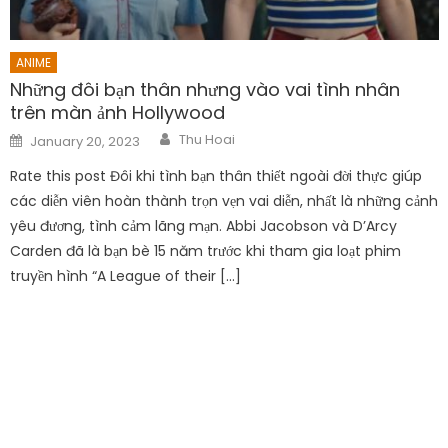
ANIME
Những đôi bạn thân nhưng vào vai tình nhân
trên màn ảnh Hollywood
Author
Posted
Thu Hoai
January 20, 2023
on
Rate this post Đôi khi tình bạn thân thiết ngoài đời thực giúp
các diễn viên hoàn thành trọn vẹn vai diễn, nhất là những cảnh
yêu đương, tình cảm lãng mạn. Abbi Jacobson và D’Arcy
Carden đã là bạn bè 15 năm trước khi tham gia loạt phim
truyền hình “A League of their […]