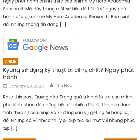
ANIME
Kyung sử dụng kỹ thuật bị cấm, chết? Ngày phát
hành
Author
Posted
Thu Hoai
January 28, 2023
on
Rate this post Quảng cáo Trong quá trình điều tra của mình,
phó lãnh chúa đã chứng kiến ​​rất nhiều điều để tìm hiểu danh
tính thực sự của ninja và kẻ đứng sau vụ giết người hàng loạt
đó. Nhưng có vẻ như anh ấy sẽ tiếp tục đối mặt với những phức
tạp […]
Post
Archer Season 13: Ngày phát hành và điều gì sẽ xảy ra?
Top các làng anime được người hâm mộ yêu thích hơn bản gốc manga
navigation
Leave a Reply
Your email address will not be published.
Required fields