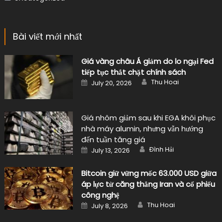
Giá nhôm giảm sau khi EGA khôi phục
nhà máy alumin, nhưng vẫn hướng
đến tuần tăng giá
Author
Posted
Đình Hải
July 13, 2026
on
Bitcoin giữ vững mốc 63.000 USD giữa
áp lực từ căng thẳng Iran và cổ phiếu
công nghệ
Author
Posted
Thu Hoai
July 8, 2026
on
Music's Blog
|
Design by
violetsky.net
.
Giới thiệu
Chính sách bảo mật
Điều khoản dịch vụ
Liên hệ