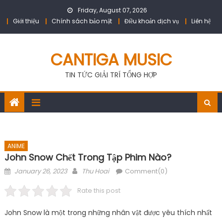
Skip
Friday, August 07, 2026
to
Giới thiệu
Chính sách bảo mật
Điều khoản dịch vụ
Liên hệ
content
CANTIGA MUSIC
TIN TỨC GIẢI TRÍ TỔNG HỢP
ANIME
John Snow Chết Trong Tập Phim Nào?
Posted
Author
January 26, 2023
Thu Hoai
Comment(0)
on
Rate this post
John Snow là một trong những nhân vật được yêu thích nhất