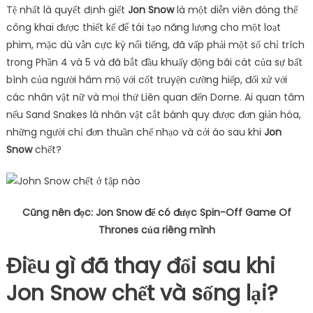
Tệ nhất là quyết định giết
Jon Snow
là một diễn viên đóng thế
công khai được thiết kế để tái tạo năng lượng cho một loạt
phim, mặc dù vẫn cực kỳ nổi tiếng, đã vấp phải một số chỉ trích
trong Phần 4 và 5 và đã bắt đầu khuấy động bãi cát của sự bất
bình của người hâm mộ với cốt truyện cưỡng hiếp, đối xử với
các nhân vật nữ và mọi thứ Liên quan đến Dorne. Ai quan tâm
nếu Sand Snakes là nhân vật cắt bánh quy được đơn giản hóa,
những người chỉ đơn thuần chế nhạo và cởi áo sau khi
Jon
Snow
chết?
Cũng nên đọc: Jon Snow để có được Spin-Off Game Of
Thrones của riêng mình
Điều gì đã thay đổi sau khi
Jon Snow chết và sống lại?