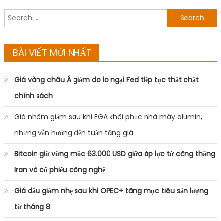
Giá vàng châu Á giảm do lo ngại Fed tiếp tục thắt chặt
chính sách
Giá nhôm giảm sau khi EGA khôi phục nhà máy alumin,
nhưng vẫn hướng đến tuần tăng giá
Bitcoin giữ vững mốc 63.000 USD giữa áp lực từ căng thẳng
Iran và cổ phiếu công nghệ
Giá dầu giảm nhẹ sau khi OPEC+ tăng mục tiêu sản lượng
từ tháng 8
Giá vàng thế giới mất mốc 4.100 USD do áp lực chốt lời
DANH MỤC
ANIME