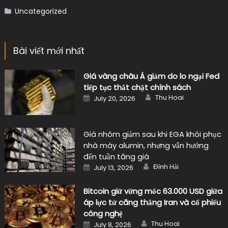
Uncategorized
Bài viết mới nhất
Giá vàng châu Á giảm do lo ngại Fed
tiếp tục thắt chặt chính sách
Author
Posted
Thu Hoai
July 20, 2026
on
Giá nhôm giảm sau khi EGA khôi phục
nhà máy alumin, nhưng vẫn hướng
đến tuần tăng giá
Author
Posted
Đình Hải
July 13, 2026
on
Bitcoin giữ vững mốc 63.000 USD giữa
áp lực từ căng thẳng Iran và cổ phiếu
công nghệ
Author
Posted
Thu Hoai
July 8, 2026