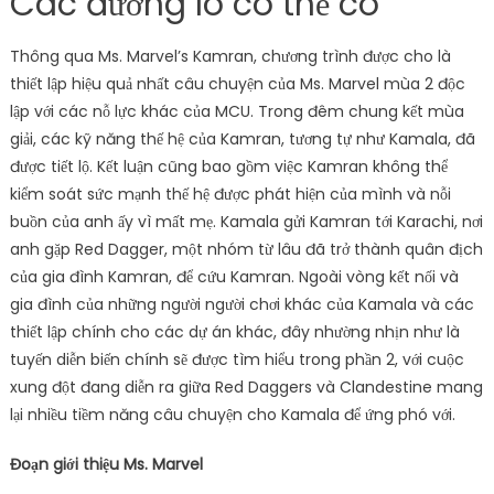
Các đường lô có thể có
Thông qua Ms. Marvel’s Kamran, chương trình được cho là
thiết lập hiệu quả nhất câu chuyện của Ms. Marvel mùa 2 độc
lập với các nỗ lực khác của MCU. Trong đêm chung kết mùa
giải, các kỹ năng thế hệ của Kamran, tương tự như Kamala, đã
được tiết lộ. Kết luận cũng bao gồm việc Kamran không thể
kiểm soát sức mạnh thế hệ được phát hiện của mình và nỗi
buồn của anh ấy vì mất mẹ. Kamala gửi Kamran tới Karachi, nơi
anh gặp Red Dagger, một nhóm từ lâu đã trở thành quân địch
của gia đình Kamran, để cứu Kamran. Ngoài vòng kết nối và
gia đình của những người người chơi khác của Kamala và các
thiết lập chính cho các dự án khác, đây nhường nhịn như là
tuyến diễn biến chính sẽ được tìm hiểu trong phần 2, với cuộc
xung đột đang diễn ra giữa Red Daggers và Clandestine mang
lại nhiều tiềm năng câu chuyện cho Kamala để ứng phó với.
Đoạn giới thiệu Ms. Marvel