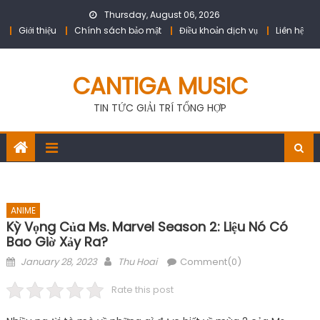
Skip
Thursday, August 06, 2026
to
Giới thiệu
Chính sách bảo mật
Điều khoản dịch vụ
Liên hệ
content
CANTIGA MUSIC
TIN TỨC GIẢI TRÍ TỔNG HỢP
ANIME
Kỳ Vọng Của Ms. Marvel Season 2: Liệu Nó Có
Bao Giờ Xảy Ra?
Posted
Author
January 28, 2023
Thu Hoai
Comment(0)
on
Rate this post