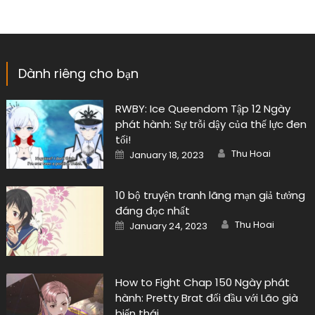
Dành riêng cho bạn
RWBY: Ice Queendom Tập 12 Ngày
phát hành: Sự trỗi dậy của thế lực đen
tối!
Author
Posted
Thu Hoai
January 18, 2023
on
10 bộ truyện tranh lãng mạn giả tưởng
đáng đọc nhất
Author
Posted
Thu Hoai
January 24, 2023
on
How to Fight Chap 150 Ngày phát
hành: Pretty Brat đối đầu với Lão già
biến thái