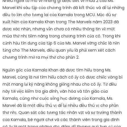
Nhiều người tò mò về những gì được biết về mùa 2 của Ms.
Marvel khi sáu tập của chương trình đã kết thúc và để lại những
điều to lớn cho tương lai của Kamala trong MCU. Mặc dù sự
xuất hiện của Kamala Khan trong The Marvels năm 2023 đã
được xác nhận, nhưng vẫn chưa có nhiều thông tin về một
mùa thứ nhị tiềm năng trong chương trình của cô. Trong khi
cảnh hậu tín dụng của tập 6 của Ms. Marvel vững chắc là nền
tảng cho The Marvels, điều quan yếu là phải xem xét cách
chương trình mở ra mọi thứ cho phần 2.
Nguồn gốc của Kamala Khan đã được tìm hiểu trong Ms.
Marvel, cũng là nơi tìm hiểu cách cô ấy có được chiếc vòng bí
mật mang lại kỹ năng không giống nhau cho cô ấy. Từ điều
này tới việc kiểm tra gia đình, văn hóa và tôn giáo của
Kamala, cũng như cuộc sống học đường của Kamala, Ms.
Marvel đã là một điều thú vị để lại nhiều điều thú vị cho phần
thứ nhị. Quan sát các tương tác nhân vật và sự trưởng thành
của Kamala, bè người chơi và các thành viên trong gia đình
cô ấy là một trong những đặc điểm dễ thương quý hơn cả của