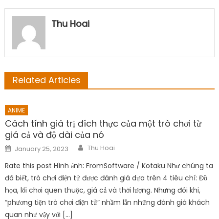
Thu Hoai
Related Articles
ANIME
Cách tính giá trị đích thực của một trò chơi từ
giá cả và độ dài của nó
Author
Posted
Thu Hoai
January 25, 2023
on
Rate this post Hình ảnh: FromSoftware / Kotaku Như chúng ta
đã biết, trò chơi điện tử được đánh giá dựa trên 4 tiêu chí: Đồ
họa, lối chơi quen thuộc, giá cả và thời lượng. Nhưng đôi khi,
“phương tiện trò chơi điện tử” nhầm lẫn những đánh giá khách
quan như vậy với […]