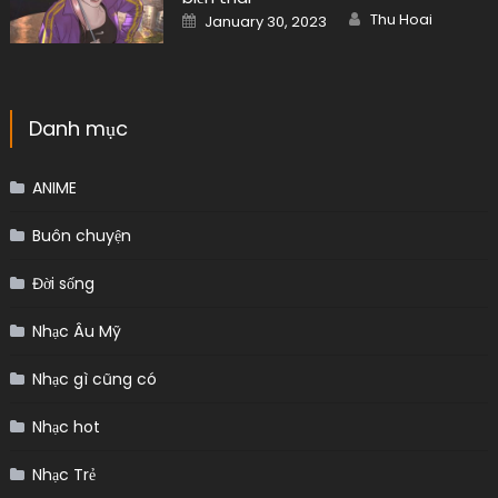
Author
Posted
Thu Hoai
January 30, 2023
on
Danh mục
ANIME
Buôn chuyện
Đời sống
Nhạc Âu Mỹ
Nhạc gì cũng có
Nhạc hot
Nhạc Trẻ