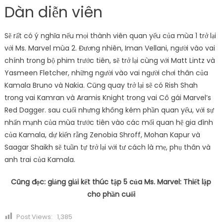
Dàn diễn viên
Sẽ rất có ý nghĩa nếu mọi thành viên quan yếu của mùa 1 trở lại
với Ms. Marvel mùa 2. Đương nhiên, Iman Vellani, người vào vai
chính trong bộ phim trước tiên, sẽ trở lại cùng với Matt Lintz và
Yasmeen Fletcher, những người vào vai người chơi thân của
Kamala Bruno và Nakia. Cũng quay trở lại sẽ có Rish Shah
trong vai Kamran và Aramis Knight trong vai Cô gái Marvel’s
Red Dagger. sau cuối nhưng không kém phần quan yếu, với sự
nhấn mạnh của mùa trước tiên vào các mối quan hệ gia đình
của Kamala, dự kiến ​​rằng Zenobia Shroff, Mohan Kapur và
Saagar Shaikh sẽ tuần tự trở lại với tư cách là mẹ, phụ thân và
anh trai của Kamala.
Cũng đọc:
giảng giải kết thúc tập 5 của Ms. Marvel: Thiết lập
cho phần cuối
Post Views:
1,385