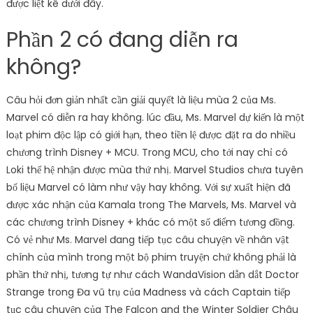
được liệt kê dưới đây.
Phần 2 có đang diễn ra
không?
Câu hỏi đơn giản nhất cần giải quyết là liệu mùa 2 của Ms.
Marvel có diễn ra hay không. lúc đầu, Ms. Marvel dự kiến là một
loạt phim độc lập có giới hạn, theo tiền lệ được đặt ra do nhiều
chương trình Disney + MCU. Trong MCU, cho tới nay chỉ có
Loki thế hệ nhận được mùa thứ nhị. Marvel Studios chưa tuyên
bố liệu Marvel có làm như vậy hay không. Với sự xuất hiện đã
được xác nhận của Kamala trong The Marvels, Ms. Marvel và
các chương trình Disney + khác có một số điểm tương đồng.
Có vẻ như Ms. Marvel đang tiếp tục câu chuyện về nhân vật
chính của mình trong một bộ phim truyện chứ không phải là
phần thứ nhị, tương tự như cách WandaVision dẫn dắt Doctor
Strange trong Đa vũ trụ của Madness và cách Captain tiếp
tục câu chuyện của The Falcon and the Winter Soldier Châu