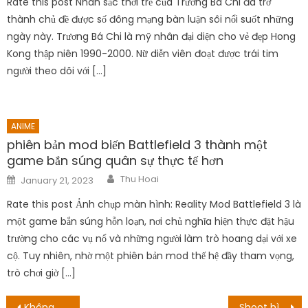
Rate this post Nhan sắc thời trẻ của Trương Bá Chi đã trở
thành chủ đề được số đông mạng bàn luận sôi nổi suốt những
ngày này. Trương Bá Chi là mỹ nhân đại diện cho vẻ đẹp Hong
Kong thập niên 1990-2000. Nữ diễn viên đoạt được trái tim
người theo dõi với […]
ANIME
phiên bản mod biến Battlefield 3 thành một
game bắn súng quân sự thực tế hơn
Author
Posted
Thu Hoai
January 21, 2023
on
Rate this post Ảnh chụp màn hình: Reality Mod Battlefield 3 là
một game bắn súng hỗn loạn, nơi chủ nghĩa hiện thực đặt hậu
trường cho các vụ nổ và những người làm trò hoang dại với xe
cộ. Tuy nhiên, nhờ một phiên bản mod thế hệ đầy tham vọng,
trò chơi giờ […]
Post
Không có kết thúc tín dụng cảnh được giảng giải
Shoot hình là gì trong cosplay? to have shoot hình hoàn toàn cần những gì?