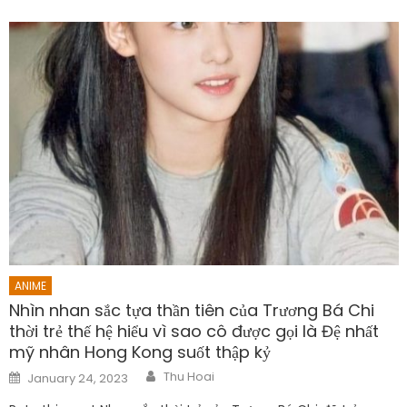
ANIME
Nhìn nhan sắc tựa thần tiên của Trương Bá Chi
thời trẻ thế hệ hiểu vì sao cô được gọi là Đệ nhất
mỹ nhân Hong Kong suốt thập kỷ
Author
Posted
Thu Hoai
January 24, 2023
on