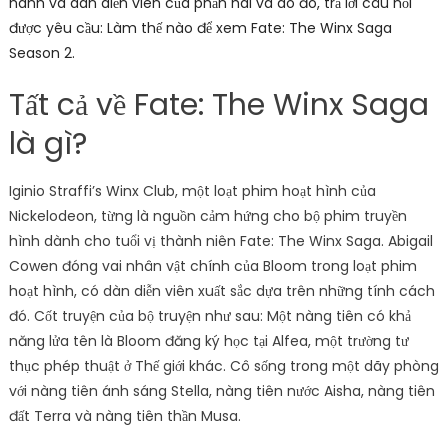
hành và dàn diễn viên của phần hai và do đó, trả lời câu hỏi
được yêu cầu: Làm thế nào để xem Fate: The Winx Saga
Season 2.
Tất cả về Fate: The Winx Saga
là gì?
Iginio Straffi’s Winx Club, một loạt phim hoạt hình của
Nickelodeon, từng là nguồn cảm hứng cho bộ phim truyền
hình dành cho tuổi vị thành niên Fate: The Winx Saga. Abigail
Cowen đóng vai nhân vật chính của Bloom trong loạt phim
hoạt hình, có dàn diễn viên xuất sắc dựa trên những tính cách
đó. Cốt truyện của bộ truyện như sau: Một nàng tiên có khả
năng lửa tên là Bloom đăng ký học tại Alfea, một trường tư
thục phép thuật ở Thế giới khác. Cô sống trong một dãy phòng
với nàng tiên ánh sáng Stella, nàng tiên nước Aisha, nàng tiên
đất Terra và nàng tiên thần Musa.