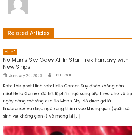
Related Articles
ANIME
No Man’s Sky Goes All In Star Trek Fantasy with
New Ships
Author
Posted
Thu Hoai
January 20, 2023
on
Rate this post Hình ảnh: Hello Games Suy đoán không còn
nữa! Hello Games đã tiết lộ phần ngã sung tiếp theo cho vũ trụ
ngày càng mở rộng của No Man’s Sky. Nó được gọi là
Endurance và được ngã sung thêm vào không gian (quần xã
sinh vật không gian?) Và mang lại […]