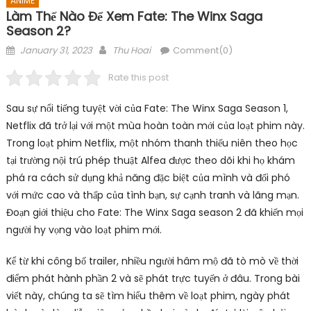
ANIME
Làm Thế Nào Để Xem Fate: The Winx Saga
Season 2?
Posted
Author
January 31, 2023
Thu Hoai
Comment(0)
on
Rate this post
Sau sự nổi tiếng tuyệt vời của Fate: The Winx Saga Season 1,
Netflix đã trở lại với một mùa hoàn toàn mới của loạt phim này.
Trong loạt phim Netflix, một nhóm thanh thiếu niên theo học
tại trường nội trú phép thuật Alfea được theo dõi khi họ khám
phá ra cách sử dụng khả năng đặc biệt của mình và đối phó
với mức cao và thấp của tình bạn, sự cạnh tranh và lãng mạn.
Đoạn giới thiệu cho Fate: The Winx Saga season 2 đã khiến mọi
người hy vọng vào loạt phim mới.
Kể từ khi công bố trailer, nhiều người hâm mộ đã tò mò về thời
điểm phát hành phần 2 và sẽ phát trực tuyến ở đâu. Trong bài
viết này, chúng ta sẽ tìm hiểu thêm về loạt phim, ngày phát