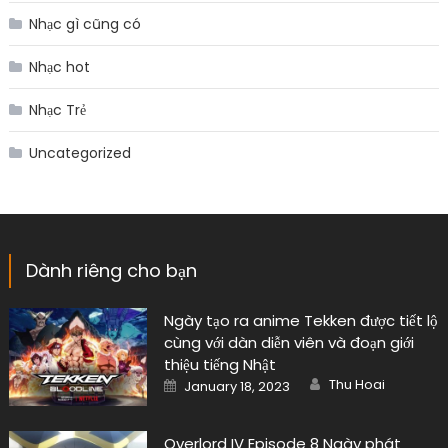
Nhạc gì cũng có
Nhạc hot
Nhạc Trẻ
Uncategorized
Dành riêng cho bạn
Ngày tạo ra anime Tekken được tiết lộ
cùng với dàn diễn viên và đoạn giới
thiệu tiếng Nhật
Author
Posted
Thu Hoai
January 18, 2023
on
Overlord IV Episode 8 Ngày phát