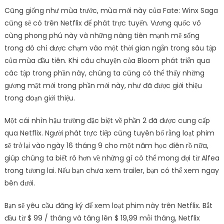
Cũng giống như mùa trước, mùa mới này của Fate: Winx Saga
cũng sẽ có trên Netflix để phát trực tuyến. Vương quốc vô
cùng phong phú này và những nàng tiên mạnh mẽ sống
trong đó chỉ được chạm vào một thời gian ngắn trong sáu tập
của mùa đầu tiên. Khi câu chuyện của Bloom phát triển qua
các tập trong phần này, chúng ta cũng có thể thấy những
gương mặt mới trong phần mới này, như đã được giới thiệu
trong đoạn giới thiệu.
Một cái nhìn hậu trường đặc biệt về phần 2 đã được cung cấp
qua Netflix. Người phát trực tiếp cũng tuyên bố rằng loạt phim
sẽ trở lại vào ngày 16 tháng 9 cho một năm học điên rồ nữa,
giúp chúng ta biết rõ hơn về những gì có thể mong đợi từ Alfea
trong tương lai. Nếu bạn chưa xem trailer, bạn có thể xem ngay
bên dưới.
Bạn sẽ yêu cầu đăng ký để xem loạt phim này trên Netflix. Bắt
đầu từ $ 99 / tháng và tăng lên $ 19,99 mỗi tháng, Netflix