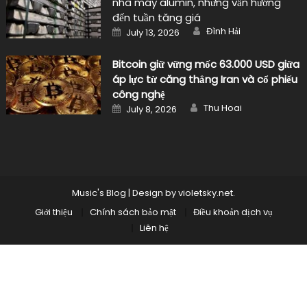
nhà máy alumin, nhưng vẫn hướng
đến tuần tăng giá
Author
Posted
Đình Hải
July 13, 2026
on
Bitcoin giữ vững mốc 63.000 USD giữa
áp lực từ căng thẳng Iran và cổ phiếu
công nghệ
Author
Posted
Thu Hoai
July 8, 2026
on
Music's Blog
|
Design by
violetsky.net
.
Giới thiệu
Chính sách bảo mật
Điều khoản dịch vụ
Liên hệ