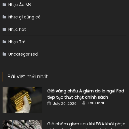
Nhạc Âu Mỹ
Nhạc gì cũng có
Nhạc hot
Nhạc Trẻ
Uncategorized
Bài viết mới nhất
Giá vàng châu Á giảm do lo ngại Fed
tiếp tục thắt chặt chính sách
Author
Posted
Thu Hoai
July 20, 2026
on
Giá nhôm giảm sau khi EGA khôi phục