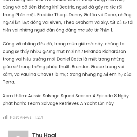
cùng với cô tiên không khí Beatrix, người đã gây ra rắc rối
trong Phần một. Freddie Thorp, Danny Griffin và Dane, những
người lần lượt đóng vai Riven, Theo Graham và Sky, tất cả sẽ tái
hiện vai những người đàn ông đáng mơ ước từ Phần 1.
Cùng với những điều đó, trong mùa giải mới này, chúng ta
cũng sẽ thấy nhiều gương mặt mới như Miranda Richardson
trong vai hiệu trưởng mới, Daniel Betts là một trong những
giáo sư trong trường phép thuật, Brandon Grace trong vai
xám, và Paulina Chávez là một trong những người em họ của
Terra.
Xem thêm: Aussie Salvage Squad Season 4 Episode 8 Ngày
phát hành: Team Salvage Retrieves A Yacht Lần này
Post Views:
1,271
Thu Hoai