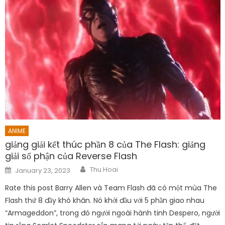
ANIME
giảng giải kết thúc phần 8 của The Flash: giảng
giải số phận của Reverse Flash
Author
Posted
Thu Hoai
January 23, 2023
on
Rate this post Barry Allen và Team Flash đã có một mùa The
Flash thứ 8 đầy khó khăn. Nó khởi đầu với 5 phần giao nhau
“Armageddon”, trong đó người ngoài hành tinh Despero, người