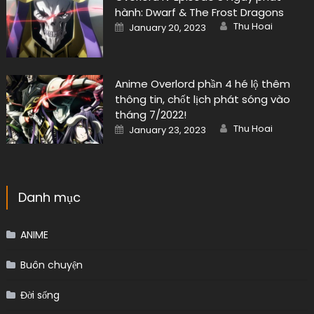
hành: Dwarf & The Frost Dragons
Author
Posted
Thu Hoai
January 20, 2023
on
Anime Overlord phần 4 hé lộ thêm
thông tin, chốt lịch phát sóng vào
tháng 7/2022!
Author
Posted
Thu Hoai
January 23, 2023
on
Danh mục
ANIME
Buôn chuyện
Đời sống