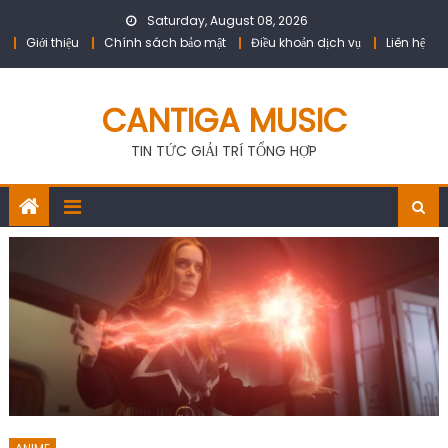
Skip
Saturday, August 08, 2026
to
Giới thiệu
Chính sách bảo mật
Điều khoản dịch vụ
Liên hệ
content
CANTIGA MUSIC
TIN TỨC GIẢI TRÍ TỔNG HỢP