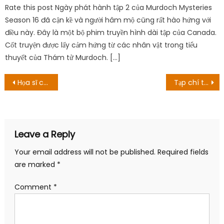
Rate this post Ngày phát hành tập 2 của Murdoch Mysteries
Season 16 đã cận kề và người hâm mộ cũng rất hào hứng với
điều này. Đây là một bộ phim truyền hình dài tập của Canada.
Cốt truyện được lấy cảm hứng từ các nhân vật trong tiểu
thuyết của Thám tử Murdoch. […]
Post
Họa sĩ của bộ truyện Solo Leveling Jang Sung-rak qua đời
Tạp chí trưng bày những hình ảnh về tàu điện ngầm xuất hiện trong các anime Your Name, In this Corner of the Word và nhiều anime khác
navigation
Leave a Reply
Your email address will not be published.
Required fields
are marked
*
Comment
*