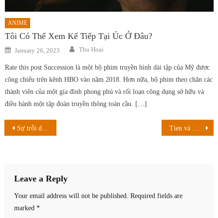
ANIME
Tôi Có Thể Xem Kế Tiếp Tại Úc Ở Đâu?
Author
Posted
Thu Hoai
January 26, 2023
on
Rate this post Succession là một bộ phim truyền hình dài tập của Mỹ được
công chiếu trên kênh HBO vào năm 2018. Hơn nữa, bộ phim theo chân các
thành viên của một gia đình phong phú và rối loạn công dụng sở hữu và
điều hành một tập đoàn truyền thông toàn cầu. […]
Post
Sự trỗi dậy của loài bướm đêm không cánh? Ngày sinh sản và hơn thế nữa!
Tien và Krillin, ai là người mạnh hơn?
navigation
Leave a Reply
Your email address will not be published.
Required fields are
marked
*