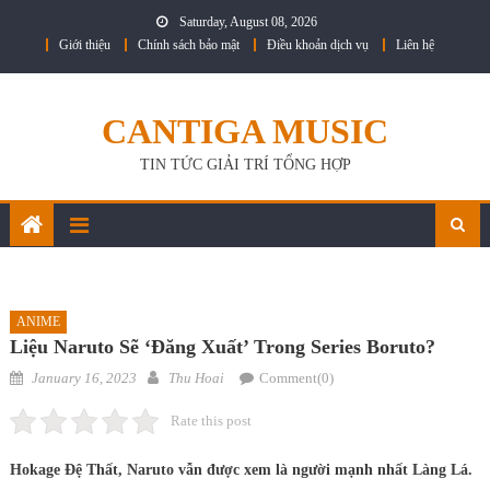
Skip
Saturday, August 08, 2026
to
Giới thiệu
Chính sách bảo mật
Điều khoản dịch vụ
Liên hệ
content
CANTIGA MUSIC
TIN TỨC GIẢI TRÍ TỔNG HỢP
ANIME
Liệu Naruto Sẽ ‘đăng Xuất’ Trong Series Boruto?
Posted
Author
January 16, 2023
Thu Hoai
Comment(0)
on
Rate this post
Hokage Đệ Thất, Naruto vẫn được xem là người mạnh nhất Làng Lá.