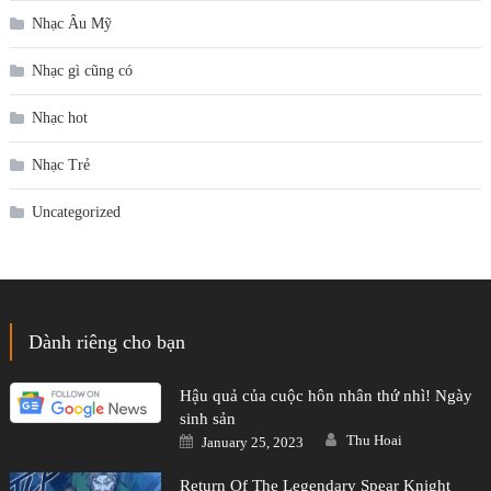
Nhạc Âu Mỹ
Nhạc gì cũng có
Nhạc hot
Nhạc Trẻ
Uncategorized
Dành riêng cho bạn
Hậu quả của cuộc hôn nhân thứ nhì! Ngày
sinh sản
Author
Posted
Thu Hoai
January 25, 2023
on
Return Of The Legendary Spear Knight