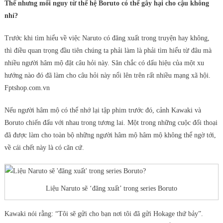
Thế nhưng mối nguy từ thế hệ Boruto có thể gây hại cho cậu không
nhỉ?
Trước khi tìm hiểu về việc Naruto có đăng xuất trong truyện hay không,
thì điều quan trọng đầu tiên chúng ta phải làm là phải tìm hiểu từ đâu mà
nhiều người hâm mộ đặt câu hỏi này. Săn chắc có dấu hiệu của một xu
hướng nào đó đã làm cho câu hỏi này nổi lên trên rất nhiều mạng xã hội.
Fptshop.com.vn
Nếu người hâm mộ có thể nhớ lại tập phim trước đó, cảnh Kawaki và
Boruto chiến đấu với nhau trong tương lai. Một trong những cuộc đối thoại
đã được làm cho toàn bộ những người hâm mộ hâm mộ không thể ngờ tới,
về cái chết này là có căn cứ.
Liệu Naruto sẽ ‘đăng xuất’ trong series Boruto
Kawaki nói rằng: “Tôi sẽ gửi cho bạn nơi tôi đã gửi Hokage thứ bảy”.