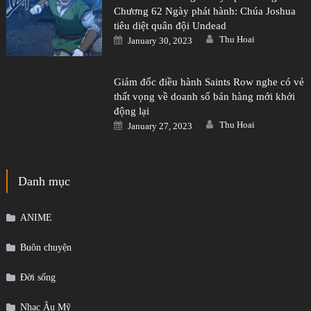
Chương 62 Ngày phát hành: Chúa Joshua
tiêu diệt quân đội Undead
Author
Posted
Thu Hoai
January 30, 2023
on
Giám đốc điều hành Saints Row nghe có vẻ
thất vọng về doanh số bán hàng mới khởi
động lại
Author
Posted
Thu Hoai
January 27, 2023
on
Danh mục
ANIME
Buôn chuyện
Đời sống
Nhạc Âu Mỹ