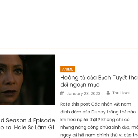
ANIME
Hoàng tử của Bạch Tuyết tha
đổi ngoạn mục
Author
Posted
Thu Hoai
January 23, 2023
on
Rate this post Các nhân vật nam
đình đám của Disney trông thế nào
d Season 4 Episode
khi hóa người thật? Không chỉ có
o ra: Hale Sẽ Làm Gì
những nàng công chúa xinh đẹp, m
ngay cả hội nam chính thú vị của th