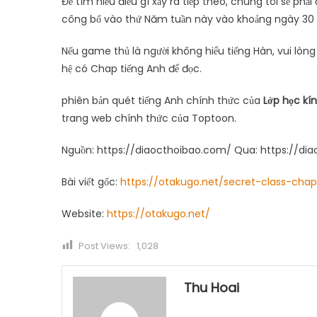
Để tìm hiểu điều gì xảy ra tiếp theo, chúng tôi sẽ phải
công bố vào thứ Năm tuần này vào khoảng ngày 30
Nếu game thủ là người không hiểu tiếng Hàn, vui lòng 
hệ có Chap tiếng Anh để đọc.
phiên bản quét tiếng Anh chính thức của
Lớp học kí
trang web chính thức của Toptoon.
Nguồn: https://diaocthoibao.com/ Qua: https://di
Bài viết gốc:
https://otakugo.net/secret-class-cha
Website:
https://otakugo.net/
Post Views:
1,028
Thu Hoai