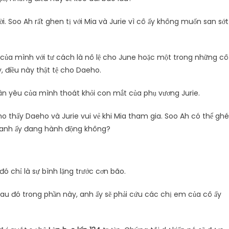
. Soo Ah rất ghen tị với Mia và Jurie vì cô ấy không muốn san sớt
 của mình với tư cách là nô lệ cho June hoặc một trong những cô
 điều này thật tệ cho Daeho.
ân yêu của mình thoát khỏi con mắt của phụ vương Jurie.
cho thấy Daeho và Jurie vui vẻ khi Mia tham gia. Soo Ah có thể ghé
c anh ấy đang hành động không?
ó chỉ là sự bình lặng trước cơn bão.
 sau đó trong phần này, anh ấy sẽ phải cứu các chị em của cô ấy