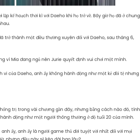
 lập kế hoạch thời kì với Daeho khi họ trở về. Bây giờ họ đã ở chung
nhau.
đã trở thành một điều thường xuyên đối với Daeho, sau tháng 6,
ưng vì Mia đang ngủ nên Jurie quyết định vui chơi một mình.
h vi của Daeho, anh ấy không hành động như một kẻ đồi tệ nhưng
ống trị trong vài chương gần đây, nhưng bằng cách nào đó, tính
 hành động như một người thông thường ở độ tuổi 20 của mình.
h ấy, anh ấy là người game thủ đời tuyệt vời nhất đối với mọi
ờ, nhưng điều này sẽ kéo dài bao lâu?