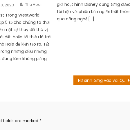
Author
giới hoạt hình Disney cũng từng đượ
Thu Hoai
0, 2023
tái hiện với phiên bản người thật thô
ost Trong Westworld
qua công nghệ […]
ập 5 sẽ cho chúng ta thời
n ​​một sự thay đổi thú vị
i đất, hoặc tối thiểu là trái
 Hale dự kiến tạo ra. Tất
trong những điều nhưng
 đang làm không giống
Nữ sinh từng vào vai Quỳnh Búp Bê khi nhỏ đã thành mỹ nhân xinh đẹp, diễn hay
d fields are marked
*