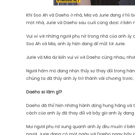
Khi Soo Ah và Daeho ở nhà, Mia và Jurie đang ở hồ bơi
một nhà, Jurie và Daeho sau cuối cũng được ở bên 
Vui vẻ với những người phụ nữ trong nhà của anh ấy 
Soo Ah và Mia, anh ấy hiện đang để mắt tới Jurie.
Jurie và Mia dự kiến vui vẻ với Daeho cùng nhau, nh
Người hâm mộ đang nhận thấy sự thay đổi trong hàn
chúng ta đã thấy anh ấy trở thành vài chương trước.
Daeho sẽ làm gì?
Daeho đã thể hiện những hành động hung hăng và th
cách của anh ấy đã thay đổi và bây giờ anh ấy đang
Mọi người phụ nữ xung quanh anh ấy đều muốn ở bên an
người. Jurie đang có một ngày với Daeho ngay bây gi