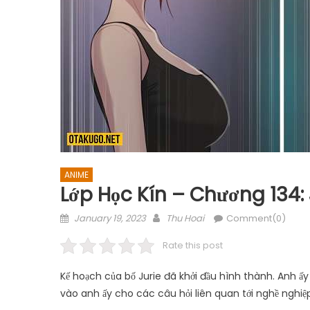
ANIME
Lớp Học Kín – Chương 134:
Posted
Author
January 19, 2023
Thu Hoai
Comment(0)
on
Rate this post
Kế hoạch của bố Jurie đã khởi đầu hình thành. Anh 
vào anh ấy cho các câu hỏi liên quan tới nghề nghiệp