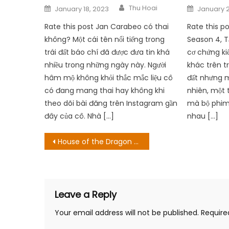
Author
Posted
Posted
Thu Hoai
January 18, 2023
January 2
on
on
Rate this post Jan Carabeo có thai
Rate this p
không? Một cái tên nổi tiếng trong
Season 4, T
trái đất báo chí đã được đưa tin khá
cơ chứng kiế
nhiều trong những ngày này. Người
khác trên trá
hâm mộ không khỏi thắc mắc liệu cô
đất nhưng mà
có đang mang thai hay không khi
nhiên, một 
theo dõi bài đăng trên Instagram gần
mà bộ phim
đây của cô. Nhà […]
nhau […]
Post
House of the Dragon không có Cersei và thật buồn
navigation
Leave a Reply
Your email address will not be published.
Require