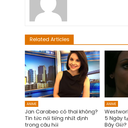
Related Articles
ANIME
ANIME
Jan Carabeo có thai không?
Westworl
Tin tức nổi tiếng nhất định
5 Ngày tạ
trong câu hỏi
Bây Giờ?