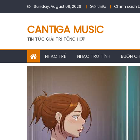
Skip
Sunday, August 09, 2026
Giới thiệu
Chính sách b
to
content
CANTIGA MUSIC
TIN TỨC GIẢI TRÍ TỔNG HỢP
NHẠC TRẺ
NHẠC TRỮ TÌNH
BUÔN C