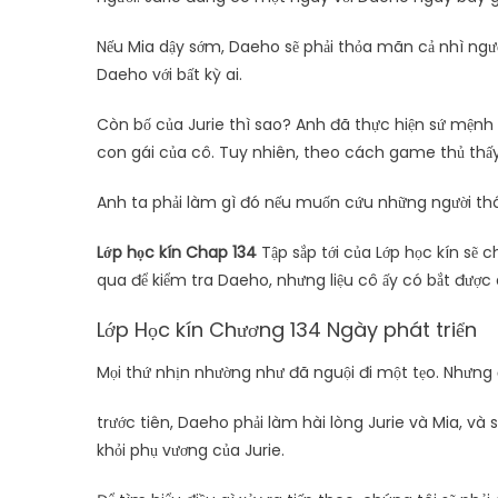
Nếu Mia dậy sớm, Daeho sẽ phải thỏa mãn cả nhì người
Daeho với bất kỳ ai.
Còn bố của Jurie thì sao? Anh đã thực hiện sứ mệnh
con gái của cô. Tuy nhiên, theo cách game thủ thấy,
Anh ta phải làm gì đó nếu muốn cứu những người th
Lớp học kín Chap 134
Tập sắp tới của Lớp học kín sẽ 
qua để kiểm tra Daeho, nhưng liệu cô ấy có bắt đượ
Lớp Học kín Chương 134 Ngày phát triển
Mọi thứ nhịn nhường như đã nguội đi một tẹo. Nhưng đ
trước tiên, Daeho phải làm hài lòng Jurie và Mia, và
khỏi phụ vương của Jurie.