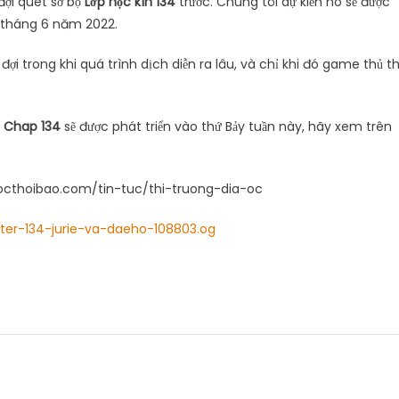
 đợi quét sơ bộ
Lớp học kín 134
trước. Chúng tôi dự kiến ​​nó sẽ được
 tháng 6 năm 2022.
đợi trong khi quá trình dịch diễn ra lâu, và chỉ khi đó game thủ t
n Chap 134
sẽ được phát triển vào thứ Bảy tuần này, hãy xem trên
aocthoibao.com/tin-tuc/thi-truong-dia-oc
pter-134-jurie-va-daeho-108803.og