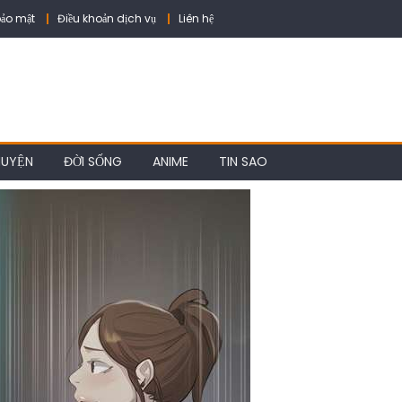
ảo mật
Điều khoản dịch vụ
Liên hệ
HUYỆN
ĐỜI SỐNG
ANIME
TIN SAO