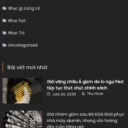
Nhạc gì cũng có
Nhạc hot
Nhạc Trẻ
Uncategorized
Bài viết mới nhất
Giá vàng châu Á giảm do lo ngại Fed
tiếp tục thắt chặt chính sách
Author
Posted
Thu Hoai
July 20, 2026
on
Giá nhôm giảm sau khi EGA khôi phục
nhà máy alumin, nhưng vẫn hướng
đến tuần tăng giá