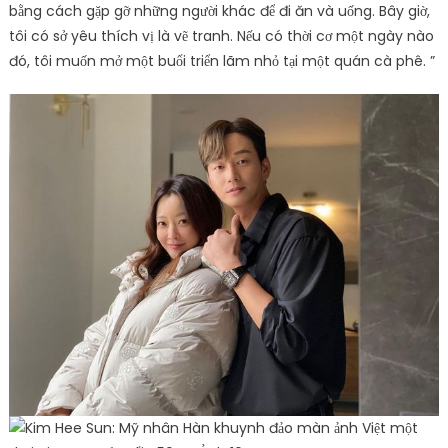
bằng cách gặp gỡ những người khác để đi ăn và uống. Bây giờ,
tôi có sở yêu thích vị là vẽ tranh. Nếu có thời cơ một ngày nào
đó, tôi muốn mở một buổi triển lãm nhỏ tại một quán cà phê. ”