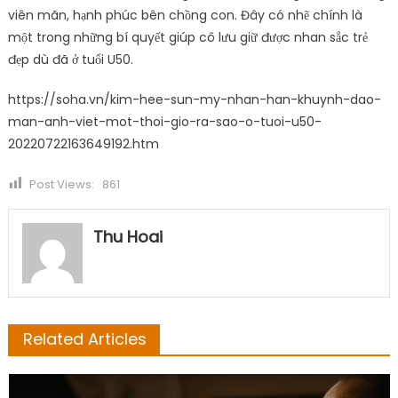
viên mãn, hạnh phúc bên chồng con. Đây có nhẽ chính là
một trong những bí quyết giúp cô lưu giữ được nhan sắc trẻ
đẹp dù đã ở tuổi U50.
https://soha.vn/kim-hee-sun-my-nhan-han-khuynh-dao-
man-anh-viet-mot-thoi-gio-ra-sao-o-tuoi-u50-
20220722163649192.htm
Post Views:
861
Thu Hoai
Related Articles