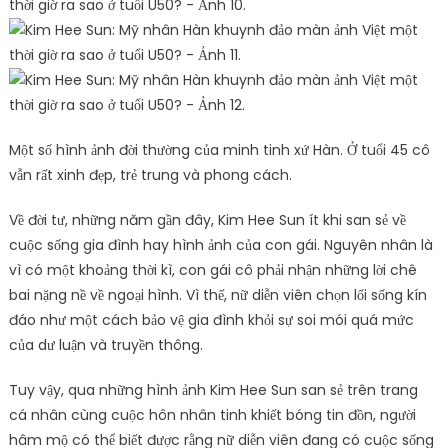
Một số hình ảnh đời thường của minh tinh xứ Hàn. Ở tuổi 45 cô
vẫn rất xinh đẹp, trẻ trung và phong cách.
Về đời tư, những năm gần đây, Kim Hee Sun ít khi san sẻ về
cuộc sống gia đình hay hình ảnh của con gái. Nguyên nhân là
vì có một khoảng thời kì, con gái cô phải nhận những lời chê
bai nặng nề về ngoại hình. Vì thế, nữ diễn viên chọn lối sống kín
đáo như một cách bảo vệ gia đình khỏi sự soi mói quá mức
của dư luận và truyền thông.
Tuy vậy, qua những hình ảnh Kim Hee Sun san sẻ trên trang
cá nhân cùng cuộc hôn nhân tinh khiết bóng tin đồn, người
hâm mộ có thể biết được rằng nữ diễn viên đang có cuộc sống