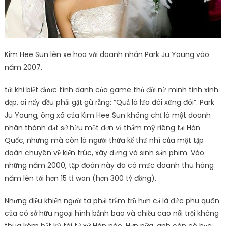
Kim Hee Sun lên xe hoa với doanh nhân Park Ju Young vào
năm 2007.
tới khi biết được tính danh của game thủ đời nữ minh tinh xinh
đẹp, ai nấy đều phải gật gù rằng: “Quả là lứa đôi xứng đôi”. Park
Ju Young, ông xã của Kim Hee Sun không chỉ là một doanh
nhân thành đạt sở hữu một đơn vị thẩm mỹ riêng tại Hàn
Quốc, nhưng mà còn là người thừa kế thứ nhì của một tập
đoàn chuyên về kiến trúc, xây dựng và sinh sản phim. Vào
những năm 2000, tập đoàn này đã có mức doanh thu hàng
năm lên tới hơn 15 tỉ won (hơn 300 tỷ đồng).
Nhưng điều khiến người ta phải trằm trồ hơn cả là đức phu quân
của cô sở hữu ngoại hình bảnh bao và chiều cao nổi trội không
thua kém bất kỳ tài tử xứ Hàn nào. Hơn nữa, anh còn có học