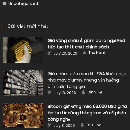
Uncategorized
Bài viết mới nhất
Giá vàng châu Á giảm do lo ngại Fed
tiếp tục thắt chặt chính sách
Author
Posted
Thu Hoai
July 20, 2026
on
Giá nhôm giảm sau khi EGA khôi phục
nhà máy alumin, nhưng vẫn hướng
đến tuần tăng giá
Author
Posted
Đình Hải
July 13, 2026
on
Bitcoin giữ vững mốc 63.000 USD giữa
áp lực từ căng thẳng Iran và cổ phiếu
công nghệ
Author
Posted
Thu Hoai
July 8, 2026
on