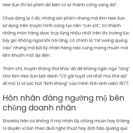
Hee Sun thì bộ phim đó kiên cố sẽ thành công vang dội”.
Chưa dừng lại ở đó, những sản phẩm nhưng mà Kim Hee Sun
sử dụng trên truyền hình cũng tạo nên “cơn sốt”, trở thành
những món hàng được truy lùng nhiều nhất trên thị trường lúc
bấy giờ. Không ngoa khi nói rằng, cô chính là “nữ vương quảng
cáo” nhưng mà bất kỳ nhãn hàng nào cũng mong muốn mời
làm khuôn mặt đại diện.
Thậm chí, truyền thông thời khắc đó đã không ngần ngại “tặng”
cho Kim Hee Sun biệt danh “Cô gái tuyệt vời nhất mọi thời đại”
để mô tả về sức hút “kinh khủng” của minh tinh sinh năm 1977.
Hôn nhân đáng ngưỡng mộ bên
chồng doanh nhân
Showbiz Hàn có không ít mỹ nhân lấy chồng muộn hay lỡ làng
tơ duyên vì bận theo đuổi nghệ thuật hay ánh hào quang quẻ