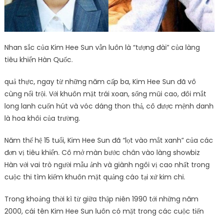
Nhan sắc của Kim Hee Sun vẫn luôn là “tượng đài” của làng
tiêu khiển Hàn Quốc.
quả thực, ngay từ những năm cấp ba, Kim Hee Sun đã vô
cùng nổi trội. Với khuôn mặt trái xoan, sống mũi cao, đôi mắt
long lanh cuốn hút và vóc dáng thon thả, cô được mệnh danh
là hoa khôi của trường.
Năm thế hệ 15 tuổi, Kim Hee Sun đã “lọt vào mắt xanh” của các
đơn vị tiêu khiển. Cô mở màn bước chân vào làng showbiz
Hàn với vai trò người mẫu ảnh và giành ngôi vị cao nhất trong
cuộc thi tìm kiếm khuôn mặt quảng cáo tại xứ kim chi.
Trong khoảng thời kì từ giữa thập niên 1990 tới những năm
2000, cái tên Kim Hee Sun luôn có mặt trong các cuộc tiến