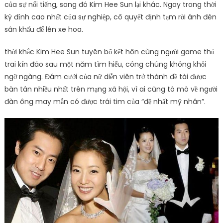
của sự nổi tiếng, song đó Kim Hee Sun lại khác. Ngay trong thời
kỳ đỉnh cao nhất của sự nghiệp, cô quyết định tạm rời ánh đèn
sân khấu để lên xe hoa.
thời khắc Kim Hee Sun tuyên bố kết hôn cùng người game thủ
trai kín đáo sau một năm tìm hiểu, công chúng không khỏi
ngỡ ngàng. Đám cưới của nữ diễn viên trở thành đề tài được
bàn tán nhiều nhất trên mạng xã hội, vì ai cũng tò mò về người
đàn ông may mắn có được trái tim của “đệ nhất mỹ nhân”.