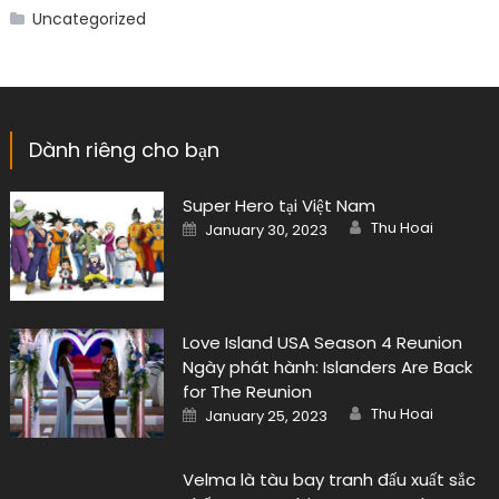
Uncategorized
Dành riêng cho bạn
Super Hero tại Việt Nam
Author
Posted
Thu Hoai
January 30, 2023
on
Love Island USA Season 4 Reunion
Ngày phát hành: Islanders Are Back
for The Reunion
Author
Posted
Thu Hoai
January 25, 2023
on
Velma là tàu bay tranh đấu xuất sắc