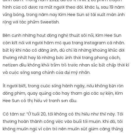
hình của cô được ra mắt người theo dõi. khác lạ, sau 19 năm
vắng bóng, trong năm nay Kim Hee Sun sẽ tái xuất màn ảnh
rộng với tác phẩm Sweetish.
Bên cạnh những hoạt động nghệ thuật sôi nổi, Kim Hee Sun
còn kết nối với người hâm mộ qua trang Instagram cá nhân.
bất kỳ khi nào cô đăng ảnh, dù chỉ là những khoảng khắc đời
thường nhất hay là những bức ảnh thời trang phong cách,
netizen đều không khỏi trằm trồ trước nhan sắc bất chấp thời kì
và cuộc sống sang chảnh của đại mỹ nhân.
Ít người biết, trong cuộc sống hành ngày, nếu không bận rộn
đóng phim, quay quảng cáo hay tham gia các sự kiện, Kim
Hee Sun có thị hiếu vẽ tranh sơn dầu.
Cô tâm sự: “Ở tuổi 20, tôi không có thị hiếu như thế này. Tôi
thường hoàn thành công việc vào buổi tối muộn. Khi đó, tôi
không muốn ngủ vì còn trẻ nên muốn sút giảm căng thẳng