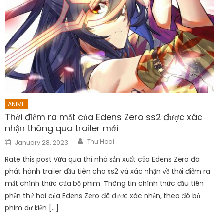
ANIME
Thời điểm ra mắt của Edens Zero ss2 được xác
nhận thông qua trailer mới
Author
Posted
Thu Hoai
January 28, 2023
on
Rate this post Vừa qua thì nhà sản xuất của Edens Zero đã
phát hành trailer đầu tiên cho ss2 và xác nhận về thời điểm ra
mắt chính thức của bộ phim. Thông tin chính thức đầu tiên
phần thứ hai của Edens Zero đã được xác nhận, theo đó bộ
phim dự kiến […]