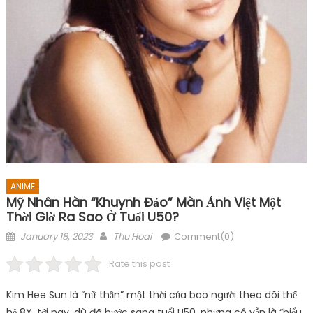
ANIME
Mỹ Nhân Hàn “khuynh Đảo” Màn Ảnh Việt Một
Thời Giờ Ra Sao Ở Tuổi U50?
Posted
Author
January 18, 2023
Thu Hoai
Comment(0)
on
Rate this post
Kim Hee Sun là “nữ thần” một thời của bao người theo dõi thế
hệ 8X. tới nay, dù đã bước sang tuổi U50, nhưng cô vẫn là “biểu