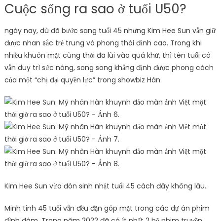
Cuộc sống ra sao ở tuổi U50?
ngày nay, dù đã bước sang tuổi 45 nhưng Kim Hee Sun vẫn giữ
được nhan sắc trẻ trung và phong thái đỉnh cao. Trong khi
nhiều khuôn mặt cùng thời đã lùi vào quá khứ, thì tên tuổi cô
vẫn duy trì sức nóng, song song khẳng định được phong cách
của một “chị đại quyền lực” trong showbiz Hàn.
Kim Hee Sun vừa đón sinh nhật tuổi 45 cách đây không lâu.
Minh tinh 45 tuổi vẫn đều đặn góp mặt trong các dự án phim
đình đám. Trong năm 2022 đã có ít nhất 2 bộ phim truyền