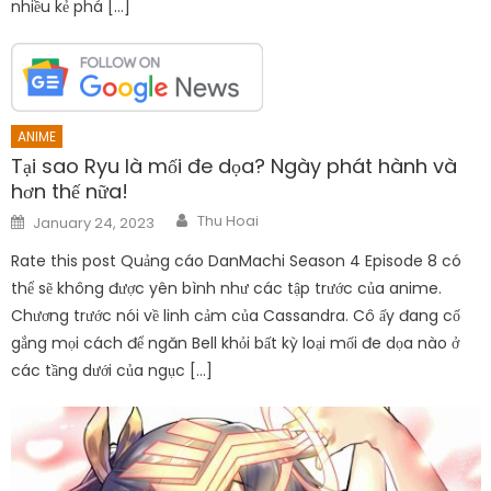
nhiều kẻ phá […]
ANIME
Tại sao Ryu là mối đe dọa? Ngày phát hành và
hơn thế nữa!
Author
Posted
Thu Hoai
January 24, 2023
on
Rate this post Quảng cáo DanMachi Season 4 Episode 8 có
thể sẽ không được yên bình như các tập trước của anime.
Chương trước nói về linh cảm của Cassandra. Cô ấy đang cố
gắng mọi cách để ngăn Bell khỏi bất kỳ loại mối đe dọa nào ở
các tầng dưới của ngục […]