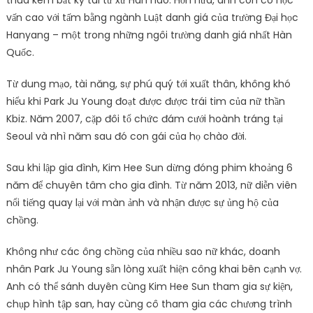
vấn cao với tấm bằng ngành Luật danh giá của trường Đại học
Hanyang – một trong những ngôi trường danh giá nhất Hàn
Quốc.
Từ dung mạo, tài năng, sự phú quý tới xuất thân, không khó
hiểu khi Park Ju Young đoạt được được trái tim của nữ thần
Kbiz. Năm 2007, cặp đôi tổ chức đám cưới hoành tráng tại
Seoul và nhì năm sau đó con gái của họ chào đời.
Sau khi lập gia đình, Kim Hee Sun dừng đóng phim khoảng 6
năm để chuyên tâm cho gia đình. Từ năm 2013, nữ diễn viên
nổi tiếng quay lại với màn ảnh và nhận được sự ủng hộ của
chồng.
Không như các ông chồng của nhiều sao nữ khác, doanh
nhân Park Ju Young sẵn lòng xuất hiện công khai bên cạnh vợ.
Anh có thể sánh duyên cùng Kim Hee Sun tham gia sự kiện,
chụp hình tập san, hay cùng cô tham gia các chương trình