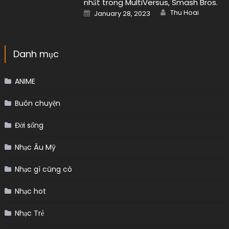
nhất trong MultiVersus, Smash Bros.
Author
Posted
Thu Hoai
January 28, 2023
on
Danh mục
ANIME
Buôn chuyện
Đời sống
Nhạc Âu Mỹ
Nhạc gì cũng có
Nhạc hot
Nhạc Trẻ