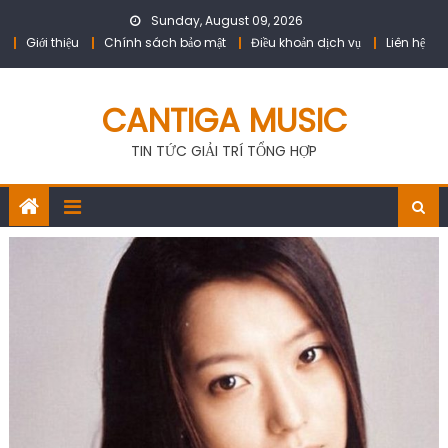
Skip
Sunday, August 09, 2026
to
Giới thiệu
Chính sách bảo mật
Điều khoản dịch vụ
Liên hệ
content
CANTIGA MUSIC
TIN TỨC GIẢI TRÍ TỔNG HỢP