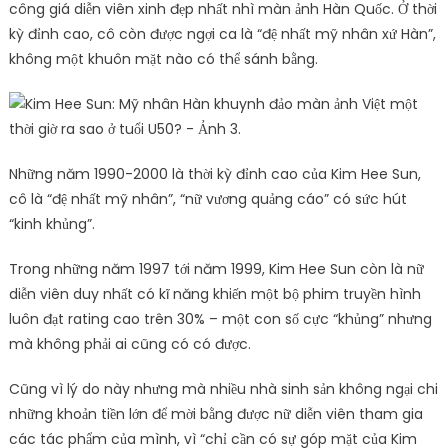
công giá diễn viên xinh đẹp nhất nhì màn ảnh Hàn Quốc. Ở thời
kỳ đỉnh cao, cô còn được ngợi ca là “đệ nhất mỹ nhân xứ Hàn”,
không một khuôn mặt nào có thể sánh bằng.
Những năm 1990-2000 là thời kỳ đỉnh cao của Kim Hee Sun,
cô là “đệ nhất mỹ nhân”, “nữ vương quảng cáo” có sức hút
“kinh khủng”.
Trong những năm 1997 tới năm 1999, Kim Hee Sun còn là nữ
diễn viên duy nhất có kĩ năng khiến một bộ phim truyền hình
luôn đạt rating cao trên 30% – một con số cực “khủng” nhưng
mà không phải ai cũng có có được.
Cũng vì lý do này nhưng mà nhiều nhà sinh sản không ngại chi
những khoản tiền lớn để mời bằng được nữ diễn viên tham gia
các tác phẩm của mình, vì “chỉ cần có sự góp mặt của Kim