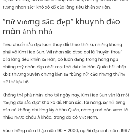
tượng nhan sắc” khó xô đổ của làng tiêu khiển xứ Hàn.
“nữ vương sắc đẹp” khuynh đảo
màn ảnh nhỏ
Tiêu chuẩn sắc đẹp luôn thay đổi theo thời kì, nhưng không
phải với Kim Hee Sun. Với nhan sắc được coi là “huyền thoại”
của làng tiêu khiển xứ Hàn, cô luôn đứng trong hàng ngũ
những mỹ nhân đẹp nhất mọi thời đại của Hàn Quốc bất chấp
Kbiz thường xuyên chứng kiến sự “bùng nổ” của những thế hệ
nữ thế lực hệ.
Không thể phủ nhận, cho tới ngày nay, Kim Hee Sun vẫn là một
“tượng đài sắc đẹp” khó xô đổ. Nhan sắc, tài năng, sự nổi tiếng
của cô không chỉ lừng lẫy ở Hàn Quốc, nhưng mà còn vươn tới
nhiều nước châu Á khác, trong đó có Việt Nam.
Vào những năm thập niên 90 – 2000, người đẹp sinh năm 1997