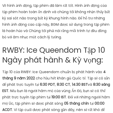
Về hình ảnh động, tập phim đã làm rất tốt. Hình ảnh động của
tập phim hoàn toàn ổn định và chúng tôi không nhận thấy bất
kỳ sai sót nào trong bất kỳ khung hình nào. Để hỗ trợ những
hình ảnh động cao cấp này, BGM được sử dụng trong tập phim
là hoàn hảo và Chúng tôi phải nói rằng mỗi trình tự đều đồng
bộ với âm nhạc một cách lý tưởng.
RWBY: Ice Queendom Tập 10
Ngày phát hành & Kỳ vọng:
Tập 10 của RWBY: Ice Queendom chuẩn bị phát hành vào
4
tháng 9 năm 2022
cho hầu hết khán giả Quốc tế. Tập sẽ có sẵn
để phát trực tuyến tại
6:30 PDT
,
8:30 CT
,
14:30 BST
và
8:30 sáng
EST
. Nếu bạn là người hâm mộ của vùng Ấn Độ, bạn sẽ có thể
phát trực tuyến tập phim tại
19:00 IST
. Đối với những người hâm
mộ Úc, tập phim sẽ được phát sóng
05 tháng chín
tại
00:00
ACDT
. Vì tập cuối được phát sóng gần đây, nên sẽ rất khó để