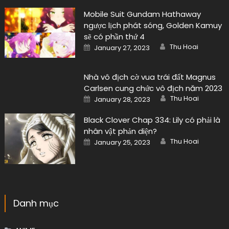
Mobile Suit Gundam Hathaway
ngược lịch phát sóng, Golden Kamuy
sẽ có phần thứ 4
Author
Posted
Thu Hoai
January 27, 2023
on
Nhà vô địch cờ vua trái đất Magnus
Carlsen cung chức vô địch năm 2023
Author
Posted
Thu Hoai
January 28, 2023
on
Black Clover Chap 334: Lily có phải là
nhân vật phản diện?
Author
Posted
Thu Hoai
January 25, 2023
on
Danh mục