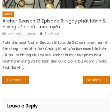
ANIME
Archer Season 13 Episode 3: Ngày phát hành &
Hướng dẫn phát trực tuyến
Author
Posted
Thu Hoai
January 29, 2023
on
Rate this post Archer Season 13 Episode 3 sẽ sớm phát hành!
Bạn đang tự hỏi khi nào? Chúng tôi sẽ giúp bạn được bảo hiểm.
Bắt đầu từ những điều cơ bản, Archer là một loạt phim hoạt
hình hành động và hài kịch đen được tạo ra bởi Adam Brooks
Red. Nói về […]
Post
Lehends ‘cao’ Faker, Loạn Chiến Mobile tố đạo da K / DA của LMHT
So sánh sức mạnh của Tứ Hoàng, Đội Trưởng cùng Đô Đốc trong One Piece
navigation
Leave a Reply