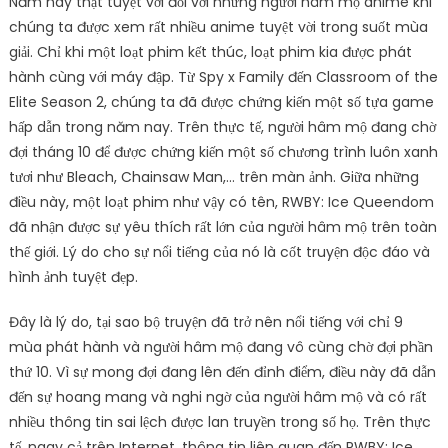
Năm nay thật tuyệt vời đối với những người hâm mộ anime khi
chúng ta được xem rất nhiều anime tuyệt vời trong suốt mùa
giải. Chỉ khi một loạt phim kết thúc, loạt phim kia được phát
hành cùng với máy đập. Từ Spy x Family đến Classroom of the
Elite Season 2, chúng ta đã được chứng kiến ​​một số tựa game
hấp dẫn trong năm nay. Trên thực tế, người hâm mộ đang chờ
đợi tháng 10 để được chứng kiến ​​một số chương trình luôn xanh
tươi như Bleach, Chainsaw Man,… trên màn ảnh. Giữa những
điều này, một loạt phim như vậy có tên, RWBY: Ice Queendom
đã nhận được sự yêu thích rất lớn của người hâm mộ trên toàn
thế giới. Lý do cho sự nổi tiếng của nó là cốt truyện độc đáo và
hình ảnh tuyệt đẹp.
Đây là lý do, tại sao bộ truyện đã trở nên nổi tiếng với chỉ 9
mùa phát hành và người hâm mộ đang vô cùng chờ đợi phần
thứ 10. Vì sự mong đợi đang lên đến đỉnh điểm, điều này đã dẫn
đến sự hoang mang và nghi ngờ của người hâm mộ và có rất
nhiều thông tin sai lệch được lan truyền trong số họ. Trên thực
tế, ngay cả trên Internet, thông tin liên quan đến RWBY: Ice