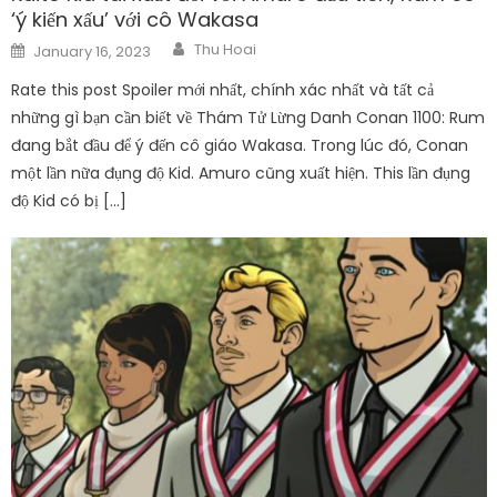
‘ý kiến ​​xấu’ với cô Wakasa
Author
Posted
Thu Hoai
January 16, 2023
on
Rate this post Spoiler mới nhất, chính xác nhất và tất cả
những gì bạn cần biết về Thám Tử Lừng Danh Conan 1100: Rum
đang bắt đầu để ý đến cô giáo Wakasa. Trong lúc đó, Conan
một lần nữa đụng độ Kid. Amuro cũng xuất hiện. This lần đụng
độ Kid có bị […]