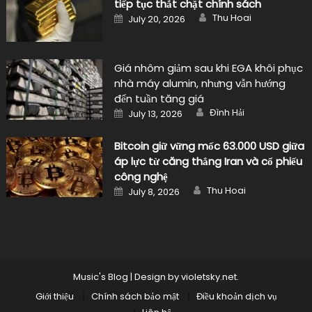
tiếp tục thắt chặt chính sách
Author
Posted
Thu Hoai
July 20, 2026
on
Giá nhôm giảm sau khi EGA khôi phục
nhà máy alumin, nhưng vẫn hướng
đến tuần tăng giá
Author
Posted
Đình Hải
July 13, 2026
on
Bitcoin giữ vững mốc 63.000 USD giữa
áp lực từ căng thẳng Iran và cổ phiếu
công nghệ
Author
Posted
Thu Hoai
July 8, 2026
on
Music's Blog
|
Design by
violetsky.net
.
Giới thiệu
Chính sách bảo mật
Điều khoản dịch vụ