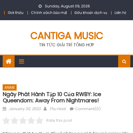
Skip
Sunday, August 09, 2026
to
Giới thiệu
Chính sách bảo mật
Điều khoản dịch vụ
Liên hệ
content
CANTIGA MUSIC
TIN TỨC GIẢI TRÍ TỔNG HỢP
ANIME
Ngày Phát Hành Tập 10 Của RWBY: Ice
Queendom: Away From Nightmares!
Posted
Author
January 30, 2023
Thu Hoai
Comment(0)
on
Rate this post