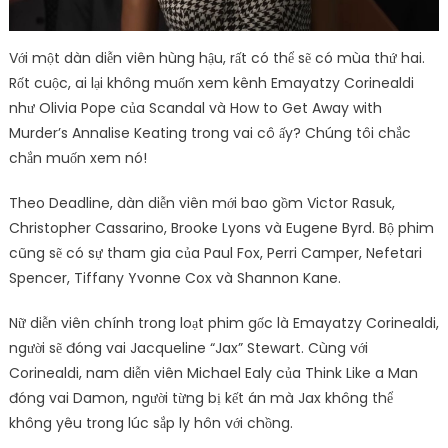
Với một dàn diễn viên hùng hậu, rất có thể sẽ có mùa thứ hai.
Rốt cuộc, ai lại không muốn xem kênh Emayatzy Corinealdi
như Olivia Pope của Scandal và How to Get Away with
Murder’s Annalise Keating trong vai cô ấy? Chúng tôi chắc
chắn muốn xem nó!
Theo Deadline, dàn diễn viên mới bao gồm Victor Rasuk,
Christopher Cassarino, Brooke Lyons và Eugene Byrd. Bộ phim
cũng sẽ có sự tham gia của Paul Fox, Perri Camper, Nefetari
Spencer, Tiffany Yvonne Cox và Shannon Kane.
Nữ diễn viên chính trong loạt phim gốc là Emayatzy Corinealdi,
người sẽ đóng vai Jacqueline “Jax” Stewart. Cùng với
Corinealdi, nam diễn viên Michael Ealy của Think Like a Man
đóng vai Damon, người từng bị kết án mà Jax không thể
không yêu trong lúc sắp ly hôn với chồng.