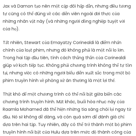
Jax và Damon tạo nên một cặp đôi hấp dẫn, nhưng điều tương
tự cũng có thể đúng về các diễn viên ngoài đời thực của
những nhân vật này (và những người đồng nghiệp tuyệt vời
của họ).
Tất nhiên, Stewart của Emayatzy Corinealdi là điểm nhấn
chính của loạt phim, nhưng đó không phải là một nỗi lo lớn.
Trong hai tập đầu tiên, tính cách thẳng thắn của Corinealdi
giúp vở kịch tiếp tục. Không phải chương trình không thể tự tồn
tại, nhưng việc có những người biểu diễn xuất sắc trong một bộ
phim truyền hình về phòng xử án thường là một lợi thế.
Thật khó để một chương trình có thể nổi bật giữa biển các
chương trình truyền hình. Mặt khác, buổi hòa nhạc này của
Raamla Mohamed đã thể hiện những tia sáng chói lọi ngay từ
đầu. Nó sẽ không dễ dàng, và còn quá sớm để đánh giá chỉ
dựa trên hai tập. Tuy nhiên, đây có thể trở thành một bộ phim
truyền hình nổi bật của Hulu dựa trên mức độ thành công của