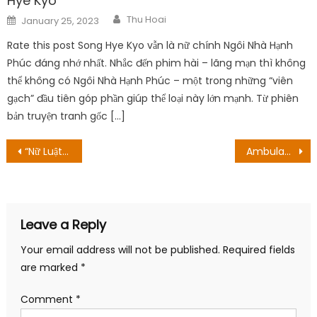
Hye Kyo
Author
Posted
Thu Hoai
January 25, 2023
on
Rate this post Song Hye Kyo vẫn là nữ chính Ngôi Nhà Hạnh
Phúc đáng nhớ nhất. Nhắc đến phim hài – lãng mạn thì không
thể không có Ngôi Nhà Hạnh Phúc – một trong những “viên
gạch” đầu tiên góp phần giúp thể loại này lớn mạnh. Từ phiên
bản truyện tranh gốc […]
Post
“Nữ Luật Sư Kỳ Lạ Woo Young Woo” kết thúc với rating cao kỷ lục, ai cũng có đôi có cặp
Ambulance Season 9 Episode 4 Ngày phát hành: The 88 Year Old
navigation
Leave a Reply
Your email address will not be published.
Required fields
are marked
*
Comment
*