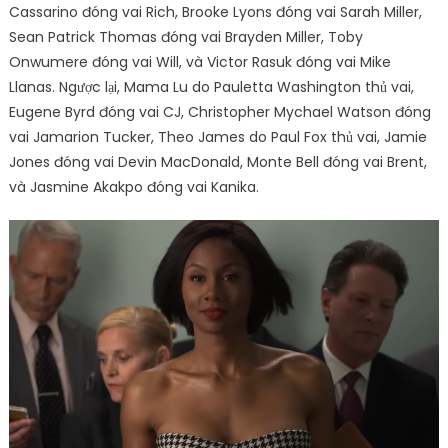
Cassarino đóng vai Rich, Brooke Lyons đóng vai Sarah Miller,
Sean Patrick Thomas đóng vai Brayden Miller, Toby
Onwumere đóng vai Will, và Victor Rasuk đóng vai Mike
Llanas. Ngược lại, Mama Lu do Pauletta Washington thủ vai,
Eugene Byrd đóng vai CJ, Christopher Mychael Watson đóng
vai Jamarion Tucker, Theo James do Paul Fox thủ vai, Jamie
Jones đóng vai Devin MacDonald, Monte Bell đóng vai Brent,
và Jasmine Akakpo đóng vai Kanika.