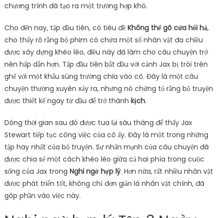
chương trình đã tạo ra một trường hợp khó.
Cho đến nay, tập đầu tiên, có tiêu đề
Không thể gõ cửa hối hả
,
cho thấy rõ rằng bộ phim có chứa một số nhân vật đa chiều
được xây dựng khéo léo, điều này đã làm cho câu chuyện trở
nên hấp dẫn hơn. Tập đầu tiên bắt đầu với cảnh Jax bị trói trên
ghế với một khẩu súng trường chĩa vào cô. Đây là một câu
chuyện thường xuyên xảy ra, nhưng nó chứng tỏ rằng bộ truyện
được thiết kế ngay từ đầu để trở thành
kịch
.
Dòng thời gian sau đó được tua lại sáu tháng để thấy Jax
Stewart tiếp tục công việc của cô ấy. Đây là một trong những
tập hay nhất của bộ truyện. Sự nhấn mạnh của câu chuyện đã
được chia sẻ một cách khéo léo giữa cả hai phía trong cuộc
sống của Jax trong
Nghi ngờ hợp lý
. Hơn nữa, rất nhiều nhân vật
được phát triển tốt, không chỉ đơn giản là nhân vật chính, đã
góp phần vào việc này.