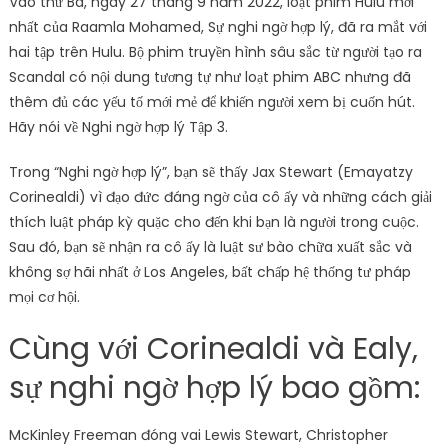
Vào thứ Ba, ngày 27 tháng 9 năm 2022, loạt phim Hulu mới
nhất của Raamla Mohamed, Sự nghi ngờ hợp lý, đã ra mắt với
hai tập trên Hulu. Bộ phim truyền hình sâu sắc từ người tạo ra
Scandal có nội dung tương tự như loạt phim ABC nhưng đã
thêm đủ các yếu tố mới mẻ để khiến người xem bị cuốn hút.
Hãy nói về Nghi ngờ hợp lý Tập 3.
Trong “Nghi ngờ hợp lý”, bạn sẽ thấy Jax Stewart (Emayatzy
Corinealdi) vì đạo đức đáng ngờ của cô ấy và những cách giải
thích luật pháp kỳ quặc cho đến khi bạn là người trong cuộc.
Sau đó, bạn sẽ nhận ra cô ấy là luật sư bào chữa xuất sắc và
không sợ hãi nhất ở Los Angeles, bất chấp hệ thống tư pháp
mọi cơ hội.
Cùng với Corinealdi và Ealy,
sự nghi ngờ hợp lý bao gồm:
McKinley Freeman đóng vai Lewis Stewart, Christopher