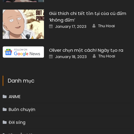
Giải thích chi tiết tồn tại của cú đấm
‘không đấm’
Author
Posted
Thu Hoai
January 17, 2023
on
Oliver chọn một cách! Ngày tạo ra
Author
Posted
Thu Hoai
January 18, 2023
on
Danh mục
ANIME
Buôn chuyện
Đời sống