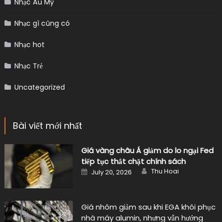
Nhạc Âu Mỹ
Nhạc gì cũng có
Nhạc hot
Nhạc Trẻ
Uncategorized
Bài viết mới nhất
Giá vàng châu Á giảm do lo ngại Fed
tiếp tục thắt chặt chính sách
Author
Posted
Thu Hoai
July 20, 2026
on
Giá nhôm giảm sau khi EGA khôi phục
nhà máy alumin, nhưng vẫn hướng