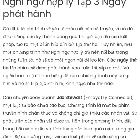
Nghi ngờ hợp lý Tập 3 Ngày
phát hành
Có rất ít lời chỉ trích về yếu tố móc nối của bộ truyện, vì nó đã
điều hướng cực kỳ thành công qua thế giới bận rộn của luật
pháp, tạo ra một bí ẩn hấp dẫn bởi tập thứ hai. Tuy nhiên, nếu
một chương trình như Nghi ngờ hợp lý trở nên nổi bật trong
những tuần tới, nó sẽ có một ngọn núi để leo lên. Các
ngày thứ
ba
tập phim, sẽ được phát hành vào tuần tới, sắp ra mắt. Và
người hâm mộ rất hào hứng để xem chương trình này có gì
hơn và nó sẽ tiếp tục khiến họ kinh ngạc như thế nào.
Câu chuyện xoay quanh
Jax Stewart
(Emayatzy Corinealdi),
một luật sư bào chữa táo bạo. Chương trình là một bộ phim
truyền hình chân thực và không chỉ giới thiệu các nhân vật. Sự
phát triển của nhân vật được ưu tiên trong chương trình, đặt
trong bối cảnh bí ẩn và tình trạng hỗn loạn quá mức trong gia
đình. Sự cân bằng tuyệt vời của loạt phim về cuộc sống cá