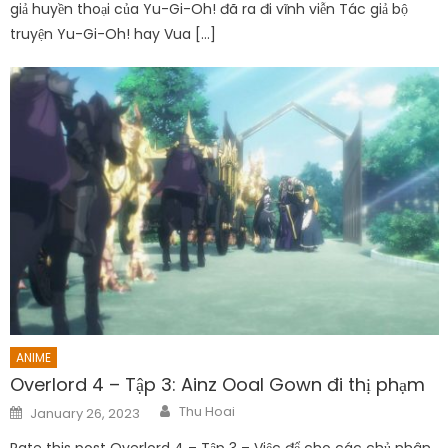
giả huyền thoại của Yu-Gi-Oh! đã ra đi vĩnh viễn Tác giả bộ
truyện Yu-Gi-Oh! hay Vua […]
ANIME
Overlord 4 – Tập 3: Ainz Ooal Gown đi thị phạm
Author
Posted
Thu Hoai
January 26, 2023
on
Rate this post Overlord 4 – Tập 3 – Việc để cho các chủ nhân