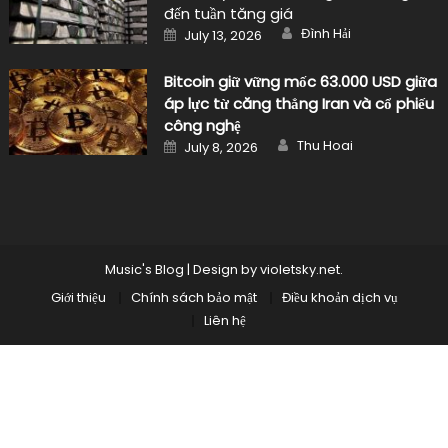
đến tuần tăng giá
Author
Posted
Đình Hải
July 13, 2026
on
Bitcoin giữ vững mốc 63.000 USD giữa
áp lực từ căng thẳng Iran và cổ phiếu
công nghệ
Author
Posted
Thu Hoai
July 8, 2026
on
Music's Blog
|
Design by
violetsky.net
.
Giới thiệu
Chính sách bảo mật
Điều khoản dịch vụ
Liên hệ