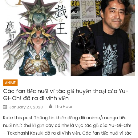
ANIME
Các fan tiếc nuối vì tác giả huyền thoại của Yu-
Gi-Oh! đã ra đi vĩnh viễn
Author
Posted
Thu Hoai
January 27, 2023
on
Rate this post Thông tin khiến đồng đội anime/manga tiếc
nuối nhất thời kì gần đây có nhẽ là việc tác giả của Yu-Gi-Oh!
– Takahashi Kazuki đã ra đi vĩnh viễn. Các fan tiếc nuối vì tác