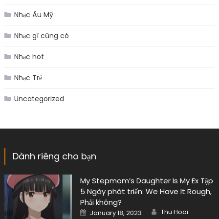
Nhạc Âu Mỹ
Nhạc gì cũng có
Nhạc hot
Nhạc Trẻ
Uncategorized
Dành riêng cho bạn
My Stepmom’s Daughter Is My Ex Tập
5 Ngày phát triển: We Have It Rough,
Phải không?
Author
Posted
Thu Hoai
January 18, 2023
on