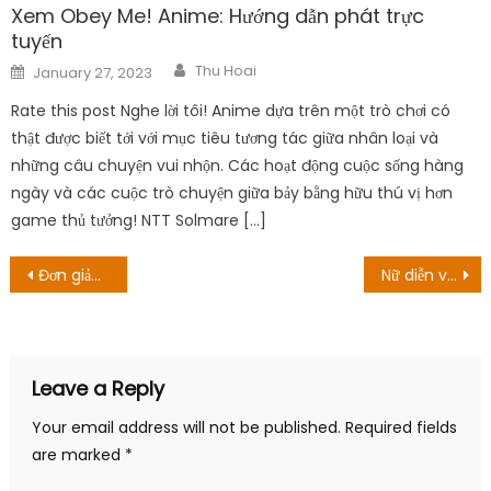
Xem Obey Me! Anime: Hướng dẫn phát trực
tuyến
Author
Posted
Thu Hoai
January 27, 2023
on
Rate this post Nghe lời tôi! Anime dựa trên một trò chơi có
thật được biết tới với mục tiêu tương tác giữa nhân loại và
những câu chuyện vui nhộn. Các hoạt động cuộc sống hàng
ngày và các cuộc trò chuyện giữa bảy bằng hữu thú vị hơn
game thủ tưởng! NTT Solmare […]
Post
Đơn giản Simon Vs Ed Matthews: Sự kiện quyền anh Tiktok
Nữ diễn viên Quỳnh Kool cháy nắng, bầm dập trên phim trường
navigation
Leave a Reply
Your email address will not be published.
Required fields
are marked
*