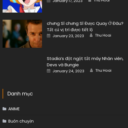
Thu Hoai
January 17, 2023
on
chưng Sĩ chưng Sĩ Được Quay Ở Đâu?
Tất cả vị trí được tiết lộ
Author
Posted
Thu Hoai
January 23, 2023
on
Stadia’s đột ngột tắt máy Nhân viên,
Devs và Bungie
Author
Posted
Thu Hoai
January 24, 2023
on
Danh mục
ANIME
Buôn chuyện