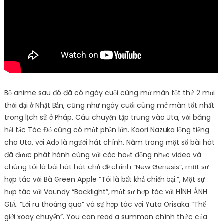
Bộ anime sau đó đã có ngày cuối cùng mở màn tốt thứ 2 mọi
thời đại ở Nhật Bản, cũng như ngày cuối cùng mở màn tốt nhất
trong lịch sử ở Pháp. Câu chuyện tập trung vào Uta, với băng
hải tặc Tóc Đỏ cũng có một phần lớn. Kaori Nazuka lồng tiếng
cho Uta, với Ado là người hát chính. Năm trong một số bài hát
đã được phát hành cùng với các hoạt động nhạc video và
chúng tôi là bài hát hát chủ đề chính “New Genesis”, một sự
hợp tác với Bà Green Apple “Tôi là bất khả chiến bại.”, Một sự
hợp tác với Vaundy “Backlight”, một sự hợp tác với HÌNH ẢNH
GIẢ. “Lời ru thoáng qua” và sự hợp tác với Yuta Orisaka “Thế
giới xoay chuyển”. You can read a summon chính thức của