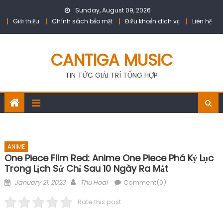
Skip
Sunday, August 09, 2026
to
Giới thiệu
Chính sách bảo mật
Điều khoản dịch vụ
Liên hệ
content
CANTIGA MUSIC
TIN TỨC GIẢI TRÍ TỔNG HỢP
ANIME
One Piece Film Red: Anime One Piece Phá Kỷ Lục
Trong Lịch Sử Chỉ Sau 10 Ngày Ra Mắt
Posted
Author
January 21, 2023
Thu Hoai
Comment(0)
on
Rate this post