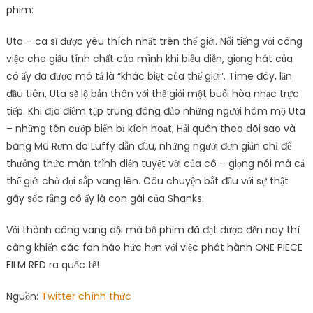
phim:
Uta – ca sĩ được yêu thích nhất trên thế giới. Nổi tiếng với công
việc che giấu tính chất của mình khi biểu diễn, giọng hát của
cô ấy đã được mô tả là “khác biệt của thế giới”. Time đây, lần
đầu tiên, Uta sẽ lộ bản thân với thế giới một buổi hòa nhạc trực
tiếp. Khi địa điểm tập trung đông đảo những người hâm mộ Uta
– những tên cướp biển bị kích hoạt, Hải quân theo dõi sao và
băng Mũ Rơm do Luffy dẫn đầu, những người đơn giản chỉ để
thưởng thức màn trình diễn tuyệt vời của cô – giọng nói mà cả
thế giới chờ đợi sắp vang lên. Câu chuyện bắt đầu với sự thật
gây sốc rằng cô ấy là con gái của Shanks.
Với thành công vang dội mà bộ phim đã đạt được đến nay thì
càng khiến các fan háo hức hơn với việc phát hành ONE PIECE
FILM RED ra quốc tế!
Nguồn:
Twitter chính thức