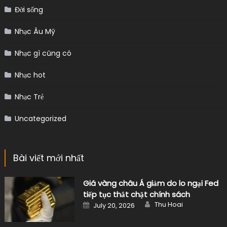
Đời sống
Nhạc Âu Mỹ
Nhạc gì cũng có
Nhạc hot
Nhạc Trẻ
Uncategorized
Bài viết mới nhất
Giá vàng châu Á giảm do lo ngại Fed
tiếp tục thắt chặt chính sách
Author
Posted
Thu Hoai
July 20, 2026
on