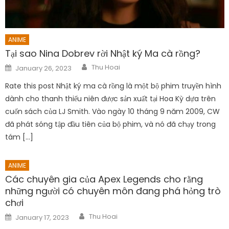
ANIME
Tại sao Nina Dobrev rời Nhật ký Ma cà rồng?
Author
Posted
Thu Hoai
January 26, 2023
on
Rate this post Nhật ký ma cà rồng là một bộ phim truyền hình
dành cho thanh thiếu niên được sản xuất tại Hoa Kỳ dựa trên
cuốn sách của LJ Smith. Vào ngày 10 tháng 9 năm 2009, CW
đã phát sóng tập đầu tiên của bộ phim, và nó đã chạy trong
tám […]
ANIME
Các chuyên gia của Apex Legends cho rằng
những người có chuyên môn đang phá hỏng trò
chơi
Author
Posted
Thu Hoai
January 17, 2023
on