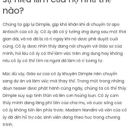
nào?
Chúng ta gặp lại Dimple, gặp khó khăn khi di chuyển từ apo
Antioch của cô ấy. Cô ấy đã có ý tưởng ứng dụng sau một thời
gian dài, và nó đã bị rò rỉ ngay khi nó được phê duyệt cuối
cùng. Cô ấy được nhìn thấy đang nói chuyện với Giáo sư của
mình, hỏi liệu cô ấy có thể làm việc trên ứng dụng hay không
nếu cô ấy có thể tìm ra người đã làm rò rỉ tương tự.
Mặc dù vậy, Giáo sư của cô ấy khuyên Dimple nên chuyển
sang dự án và làm việc mới thay thế. Trong một trong những
đoạn teaser được phát hành cùng ngày, chúng ta có thể thấy
Dimple suy sụp tinh thần và lên cơn hoảng loạn. Cô ấy cảm
thấy mình đang lãng phí tiền của cha mẹ, và cuộc sống của
cô ấy không tiến lên phía trước. Madam Nandini và viện của cô
ấy đã đến hỗ trợ các sinh viên đang theo học trong chương
trình.