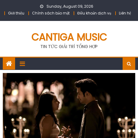
Skip
Sunday, August 09, 2026
to
Giới thiệu
Chính sách bảo mật
Điều khoản dịch vụ
Liên hệ
content
CANTIGA MUSIC
TIN TỨC GIẢI TRÍ TỔNG HỢP