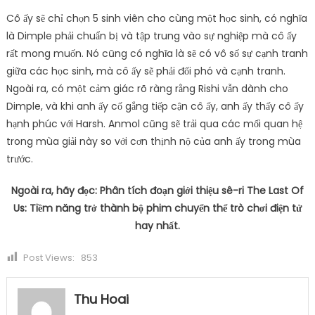
Cô ấy sẽ chỉ chọn 5 sinh viên cho cùng một học sinh, có nghĩa
là Dimple phải chuẩn bị và tập trung vào sự nghiệp mà cô ấy
rất mong muốn. Nó cũng có nghĩa là sẽ có vô số sự cạnh tranh
giữa các học sinh, mà cô ấy sẽ phải đối phó và cạnh tranh.
Ngoài ra, có một cảm giác rõ ràng rằng Rishi vẫn dành cho
Dimple, và khi anh ấy cố gắng tiếp cận cô ấy, anh ấy thấy cô ấy
hạnh phúc với Harsh. Anmol cũng sẽ trải qua các mối quan hệ
trong mùa giải này so với cơn thịnh nộ của anh ấy trong mùa
trước.
Ngoài ra, hãy đọc: Phân tích đoạn giới thiệu sê-ri The Last Of
Us: Tiềm năng trở thành bộ phim chuyển thể trò chơi điện tử
hay nhất.
Post Views:
853
Thu Hoai