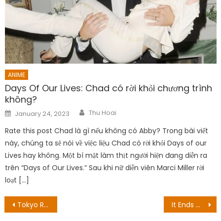
ANIME
Days Of Our Lives: Chad có rời khỏi chương trình
không?
Author
Posted
Thu Hoai
January 24, 2023
on
Rate this post Chad là gì nếu không có Abby? Trong bài viết
này, chúng ta sẽ nói về việc liệu Chad có rời khỏi Days of our
Lives hay không. Một bí mật làm thịt người hiện đang diễn ra
trên “Days of Our Lives.” Sau khi nữ diễn viên Marci Miller rời
loạt […]
Post
Tokyo Revergers – Chương 262: Trận chiến quyết định!
It Ends With Us: The Viral, Tear-Jerker Book được chuyển thể thành phim