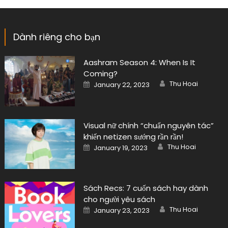
Dành riêng cho bạn
Aashram Season 4: When Is It
Coming?
Author
Posted
Thu Hoai
January 22, 2023
on
Visual nữ chính “chuẩn nguyên tác”
khiến netizen sướng rần rần!
Author
Posted
Thu Hoai
January 19, 2023
on
Sách Recs: 7 cuốn sách hay dành
cho người yêu sách
Author
Posted
Thu Hoai
January 23, 2023
on