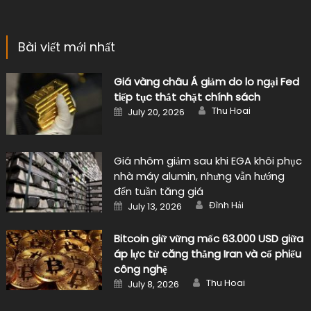
Bài viết mới nhất
Giá vàng châu Á giảm do lo ngại Fed
tiếp tục thắt chặt chính sách
Author
Posted
Thu Hoai
July 20, 2026
on
Giá nhôm giảm sau khi EGA khôi phục
nhà máy alumin, nhưng vẫn hướng
đến tuần tăng giá
Author
Posted
Đình Hải
July 13, 2026
on
Bitcoin giữ vững mốc 63.000 USD giữa
áp lực từ căng thẳng Iran và cổ phiếu
công nghệ
Author
Posted
Thu Hoai
July 8, 2026
on