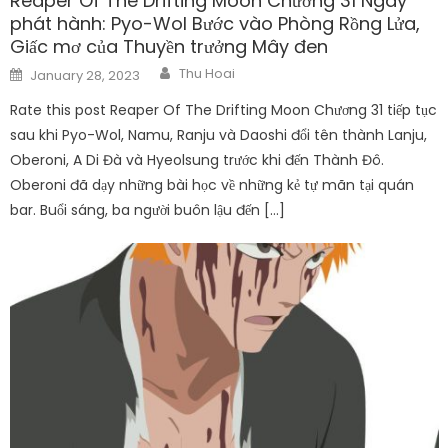
Reaper Of The Drifting Moon Chương 31 Ngày
phát hành: Pyo-Wol Bước vào Phòng Rồng Lửa,
Giấc mơ của Thuyền trưởng Mây đen
Author
Posted
Thu Hoai
January 28, 2023
on
Rate this post Reaper Of The Drifting Moon Chương 31 tiếp tục
sau khi Pyo-Wol, Namu, Ranju và Daoshi đổi tên thành Lanju,
Oberoni, A Di Đà và Hyeolsung trước khi đến Thành Đô.
Oberoni đã dạy những bài học về những kẻ tự mãn tại quán
bar. Buổi sáng, ba người buôn lậu đến […]