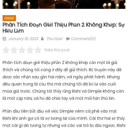
ANIME
Phân Tích Đoạn Giới Thiệu Phần 2 Không Khớp: Sự
Hiểu Lầm
Posted
Author
January 18, 2023
Thu Hoai
Comment(0)
on
Rate this post
Phân tích đoạn giới thiệu phần 2 không khớp cần một lời giải
thích và chúng tôi cũng ở đây để giải thích. Bộ truyện này đã
được xác nhận sau gần hai năm, với ngày phát hành. Nhưng
điều quan trọng là cầu thủ mà chúng tôi đã bỏ lại vào cuối
mùa giải trước. Chúng tôi thấy rằng Rishi và Dimple không còn
là một cặp nữa, và họ đã chia tay với một mối hận thù lớn.
Phần đầu tiên bắt đầu với việc Dimple ném cà phê vào mặt
Rishi khi anh gọi cô là vợ tương lai của mình. Cái thứ hai sẽ thấy
một cái gì đó tương tự nhưng với các vai trò bị đảo ngược. Rishi