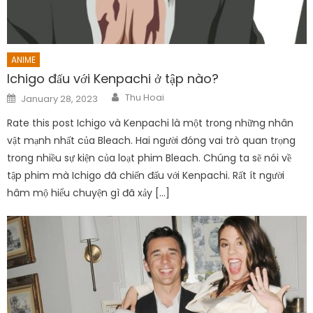
ANIME
Ichigo đấu với Kenpachi ở tập nào?
Author
Posted
Thu Hoai
January 28, 2023
on
Rate this post Ichigo và Kenpachi là một trong những nhân
vật mạnh nhất của Bleach. Hai người đóng vai trò quan trọng
trong nhiều sự kiện của loạt phim Bleach. Chúng ta sẽ nói về
tập phim mà Ichigo đã chiến đấu với Kenpachi. Rất ít người
hâm mộ hiểu chuyện gì đã xảy […]