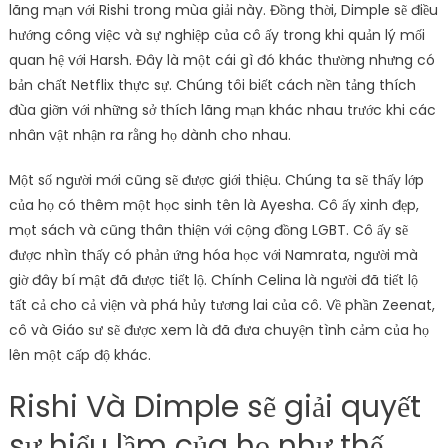
lãng mạn với Rishi trong mùa giải này. Đồng thời, Dimple sẽ điều
hướng công việc và sự nghiệp của cô ấy trong khi quản lý mối
quan hệ với Harsh. Đây là một cái gì đó khác thường nhưng có
bản chất Netflix thực sự. Chúng tôi biết cách nền tảng thích
đùa giỡn với những sở thích lãng mạn khác nhau trước khi các
nhân vật nhận ra rằng họ dành cho nhau.
Một số người mới cũng sẽ được giới thiệu. Chúng ta sẽ thấy lớp
của họ có thêm một học sinh tên là Ayesha. Cô ấy xinh đẹp,
mọt sách và cũng thân thiện với cộng đồng LGBT. Cô ấy sẽ
được nhìn thấy có phản ứng hóa học với Namrata, người mà
giờ đây bí mật đã được tiết lộ. Chính Celina là người đã tiết lộ
tất cả cho cả viện và phá hủy tương lai của cô. Về phần Zeenat,
cô và Giáo sư sẽ được xem là đã đưa chuyện tình cảm của họ
lên một cấp độ khác.
Rishi Và Dimple sẽ giải quyết
sự hiểu lầm của họ như thế