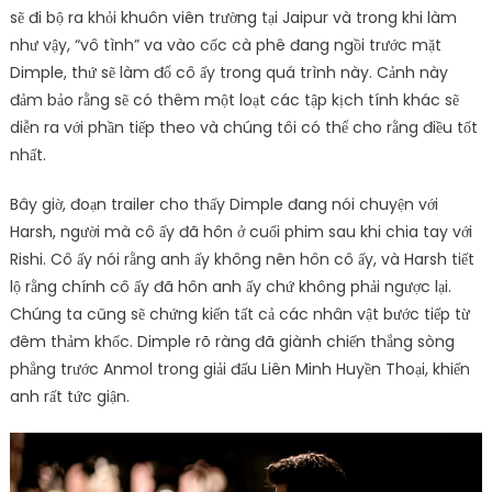
sẽ đi bộ ra khỏi khuôn viên trường tại Jaipur và trong khi làm
như vậy, “vô tình” va vào cốc cà phê đang ngồi trước mặt
Dimple, thứ sẽ làm đổ cô ấy trong quá trình này. Cảnh này
đảm bảo rằng sẽ có thêm một loạt các tập kịch tính khác sẽ
diễn ra với phần tiếp theo và chúng tôi có thể cho rằng điều tốt
nhất.
Bây giờ, đoạn trailer cho thấy Dimple đang nói chuyện với
Harsh, người mà cô ấy đã hôn ở cuối phim sau khi chia tay với
Rishi. Cô ấy nói rằng anh ấy không nên hôn cô ấy, và Harsh tiết
lộ rằng chính cô ấy đã hôn anh ấy chứ không phải ngược lại.
Chúng ta cũng sẽ chứng kiến ​​tất cả các nhân vật bước tiếp từ
đêm thảm khốc. Dimple rõ ràng đã giành chiến thắng sòng
phẳng trước Anmol trong giải đấu Liên Minh Huyền Thoại, khiến
anh rất tức giận.