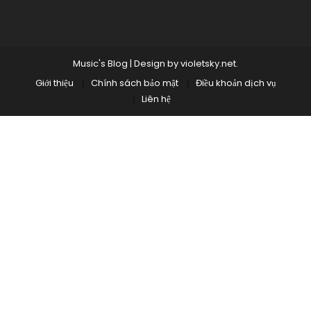
Music's Blog
|
Design by
violetsky.net
.
Giới thiệu
Chính sách bảo mật
Điều khoản dịch vụ
Liên hệ