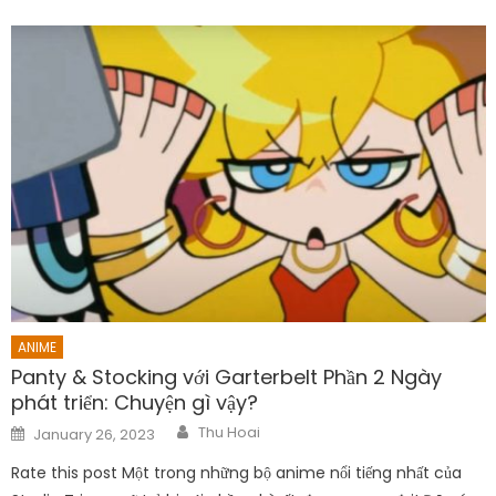
ANIME
Panty & Stocking với Garterbelt Phần 2 Ngày
phát triển: Chuyện gì vậy?
Author
Posted
Thu Hoai
January 26, 2023
on
Rate this post Một trong những bộ anime nổi tiếng nhất của