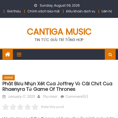
Skip
Sunday, August 09, 2026
to
Giới thiệu
Chính sách bảo mật
Điều khoản dịch vụ
Liên hệ
content
CANTIGA MUSIC
TIN TỨC GIẢI TRÍ TỔNG HỢP
ANIME
Phát Biểu Nhận Xét Của Joffrey Về Cái Chết Của
Rhaenyra Từ Game Of Thrones
Posted
Author
January 17, 2023
Thu Hoai
Comment(0)
on
Rate this post