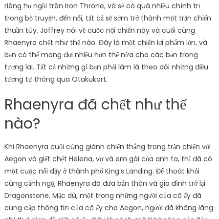
riêng họ ngồi trên Iron Throne, và sẽ có quá nhiều chính trị
trong bộ truyện, đến nỗi, tất cả sẽ sớm trở thành một trận chiến
thuần túy. Joffrey nói về cuộc nội chiến này và cuối cùng
Rhaenyra chết như thế nào. Đây là một chiến lợi phẩm lớn, và
bạn có thể mong đợi nhiều hơn thế nữa cho các bạn trong
tương lai. Tất cả những gì bạn phải làm là theo dõi những điều
tương tự thông qua Otakukart.
Rhaenyra đã chết như thế
nào?
Khi Rhaenyra cuối cùng giành chiến thắng trong trận chiến với
Aegon và giết chết Helena, vợ và em gái của anh ta, thì đã có
một cuộc nổi dậy ở thành phố King’s Landing. Để thoát khỏi
cùng cảnh ngộ, Rhaenyra đã đưa bản thân và gia đình trở lại
Dragonstone. Mặc dù, một trong những người của cô ấy đã
cung cấp thông tin của cô ấy cho Aegon, người đã không lãng