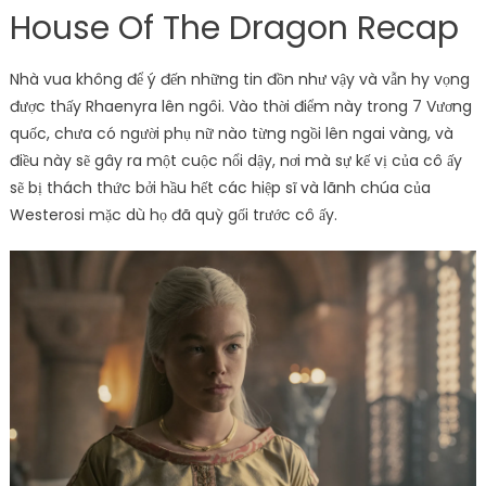
House Of The Dragon Recap
Nhà vua không để ý đến những tin đồn như vậy và vẫn hy vọng
được thấy Rhaenyra lên ngôi. Vào thời điểm này trong 7 Vương
quốc, chưa có người phụ nữ nào từng ngồi lên ngai vàng, và
điều này sẽ gây ra một cuộc nổi dậy, nơi mà sự kế vị của cô ấy
sẽ bị thách thức bởi hầu hết các hiệp sĩ và lãnh chúa của
Westerosi mặc dù họ đã quỳ gối trước cô ấy.