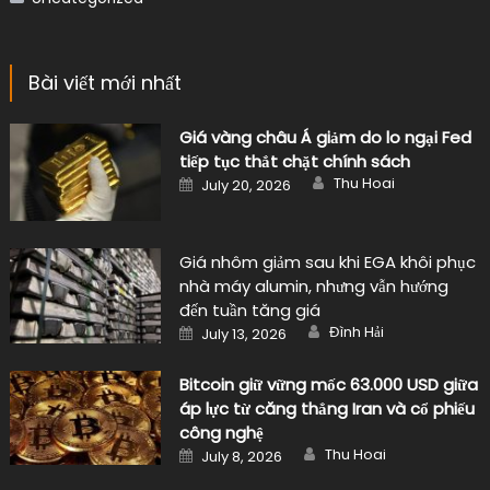
Bài viết mới nhất
Giá vàng châu Á giảm do lo ngại Fed
tiếp tục thắt chặt chính sách
Author
Posted
Thu Hoai
July 20, 2026
on
Giá nhôm giảm sau khi EGA khôi phục
nhà máy alumin, nhưng vẫn hướng
đến tuần tăng giá
Author
Posted
Đình Hải
July 13, 2026
on
Bitcoin giữ vững mốc 63.000 USD giữa
áp lực từ căng thẳng Iran và cổ phiếu
công nghệ
Author
Posted
Thu Hoai
July 8, 2026
on