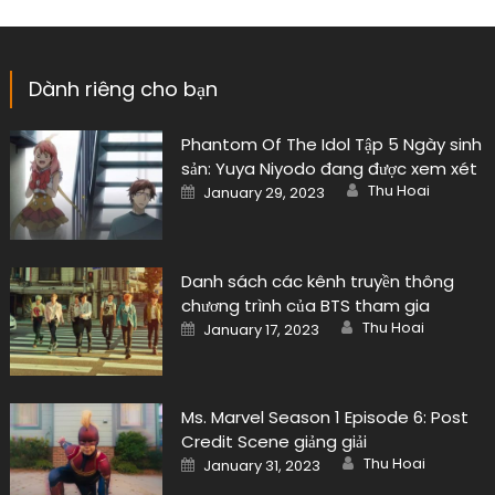
Dành riêng cho bạn
Phantom Of The Idol Tập 5 Ngày sinh
sản: Yuya Niyodo đang được xem xét
Author
Posted
Thu Hoai
January 29, 2023
on
Danh sách các kênh truyền thông
chương trình của BTS tham gia
Author
Posted
Thu Hoai
January 17, 2023
on
Ms. Marvel Season 1 Episode 6: Post
Credit Scene giảng giải
Author
Posted
Thu Hoai
January 31, 2023
on