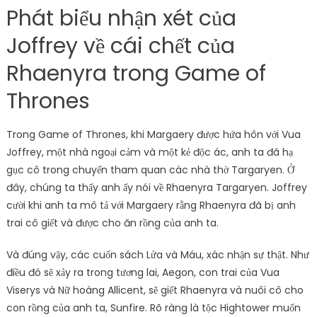
Phát biểu nhận xét của
Joffrey về cái chết của
Rhaenyra trong Game of
Thrones
Trong Game of Thrones, khi Margaery được hứa hôn với Vua
Joffrey, một nhà ngoại cảm và một kẻ độc ác, anh ta đã hạ
gục cô trong chuyến tham quan các nhà thờ Targaryen. Ở
đây, chúng ta thấy anh ấy nói về Rhaenyra Targaryen. Joffrey
cười khi anh ta mô tả với Margaery rằng Rhaenyra đã bị anh
trai cô giết và được cho ăn rồng của anh ta.
Và đúng vậy, các cuốn sách Lửa và Máu, xác nhận sự thật. Như
điều đó sẽ xảy ra trong tương lai, Aegon, con trai của Vua
Viserys và Nữ hoàng Allicent, sẽ giết Rhaenyra và nuôi cô cho
con rồng của anh ta, Sunfire. Rõ ràng là tộc Hightower muốn