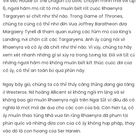
Với việc House of the Dragon có bước chuyển mình mới với tập
6, người hâm mộ rất tò mò muốn biết rốt cuộc Rhaenyra
Targaryen sẽ chết như thế nào. Trong Game of Thrones,
chúng ta cũng có thể nhớ đến Vua Joffrey Baratheon đưa
Margaery Tyrell đi tham quan xuống các hầm mộ của King’s
Landing, nơi chôn cất các Targaryens. Anh ấy cũng nói về
Rhaenyra và cô ấy đã chết như thế nào. Vì vậy, chúng ta hãy
xem xét nhanh những gì sẽ xảy ra trong tương lai. Đối với tất cả
những người hâm mộ không muốn biết kết thúc cuộc đời của
cô ấy, có thể an toàn bỏ qua phần này.
Ngay bây giờ, chúng ta có thể thấy căng thẳng đang gia tăng
ở Westeros. Nữ hoàng Allicent sẽ không ngồi im lặng và sẽ
không bao giờ muốn Rhaenyra ngồi trên Ngai Sắt vì điều đó có
nghĩa là một mối đe dọa cho các con của bà. Còn hiện tại, cô
ấy muốn thao túng Nhà vua tin rằng Rhaenyra đã phạm tội
phản quốc và những đứa con của cô ấy không hợp pháp, thay
vào đó là con hoang của Ser Harwin.