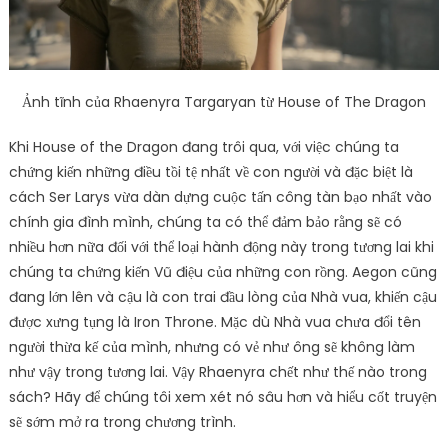
Ảnh tĩnh của Rhaenyra Targaryan từ House of The Dragon
Khi House of the Dragon đang trôi qua, với việc chúng ta
chứng kiến ​​những điều tồi tệ nhất về con người và đặc biệt là
cách Ser Larys vừa dàn dựng cuộc tấn công tàn bạo nhất vào
chính gia đình mình, chúng ta có thể đảm bảo rằng sẽ có
nhiều hơn nữa đối với thể loại hành động này trong tương lai khi
chúng ta chứng kiến ​​Vũ điệu của những con rồng. Aegon cũng
đang lớn lên và cậu là con trai đầu lòng của Nhà vua, khiến cậu
được xưng tụng là Iron Throne. Mặc dù Nhà vua chưa đổi tên
người thừa kế của mình, nhưng có vẻ như ông sẽ không làm
như vậy trong tương lai. Vậy Rhaenyra chết như thế nào trong
sách? Hãy để chúng tôi xem xét nó sâu hơn và hiểu cốt truyện
sẽ sớm mở ra trong chương trình.