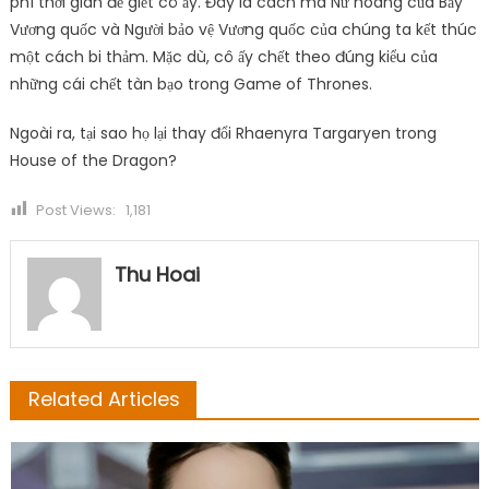
phí thời gian để giết cô ấy. Đây là cách mà Nữ hoàng của Bảy
Vương quốc và Người bảo vệ Vương quốc của chúng ta kết thúc
một cách bi thảm. Mặc dù, cô ấy chết theo đúng kiểu của
những cái chết tàn bạo trong Game of Thrones.
Ngoài ra, tại sao họ lại thay đổi Rhaenyra Targaryen trong
House of the Dragon?
Post Views:
1,181
Thu Hoai
Related Articles