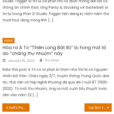
Studio Trigger sẽ trở lại với phần nhì rất được mong đợi! Đã có
thông tin chính thức rằng Panty & Stocking với Garterbelt sẽ
trở lại trong Phần 2! Studio Trigger hiện đang kỷ niệm năm thứ
mười hoạt động trong lĩnh […]
ANIME
Hóa ra A Tử “Thiên Long Bát Bộ” bị hỏng mắt là
do “chàng thợ nhuộm” này
Author
Posted
Thu Hoai
January 16, 2023
on
Rate this post A Tử có số phận bi thảm như thế là có nguyên
nhân bất thần. Chiều ngày 3/7, truyền thông Trung Quốc đưa
tin, nhà văn võ hiệp Nghê Khuông đã qua đời ở tuổi 87 (1935-
2022). Từ một thợ nhuộm, ông ra mắt cuốn tiểu thuyết trước
tiên vào năm 22 […]
Post
Hell’s Paradise: Jigokuraku Anime Premiere: Everything To Know
Sai lầm trong ngôi mộ của Ruka! Ngày phát hành