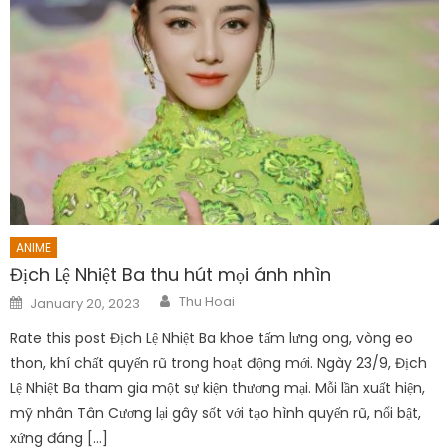
ANIME
Địch Lệ Nhiệt Ba thu hút mọi ánh nhìn
Author
Posted
Thu Hoai
January 20, 2023
on
Rate this post Địch Lệ Nhiệt Ba khoe tấm lưng ong, vòng eo
thon, khí chất quyến rũ trong hoạt động mới. Ngày 23/9, Địch
Lệ Nhiệt Ba tham gia một sự kiện thương mại. Mỗi lần xuất hiện,
mỹ nhân Tân Cương lại gây sốt với tạo hình quyến rũ, nổi bật,
xứng đáng […]