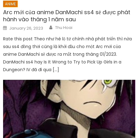
ANIME
Arc mới của anime DanMachi ss4 sẽ được phát
hành vào tháng 1 năm sau
Author
Posted
Thu Hoai
January 26, 2023
on
Rate this post Theo như hé lộ từ chính nhà phát triển thì nửa
sau ss4 đồng thời cũng là khởi đầu cho một Arc mới của
anime DanMachi sẽ được ra mắt trong tháng 01/2023.
DanMachi ss4 hay Is It Wrong to Try to Pick Up Girls in a
Dungeon? IV đã đi qua […]