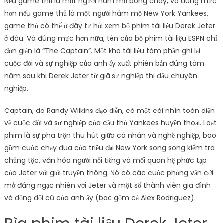
Nếu game thủ là một người hâm mộ bóng chày, và đúng mực
hơn nếu game thủ là một người hâm mộ New York Yankees,
game thủ có thể ở đây tự hỏi xem bộ phim tài liệu Derek Jeter
ở đâu. Và đúng mực hơn nữa, tên của bộ phim tài liệu ESPN chỉ
đơn giản là “The Captain”. Một kho tài liệu tám phần ghi lại
cuộc đời và sự nghiệp của anh ấy xuất phiên bản đúng tám
năm sau khi Derek Jeter từ giã sự nghiệp thi đấu chuyên
nghiệp.
Captain, do Randy Wilkins đạo diễn, có một cái nhìn toàn diện
về cuộc đời và sự nghiệp của cầu thủ Yankees huyền thoại. Loạt
phim là sự pha trộn thu hút giữa cá nhân và nghề nghiệp, bao
gồm cuộc chạy đua của triều đại New York song song kiểm tra
chủng tộc, văn hóa người nổi tiếng và mối quan hệ phức tạp
của Jeter với giới truyền thông. Nó có các cuộc phỏng vấn cởi
mở đáng ngạc nhiên với Jeter và một số thành viên gia đình
và đồng đội cũ của anh ấy (bao gồm cả Alex Rodriguez).