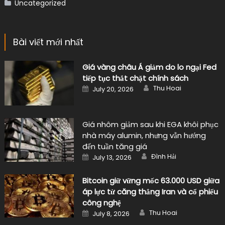
Uncategorized
Bài viết mới nhất
Giá vàng châu Á giảm do lo ngại Fed
tiếp tục thắt chặt chính sách
Author
Posted
Thu Hoai
July 20, 2026
on
Giá nhôm giảm sau khi EGA khôi phục
nhà máy alumin, nhưng vẫn hướng
đến tuần tăng giá
Author
Posted
Đình Hải
July 13, 2026
on
Bitcoin giữ vững mốc 63.000 USD giữa
áp lực từ căng thẳng Iran và cổ phiếu
công nghệ
Author
Posted
Thu Hoai
July 8, 2026
on