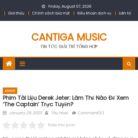
Skip
Friday, August 07, 2026
to
Giới thiệu
Chính sách bảo mật
Điều khoản dịch vụ
Liên hệ
content
CANTIGA MUSIC
TIN TỨC GIẢI TRÍ TỔNG HỢP
ANIME
Phim Tài Liệu Derek Jeter: Làm Thế Nào Để Xem
‘The Captain’ Trực Tuyến?
Posted
Author
January 29, 2023
Thu Hoai
Comment(0)
on
Rate this post