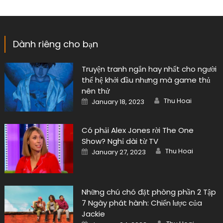
Dành riêng cho bạn
Truyện tranh ngắn hay nhất cho người
thế hệ khởi đầu nhưng mà game thủ
nên thử
Author
Posted
Thu Hoai
January 18, 2023
on
Có phải Alex Jones rời The One
Show? Nghỉ dài từ TV
Author
Posted
Thu Hoai
January 27, 2023
on
Những chú chó đặt phòng phần 2 Tập
7 Ngày phát hành: Chiến lược của
Jackie
Author
Posted