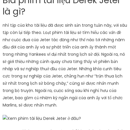
Bìa phim tài liệu Derek Jeter
là gì?
nhì tập của kho tài liệu đã được sinh sản trong tuần này, với sáu
tập còn lại tiếp theo. Loạt phim tài liệu sẽ tìm hiểu các vấn đề
như cuộc đua của Jeter tác động như thế nào tới những năm
đầu đời của anh ấy và sự phát triển của anh ấy thành một
trong những Yankees vĩ đại nhất trong lịch sử đội. Ngoài ra, nó
sẽ giới thiệu những cảnh quay chưa từng thấy về phiên bản
nháp và sự nghiệp thuở đầu của Jeter. Những khía cạnh tiêu
cực trong sự nghiệp của Jeter, chẳng hạn như “trận thua lịch
sử nhất trong lịch sử bóng chày,” cũng sẽ được nhấn mạnh
trong bộ truyện. Ngoài ra, cuộc sống sau khi nghỉ hưu của
Jeter, bao gồm cả nhiệm kỳ ngắn ngủi của anh ấy với tổ chức
Marlins, sẽ được nhấn mạnh.