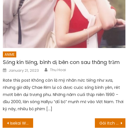
ANIME
Sống kín tiếng, bình dị bên con sau thăng trầm
Author
Posted
Thu Hoai
January 21, 2023
on
Rate this post Không còn là mỹ nhân nức tiếng như xưa,
nhưng giờ đây Chae Rim lại có được cuộc sống bình yên, rét
mướt bên đại trượng phu. Những năm cuối thập niên 1990 –
đầu 2000, làn sóng Hallyu “đổ bộ” mạnh mẽ vào Việt Nam. Thời
kỳ này, nhiều bộ phim […]
Post
Isekai Wa Smartphone công bố Season 2 sau gần 5 năm của mùa 1
Gói Itch $ 10 Tặng các trò chơi để tương trợ quyền phá thai