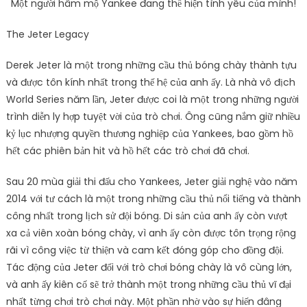
Một người hâm mộ Yankee đang thể hiện tình yêu của mình!
The Jeter Legacy
Derek Jeter là một trong những cầu thủ bóng chày thành tựu
và được tôn kính nhất trong thế hệ của anh ấy. Là nhà vô địch
World Series năm lần, Jeter được coi là một trong những người
trình diễn ly hợp tuyệt vời của trò chơi. Ông cũng nắm giữ nhiều
kỷ lục nhượng quyền thương nghiệp của Yankees, bao gồm hồ
hết các phiên bản hit và hồ hết các trò chơi đã chơi.
Sau 20 mùa giải thi đấu cho Yankees, Jeter giải nghệ vào năm
2014 với tư cách là một trong những cầu thủ nổi tiếng và thành
công nhất trong lịch sử đội bóng. Di sản của anh ấy còn vượt
xa cả viên xoàn bóng chày, vì anh ấy còn được tôn trọng rộng
rãi vì công việc từ thiện và cam kết đóng góp cho đồng đội.
Tác động của Jeter đối với trò chơi bóng chày là vô cùng lớn,
và anh ấy kiên cố sẽ trở thành một trong những cầu thủ vĩ đại
nhất từng chơi trò chơi này. Một phần nhờ vào sự hiến đâng