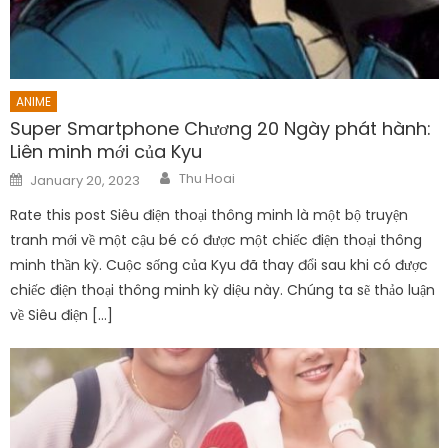
ANIME
Super Smartphone Chương 20 Ngày phát hành:
Liên minh mới của Kyu
Author
Posted
Thu Hoai
January 20, 2023
on
Rate this post Siêu điện thoại thông minh là một bộ truyện
tranh mới về một cậu bé có được một chiếc điện thoại thông
minh thần kỳ. Cuộc sống của Kyu đã thay đổi sau khi có được
chiếc điện thoại thông minh kỳ diệu này. Chúng ta sẽ thảo luận
về Siêu điện […]