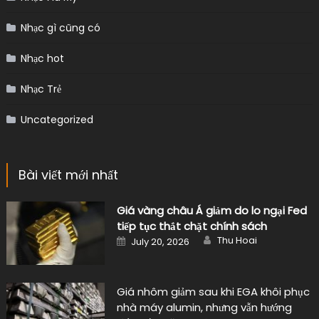
Nhạc gì cũng có
Nhạc hot
Nhạc Trẻ
Uncategorized
Bài viết mới nhất
Giá vàng châu Á giảm do lo ngại Fed
tiếp tục thắt chặt chính sách
Author
Posted
Thu Hoai
July 20, 2026
on
Giá nhôm giảm sau khi EGA khôi phục
nhà máy alumin, nhưng vẫn hướng