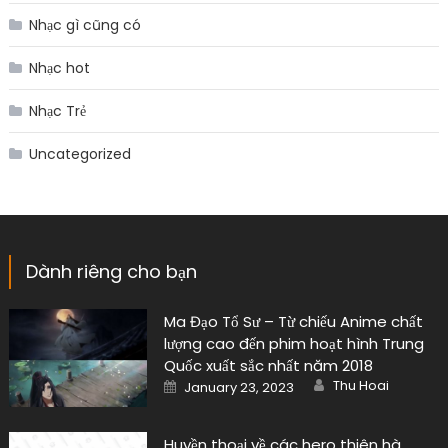
Nhạc gì cũng có
Nhạc hot
Nhạc Trẻ
Uncategorized
Dành riêng cho bạn
Ma Đạo Tổ Sư – Từ chiếu Anime chất
lượng cao đến phim hoạt hình Trung
Quốc xuất sắc nhất năm 2018
Author
Posted
Thu Hoai
January 23, 2023
on
Huyền thoại về các hero thiên hà