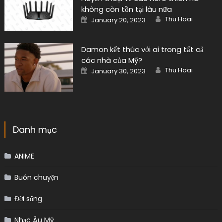
không còn tồn tại lâu nữa
Author
Posted
Thu Hoai
January 20, 2023
on
Damon kết thúc với ai trong tất cả
các nhà của Mỹ?
Author
Posted
Thu Hoai
January 30, 2023
on
Danh mục
ANIME
Buôn chuyện
Đời sống
Nhạc Âu Mỹ