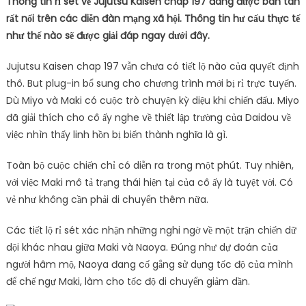
Thông tin rỉ sét về Jujutsu Kaisen chap 197 đang được bàn tán
rất nổi trên các diễn đàn mạng xã hội. Thông tin hư cấu thực tế
như thế nào sẽ được giải đáp ngay dưới đây.
Jujutsu Kaisen chap 197 vẫn chưa có tiết lộ nào của quyết định
thô. But plug-in bổ sung cho chương trình mới bị rỉ trực tuyến.
Dù Miyo và Maki có cuộc trò chuyện kỳ ​​diệu khi chiến đấu. Miyo
đã giải thích cho cô ấy nghe về thiết lập trường của Daidou về
việc nhìn thấy linh hồn bị biến thành nghĩa là gì.
Toàn bộ cuộc chiến chỉ có diễn ra trong một phút. Tuy nhiên,
với việc Maki mô tả trạng thái hiện tại của cô ấy là tuyệt vời. Có
vẻ như không cần phải di chuyển thêm nữa.
Các tiết lộ rỉ sét xác nhận những nghi ngờ về một trận chiến dữ
dội khác nhau giữa Maki và Naoya. Đúng như dự đoán của
người hâm mộ, Naoya đang cố gắng sử dụng tốc độ của mình
để chế ngự Maki, làm cho tốc độ di chuyển giảm dần.