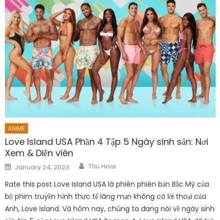
ANIME
Love Island USA Phần 4 Tập 5 Ngày sinh sản: Nơi
Xem & Diễn viên
Author
Posted
Thu Hoai
January 24, 2023
on
Rate this post Love Island USA là phiên phiên bản Bắc Mỹ của
bộ phim truyền hình thực tế lãng mạn không có lời thoại của
Anh, Love Island. Và hôm nay, chúng ta đang nói về ngày sinh