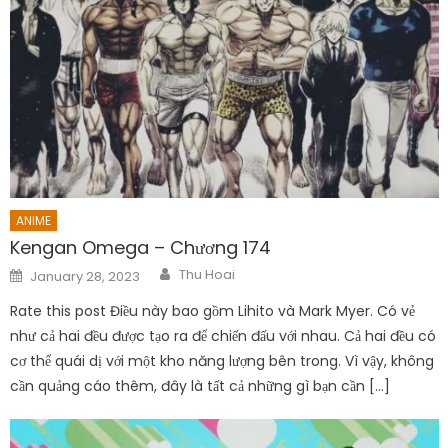
ANIME
Kengan Omega – Chương 174
Author
Posted
Thu Hoai
January 28, 2023
on
Rate this post Điều này bao gồm Lihito và Mark Myer. Có vẻ
như cả hai đều được tạo ra để chiến đấu với nhau. Cả hai đều có
cơ thể quái dị với một kho năng lượng bên trong. Vì vậy, không
cần quảng cáo thêm, đây là tất cả những gì bạn cần […]