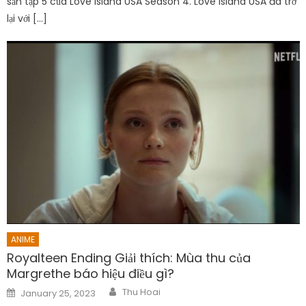
sản tập 5 của Love Island USA Season 4. Love Island USA đã trở
lại với […]
ANIME
Royalteen Ending Giải thích: Mùa thu của
Margrethe báo hiệu điều gì?
Author
Posted
Thu Hoai
January 25, 2023
on