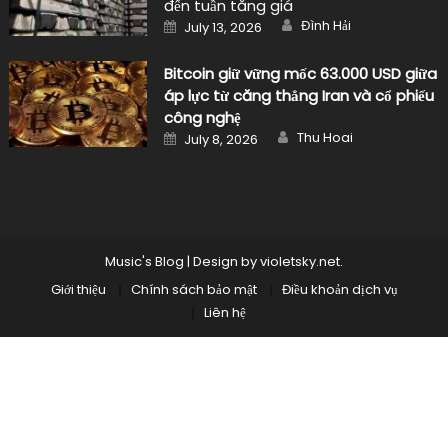
đến tuần tăng giá
Author
Posted
Đình Hải
July 13, 2026
on
Bitcoin giữ vững mốc 63.000 USD giữa
áp lực từ căng thẳng Iran và cổ phiếu
công nghệ
Author
Posted
Thu Hoai
July 8, 2026
on
Music's Blog
|
Design by
violetsky.net
.
Giới thiệu
Chính sách bảo mật
Điều khoản dịch vụ
Liên hệ