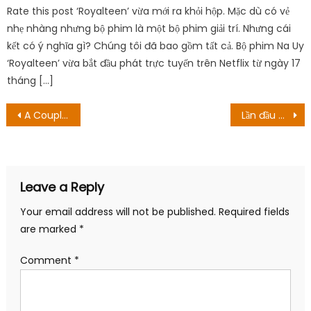
Rate this post ‘Royalteen’ vừa mới ra khỏi hộp. Mặc dù có vẻ
nhẹ nhàng nhưng bộ phim là một bộ phim giải trí. Nhưng cái
kết có ý nghĩa gì? Chúng tôi đã bao gồm tất cả. Bộ phim Na Uy
‘Royalteen’ vừa bắt đầu phát trực tuyến trên Netflix từ ngày 17
tháng […]
Post
A Couple Of Cuckoos Tập 20: Ngày phát hành, Hướng dẫn phát trực tuyến và bản xem trước
Lần đầu đóng cảnh nóng, Diễm Hương bị đạo diễn chê “hèn” trong cảnh hôn với Bình An
navigation
Leave a Reply
Your email address will not be published.
Required fields
are marked
*
Comment
*