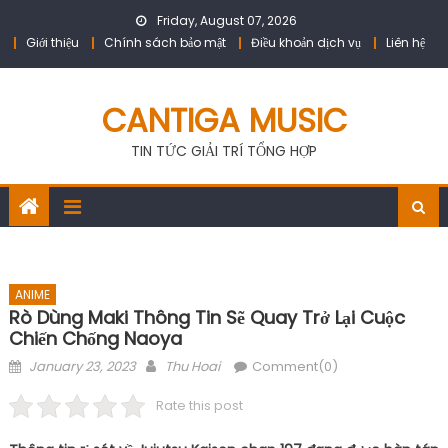
Skip
Friday, August 07, 2026
to
Giới thiệu
Chính sách bảo mật
Điều khoản dịch vụ
Liên hệ
content
CANTIGA MUSIC
TIN TỨC GIẢI TRÍ TỔNG HỢP
ANIME
Rò Dùng Maki Thông Tin Sẽ Quay Trở Lại Cuộc
Chiến Chống Naoya
Posted
Author
January 23, 2023
Thu Hoai
Comment(0)
on
Rate this post