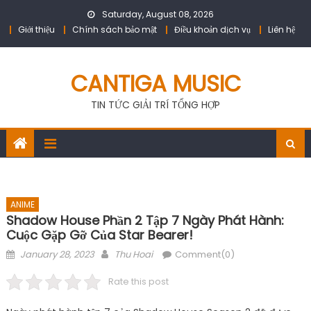
Skip
Saturday, August 08, 2026
to
Giới thiệu
Chính sách bảo mật
Điều khoản dịch vụ
Liên hệ
content
CANTIGA MUSIC
TIN TỨC GIẢI TRÍ TỔNG HỢP
ANIME
Shadow House Phần 2 Tập 7 Ngày Phát Hành:
Cuộc Gặp Gỡ Của Star Bearer!
Posted
Author
January 28, 2023
Thu Hoai
Comment(0)
on
Rate this post