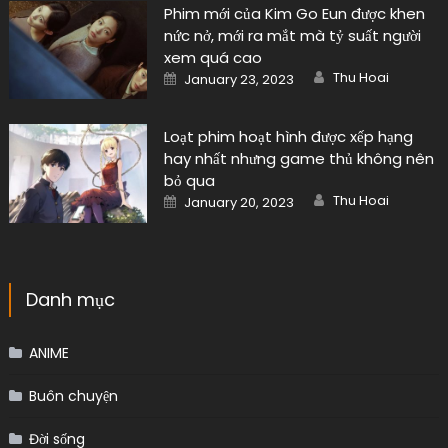
Phim mới của Kim Go Eun được khen
nức nở, mới ra mắt mà tỷ suất người
xem quá cao
Author
Posted
Thu Hoai
January 23, 2023
on
Loạt phim hoạt hình được xếp hạng
hay nhất nhưng game thủ không nên
bỏ qua
Author
Posted
Thu Hoai
January 20, 2023
on
Danh mục
ANIME
Buôn chuyện
Đời sống