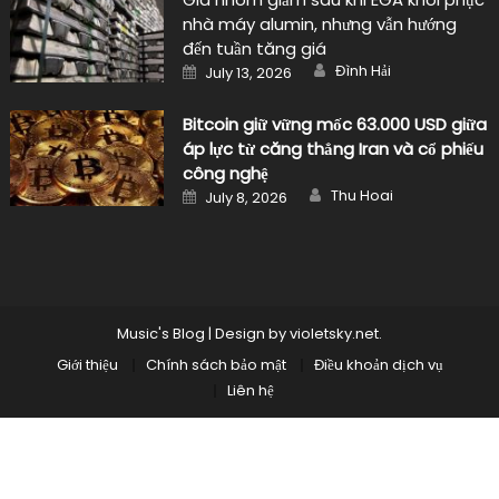
nhà máy alumin, nhưng vẫn hướng
đến tuần tăng giá
Author
Posted
Đình Hải
July 13, 2026
on
Bitcoin giữ vững mốc 63.000 USD giữa
áp lực từ căng thẳng Iran và cổ phiếu
công nghệ
Author
Posted
Thu Hoai
July 8, 2026
on
Music's Blog
|
Design by
violetsky.net
.
Giới thiệu
Chính sách bảo mật
Điều khoản dịch vụ
Liên hệ