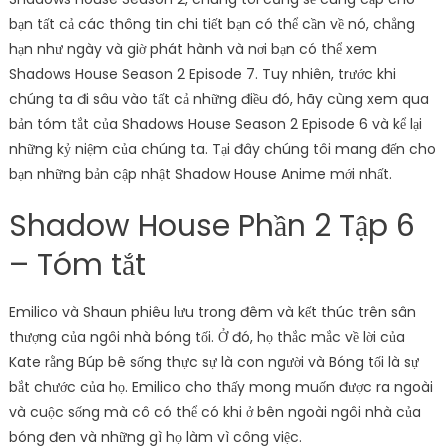
bạn tất cả các thông tin chi tiết bạn có thể cần về nó, chẳng
hạn như ngày và giờ phát hành và nơi bạn có thể xem
Shadows House Season 2 Episode 7. Tuy nhiên, trước khi
chúng ta đi sâu vào tất cả những điều đó, hãy cùng xem qua
bản tóm tắt của Shadows House Season 2 Episode 6 và kể lại
những kỷ niệm của chúng ta. Tại đây chúng tôi mang đến cho
bạn những bản cập nhật Shadow House Anime mới nhất.
Shadow House Phần 2 Tập 6
– Tóm tắt
Emilico và Shaun phiêu lưu trong đêm và kết thúc trên sân
thượng của ngôi nhà bóng tối. Ở đó, họ thắc mắc về lời của
Kate rằng Búp bê sống thực sự là con người và Bóng tối là sự
bắt chước của họ. Emilico cho thấy mong muốn được ra ngoài
và cuộc sống mà cô có thể có khi ở bên ngoài ngôi nhà của
bóng đen và những gì họ làm vì công việc.