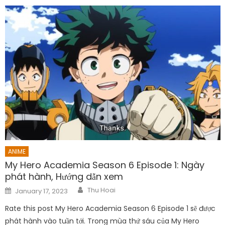
ANIME
My Hero Academia Season 6 Episode 1: Ngày
phát hành, Hướng dẫn xem
Author
Posted
Thu Hoai
January 17, 2023
on
Rate this post My Hero Academia Season 6 Episode 1 sẽ được
phát hành vào tuần tới. Trong mùa thứ sáu của My Hero