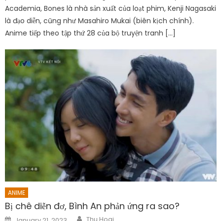
Academia, Bones là nhà sản xuất của loạt phim, Kenji Nagasaki
là đạo diễn, cũng như Masahiro Mukai (biên kịch chính).
Anime tiếp theo tập thứ 28 của bộ truyện tranh […]
ANIME
Bị chê diễn đơ, Bình An phản ứng ra sao?
Author
Posted
Thu Hoai
January 21, 2023