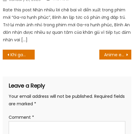
on
Rate this post Nhận nhiều lời chê bai về diễn xuất trong phim
mới “Ga-ra hạnh phúc”, Bình An lập tức có phản ứng đáp trả.
Trở lại màn ảnh nhỏ trong phim mới Ga-ra hạnh phúc, Bình An
đón nhận được nhiều sự quan tâm của khán giả vì tiếp tục đảm
nhận vai […]
Post
Khi game thủ là thành viên được mày mò: Ai là diễn viên chính?
Anime ecchi Ayakashi Triangle tiết lộ hình ảnh, chốt lịch phát sóng vào đầu năm 2023
navigation
Leave a Reply
Your email address will not be published.
Required fields
are marked
*
Comment
*