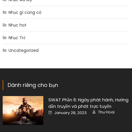
Nhạc gì cũng có
Nhạc hot
Nhạc Trẻ
Uncategorized
Dành riêng cho bạn
SWAT Phần 6: Ngày phát hành, Hướng
dẫn truyền và phát trực tuyến
Author
Posted
Thu Hoai
January 28, 2023
on