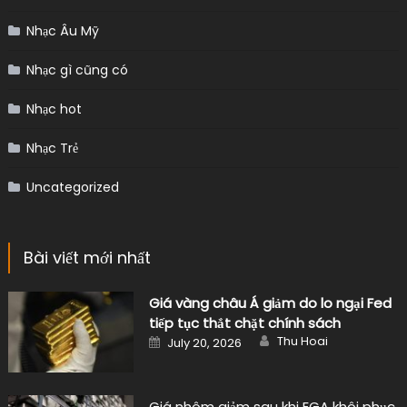
Nhạc Âu Mỹ
Nhạc gì cũng có
Nhạc hot
Nhạc Trẻ
Uncategorized
Bài viết mới nhất
Giá vàng châu Á giảm do lo ngại Fed
tiếp tục thắt chặt chính sách
Author
Posted
Thu Hoai
July 20, 2026
on
Giá nhôm giảm sau khi EGA khôi phục