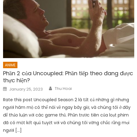
ANIME
Phần 2 của Uncoupled: Phần tiếp theo đang được
thực hiện?
Author
Posted
Thu Hoai
January 25, 2023
on
Rate this post Uncoupled Season 2 là tất cả những gì nhưng
người hâm mộ có thể nói về ngay bây giờ, và chúng tôi ở đây
để thảo luận với các game thủ. Phần trước tiên của loạt phim
đã có một kết quả tuyệt vời và chúng tôi vững chắc rằng mọi
người […]