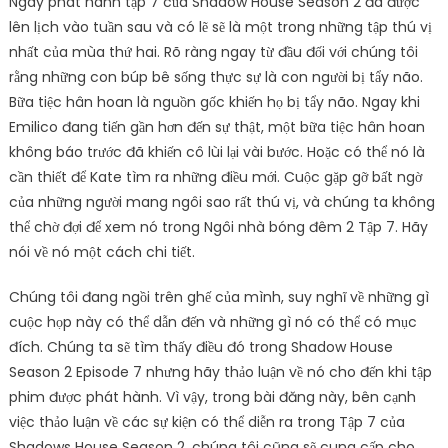
Ngày phát hành tập 7 của Shadow House Season 2 đã được
lên lịch vào tuần sau và có lẽ sẽ là một trong những tập thú vị
nhất của mùa thứ hai. Rõ ràng ngay từ đầu đối với chúng tôi
rằng những con búp bê sống thực sự là con người bị tẩy não.
Bữa tiệc hân hoan là nguồn gốc khiến họ bị tẩy não. Ngay khi
Emilico đang tiến gần hơn đến sự thật, một bữa tiệc hân hoan
không báo trước đã khiến cô lùi lại vài bước. Hoặc có thể nó là
cần thiết để Kate tìm ra những điều mới. Cuộc gặp gỡ bất ngờ
của những người mang ngôi sao rất thú vị, và chúng ta không
thể chờ đợi để xem nó trong Ngôi nhà bóng đêm 2 Tập 7. Hãy
nói về nó một cách chi tiết.
Chúng tôi đang ngồi trên ghế của mình, suy nghĩ về những gì
cuộc họp này có thể dẫn đến và những gì nó có thể có mục
đích. Chúng ta sẽ tìm thấy điều đó trong Shadow House
Season 2 Episode 7 nhưng hãy thảo luận về nó cho đến khi tập
phim được phát hành. Vì vậy, trong bài đăng này, bên cạnh
việc thảo luận về các sự kiện có thể diễn ra trong Tập 7 của
Shadows House Season 2, chúng tôi cũng sẽ cung cấp cho