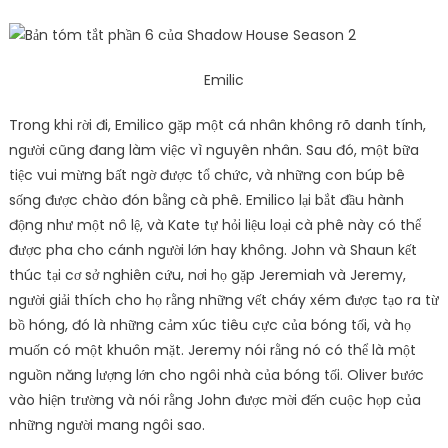
Emilic
Trong khi rời đi, Emilico gặp một cá nhân không rõ danh tính,
người cũng đang làm việc vì nguyên nhân. Sau đó, một bữa
tiệc vui mừng bất ngờ được tổ chức, và những con búp bê
sống được chào đón bằng cà phê. Emilico lại bắt đầu hành
động như một nô lệ, và Kate tự hỏi liệu loại cà phê này có thể
được pha cho cánh người lớn hay không. John và Shaun kết
thúc tại cơ sở nghiên cứu, nơi họ gặp Jeremiah và Jeremy,
người giải thích cho họ rằng những vết cháy xém được tạo ra từ
bồ hóng, đó là những cảm xúc tiêu cực của bóng tối, và họ
muốn có một khuôn mặt. Jeremy nói rằng nó có thể là một
nguồn năng lượng lớn cho ngôi nhà của bóng tối. Oliver bước
vào hiện trường và nói rằng John được mời đến cuộc họp của
những người mang ngôi sao.