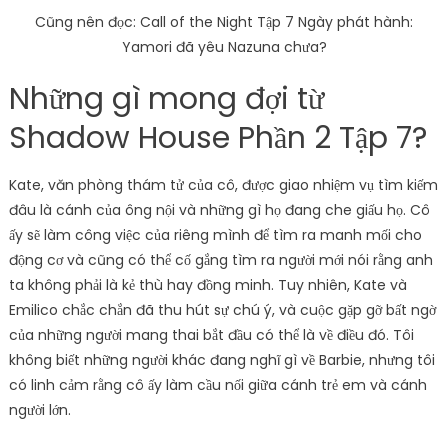
Cũng nên đọc: Call of the Night Tập 7 Ngày phát hành:
Yamori đã yêu Nazuna chưa?
Những gì mong đợi từ
Shadow House Phần 2 Tập 7?
Kate, văn phòng thám tử của cô, được giao nhiệm vụ tìm kiếm
đâu là cánh của ông nội và những gì họ đang che giấu họ. Cô
ấy sẽ làm công việc của riêng mình để tìm ra manh mối cho
động cơ và cũng có thể cố gắng tìm ra người mới nói rằng anh
ta không phải là kẻ thù hay đồng minh. Tuy nhiên, Kate và
Emilico chắc chắn đã thu hút sự chú ý, và cuộc gặp gỡ bất ngờ
của những người mang thai bắt đầu có thể là về điều đó. Tôi
không biết những người khác đang nghĩ gì về Barbie, nhưng tôi
có linh cảm rằng cô ấy làm cầu nối giữa cánh trẻ em và cánh
người lớn.