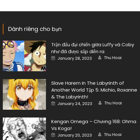
Dành riêng cho bạn
Trận đấu đại chiến giữa Luffy và Coby
như đã được sắp diễn ra
Author
Posted
Thu Hoai
January 28, 2023
on
Slave Harem In The Labyrinth of
Another World Tập 5: Michio, Roxanne
& The Labyrinth!
Author
Posted
Thu Hoai
January 24, 2023
on
Kengan Omega – Chương 168: Ohma
Vs Koga!
Author
Posted
Thu Hoai
January 20, 2023
on