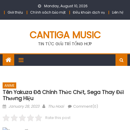
Skip
Monday, August 10, 2026
to
Giới thiệu
Chính sách bảo mật
Điều khoản dịch vụ
Liên hệ
content
CANTIGA MUSIC
TIN TỨC GIẢI TRÍ TỔNG HỢP
ANIME
Tên Yakuza Đã Chính Thức Chết, Sega Thay Đổi
Thương Hiệu
Posted
Author
January 28, 2023
Thu Hoai
Comment(0)
on
Rate this post