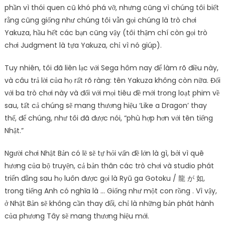
phần vì thói quen cũ khó phá vỡ, nhưng cũng vì chúng tôi biết
rằng cũng giống như chúng tôi vẫn gọi chúng là trò chơi
Yakuza, hầu hết các bạn cũng vậy (tôi thậm chí còn gọi trò
chơi Judgment là tựa Yakuza, chỉ vì nó giúp).
Tuy nhiên, tôi đã liên lạc với Sega hôm nay để làm rõ điều này,
và câu trả lời của họ rất rõ ràng: tên Yakuza không còn nữa. Đối
với ba trò chơi này và đối với mọi tiêu đề mới trong loạt phim về
sau, tất cả chúng sẽ mang thương hiệu ‘Like a Dragon’ thay
thế, để chúng, như tôi đã được nói, “phù hợp hơn với tên tiếng
Nhật.”
Người chơi Nhật Bản có lẽ sẽ tự hỏi vấn đề lớn là gì, bởi vì quê
hương của bộ truyện, cả bản thân các trò chơi và studio phát
triển đằng sau họ luôn được gọi là Ryū ga Gotoku / 龍 が 如,
trong tiếng Anh có nghĩa là … Giống như một con rồng . Vì vậy,
ở Nhật Bản sẽ không cần thay đổi, chỉ là những bản phát hành
của phương Tây sẽ mang thương hiệu mới.