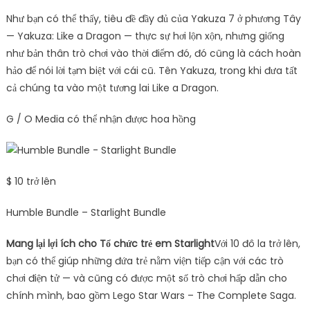
Như bạn có thể thấy, tiêu đề đầy đủ của Yakuza 7 ở phương Tây
— Yakuza: Like a Dragon — thực sự hơi lộn xộn, nhưng giống
như bản thân trò chơi vào thời điểm đó, đó cũng là cách hoàn
hảo để nói lời tạm biệt với cái cũ. Tên Yakuza, trong khi đưa tất
cả chúng ta vào một tương lai Like a Dragon.
G / O Media có thể nhận được hoa hồng
$ 10 trở lên
Humble Bundle – Starlight Bundle
Mang lại lợi ích cho Tổ chức trẻ em Starlight
Với 10 đô la trở lên,
bạn có thể giúp những đứa trẻ nằm viện tiếp cận với các trò
chơi điện tử — và cũng có được một số trò chơi hấp dẫn cho
chính mình, bao gồm Lego Star Wars – The Complete Saga.