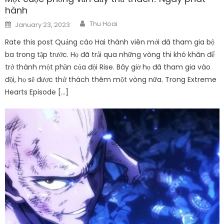
hành
Author
Posted
Thu Hoai
January 23, 2023
on
Rate this post Quảng cáo Hai thành viên mới đã tham gia bộ
ba trong tập trước. Họ đã trải qua những vòng thi khó khăn để
trở thành một phần của đội Rise. Bây giờ họ đã tham gia vào
đội, họ sẽ được thử thách thêm một vòng nữa. Trong Extreme
Hearts Episode […]