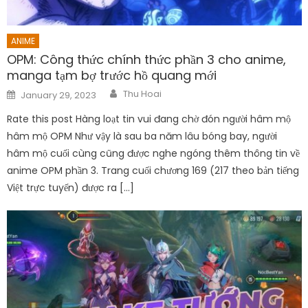
ANIME
OPM: Công thức chính thức phần 3 cho anime,
manga tạm bợ trước hồ quang mới
Author
Posted
Thu Hoai
January 29, 2023
on
Rate this post Hàng loạt tin vui đang chờ đón người hâm mộ
hâm mộ OPM Như vậy là sau ba năm lâu bóng bay, người
hâm mộ cuối cùng cũng được nghe ngóng thêm thông tin về
anime OPM phần 3. Trang cuối chương 169 (217 theo bản tiếng
Việt trực tuyến) được ra […]