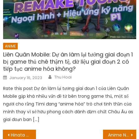
ANIME
Liên Quân Mobile: Dự án làm lại tướng giai đoạn 1
bị game thủ chê thậm tệ, dữ liệu giai đoạn 2 có
tiếp tục anime hóa không?
Author
Posted
Thu Hoai
January 16, 2023
on
Rate this post Dự án làm lại tướng giai đoạn 1 của Liên Quân
Mobile gặp khá nhiều vấn đề từ bên trong game thủ, một số
người cho rằng Timi đang “anime hóa” trò chơi tinh thần của
mình thay vì sở hữu phong cách đánh đậm chất Châu Âu as
giai đoạn ban […]
Post
Hinata Hyuga đã chết như thế nào và vì sao nó lại quan yếu tới vậy?
Anime Nhà Có 5 Nàng Tiên hé lộ các thông tin mới, phim siêu phẩm về kiếm tiền và kiếm tiền giữa mùa hoa anh đào được làm lại