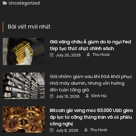
Uncategorized
Bài viết mới nhất
Giá vàng châu Á giảm do lo ngại Fed
tiếp tục thắt chặt chính sách
Author
Posted
Thu Hoai
July 20, 2026
on
Giá nhôm giảm sau khi EGA khôi phục
nhà máy alumin, nhưng vẫn hướng
đến tuần tăng giá
Author
Posted
Đình Hải
July 13, 2026
on
Bitcoin giữ vững mốc 63.000 USD giữa
áp lực từ căng thẳng Iran và cổ phiếu
công nghệ
Author
Posted
Thu Hoai
July 8, 2026
on