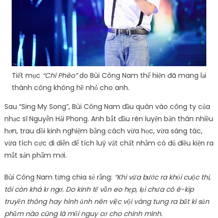
Tiết mục
“Chí Phèo”
do Bùi Công Nam thể hiện đã mang lại
thành công không hề nhỏ cho anh.
Sau “Sing My Song”, Bùi Công Nam đầu quân vào công ty của
nhạc sĩ Nguyễn Hải Phong. Anh bắt đầu rèn luyện bản thân nhiều
hơn, trau dồi kinh nghiệm bằng cách vừa học, vừa sáng tác,
vừa tích cực đi diễn để tích luỹ vật chất nhằm có đủ điều kiện ra
mắt sản phẩm mới.
Bùi Công Nam từng chia sẻ rằng:
“Khi vừa bước ra khỏi cuộc thi,
tôi còn khá lơ ngơ. Do kinh tế vẫn eo hẹp, lại chưa có ê-kip
truyền thông hay hình ảnh nên việc vội vàng tung ra bất kì sản
phẩm nào cũng là mối nguy cơ cho chính mình.