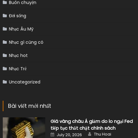
Buôn chuyện
Đời sống
Nhạc Âu Mỹ
Nhạc gì cũng có
Nhạc hot
Nhạc Trẻ
Uncategorized
Bài viết mới nhất
Giá vàng châu Á giảm do lo ngại Fed
tiếp tục thắt chặt chính sách
Author
Posted
Thu Hoai
July 20, 2026
on