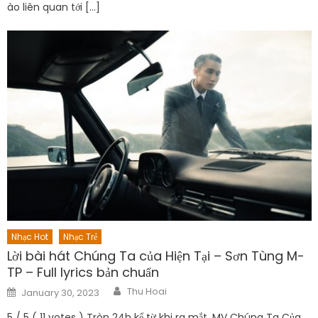
ào liên quan tới […]
Nhạc Hot
Nhạc Trẻ
Lời bài hát Chúng Ta của Hiện Tại – Sơn Tùng M-
TP – Full lyrics bản chuẩn
Author
Posted
Thu Hoai
January 30, 2023
on
5 / 5 ( 11 votes ) Tròn 24h kể từ khi ra mắt, MV Chúng Ta Của