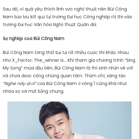
Sau đó, vì quá yêu thích lĩnh vực nghệ thuật nên Bùi Công
Nam bảo lưu kết quả tại trường Đại học Công nghiệp rồi thi vào
trường Đại học Văn hóa Nghệ thuật Quân đội.
Sự nghiệp của Bùi Công Nam
Bùi Công Nam từng thất bại tại rất nhiều cuộc thi khác nhau
như X_Factor; The_winner is… Khi tham gia chương trình “Sing
My Song” mùa đầu tiên, Bùi Công Nam là thí sinh nhận vé vớt
và chưa được công chúng quan tâm. Thậm chí, sáng tác
“Nghe này ai ơi”
của Bùi Công Nam ở vòng 1 cũng khá nhạt
nhòa so với mặt bằng chung.