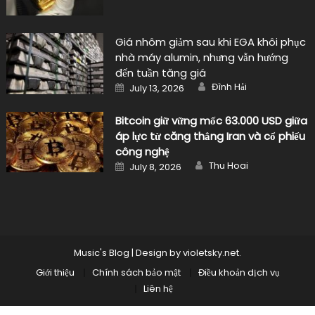
Giá nhôm giảm sau khi EGA khôi phục
nhà máy alumin, nhưng vẫn hướng
đến tuần tăng giá
Author
Posted
Đình Hải
July 13, 2026
on
Bitcoin giữ vững mốc 63.000 USD giữa
áp lực từ căng thẳng Iran và cổ phiếu
công nghệ
Author
Posted
Thu Hoai
July 8, 2026
on
Music's Blog
|
Design by
violetsky.net
.
Giới thiệu
Chính sách bảo mật
Điều khoản dịch vụ
Liên hệ