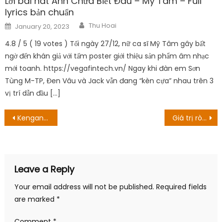
Lời bài hát Anh Chưa Biết Đâu – Mỹ Tâm – Full
lyrics bản chuẩn
Author
Posted
Thu Hoai
January 20, 2023
on
4.8 / 5 ( 19 votes ) Tối ngày 27/12, nữ ca sĩ Mỹ Tâm gây bất
ngờ đến khán giả với tấm poster giới thiệu sản phẩm âm nhạc
mới toanh. https://vegafintech.vn/ Ngay khi đàn em Sơn
Tùng M-TP, Đen Vâu và Jack vẫn đang “kèn cựa” nhau trên 3
vị trí dẫn đầu […]
Post
Kengan Omega – Chương 173: Trận chiến quyết định của Koga!
Giá trị ròng rã của Nắp sau hết: Việc kinh doanh có thành công không?
navigation
Leave a Reply
Your email address will not be published.
Required fields
are marked
*
Comment
*