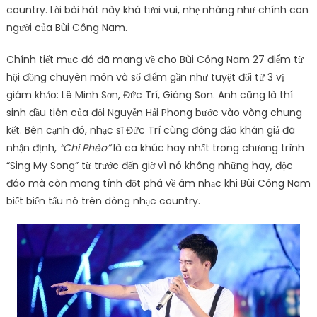
country. Lời bài hát này khá tươi vui, nhẹ nhàng như chính con
người của Bùi Công Nam.
Chính tiết mục đó đã mang về cho Bùi Công Nam 27 điểm từ
hội đồng chuyên môn và số điểm gần như tuyệt đối từ 3 vị
giám khảo: Lê Minh Sơn, Đức Trí, Giáng Son. Anh cũng là thí
sinh đầu tiên của đội Nguyễn Hải Phong bước vào vòng chung
kết. Bên cạnh đó, nhạc sĩ Đức Trí cùng đông đảo khán giả đã
nhận định,
“Chí Phèo”
là ca khúc hay nhất trong chương trình
“Sing My Song” từ trước đến giờ vì nó không những hay, độc
đáo mà còn mang tính đột phá về âm nhạc khi Bùi Công Nam
biết biến tấu nó trên dòng nhạc country.