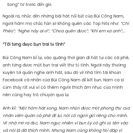
Song” từ trước đến giờ.
Ngoài ra, nhắc đến những bài hát nổi bật của Bùi Công Nam,
người hâm mộ chắc hẳn sẽ không quên các Top hits như:
“Chí
Phèo”; “Nghe này ai ơi”; “Chưa quên được”; “Khi em xa anh”
;…
“Tôi từng được bạn trai tỏ tình”
Bùi Công Nam kể lại, vào quãng thời gian đi hát tại các cà phê,
anh từng được một bạn trai viết thư tỏ tình. Người này thường
xuyên tới quán nghe anh hát, sau đó về nhà tìm tài khoản
Facebook cá nhân của Bùi Công Nam để kết bạn. Nam ca sĩ
cảm thấy rất vui vì có thêm người thích âm nhạc của mình
nên cũng hay trò chuyện qua lại.
Anh kể:
“Một hôm hát xong, Nam nhận được một phong thư của
nhân viên quán cà phê để lại, nói có người gửi riêng cho mình.
Về nhà mở ra đọc, Nam ngạc nhiên vì bạn ấy có ghi cả tên vào
và nói là đã thích mình. Nhưng Nam cũng không hồi đáp vì