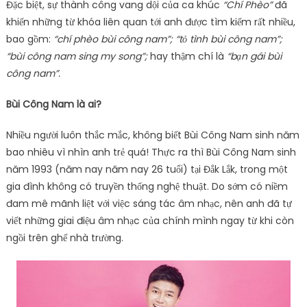
Đặc biệt, sự thành công vang dội của ca khúc
“Chí Phèo”
đã
khiến những từ khóa liên quan tới anh được tìm kiếm rất nhiều,
bao gồm:
“chí phèo bùi công nam”; “tỏ tình bùi công nam”;
“bùi công nam sing my song”;
hay thậm chí là
“bạn gái bùi
công nam”.
Bùi Công Nam là ai?
Nhiều người luôn thắc mắc, không biết Bùi Công Nam sinh năm
bao nhiêu vì nhìn anh trẻ quá! Thực ra thì Bùi Công Nam sinh
năm 1993 (năm nay năm nay 26 tuổi) tại Đắk Lắk, trong một
gia đình không có truyền thống nghệ thuật. Do sớm có niềm
đam mê mãnh liệt với việc sáng tác âm nhạc, nên anh đã tự
viết những giai điệu âm nhạc của chính mình ngay từ khi còn
ngồi trên ghế nhà trường.