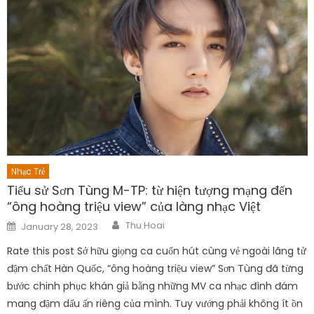
Nhạc Trẻ
Tiểu sử Sơn Tùng M-TP: từ hiện tượng mạng đến
“ông hoàng triệu view” của làng nhạc Việt
Author
Posted
Thu Hoai
January 28, 2023
on
Rate this post Sở hữu giọng ca cuốn hút cùng vẻ ngoài lãng tử
đậm chất Hàn Quốc, “ông hoàng triệu view” Sơn Tùng đã từng
bước chinh phục khán giả bằng những MV ca nhạc đình đám
mang đậm dấu ấn riêng của mình. Tuy vướng phải không ít ồn