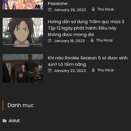
Passione
Author
Posted
Thu Hoai
January 29, 2023
on
Hướng dẫn sử dụng Trăm quỷ mùa 3
Tập 12 Ngày phát hành: Điều này
không được mong đợi
Author
Posted
Thu Hoai
January 18, 2023
on
Khi nào Rookie Season 5 sẽ được sinh
sản? Lô tiềm năng
Author
Posted
Thu Hoai
January 22, 2023
on
Danh mục
ANIME