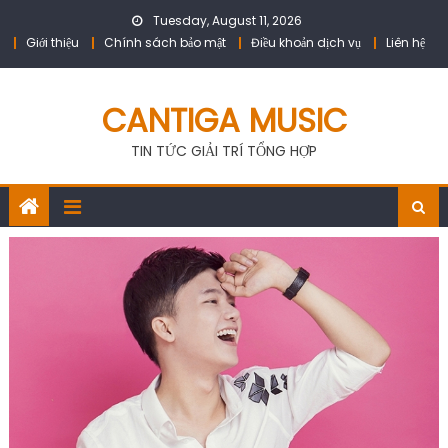
Skip
Tuesday, August 11, 2026
to
Giới thiệu
Chính sách bảo mật
Điều khoản dịch vụ
Liên hệ
content
CANTIGA MUSIC
TIN TỨC GIẢI TRÍ TỔNG HỢP