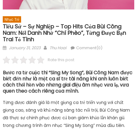
Nhạc Trẻ
Tiểu Sử – Sự Nghiệp – Top Hits Của Bùi Công
Nam: Nổi Danh Nhờ “Chí Phèo”, Từng Được Bạn
Trai Tỏ Tình
Posted
Author
January 31, 2023
Thu Hoai
Comment(0)
on
Rate this post
Bước ra từ cuộc thi “Sing My Song”, Bùi Công Nam được
biết đến như là một ca sĩ trẻ tài năng khi anh luôn biết
cách thổi hồn vào những giai điệu âm nhạc vừa lạ, vừa
quen theo cách riêng của mình.
Từng được đánh giá là một giọng ca trẻ triển vọng với chất
giọng cao, sáng và khả năng sáng tác nổi trội, Bùi Công Nam
đã thực sự chinh phục được cả ban giám khảo lẫn khán giả
trong chương trình âm nhạc “Sing My Song” mùa đầu tiên.