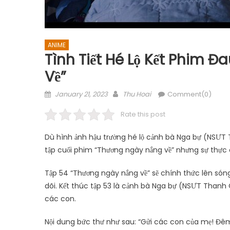
ANIME
Tình Tiết Hé Lộ Kết Phim 
Về”
Posted
Author
January 21, 2023
Thu Hoai
Comment(0)
on
Rate this post
Dù hình ảnh hậu trường hé lộ cảnh bà Nga bự (NSƯT
tập cuối phim “Thương ngày nắng về” nhưng sự thực 
Tập 54 “Thương ngày nắng về” sẽ chính thức lên són
dõi. Kết thúc tập 53 là cảnh bà Nga bự (NSƯT Thanh Q
các con.
Nội dung bức thư như sau: “Gửi các con của mẹ! Đê