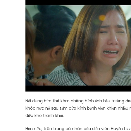
Nội dung bức thứ kèm những hình ảnh hậu trường đư
khóc nức nở sau tấm cửa kính bệnh viện khiến nhiều 
điều khó tránh khỏi.
Hơn nữa, trên trang cá nhân của diễn viên Huyền Lizz