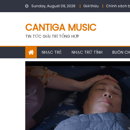
Skip
Sunday, August 09, 2026
Giới thiệu
Chính sách b
to
content
CANTIGA MUSIC
TIN TỨC GIẢI TRÍ TỔNG HỢP
NHẠC TRẺ
NHẠC TRỮ TÌNH
BUÔN C