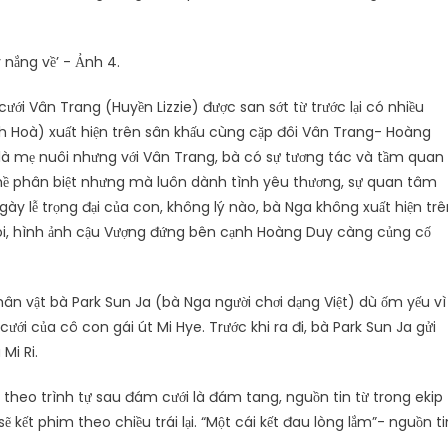
ới Vân Trang (Huyền Lizzie) được san sớt từ trước lại có nhiều
h Hoà) xuất hiện trên sân khấu cùng cặp đôi Vân Trang- Hoàng
a là mẹ nuôi nhưng với Vân Trang, bà có sự tương tác và tầm quan
hề phân biệt nhưng mà luôn dành tình yêu thương, sự quan tâm
gày lễ trọng đại của con, không lý nào, bà Nga không xuất hiện tr
 nói, hình ảnh cậu Vượng đứng bên cạnh Hoàng Duy càng củng cố
ân vật bà Park Sun Ja (bà Nga người chơi dạng Việt) dù ốm yếu vì
i của cô con gái út Mi Hye. Trước khi ra đi, bà Park Sun Ja gửi
Mi Ri.
 theo trình tự sau đám cưới là đám tang, nguồn tin từ trong ekip
ẽ kết phim theo chiều trái lại. “Một cái kết đau lòng lắm”- nguồn ti