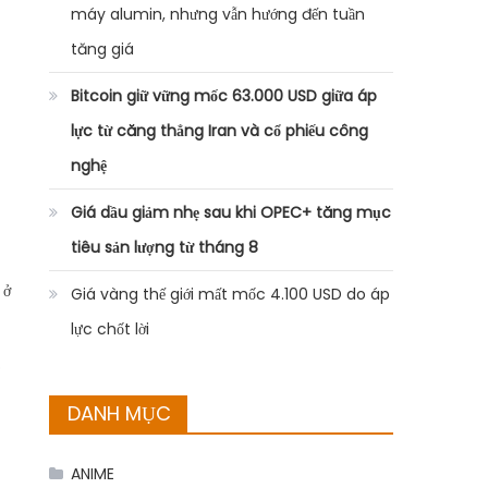
máy alumin, nhưng vẫn hướng đến tuần
tăng giá
Bitcoin giữ vững mốc 63.000 USD giữa áp
lực từ căng thẳng Iran và cổ phiếu công
nghệ
Giá dầu giảm nhẹ sau khi OPEC+ tăng mục
tiêu sản lượng từ tháng 8
 ở
Giá vàng thế giới mất mốc 4.100 USD do áp
lực chốt lời
o
DANH MỤC
ANIME