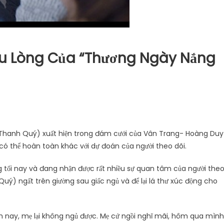
Đau Lòng Của “Thương Ngày Nắng
 Thanh Quý) xuất hiện trong đám cưới của Vân Trang- Hoàng Duy
có thể hoàn toàn khác với dự đoán của người theo dõi.
g tối nay và đang nhận được rất nhiều sự quan tâm của người the
uý) ngất trên giường sau giấc ngủ và để lại lá thư xúc động cho
m nay, mẹ lại không ngủ được. Mẹ cứ ngồi nghĩ mãi, hôm qua mình