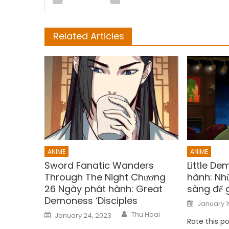
Related Articles
ANIME
ANIME
Sword Fanatic Wanders
Little D
Through The Night Chương
hành: Nh
26 Ngày phát hành: Great
sàng để gi
Demoness ‘Disciples
Posted
January 1
on
Author
Posted
Thu Hoai
January 24, 2023
on
Rate this po