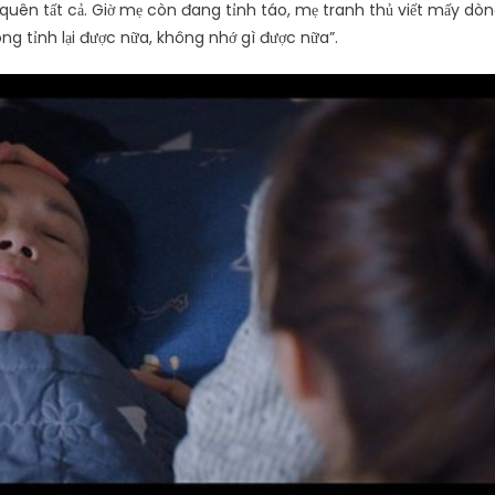
quên tất cả. Giờ mẹ còn đang tỉnh táo, mẹ tranh thủ viết mấy dò
g tỉnh lại được nữa, không nhớ gì được nữa”.