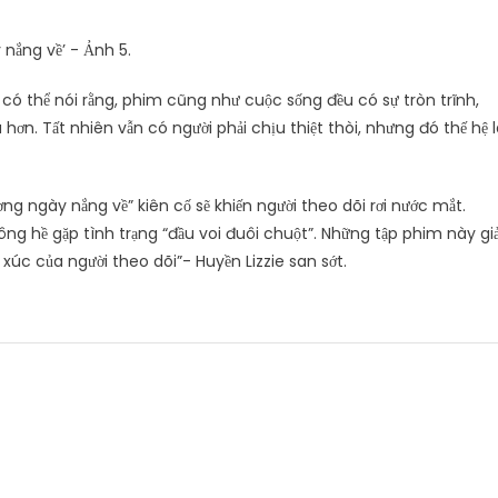
có thể nói rằng, phim cũng như cuộc sống đều có sự tròn trĩnh,
 hơn. Tất nhiên vẫn có người phải chịu thiệt thòi, nhưng đó thế hệ 
ng ngày nắng về” kiên cố sẽ khiến người theo dõi rơi nước mắt.
ng hề gặp tình trạng “đầu voi đuôi chuột”. Những tập phim này giả
xúc của người theo dõi”- Huyền Lizzie san sớt.