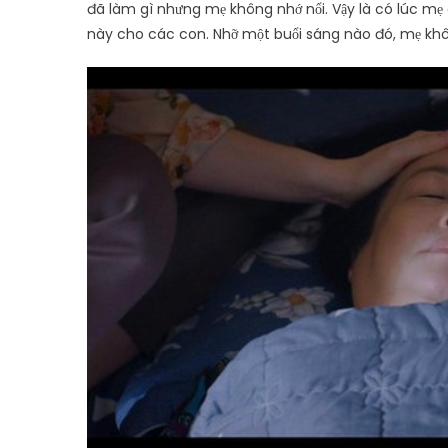
đã làm gì nhưng mẹ không nhớ nổi. Vậy là có lúc mẹ 
này cho các con. Nhỡ một buổi sáng nào đó, mẹ khôn