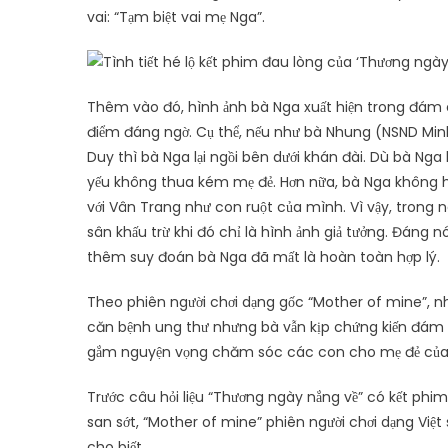
vai: “Tạm biệt vai mẹ Nga”.
Thêm vào đó, hình ảnh bà Nga xuất hiện trong đám cư
điểm đáng ngờ. Cụ thể, nếu như bà Nhung (NSND Min
Duy thì bà Nga lại ngồi bên dưới khán đài. Dù bà Ng
yếu không thua kém mẹ đẻ. Hơn nữa, bà Nga không 
với Vân Trang như con ruột của mình. Vì vậy, trong n
sân khấu trừ khi đó chỉ là hình ảnh giả tưởng. Đáng
thêm suy đoán bà Nga đã mất là hoàn toàn hợp lý.
Theo phiên người chơi dạng gốc “Mother of mine”, nh
căn bệnh ung thư nhưng bà vẫn kịp chứng kiến đám cướ
gắm nguyện vọng chăm sóc các con cho mẹ đẻ của 
Trước câu hỏi liệu “Thương ngày nắng về” có kết phim
san sớt, “Mother of mine” phiên người chơi dạng Việt s
cho biết.