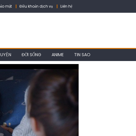
ảo mật
Điều khoản dịch vụ
Liên hệ
HUYỆN
ĐỜI SỐNG
ANIME
TIN SAO