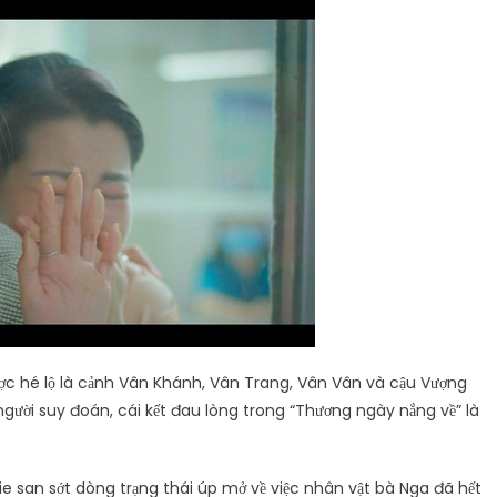
ợc hé lộ là cảnh Vân Khánh, Vân Trang, Vân Vân và cậu Vượng
người suy đoán, cái kết đau lòng trong “Thương ngày nắng về” là
ie san sớt dòng trạng thái úp mở về việc nhân vật bà Nga đã hết