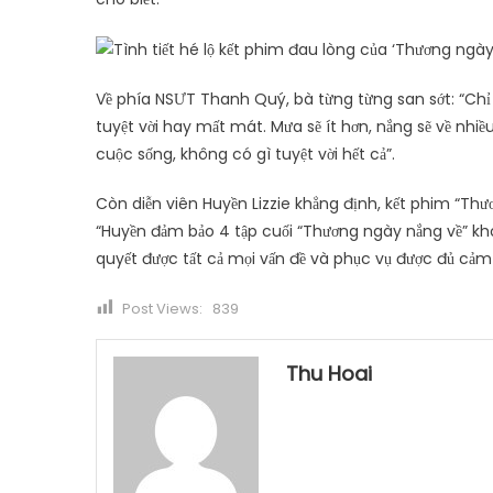
Về phía NSƯT Thanh Quý, bà từng từng san sớt: “Chỉ 
tuyệt vời hay mất mát. Mưa sẽ ít hơn, nắng sẽ về nhiều
cuộc sống, không có gì tuyệt vời hết cả”.
Còn diễn viên Huyền Lizzie khẳng định, kết phim “Thươ
“Huyền đảm bảo 4 tập cuối “Thương ngày nắng về” khô
quyết được tất cả mọi vấn đề và phục vụ được đủ cảm 
Post Views:
839
Thu Hoai