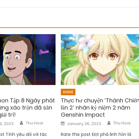
ANIME
emon Tập 8 Ngày phát
Thực hư chuyện ‘Thánh Chiế
ững xáo trộn đã sẵn
lần 2’ nhân kỷ niệm 2 năm
ải trí!
Genshin Impact
Author
Author
Posted
Thu Hoai
Thu Hoai
9, 2023
January 26, 2023
on
st Tình yêu đối với tác
Rate this post Đột phá linh hồn là