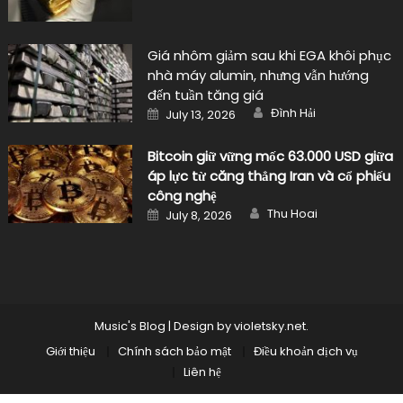
Giá nhôm giảm sau khi EGA khôi phục
nhà máy alumin, nhưng vẫn hướng
đến tuần tăng giá
Author
Posted
Đình Hải
July 13, 2026
on
Bitcoin giữ vững mốc 63.000 USD giữa
áp lực từ căng thẳng Iran và cổ phiếu
công nghệ
Author
Posted
Thu Hoai
July 8, 2026
on
Music's Blog
|
Design by
violetsky.net
.
Giới thiệu
Chính sách bảo mật
Điều khoản dịch vụ
Liên hệ