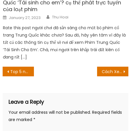
Quốc ‘Tái sinh cho em’? cụ thể phát trực tuyến
của loạt phim
Author
Posted
Thu Hoai
January 27, 2023
on
Rate this post người chơi đã sẵn sàng cho một bộ phim cổ
trang Trung Quốc khác chưa? Sau đó, hãy yên tâm vì đây là
tất cả các thông tin cụ thể về nơi để xem Phim Trung Quốc
‘Tái Sinh Cho Em’. Chà, mọi người trên khắp trái đất kiên cố
đang rất […]
Post
Top 5 nam thần ‘hết nước chấm’ trong thế giới Anime
Cách Xem Không Được? Hướng dẫn phát trực tuyến phim 2022
navigation
Leave a Reply
Your email address will not be published.
Required fields
are marked
*