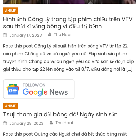
ANIME
Hình ảnh Công Lý trong tập phim chiếu trên VTV
sau thời kì vắng bóng vì điều trị bệnh
Author
Posted
Thu Hoai
January 17, 2023
on
Rate this post Công Lý sẽ xuất hiện trên sóng VTV từ tập 22
của phim Chồng cũ vợ cũ người yêu cũ. Ekip sinh sản phim
truyền hình Chồng cũ vợ cũ người yêu cũ vừa san sẻ đoạn clip
giới thiệu cho tập 22 lên sóng vào tối 8/7. Điều đáng nói là […]
ANIME
Tsuji tham gia đội bóng đá! Ngày sinh sản
Author
Posted
Thu Hoai
January 28, 2023
on
Rate this post Quảng cáo Người chơi đã kết thúc bằng một