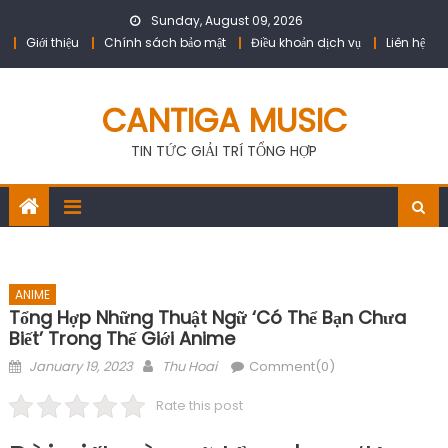
Skip
Sunday, August 09, 2026
to
Giới thiệu
Chính sách bảo mật
Điều khoản dịch vụ
Liên hệ
content
CANTIGA MUSIC
TIN TỨC GIẢI TRÍ TỔNG HỢP
ANIME
Tổng Hợp Những Thuật Ngữ ‘có Thể Bạn Chưa
Biết’ Trong Thế Giới Anime
Posted
Author
January 19, 2023
Thu Hoai
Comment(0)
on
Rate this post