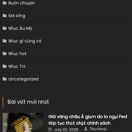
Buôn chuyện
Đời sống
Nhạc Âu Mỹ
Nhạc gì cũng có
Nhạc hot
Nhạc Trẻ
Uncategorized
Bài viết mới nhất
Giá vàng châu Á giảm do lo ngại Fed
tiếp tục thắt chặt chính sách
Author
Posted
Thu Hoai
July 20, 2026
on