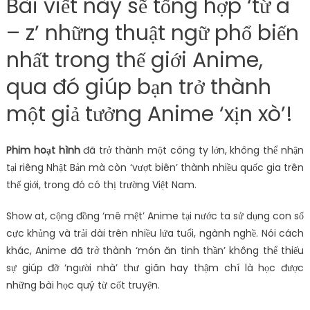
Bài viết này sẽ tổng hợp ‘từ a
– z’ những thuật ngữ phổ biến
nhất trong thế giới Anime,
qua đó giúp bạn trở thành
một giả tưởng Anime ‘xịn xò’!
Phim hoạt hình
đã trở thành một công ty lớn, không thể nhận
tại riêng Nhật Bản mà còn ‘vượt biên’ thành nhiều quốc gia trên
thế giới, trong đó có thị trường Việt Nam.
Show at, cộng đồng ‘mê mệt’ Anime tại nước ta sử dụng con số
cực khủng và trải dài trên nhiều lứa tuổi, ngành nghề. Nói cách
khác, Anime đã trở thành ‘món ăn tinh thần’ không thể thiếu
sự giúp đỡ ‘người nhà’ thư giãn hay thậm chí là học được
những bài học quý từ cốt truyện.