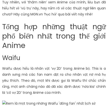
Tuy nhiên, với ‘thâm niên’ xem Anime của mình, liệu bạn đã
hiểu hết về ‘vũ trụ’ này, hay nắm rõ về các thuật ngữ liên quan
chưa? Hãy cùng MGN.vn ‘học hỏi’ qua bài viết này nhé!
Tổng hợp những thuật ngữ
phổ biến nhất trong thế giới
Anime
Waifu
Waifu được hiểu là nhân vật ‘vợ 2D’ trong Anime bộ. This is a
danh xưng mà các fan nam đặt ra cho nhân vật nữ mà họ
yêu thích. Theo đó, một khi được gọi là Waifu thì chắc chắn
rằng, một anh chàng nào đó đã xác định được ‘nửa kia’ chính
là ‘cô vợ 2D’ trong Anime của mình.