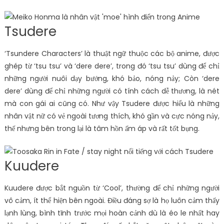
Tsudere
‘Tsundere Characters’ là thuật ngữ thuộc các bộ anime, được
ghép từ ‘tsu tsu’ và ‘dere dere’, trong đó ‘tsu tsu’ dùng để chỉ
những người nuôi dạy bướng, khó bảo, nóng nảy; Còn ‘dere
dere’ dùng để chỉ những người có tính cách dễ thương, là nét
mà con gái ai cũng có. Như vậy Tsudere được hiểu là những
nhân vật nữ có vẻ ngoài tương thích, khó gần và cực nóng nảy,
thế nhưng bên trong lại là tâm hồn ấm áp và rất tốt bụng.
Kuudere
Kuudere được bắt nguồn từ ‘Cool’, thường để chỉ những người
vô cảm, ít thể hiện bên ngoài. Điều đáng sợ là họ luôn cảm thấy
lạnh lùng, bình tĩnh trước mọi hoàn cảnh dù là éo le nhất hay