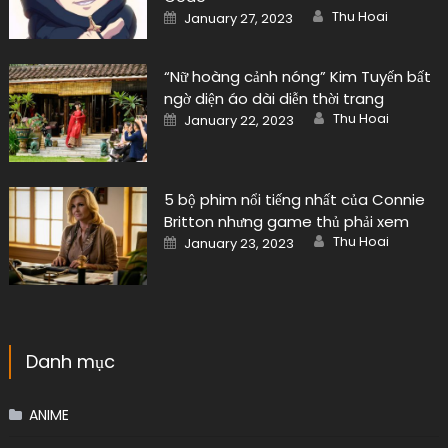
Author
Posted
Thu Hoai
January 27, 2023
on
“Nữ hoàng cảnh nóng” Kim Tuyến bất
ngờ diện áo dài diễn thời trang
Author
Posted
Thu Hoai
January 22, 2023
on
5 bộ phim nổi tiếng nhất của Connie
Britton nhưng game thủ phải xem
Author
Posted
Thu Hoai
January 23, 2023
on
Danh mục
ANIME