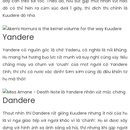
dây cân treo sợi tóc. Theo đó, nếu bắt gặp một nhân vật nào
đó có thể hiện ra cảm xúc dưới 1 giây, thì đích thị chính là
Kuudere đó nha.
Yandere
Yandere có nguồn gốc là chữ Yaderu, có nghĩa là nổi khùng.
Họ mang hơi hướng bạo lực rất mạnh và suy nghĩ cũng vậy. Nếu
chẳng may va chạm với ‘crush’ của một người có Yandere
tính, thì chỉ có nước xác định! Sớm sớm cũng đủ điều khiển từ
họ mà thôi!
Dandere
Thoạt nhìn thì Dandere rất giống Kuudere nhưng ít nói của họ
là vì ngại giao tiếp với người khác vì là ‘chảnh’. Họ sẽ được xây
dựng với hình ảnh xa ánh sáng xã hội, thế nhưng khi gặp người