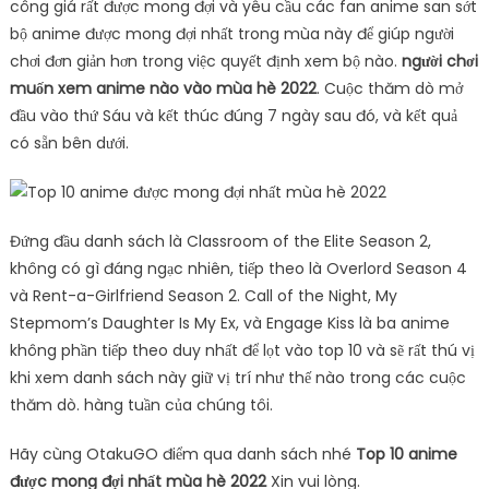
công giá rất được mong đợi và yêu cầu các fan anime san sớt
bộ anime được mong đợi nhất trong mùa này để giúp người
chơi đơn giản hơn trong việc quyết định xem bộ nào.
người chơi
muốn xem anime nào vào mùa hè 2022
. Cuộc thăm dò mở
đầu vào thứ Sáu và kết thúc đúng 7 ngày sau đó, và kết quả
có sẵn bên dưới.
Đứng đầu danh sách là Classroom of the Elite Season 2,
không có gì đáng ngạc nhiên, tiếp theo là Overlord Season 4
và Rent-a-Girlfriend Season 2. Call of the Night, My
Stepmom’s Daughter Is My Ex, và Engage Kiss là ba anime
không phần tiếp theo duy nhất để lọt vào top 10 và sẽ rất thú vị
khi xem danh sách này giữ vị trí như thế nào trong các cuộc
thăm dò. hàng tuần của chúng tôi.
Hãy cùng OtakuGO điểm qua danh sách nhé
Top 10 anime
được mong đợi nhất mùa hè 2022
Xin vui lòng.