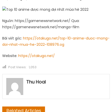
Nguồn: https://gamenewsnetwork.net/ Qua:
https://gamenewsnetwork.net/manga-film
Bài viết gốc:
https://otakugo.net/top-10-anime-duoc-mong-
doi-nhat-mua-he-2022-108976.og
Website:
https://otakugo.net/
Post Views:
1,053
Thu Hoai
Related Articles