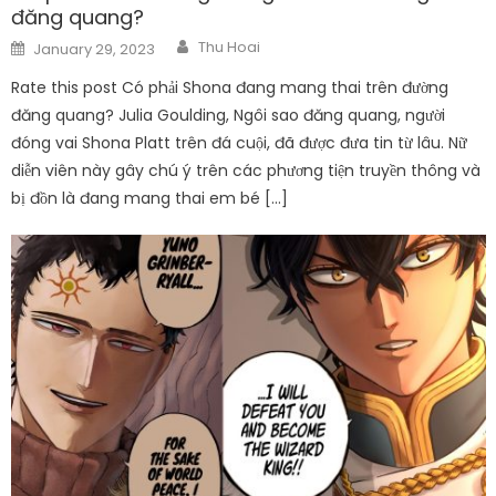
đăng quang?
Author
Posted
Thu Hoai
January 29, 2023
on
Rate this post Có phải Shona đang mang thai trên đường
đăng quang? Julia Goulding, Ngôi sao đăng quang, người
đóng vai Shona Platt trên đá cuội, đã được đưa tin từ lâu. Nữ
diễn viên này gây chú ý trên các phương tiện truyền thông và
bị đồn là đang mang thai em bé […]