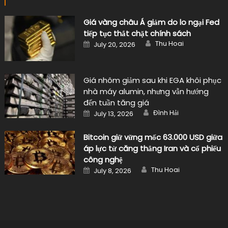
Giá vàng châu Á giảm do lo ngại Fed
tiếp tục thắt chặt chính sách
Author
Posted
Thu Hoai
July 20, 2026
on
Giá nhôm giảm sau khi EGA khôi phục
nhà máy alumin, nhưng vẫn hướng
đến tuần tăng giá
Author
Posted
Đình Hải
July 13, 2026
on
Bitcoin giữ vững mốc 63.000 USD giữa
áp lực từ căng thẳng Iran và cổ phiếu
công nghệ
Author
Posted
Thu Hoai
July 8, 2026
on