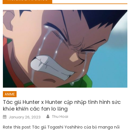
ANIME
Tác giả Hunter x Hunter cập nhập tình hình sức
khỏe khiến các fan lo lắng
Author
Posted
Thu Hoai
January 26, 2023
on
Rate this post Tác giả Togashi Yoshihiro của bộ manga nổi