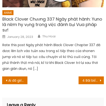
ANIME
Black Clover Chương 337 Ngày phát hành: Yuno
là niềm hy vọng trong việc đánh bại Vua pháp
sư!
Author
Posted
Thu Hoai
January 28, 2023
on
Rate this post Ngày phát hành Black Clover Chapter 337 đã
được lên lịch vào tuần sau trong số tiếp theo của shonen
jump và nó sẽ tiếp tục câu chuyện về kẻ thù cuối cùng. Tôi
phải thành thật mà nói, kể từ khi Black Clover trở lại sau thời
gian gián đoạn, nó […]
Post
Ai đã giết thịt Pearl trong SpongeBob? Điểm tình tiết được nói nhiều
4 Bãi biển đẹp tựa thiên đường “Maldives” của Việt Nam mà không phải ai cũng biết
navigation
Leave a Reply