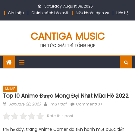
Skip
Saturday, August 08, 2026
to
Giới thiệu
Chính sách bảo mật
Điều khoản dịch vụ
Liên hệ
content
CANTIGA MUSIC
TIN TỨC GIẢI TRÍ TỔNG HỢP
ANIME
Top 10 Anime Được Mong Đợi Nhất Mùa Hè 2022
Posted
Author
January 28, 2023
Thu Hoai
Comment(0)
on
Rate this post
thế hệ đây, trang Anime Corner đã tiến hành một cuộc tiến