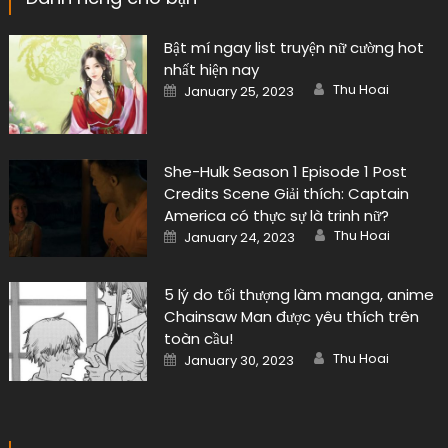
Bật mí ngay list truyện nữ cường hot
nhất hiện nay
Author
Posted
Thu Hoai
January 25, 2023
on
She-Hulk Season 1 Episode 1 Post
Credits Scene Giải thích: Captain
America có thực sự là trinh nữ?
Author
Posted
Thu Hoai
January 24, 2023
on
5 lý do tối thượng làm manga, anime
Chainsaw Man được yêu thích trên
toàn cầu!
Author
Posted
Thu Hoai
January 30, 2023
on