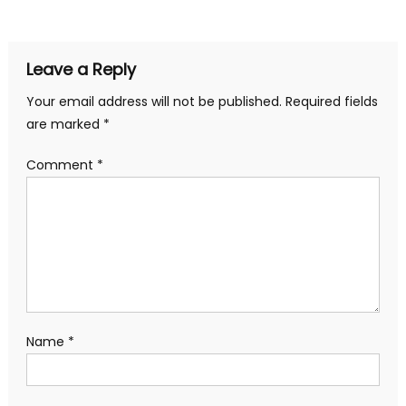
navigation
Leave a Reply
Your email address will not be published.
Required fields
are marked
*
Comment
*
Name
*