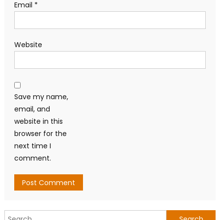
Email
*
Website
Save my name,
email, and
website in this
browser for the
next time I
comment.
Search