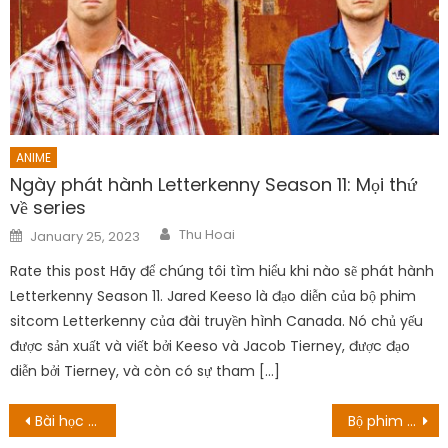
ANIME
Ngày phát hành Letterkenny Season 11: Mọi thứ
về series
Author
Posted
Thu Hoai
January 25, 2023
on
Rate this post Hãy để chúng tôi tìm hiểu khi nào sẽ phát hành
Letterkenny Season 11. Jared Keeso là đạo diễn của bộ phim
sitcom Letterkenny của đài truyền hình Canada. Nó chủ yếu
được sản xuất và viết bởi Keeso và Jacob Tierney, được đạo
diễn bởi Tierney, và còn có sự tham […]
Post
Bài học thế hệ của Earl! Ngày tạo ra
Bộ phim ăn khách “Nữ luật sư kỳ lạ Woo Young Woo” sẽ có phần 2