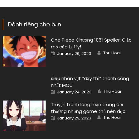
Dành riêng cho bạn
One Piece Chương 1061 Spoiler: Giấc
mơ của Luffy!
Author
Posted
Thu Hoai
January 26, 2023
on
siêu nhân vật “dậy thì” thành công
nhất MCU
Author
Posted
Thu Hoai
January 24, 2023
on
Truyện tranh lãng mạn trong đời
thường nhưng game thủ nên đọc
Author
Posted
Thu Hoai
January 29, 2023
on