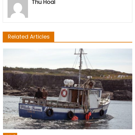
Thu Hoai
Related Articles