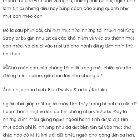
thành trò chơi-trò chơi vô nghĩa, nhưng như tôi nói, người chơi
làm tất cả những điều này bằng cách cào xung quanh như
một con mèo con.
Đó là sau phần dài, chỉ hơn một nửa, nhưng tôi muốn nói rằng
Stray từ bỏ gần như tất cả các khái niệm về việc trở thành một
con mèo, và chỉ đi vào mọi trò chơi hành động tầm nhìn thứ
ba khác.
Ảnh chụp màn hình: BlueTwelve Studio / Kotaku
người chơi giúp một người máy tìm thấy trang bị anh ta cần để
hoàn thành một vũ khí có thể chống chọi với Zurks. Đây là
những đốm màu giống người ngoài hành tinh được đặt tên
một cách phi lý, nhường như đã đột biến tồn tại vào một thời
khắc nào đó kể từ khi trái đất chết. người chơi càng tiến xa hơn,