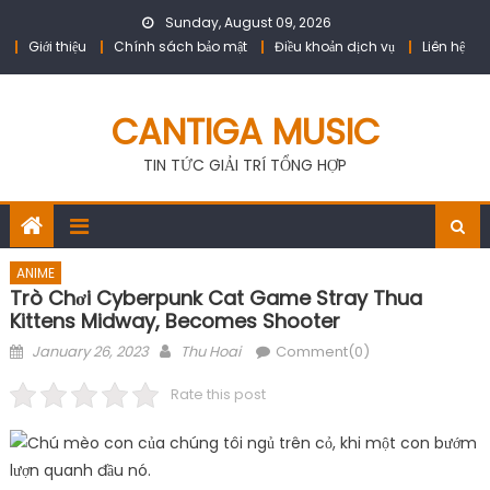
Skip
Sunday, August 09, 2026
to
Giới thiệu
Chính sách bảo mật
Điều khoản dịch vụ
Liên hệ
content
CANTIGA MUSIC
TIN TỨC GIẢI TRÍ TỔNG HỢP
ANIME
Trò Chơi Cyberpunk Cat Game Stray Thua
Kittens Midway, Becomes Shooter
Posted
Author
January 26, 2023
Thu Hoai
Comment(0)
on
Rate this post