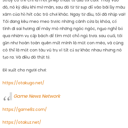
Stray có thể chỉ là một phép thuật từ đầu tới cuối. Thay vào
đó, nó kỳ diệu khi mở màn, sau đó từ từ sụp đổ vào bãi lầy màu
xám của hồ hết các trò chơi khác. Ngay từ đầu, tôi đã nhập vai!
Tôi đang kêu meo meo trước những cánh cửa bị khóa, cố
tình đi sai hướng để mày mò những ngóc ngóc, ngạo nghễ bỏ
qua nhiệm vụ cấp bách để tìm một chỗ ngủ trưa. sau cuối, tôi
gần như hoàn toàn quên mất mình là một con mèo, và cũng
có thể là một con tàu vũ trụ vì tất cả sự khác nhau nhưng nó
tạo ra. Và điều đó thật tệ.
Đề xuất cho người chơi:
https://otakugo.net/
Game News Network
https://game8z.com/
https://otakuz.net/