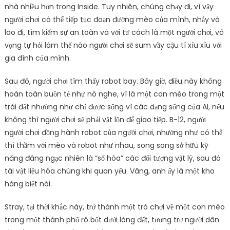
nhà nhiều hơn trong Inside. Tuy nhiên, chúng chạy đi, vì vậy
người chơi có thể tiếp tục đoạn đường mèo của mình, nhảy và
lao đi, tìm kiếm sự an toàn và với tư cách là một người chơi, vô
vọng tự hỏi làm thế nào người chơi sẽ sum vầy cậu tí xíu xíu với
gia đình của mình.
Sau đó, người chơi tìm thấy robot bay. Bây giờ, điều này không
hoàn toàn buồn tẻ như nó nghe, vì là một con mèo trong một
trái đất nhường như chỉ được sống vì các dạng sống của AI, nếu
không thì người chơi sẽ phải vật lộn để giao tiếp. B-12, người
người chơi đồng hành robot của người chơi, nhường như có thể
thì thầm với mèo và robot như nhau, song song sở hữu kỹ
năng đáng ngạc nhiên là “số hóa” các đối tượng vật lý, sau đó
tái vật liệu hóa chúng khi quan yếu. Vâng, anh ấy là một kho
hàng biết nói.
Stray, tại thời khắc này, trở thành một trò chơi về một con mèo
trong một thành phố rô bốt dưới lòng đất, tương trợ người dân