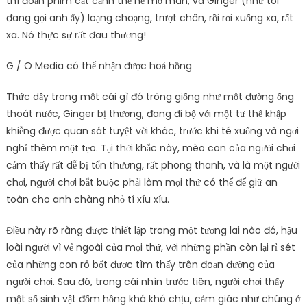
thì đoạn phim cắt cảnh thế hệ mở màn, và Ginger (như tôi
đang gọi anh ấy) loạng choạng, trượt chân, rồi rơi xuống xa, rất
xa. Nó thực sự rất đau thương!
G / O Media có thể nhận được hoả hồng
Thức dậy trong một cái gì đó trông giống như một đường ống
thoát nước, Ginger bị thương, đang đi bộ với một tư thế khập
khiễng được quan sát tuyệt vời khác, trước khi té xuống và ngơi
nghỉ thêm một tẹo. Tại thời khắc này, mèo con của người chơi
cảm thấy rất dễ bị tổn thương, rất phong thanh, và là một người
chơi, người chơi bắt buộc phải làm mọi thứ có thể để giữ an
toàn cho anh chàng nhỏ tí xíu xíu.
Điều này rõ ràng được thiết lập trong một tương lai nào đó, hậu
loài người vì vẻ ngoài của mọi thứ, với những phần còn lại rỉ sét
của những con rô bốt được tìm thấy trên đoạn đường của
người chơi. Sau đó, trong cái nhìn trước tiên, người chơi thấy
một số sinh vật đốm hồng khá khó chịu, cảm giác như chúng ở