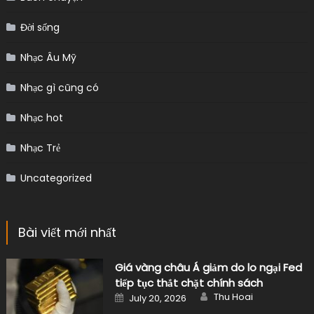
Đời sống
Nhạc Âu Mỹ
Nhạc gì cũng có
Nhạc hot
Nhạc Trẻ
Uncategorized
Bài viết mới nhất
Giá vàng châu Á giảm do lo ngại Fed
tiếp tục thắt chặt chính sách
Author
Posted
Thu Hoai
July 20, 2026
on