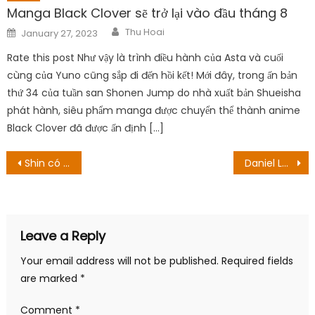
Manga Black Clover sẽ trở lại vào đầu tháng 8
Author
Posted
Thu Hoai
January 27, 2023
on
Rate this post Như vậy là trình điều hành của Asta và cuối
cùng của Yuno cũng sắp đi đến hồi kết! Mới đây, trong ấn bản
thứ 34 của tuần san Shonen Jump do nhà xuất bản Shueisha
phát hành, siêu phẩm manga được chuyển thể thành anime
Black Clover đã được ấn định […]
Post
Shin có thể đánh bại các cuộc nổi loạn? Ngày phát hành và hơn thế nữa!
Daniel Lee là ai? Nhà thiết kế đã tiếp quản Burberry
navigation
Leave a Reply
Your email address will not be published.
Required fields
are marked
*
Comment
*