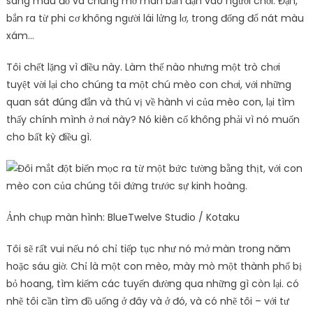
sang màu đỏ và chúng mở màn bắn đạn vào người chơi. Đạn,
bắn ra từ phi cơ không người lái lửng lơ, trong đống đổ nát màu
xám…
Tôi chết lặng vì điều này. Làm thế nào nhưng một trò chơi
tuyệt vời lại cho chúng ta một chú mèo con chơi, với những
quan sát đúng đắn và thú vị về hành vi của mèo con, lại tìm
thấy chính mình ở nơi này? Nó kiên cố không phải vì nó muốn
cho bất kỳ điều gì.
Ảnh chụp màn hình: BlueTwelve Studio / Kotaku
Tôi sẽ rất vui nếu nó chỉ tiếp tục như nó mở màn trong năm
hoặc sáu giờ. Chỉ là một con mèo, mày mò một thành phố bị
bỏ hoang, tìm kiếm các tuyến đường qua những gì còn lại. có
nhẽ tôi cần tìm đồ uống ở đây và ở đó, và có nhẽ tôi – với tư