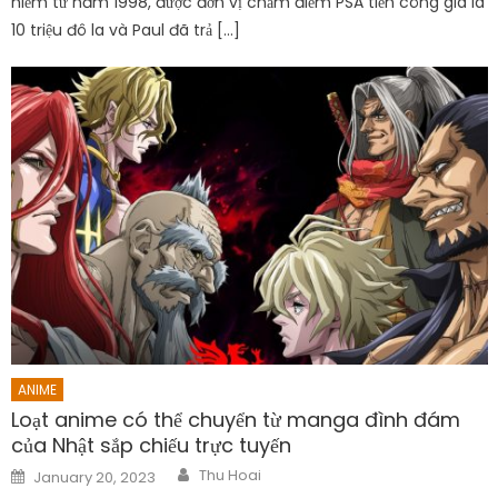
hiếm từ năm 1998, được đơn vị chấm điểm PSA tiến công giá là
10 triệu đô la và Paul đã trả […]
ANIME
Loạt anime có thể chuyển từ manga đình đám
của Nhật sắp chiếu trực tuyến
Author
Posted
Thu Hoai
January 20, 2023
on