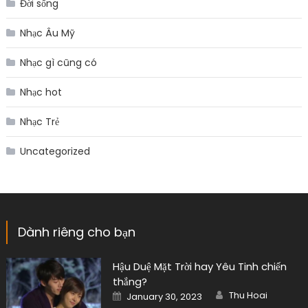
Đời sống
Nhạc Âu Mỹ
Nhạc gì cũng có
Nhạc hot
Nhạc Trẻ
Uncategorized
Dành riêng cho bạn
Hậu Duệ Mặt Trời hay Yêu Tinh chiến
thắng?
Author
Posted
Thu Hoai
January 30, 2023
on