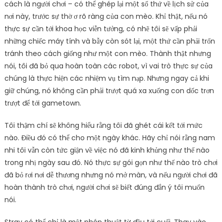
cách là người chơi – có thể ghép lại một số thứ về lịch sử của
nơi này, trước sự thờ ơ rõ ràng của con mèo. Khỉ thật, nếu nó
thực sự cần tới khoa học viễn tưởng, có nhẽ tôi sẽ vấp phải
những chiếc máy tính và bẫy còn sót lại, một thứ cần phải trốn
tránh theo cách giống như một con mèo. Thành thật nhưng
nói, tôi đã bỏ qua hoàn toàn các robot, vì vai trò thực sự của
chúng là thực hiện các nhiệm vụ tìm nạp. Nhưng ngay cả khi
giữ chúng, nó không cần phải trượt quá xa xuống con dốc trơn
trượt để tới gametown.
Tôi thậm chí sẽ không hiểu rằng tôi đã ghét cái kết tới mức
nào. Điều đó có thể cho một ngày khác. Hãy chỉ nói rằng nam
nhi tôi vẫn còn tức giận về việc nó đã kinh khủng như thế nào
trong nhị ngày sau đó. Nó thực sự gói gọn như thế nào trò chơi
đã bỏ rơi nơi dễ thương nhưng nó mở màn, và nếu người chơi đã
hoàn thành trò chơi, người chơi sẽ biết đúng đắn ý tôi muốn
nói.