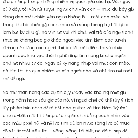
địa phương trong những nhiệm vụ quan yếu của họ. Và, ngay
cả ở đây, tôi vẫn rất tuyệt. người chơi vẫn còn — mặc dù bây giờ
đang đeo một chiếc yên ngựa khổng lồ — một con mèo, và
trong khi tôi chưa gặp con mèo sẵn sàng tương trợ bất kỳ ai
làm bất kỳ điều gì, nó vẫn rất vui khi chơi. Vai trò của người chơi
thực sự không bao giờ khác ngoài việc tìm kiếm các tuyến
đường nền tảng của người thứ ba tới một điểm tới và nhảy
quanh các khu vực thành phố rộng lớn mang lại cho người
chơi rất nhiều tự do. Ngay cả kỹ năng nhập vai một con mèo,
có tức thị: bỏ qua nhiệm vụ của người chơi và chỉ tìm nơi mát
mẻ để ngủ.
Nó mở màn nâng cao độ tin cậy ở đây vào khoảng một giờ
trong năm hoặc sáu giờ của nó, vì người chơi có thể tùy ý tích
lũy phiên bản nhạc để rô bốt chơi guitar và tìm kiếm “ký ức”
cho rô-bốt mất trí tưởng của người chơi bằng cách nhìn vào
các mẫu pixel nổi và nỗ lực tìm đủ lon nước tăng lực để mua
đồ vật từ một siêu thị … Vâng, vâng, tôi biết, nó đã bị sụp đổ