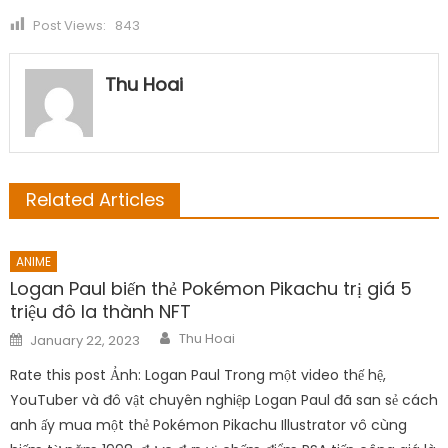
Post Views:
843
Thu Hoai
Related Articles
ANIME
Logan Paul biến thẻ Pokémon Pikachu trị giá 5
triệu đô la thành NFT
Author
Posted
Thu Hoai
January 22, 2023
on
Rate this post Ảnh: Logan Paul Trong một video thế hệ,
YouTuber và đô vật chuyên nghiệp Logan Paul đã san sẻ cách
anh ấy mua một thẻ Pokémon Pikachu Illustrator vô cùng