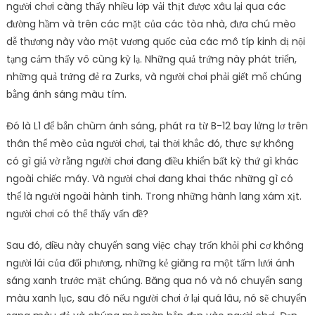
người chơi càng thấy nhiều lớp vải thịt được xâu lại qua các
đường hầm và trên các mặt của các tòa nhà, đưa chú mèo
dễ thương này vào một vương quốc của các mô típ kinh dị nội
tạng cảm thấy vô cùng kỳ lạ. Những quả trứng này phát triển,
những quả trứng đẻ ra Zurks, và người chơi phải giết mổ chúng
bằng ánh sáng màu tím.
Đó là L1 để bắn chùm ánh sáng, phát ra từ B-12 bay lửng lơ trên
thân thể mèo của người chơi, tại thời khắc đó, thực sự không
có gì giả vờ rằng người chơi đang điều khiển bất kỳ thứ gì khác
ngoài chiếc máy. Và người chơi đang khai thác những gì có
thể là người ngoài hành tinh. Trong những hành lang xám xịt.
người chơi có thể thấy vấn đề?
Sau đó, điều này chuyển sang việc chạy trốn khỏi phi cơ không
người lái của đối phương, những kẻ giăng ra một tấm lưới ánh
sáng xanh trước mặt chúng. Băng qua nó và nó chuyển sang
màu xanh lục, sau đó nếu người chơi ở lại quá lâu, nó sẽ chuyển