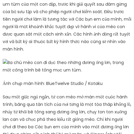
um tùm của một con đập, trước khi giải quyết sau đám gừng
của bộ sưu tập và cho phép người chơi kiểm soát. Điều trước
tiên người chơi làm là tương tác với Các bạn em của mình, mỗi
người là một khoảnh khắc tuyệt đẹp về hành vi của mèo con
được quan sát một cách xinh xắn. Các hình ảnh động rất tuyệt
vời và bất kỳ ai thuộc bất kỳ hình thức nào cũng sẽ nhìn vào
màn hình.
Ảnh chụp màn hình: BlueTwelve Studio / Kotaku
Sau một giấc ngủ ngắn, tứ con mèo mở màn một cuộc hành
trình, băng qua tàn tích của nơi từng là một tòa tháp khổng lồ,
nhảy từ khối bê tông sang đường ống lớn, chạy ton ton xuống
lan can và chọc phá theo kiểu rất giống mèo. Chỉ khi người
chơi đi theo ba Các bạn em của mình vào một đường ống lớn