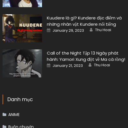
Kuudere là gì? Kundere đặc điểm và
những nhân vật Kundere nổi tiếng
Author
Posted
Thu Hoai
January 29, 2023
on
Call of the Night Tập 13 Ngày phát
hành: Yamori Xung đột về Ma cà rồng!
Author
Posted
Thu Hoai
January 21, 2023
on
Danh mục
ANIME
Buôn chuyện