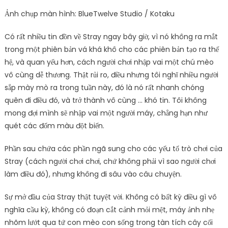
Ảnh chụp màn hình: BlueTwelve Studio / Kotaku
Có rất nhiều tin đồn về Stray ngay bây giờ, vì nó không ra mắt
trong một phiên bản vá khá khô cho các phiên bản tạo ra thế
hệ, và quan yếu hơn, cách người chơi nhập vai một chú mèo
vô cùng dễ thương. Thật rủi ro, điều nhưng tôi nghĩ nhiều người
sắp mày mò ra trong tuần này, đó là nó rất nhanh chóng
quên đi điều đó, và trở thành vô cùng … khó tin. Tôi không
mong đợi mình sẽ nhập vai một người máy, chẳng hạn như
quét các đốm màu đột biến.
Phần sau chứa các phần ngã sung cho các yếu tố trò chơi của
Stray (cách người chơi chơi, chứ không phải vì sao người chơi
làm điều đó), nhưng không đi sâu vào câu chuyện.
Sự mở đầu của Stray thật tuyệt vời. Không có bất kỳ điều gì vô
nghĩa cầu kỳ, không có đoạn cắt cảnh mỏi mệt, máy ảnh nhẹ
nhõm lướt qua tứ con mèo con sống trong tàn tích cây cối