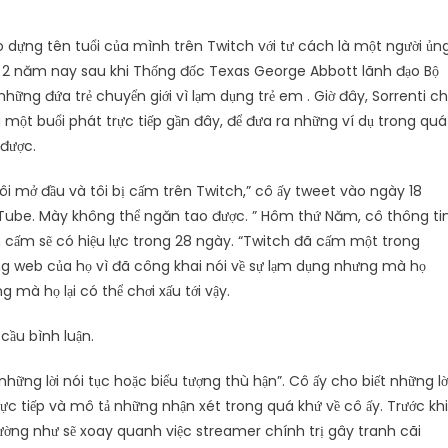
ạo dựng tên tuổi của mình trên Twitch với tư cách là một người ủn
g 2 năm nay sau khi Thống đốc Texas George Abbott lãnh đạo Bộ
những đứa trẻ chuyển giới vì lạm dụng trẻ em . Giờ đây, Sorrenti c
g một buổi phát trực tiếp gần đây, để đưa ra những ví dụ trong quá
được.
tôi mở đầu và tôi bị cấm trên Twitch,” cô ấy tweet vào ngày 18
ouTube. Mày không thể ngăn tao được. ” Hôm thứ Năm, cô thông ti
h cấm sẽ có hiệu lực trong 28 ngày. “Twitch đã cấm một trong
ang web của họ vì đã công khai nói về sự lạm dụng nhưng mà họ
 mà họ lại có thể chơi xấu tới vậy.
 cầu bình luận.
i những lời nói tục hoặc biểu tượng thù hận”. Cô ấy cho biết những lờ
trực tiếp và mô tả những nhận xét trong quá khứ về cô ấy. Trước khi
ường như sẽ xoay quanh việc streamer chính trị gây tranh cãi