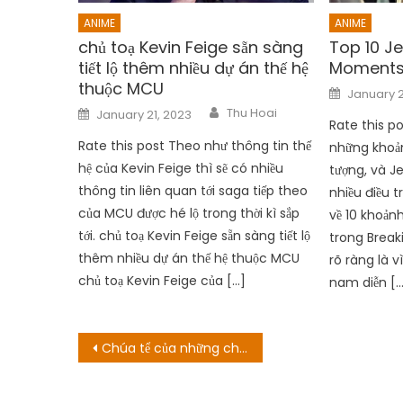
ANIME
ANIME
chủ toạ Kevin Feige sẵn sàng
Top 10 J
tiết lộ thêm nhiều dự án thế hệ
Moments 
thuộc MCU
Posted
January 
on
Author
Posted
Thu Hoai
January 21, 2023
on
Rate this p
Rate this post Theo như thông tin thế
những khoả
hệ của Kevin Feige thì sẽ có nhiều
tượng, và J
thông tin liên quan tới saga tiếp theo
nhiều điều t
của MCU được hé lộ trong thời kì sắp
về 10 khoản
tới. chủ toạ Kevin Feige sẵn sàng tiết lộ
trong Break
thêm nhiều dự án thế hệ thuộc MCU
rõ ràng là v
chủ toạ Kevin Feige của […]
nam diễn […
Post
Chúa tể của những chiếc nhẫn: Địa điểm quay phim của cả ba bộ phim
navigation