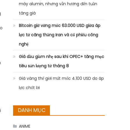
máy alumin, nhưng vẫn hướng đến tuần
tăng giá
g
Bitcoin giữ vững mốc 63.000 USD giữa áp
ho
lực từ căng thẳng Iran và cổ phiếu công
nghệ
Giá dầu giảm nhẹ sau khi OPEC+ tăng mục
n
tiêu sản lượng từ tháng 8
Giá vàng thế giới mất mốc 4.100 USD do áp
lực chốt lời
DANH MỤC
i
ANIME