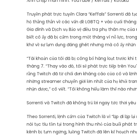
Ảnh chụp màn hình: YouTube / Keffals / Kotaku
Truyền phát trực tuyến Clara “Keffals” Sorrenti đã t
hộ thẳng thắn về các vấn đề LGBTQ + vào cuối thán
Gia đình và Dịch vụ Bảo vệ điều tra phụ thân mẹ của 
biết cô ấy đã bị cấm trong một tháng vì nỗ lực, tron
khứ về sự lạm dụng đáng ghét nhưng mà cô ấy nhận 
“Tài khoản của tôi đã bị công bố hàng loạt trước khi 
tháng 7. “Thay vào đó, tôi sẽ phát trực tiếp trên Y
rằng Twitch đã từ chối đơn kháng cáo của cô và lện
những streamer chuyển giới lớn nhất của họ khỏi tr
nhận được,” cô viết. “Tôi không hiểu làm thế nào nhưng
Sorrenti và Twitch đã không trả lời ngay tức thời yêu
Theo Sorrenti, lệnh cấm của Twitch là vì “lặp đi lặp lạ
nói tục tĩu tồn tại trong hình thu nhỏ của buổi phát 
kênh bị tạm ngừng, luồng Twitch đã lên kế hoạch nh