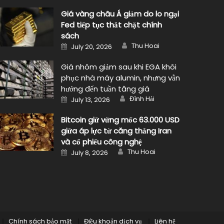
Giá vàng châu Á giảm do lo ngại
Fed tiếp tục thắt chặt chính
sách
Author
Posted
Thu Hoai
July 20, 2026
on
Giá nhôm giảm sau khi EGA khôi
phục nhà máy alumin, nhưng vẫn
hướng đến tuần tăng giá
Author
Posted
Đình Hải
July 13, 2026
on
Bitcoin giữ vững mốc 63.000 USD
giữa áp lực từ căng thẳng Iran
và cổ phiếu công nghệ
Author
Posted
Thu Hoai
July 8, 2026
on
Chính sách bảo mật
Điều khoản dịch vụ
Liên hệ