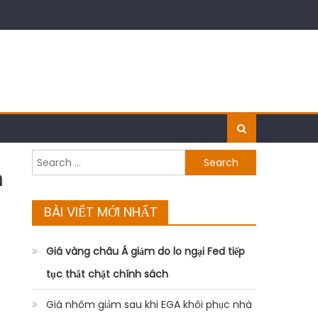
Search
m
for:
BÀI VIẾT MỚI NHẤT
Giá vàng châu Á giảm do lo ngại Fed tiếp
tục thắt chặt chính sách
Giá nhôm giảm sau khi EGA khôi phục nhà