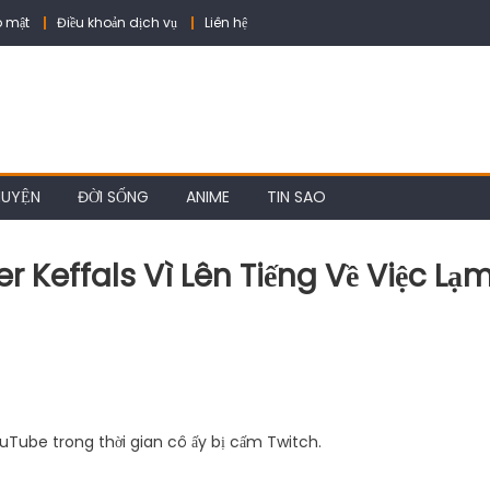
 mật
Điều khoản dịch vụ
Liên hệ
HUYỆN
ĐỜI SỐNG
ANIME
TIN SAO
 Keffals Vì Lên Tiếng Về Việc Lạ