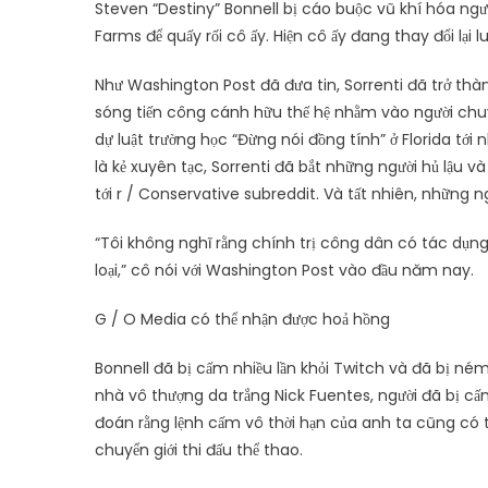
Steven “Destiny” Bonnell bị cáo buộc vũ khí hóa ng
Farms để quấy rối cô ấy. Hiện cô ấy đang thay đổi lại 
Như Washington Post đã đưa tin, Sorrenti đã trở thàn
sóng tiến công cánh hữu thế hệ nhằm vào người chuyể
dự luật trường học “Đừng nói đồng tính” ở Florida tớ
là kẻ xuyên tạc, Sorrenti đã bắt những người hủ lậu v
tới r / Conservative subreddit. Và tất nhiên, những n
“Tôi không nghĩ rằng chính trị công dân có tác dụng 
loại,” cô nói với Washington Post vào đầu năm nay.
G / O Media có thể nhận được hoả hồng
Bonnell đã bị cấm nhiều lần khỏi Twitch và đã bị ném
nhà vô thượng da trắng Nick Fuentes, người đã bị cấ
đoán rằng lệnh cấm vô thời hạn của anh ta cũng có th
chuyển giới thi đấu thể thao.