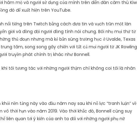
ười hâm mộ và người sử dụng của mình trên diễn đàn căm thù Kiw
luồng đó để xuất hiện trên YouTube.
h nổi tiếng trên Twitch bằng cách đưa tin và vạch trần một làn
n giới và đồng đội người đồng tính nói chung. Bôi nhọ mọi thứ từ
i những thủ đoạn nhưng mà kẻ bắn súng trường học ở Uvalde, Texas
à trung tâm, song song gây chiến với tất cả mọi người từ JK Rowling
gười truyền phát chính trị khác như Bonnell.
khi tôi tương tác với những người thậm chí không coi tôi là nhân
 khỏi nền tảng này vào đầu năm nay sau khi nỗ lực “tranh luận” về
m vô thời hạn vào năm 2019. Vào thời khắc đó, Bonnell cũng suy
ể liên quan tới ý kiến của anh ta đối với những người phụ nữ