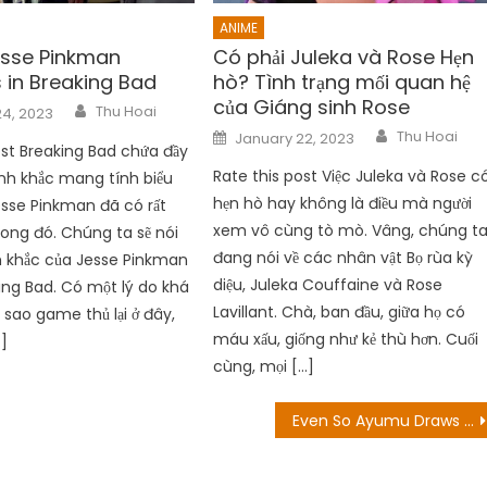
ANIME
esse Pinkman
Có phải Juleka và Rose Hẹn
in Breaking Bad
hò? Tình trạng mối quan hệ
của Giáng sinh Rose
Author
Thu Hoai
24, 2023
Author
Posted
Thu Hoai
January 22, 2023
on
ost Breaking Bad chứa đầy
Rate this post Việc Juleka và Rose c
nh khắc mang tính biểu
hẹn hò hay không là điều mà người
esse Pinkman đã có rất
xem vô cùng tò mò. Vâng, chúng t
rong đó. Chúng ta sẽ nói
đang nói về các nhân vật Bọ rùa kỳ
h khắc của Jesse Pinkman
diệu, Juleka Couffaine và Rose
ing Bad. Có một lý do khá
Lavillant. Chà, ban đầu, giữa họ có
ì sao game thủ lại ở đây,
máu xấu, giống như kẻ thù hơn. Cuối
]
cùng, mọi […]
Even So Ayumu Draws Closer To The Endgame Tập 5 Ngày tạo ra: Ayumu Sẵn sàng cho Đêm Giáng sinh