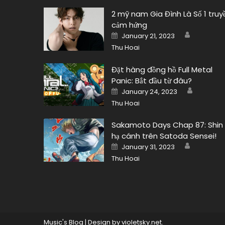
2 mỹ nam Gia Đình Là Số 1 truy
cảm hứng
Author
Posted
January 21, 2023
on
Thu Hoai
Đặt hàng đồng hồ Full Metal
Panic: Bắt đầu từ đâu?
Author
Posted
January 24, 2023
on
Thu Hoai
Sakamoto Days Chap 87: Shin
hạ cánh trên Satoda Sensei!
Author
Posted
January 31, 2023
on
Thu Hoai
Music's Blog
|
Design by
violetsky.net
.