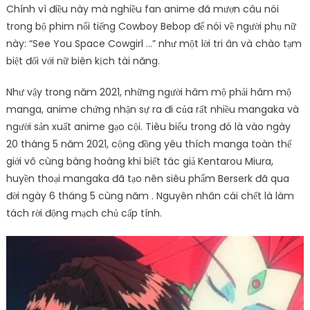
Chính vì điều này mà nghiều fan anime đã mượn câu nói
trong bộ phim nổi tiếng Cowboy Bebop để nói về người phụ nữ
này: “See You Space Cowgirl …” như một lời tri ân và chào tạm
biệt đối với nữ biên kịch tài năng.
Như vậy trong năm 2021, những người hâm mộ phải hâm mộ
manga, anime chứng nhận sự ra đi của rất nhiều mangaka và
người sản xuất anime gạo cội. Tiêu biểu trong đó là vào ngày
20 tháng 5 năm 2021, cộng đồng yêu thích manga toàn thế
giới vô cùng bàng hoàng khi biết tác giả Kentarou Miura,
huyền thoại mangaka đã tạo nên siêu phẩm Berserk đã qua
đời ngày 6 tháng 5 cùng năm . Nguyên nhân cái chết là làm
tách rời động mạch chủ cấp tính.