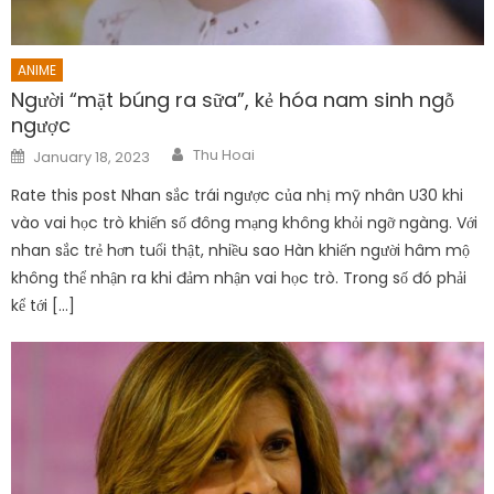
ANIME
Người “mặt búng ra sữa”, kẻ hóa nam sinh ngỗ
ngược
Author
Posted
Thu Hoai
January 18, 2023
on
Rate this post Nhan sắc trái ngược của nhị mỹ nhân U30 khi
vào vai học trò khiến số đông mạng không khỏi ngỡ ngàng. Với
nhan sắc trẻ hơn tuổi thật, nhiều sao Hàn khiến người hâm mộ
không thể nhận ra khi đảm nhận vai học trò. Trong số đó phải
kể tới […]