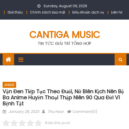
Skip
Sunday, August 09, 2026
to
Giới thiệu
Chính sách bảo mật
Điều khoản dịch vụ
Liên hệ
content
CANTIGA MUSIC
TIN TỨC GIẢI TRÍ TỔNG HỢP
ANIME
Vận Đen Tiếp Tục Theo Đuổi, Nữ Biên Kịch Nên Bộ
Ba Anime Huyền Thoại Thập Niên 90 Qua Đời Vì
Bệnh Tật
Posted
Author
January 28, 2023
Thu Hoai
Comment(0)
on
Rate this post