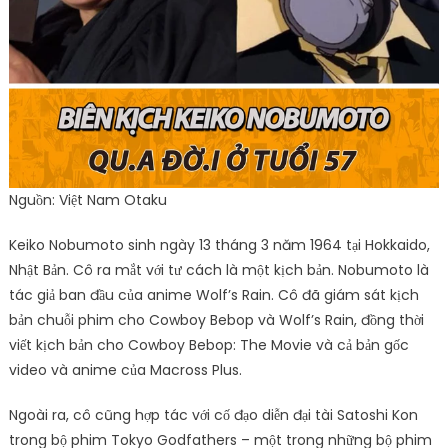
Nguồn: Việt Nam Otaku
Keiko Nobumoto sinh ngày 13 tháng 3 năm 1964 tại Hokkaido,
Nhật Bản. Cô ra mắt với tư cách là một kịch bản. Nobumoto là
tác giả ban đầu của anime Wolf’s Rain. Cô đã giám sát kịch
bản chuỗi phim cho Cowboy Bebop và Wolf’s Rain, đồng thời
viết kịch bản cho Cowboy Bebop: The Movie và cả bản gốc
video và anime của Macross Plus.
Ngoài ra, cô cũng hợp tác với cố đạo diễn đại tài Satoshi Kon
trong bộ phim Tokyo Godfathers – một trong những bộ phim