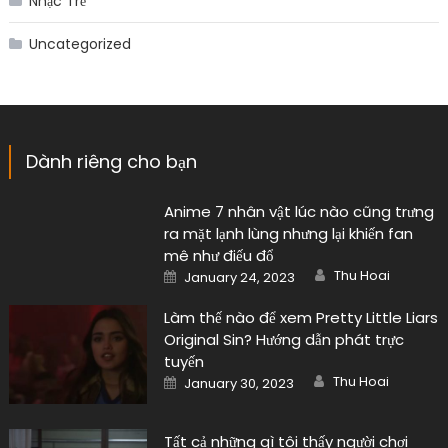
Nhạc Trẻ
Uncategorized
Dành riêng cho bạn
Anime 7 nhân vật lúc nào cũng trưng
ra mặt lạnh lùng nhưng lại khiến fan
mê như điếu đổ
Author
Posted
Thu Hoai
January 24, 2023
on
Làm thế nào để xem Pretty Little Liars
Original Sin? Hướng dẫn phát trực
tuyến
Author
Posted
Thu Hoai
January 30, 2023
on
Tất cả những gì tôi thấy người chơi