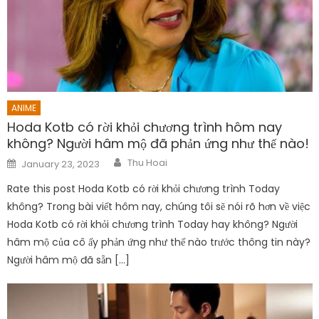
ANIME
Hoda Kotb có rời khỏi chương trình hôm nay
không? Người hâm mộ đã phản ứng như thế nào!
Author
Posted
Thu Hoai
January 23, 2023
on
Rate this post Hoda Kotb có rời khỏi chương trình Today
không? Trong bài viết hôm nay, chúng tôi sẽ nói rõ hơn về việc
Hoda Kotb có rời khỏi chương trình Today hay không? Người
hâm mộ của cô ấy phản ứng như thế nào trước thông tin này?
Người hâm mộ đã sẵn […]