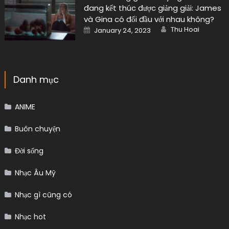
đang kết thúc được giảng giải: James
và Gina có đối đầu với nhau không?
Author
Posted
Thu Hoai
January 24, 2023
on
Danh mục
ANIME
Buôn chuyện
Đời sống
Nhạc Âu Mỹ
Nhạc gì cũng có
Nhạc hot