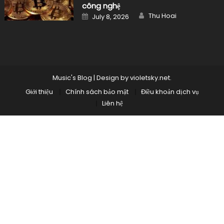
công nghệ
Author
Posted
Thu Hoai
July 8, 2026
on
Music's Blog
|
Design by
violetsky.net
.
Giới thiệu
Chính sách bảo mật
Điều khoản dịch vụ
Liên hệ