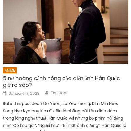
ANIME
5 nữ hoàng cảnh nóng của điện ảnh Hàn Quốc
giờ ra sao?
Author
Posted
Thu Hoai
January 17, 2023
on
Rate this post Jeon Do Yeon, Jo Yeo Jeong, Kim Min Hee,
Song Hye Kyo hay Kim Ok Bin là những cái tên đình đám
trong làng nghệ thuật Hàn Quốc với những bộ phim nổi tiếng
như “Cô hầu gái”, “Người hầu”, “Bí mật ánh dương”. Hàn Quốc là