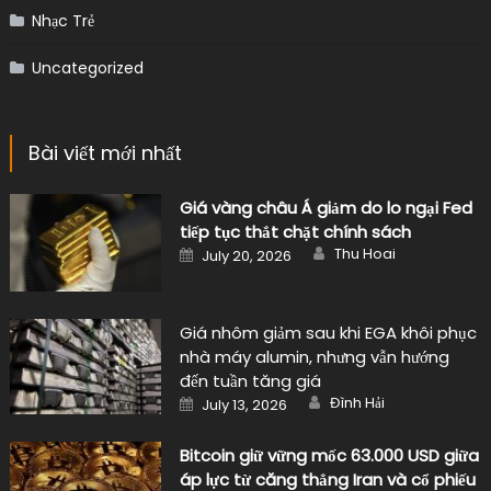
Nhạc Trẻ
Uncategorized
Bài viết mới nhất
Giá vàng châu Á giảm do lo ngại Fed
tiếp tục thắt chặt chính sách
Author
Posted
Thu Hoai
July 20, 2026
on
Giá nhôm giảm sau khi EGA khôi phục
nhà máy alumin, nhưng vẫn hướng
đến tuần tăng giá
Author
Posted
Đình Hải
July 13, 2026
on
Bitcoin giữ vững mốc 63.000 USD giữa
áp lực từ căng thẳng Iran và cổ phiếu