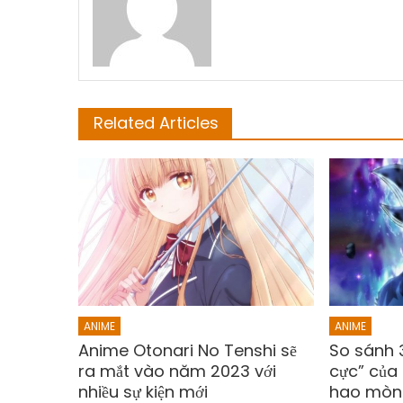
Related Articles
ANIME
ANIME
Anime Otonari No Tenshi sẽ
So sánh 
ra mắt vào năm 2023 với
cực” của
nhiều sự kiện mới
hao mòn 