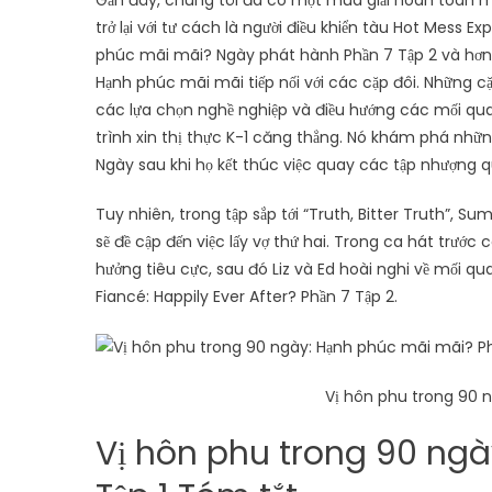
Gần đây, chúng tôi đã có một mùa giải hoàn toàn m
trở lại với tư cách là người điều khiển tàu Hot Mess 
phúc mãi mãi? Ngày phát hành Phần 7 Tập 2 và hơn 
Hạnh phúc mãi mãi tiếp nối với các cặp đôi. Những cặ
các lựa chọn nghề nghiệp và điều hướng các mối qu
trình xin thị thực K-1 căng thẳng. Nó khám phá những
Ngày sau khi họ kết thúc việc quay các tập nhượng 
Tuy nhiên, trong tập sắp tới “Truth, Bitter Truth”, S
sẽ đề cập đến việc lấy vợ thứ hai. Trong ca hát trước 
hưởng tiêu cực, sau đó Liz và Ed hoài nghi về mối 
Fiancé: Happily Ever After? Phần 7 Tập 2.
Vị hôn phu trong 90 
Vị hôn phu trong 90 ngà