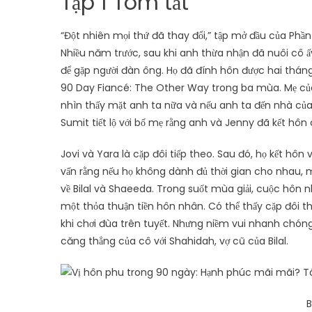
Tập 1 Tóm tắt
“Đột nhiên mọi thứ đã thay đổi,” tập mở đầu của Phần
Nhiều năm trước, sau khi anh thừa nhận đã nuôi cô ấy
để gặp người đàn ông. Họ đã đính hôn được hai tháng
90 Day Fiancé: The Other Way trong ba mùa. Mẹ của
nhìn thấy mặt anh ta nữa và nếu anh ta đến nhà của 
Sumit tiết lộ với bố mẹ rằng anh và Jenny đã kết hôn 
Jovi và Yara là cặp đôi tiếp theo. Sau đó, họ kết h
vấn rằng nếu họ không dành đủ thời gian cho nhau, m
về Bilal và Shaeeda. Trong suốt mùa giải, cuộc hôn nh
một thỏa thuận tiền hôn nhân. Có thể thấy cặp đôi t
khi chơi đùa trên tuyết. Nhưng niềm vui nhanh chóng 
căng thẳng của cô với Shahidah, vợ cũ của Bilal.
B