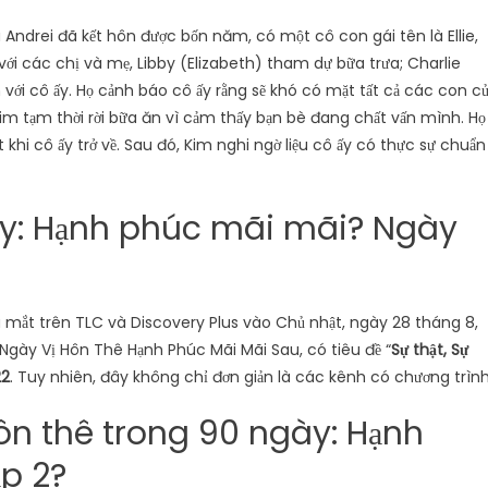
 Andrei đã kết hôn được bốn năm, có một cô con gái tên là Ellie,
 với các chị và mẹ, Libby (Elizabeth) tham dự bữa trưa; Charlie
n với cô ấy. Họ cảnh báo cô ấy rằng sẽ khó có mặt tất cả các con c
Kim tạm thời rời bữa ăn vì cảm thấy bạn bè đang chất vấn mình. Họ
 khi cô ấy trở về. Sau đó, Kim nghi ngờ liệu cô ấy có thực sự chuẩn
ày: Hạnh phúc mãi mãi? Ngày
a mắt trên TLC và Discovery Plus vào Chủ nhật, ngày 28 tháng 8,
0 Ngày Vị Hôn Thê Hạnh Phúc Mãi Mãi Sau, có tiêu đề “
Sự thật, Sự
22
. Tuy nhiên, đây không chỉ đơn giản là các kênh có chương trình
ôn thê trong 90 ngày: Hạnh
p 2?