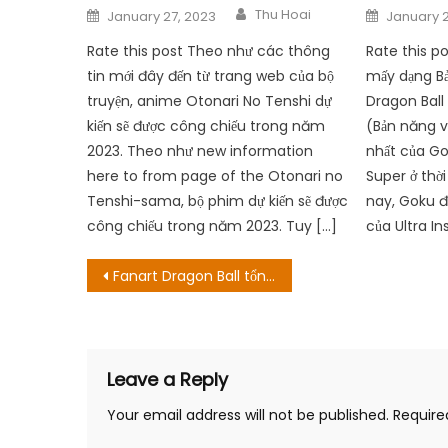
Author
Posted
Posted
Thu Hoai
January 27, 2023
January 2
on
on
Rate this post Theo như các thông
Rate this po
tin mới đây đến từ trang web của bộ
mấy dạng B
truyện, anime Otonari No Tenshi dự
Dragon Ball 
kiến ​​sẽ được công chiếu trong năm
(Bản năng v
2023. Theo như new information
nhất của Go
here to from page of the Otonari no
Super ở thời
Tenshi-sama, bộ phim dự kiến ​​sẽ được
nay, Goku đ
công chiếu trong năm 2023. Tuy […]
của Ultra In
Post
Fanart Dragon Ball tổng hợp nhưng theo những phong cách kỳ lạ gây hoang mang người hâm mộ
navigation
Leave a Reply
Your email address will not be published.
Require