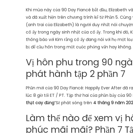
Khi mùa này của 90 Day Fiancé bắt đầu, Elizabeth và
và đã xuất hiện trên chương trình kể từ Phần 5. Cùng
(anh trai của Elizabeth) là người duy nhất nói chuyệ
cô ấy trong ngày sinh nhật của cô ấy. Trong khi đó, 
thông báo với Kim rằng cô ấy đang nói với họ một loạt
bị để cầu hôn trong một cuộc phỏng vấn hay không.
Vị hôn phu trong 90 ng
phát hành tập 2 phần 7
Phần mới của 90 Day Fiancé: Happily Ever After đã r
lúc 8 giờ tối ET / PT. Tập thứ hai của phần bảy của 9
thật cay đắng
”Sẽ phát sóng trên
4 tháng 9 năm 20
Làm thế nào để xem vị h
phúc mãi mãi? Phần 7 Tậ