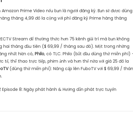
 Amazon Prime Video nếu bạn là người đăng ký. Bạn sẽ được dùng
 hàng tháng 4,99 đô la cộng với phí đăng ký Prime hàng tháng
ECTV Stream để thưởng thức hơn 75 kênh giải trí mà bạn không
rong hai tháng đầu tiên ($ 69,99 / tháng sau đó). Một trong những
ăng nhất hiện có,
Philo
, có TLC. Philo (bắt đầu dùng thử miễn phí) 
tế, thể thao trực tiếp, phim ảnh và hơn thế nữa với giá 25 đô la
boTV
(dùng thử miễn phí): Nâng cấp lên FuboTV với $ 69,99 / thá
.
 Episode 8: Ngày phát hành & Hướng dẫn phát trực tuyến