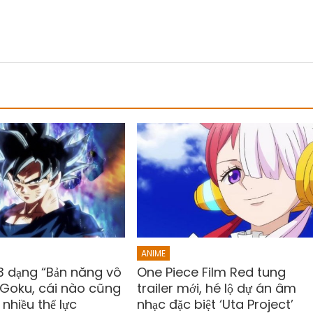
ANIME
3 dạng “Bản năng vô
One Piece Film Red tung
 Goku, cái nào cũng
trailer mới, hé lộ dự án âm
nhiều thể lực
nhạc đặc biệt ‘Uta Project’