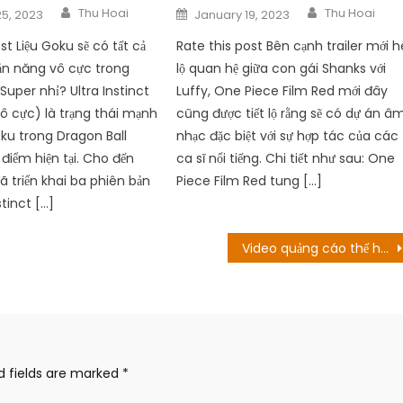
Author
Author
Posted
Thu Hoai
Thu Hoai
5, 2023
January 19, 2023
on
st Liệu Goku sẽ có tất cả
Rate this post Bên cạnh trailer mới h
ản năng vô cực trong
lộ quan hệ giữa con gái Shanks với
Super nhỉ? Ultra Instinct
Luffy, One Piece Film Red mới đây
ô cực) là trạng thái mạnh
cũng được tiết lộ rằng sẽ có dự án â
ku trong Dragon Ball
nhạc đặc biệt với sự hợp tác của các
 điểm hiện tại. Cho đến
ca sĩ nổi tiếng. Chi tiết như sau: One
ã triển khai ba phiên bản
Piece Film Red tung […]
stinct […]
Video quảng cáo thế hệ được tiết lộ! Ngày tạo ra
d fields are marked
*