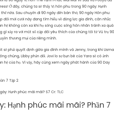
ới là 90 Ngày Vị Hôn Thê Hạnh Phúc Mãi Mãi Về Sau và Pooya đã
Express! Ở đây, chúng ta sẽ thấy Vị hôn phu trong 90 ngày: Hạnh
thế nữa. Sau chuyến đi 90 ngày đến bàn thờ, 90 ngày Hôn phu:
p đôi mới cưới này đang tìm hiểu về động lực gia đình, cân nhắc
an hệ không còn xa khi họ sống cuộc sống hôn nhân tránh xa quá
 gì xảy ra với một số cặp đôi yêu thích của chúng tôi từ Vũ trụ 9
quyền thương mại của riêng mình.
umit sẽ phải quyết định giữa gia đình mình và Jenny, trong khi Usm
công chúng, Libby phản đối. Jovi lo sợ bạn bè của Yara sẽ có ảnh
quan hệ của họ. Vì vậy, hãy cùng xem ngày phát hành của 90 Day
ngày: Hạnh phúc mãi mãi? S7 Cr: TLC
y: Hạnh phúc mãi mãi? Phần 7