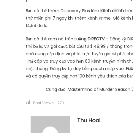
Bạn có thể thêm Discovery Plus làm
Kênh chính
trên
thử miễn phí 7 ngày khi thêm kênh Prime. Giá kênh
14,99 đô la.
Bạn có thể xem nó trên
Luồng DIRECTV
– Đăng ký DIR
thể bỏ lỡ, với gói cước bắt đầu từ $ 49,99 / tháng t
nhà cung cấp dịch vụ phát trực tuyến giá cả phải ch
Thả cáp và truy cập vào hơn 60 kênh truyền hình thực 
một tháng. Đăng ký tại đây bằng cách nhấp vào.
Fu
và có quyền truy cập hơn 100 kênh yêu thích của bạn
Cũng đọc: Mastermind of Murder Season 2
Post Views:
779
Thu Hoai