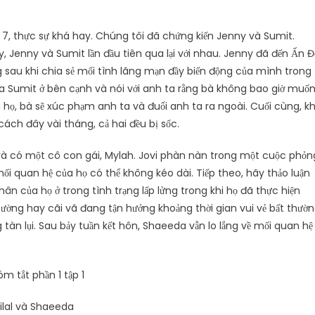
 7, thực sự khá hay. Chúng tôi đã chứng kiến ​​Jenny và Sumit.
, Jenny và Sumit lần đầu tiên qua lại với nhau. Jenny đã đến Ấn Đ
 sau khi chia sẻ mối tình lãng mạn đầy biến động của mình trong
 Sumit ở bên cạnh và nói với anh ta rằng bà không bao giờ muố
họ, bà sẽ xúc phạm anh ta và đuổi anh ta ra ngoài. Cuối cùng, kh
cách đây vài tháng, cả hai đều bị sốc.
ôn và có một cô con gái, Mylah. Jovi phàn nàn trong một cuộc phỏn
ối quan hệ của họ có thể không kéo dài. Tiếp theo, hãy thảo luận
ân của họ ở trong tình trạng lấp lửng trong khi họ đã thực hiện
hường hay cãi vã đang tận hưởng khoảng thời gian vui vẻ bất thườ
tàn lụi. Sau bảy tuần kết hôn, Shaeeda vẫn lo lắng về mối quan hệ
ilal và Shaeeda