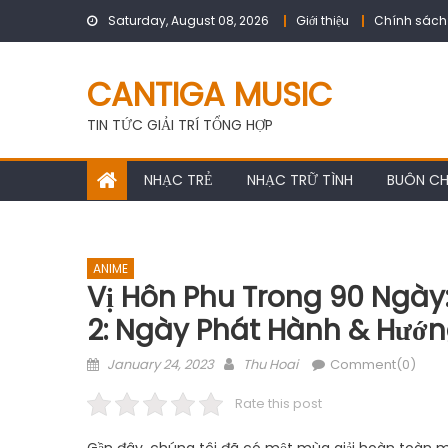
Skip
Saturday, August 08, 2026
Giới thiệu
Chính sách
to
content
CANTIGA MUSIC
TIN TỨC GIẢI TRÍ TỔNG HỢP
NHẠC TRẺ
NHẠC TRỮ TÌNH
BUÔN C
ANIME
Vị Hôn Phu Trong 90 Ngày:
2: Ngày Phát Hành & Hướn
Posted
Author
January 24, 2023
Thu Hoai
Comment(0)
on
Rate this post