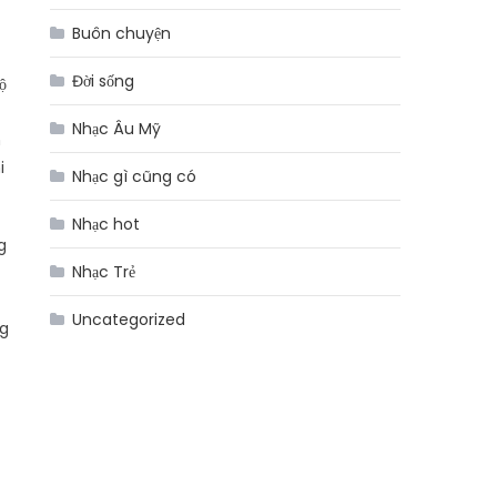
Buôn chuyện
Đời sống
ộ
Nhạc Âu Mỹ
n
i
Nhạc gì cũng có
Nhạc hot
g
Nhạc Trẻ
Uncategorized
ng