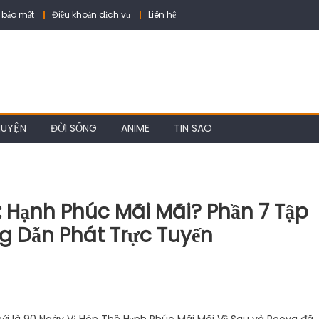
 bảo mật
Điều khoản dịch vụ
Liên hệ
HUYỆN
ĐỜI SỐNG
ANIME
TIN SAO
 Hạnh Phúc Mãi Mãi? Phần 7 Tập
g Dẫn Phát Trực Tuyến