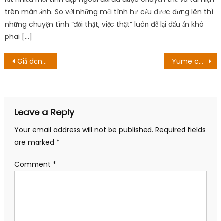
trên màn ảnh. ‏So với những mối tình hư cấu được dựng lên thì
những chuyện tình “đời thật, việc thật” luôn để lại dấu ấn khó
phai […]
Post
Giả danh ‘Hulk Avengers’, kẻ lừa đảo ‘lừa tình’ mangaka Nhật Bản 12 Tỷ VNĐ!
Yume chấp nhận lời cầu hôn của Mizuto! Ngày sinh sản
navigation
Leave a Reply
Your email address will not be published.
Required fields
are marked
*
Comment
*