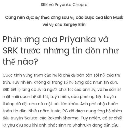
SRK và Priyanka Chopra
Cũng nên đọc: sự thực đằng sau vụ cáo buộc của Elon Musk
với vợ của Sergey Brin
Phản ứng của Priyanka và
SRK trước những tin đồn như
thế nào?
Cuộc tình vụng trộm của họ là chủ đề bàn tán sôi nổi của thị
trấn. Tuy nhiên, không ai trong số họ từng xác nhận tin đồn.
SRK tiết lộ rằng cô ấy là người chơi tốt của anh ấy, và họ san sẻ
một mối quan hệ rất tốt; tuy nhiên, các phương tiện truyền
thông đã đặt cho nó một cái tên khác. Anh phủ nhận hoàn
toàn tin đồn. Nhiều năm trước, PC đã được cung ứng bộ phim
tiểu truyện ‘Salute’ của Rakesh Sharma. Tuy nhiên, cô từ chối
lời yêu cầu sau khi anh phát sinh ra Shahrukh đang dẫn đầu.