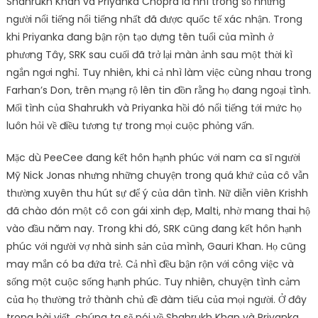
Shahrukh Khan và Priyanka Chopra là nhì trong số những
người nổi tiếng nổi tiếng nhất đã được quốc tế xác nhận. Trong
khi Priyanka đang bận rộn tạo dựng tên tuổi của mình ở
phương Tây, SRK sau cuối đã trở lại màn ảnh sau một thời kì
ngắn ngơi nghỉ. Tuy nhiên, khi cả nhì làm việc cùng nhau trong
Farhan’s Don, trên mạng rộ lên tin đồn rằng họ đang ngoại tình.
Mối tình của Shahrukh và Priyanka hồi đó nổi tiếng tới mức họ
luôn hỏi về điều tương tự trong mọi cuộc phỏng vấn.
Mặc dù PeeCee đang kết hôn hạnh phúc với nam ca sĩ người
Mỹ Nick Jonas nhưng những chuyện trong quá khứ của cô vẫn
thường xuyên thu hút sự để ý của dân tình. Nữ diễn viên Krishh
đã chào đón một cô con gái xinh đẹp, Malti, nhờ mang thai hộ
vào đầu năm nay. Trong khi đó, SRK cũng đang kết hôn hạnh
phúc với người vợ nhà sinh sản của mình, Gauri Khan. Họ cũng
may mắn có ba đứa trẻ. Cả nhì đều bận rộn với công việc và
sống một cuộc sống hạnh phúc. Tuy nhiên, chuyện tình cảm
của họ thường trở thành chủ đề đàm tiếu của mọi người. Ở đây
trong bài viết, chúng ta sẽ nói về Shahrukh Khan và Priyanka