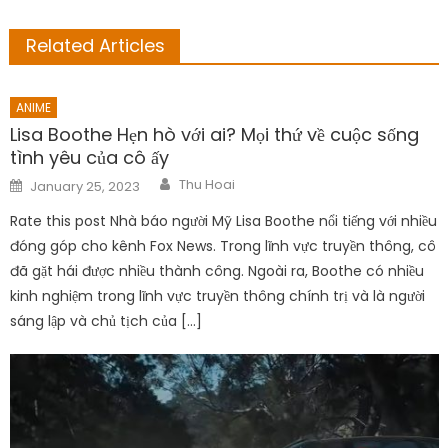
Related Articles
ANIME
Lisa Boothe Hẹn hò với ai? Mọi thứ về cuộc sống
tình yêu của cô ấy
Author
Posted
Thu Hoai
January 25, 2023
on
Rate this post Nhà báo người Mỹ Lisa Boothe nổi tiếng với nhiều
đóng góp cho kênh Fox News. Trong lĩnh vực truyền thông, cô
đã gặt hái được nhiều thành công. Ngoài ra, Boothe có nhiều
kinh nghiệm trong lĩnh vực truyền thông chính trị và là người
sáng lập và chủ tịch của […]