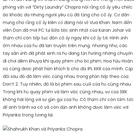
phỏng vấn với “Dirty Laundry” Chopra nói rằng cô ấy yêu chiếc
áo khoác da nhưng người yêu cũ đã tặng cho cô ấy. Cư dân
mạng cho rằng cô ấy kiên cố đang nói về Vua Khan. Nam diễn
viên Don đã mời PC tại bữa tiệc sinh nhật của Karan Johar và
thậm chí còn tiếp tục đón cô ấy ngay khi cô ấy tới. Hình ảnh
ôm nhau của họ đã lan truyền trên mạng. nhường như, các
tay săn ảnh đã phát sinh ra họ đang tận hưởng những chuyến
đi chơi đêm khuya khi quay phim cho bộ phim. Hoa hậu Hoàn
vũ cũng được phát hiện khích lệ cho đội IPL KKR của mình. Cặp
đôi sau đó đã làm việc cùng nhau trong phần tiếp theo của
Don’t 2. Tuy nhiên, đó là bộ phim sau cuối của họ cùng nhau.
Trong khi họ quay phim và làm việc cùng nhau, vợ của SRK
không hài lòng với sự gần gụi của họ. Cô thậm chí còn tấm tức
để anh tránh xa cô và còn dặn anh không được làm việc với
Priyanka trong tương lai.