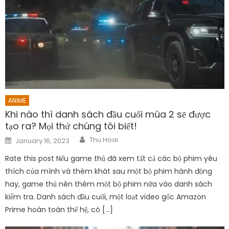
ANIME
Khi nào thì danh sách đầu cuối mùa 2 sẽ được
tạo ra? Mọi thứ chúng tôi biết!
Author
Posted
Thu Hoai
January 16, 2023
on
Rate this post Nếu game thủ đã xem tất cả các bộ phim yêu
thích của mình và thèm khát sau một bộ phim hành động
hay, game thủ nên thêm một bộ phim nữa vào danh sách
kiểm tra. Danh sách đầu cuối, một loạt video gốc Amazon
Prime hoàn toàn thế hệ, có […]