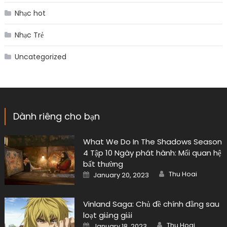
Nhạc hot
Nhạc Trẻ
Uncategorized
Dành riêng cho bạn
What We Do In The Shadows Season
4 Tập 10 Ngày phát hành: Mối quan hệ
bất thường
Author
Posted
Thu Hoai
January 20, 2023
on
Vinland Saga: Chủ đề chính đằng sau
loạt giảng giải
Author
Posted
Thu Hoai
January 18, 2023