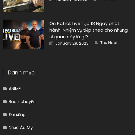
on
On Patrol: Live Tập 18 Ngày phát
hành: Nhiệm vụ tiếp theo cho những
sĩ quan này là gì?
Author
Posted
Thu Hoai
January 29, 2023
on
Danh mục
ANIME
Buôn chuyện
Đời sống
Nhạc Âu Mỹ