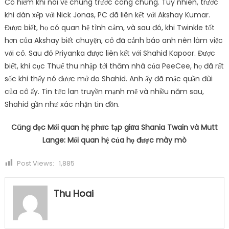
Cô hiếm khi nói về chúng trước công chúng. Tuy nhiên, trước
khi dàn xếp với Nick Jonas, PC đã liên kết với Akshay Kumar.
Được biết, họ có quan hệ tình cảm, và sau đó, khi Twinkle tốt
hơn của Akshay biết chuyện, cô đã cảnh báo anh nên làm việc
với cô. Sau đó Priyanka được liên kết với Shahid Kapoor. Được
biết, khi cục Thuế thu nhập tới thăm nhà của PeeCee, họ đã rất
sốc khi thấy nó được mở do Shahid. Anh ấy đã mặc quần đùi
của cô ấy. Tin tức lan truyền mạnh mẽ và nhiều năm sau,
Shahid gần như xác nhận tin đồn.
Cũng đọc Mối quan hệ phức tạp giữa Shania Twain và Mutt
Lange: Mối quan hệ của họ được mày mò
Post Views:
1,885
Thu Hoai