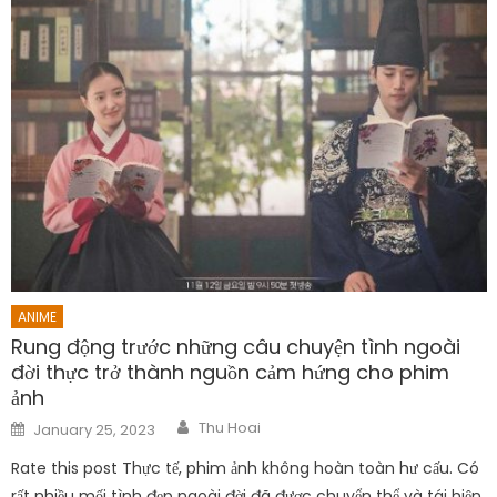
ANIME
Rung động trước những câu chuyện tình ngoài
đời thực trở thành nguồn cảm hứng cho phim
ảnh
Author
Posted
Thu Hoai
January 25, 2023
on
Rate this post Thực tế, phim ảnh không hoàn toàn hư cấu. Có
rất nhiều mối tình đẹp ngoài đời đã được chuyển thể và tái hiện