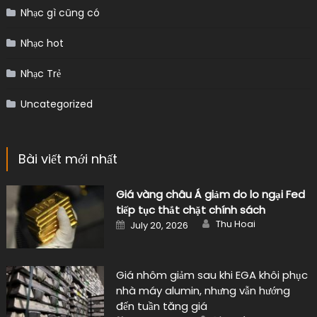
Nhạc gì cũng có
Nhạc hot
Nhạc Trẻ
Uncategorized
Bài viết mới nhất
Giá vàng châu Á giảm do lo ngại Fed
tiếp tục thắt chặt chính sách
Author
Posted
Thu Hoai
July 20, 2026
on
Giá nhôm giảm sau khi EGA khôi phục
nhà máy alumin, nhưng vẫn hướng
đến tuần tăng giá
Author