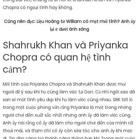
Chopra có ngoại tình hay không.
Cũng nên đọc: Liệu Hoàng tử William có một mối tình? Anh ấy
lại ở dưới ánh sáng
Shahrukh Khan và Priyanka
Chopra có quan hệ tình
cảm?
Mối tình của Priyanka Chopra và Shahrukh Khan được mọi
người để ý sau khi họ cùng làm việc tại Don. Cả nhì ngôi sao đã
san sẻ một tình yêu đẹp khi họ làm việc cùng nhau. SRK tiết lộ
trong một cuộc phỏng vấn rằng Priyanka là một trong những
người chơi diễn xuất sắc nhất nhưng anh ấy đã làm việc cùng.
Anh ấy nói rằng cô ấy đã làm cho người chơi diễn của mình rất
thoải mái, và thậm chí cô ấy còn sửa tóc cho anh ấy khi mặc
đi. Tin đồn càng trở thành căng thẳng hơn khi Trong một cuộc