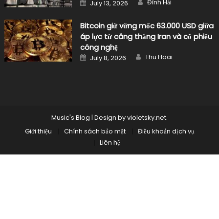
Posted
Đình Hải
July 13, 2026
on
Bitcoin giữ vững mốc 63.000 USD giữa
áp lực từ căng thẳng Iran và cổ phiếu
công nghệ
Author
Posted
Thu Hoai
July 8, 2026
on
Music's Blog
|
Design by
violetsky.net
.
Giới thiệu
Chính sách bảo mật
Điều khoản dịch vụ
Liên hệ