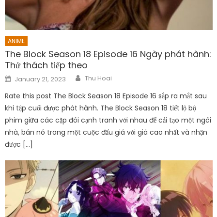
ANIME
The Block Season 18 Episode 16 Ngày phát hành:
Thử thách tiếp theo
Author
Posted
Thu Hoai
January 21, 2023
on
Rate this post The Block Season 18 Episode 16 sắp ra mắt sau
khi tập cuối được phát hành. The Block Season 18 tiết lộ bộ
phim giữa các cặp đôi cạnh tranh với nhau để cải tạo một ngôi
nhà, bán nó trong một cuộc đấu giá với giá cao nhất và nhận
được […]