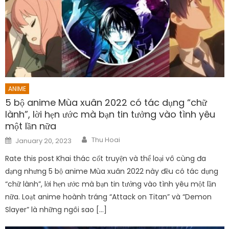
ANIME
5 bộ anime Mùa xuân 2022 có tác dụng “chữ
lành”, lời hẹn ước mà bạn tin tưởng vào tình yêu
một lần nữa
Author
Posted
Thu Hoai
January 20, 2023
on
Rate this post Khai thác cốt truyện và thể loại vô cùng đa
dạng nhưng 5 bộ anime Mùa xuân 2022 này đều có tác dụng
“chữ lành”, lời hẹn ước mà bạn tin tưởng vào tình yêu một lần
nữa. Loạt anime hoành tráng “Attack on Titan” và “Demon
Slayer” là những ngôi sao […]