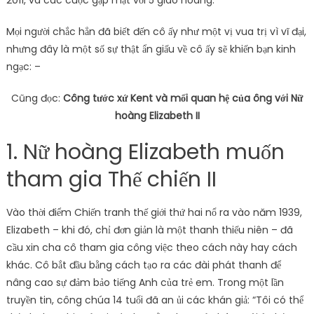
2011, và các cuộc gặp mặt với 5 giáo hoàng.
Mọi người chắc hẳn đã biết đến cô ấy như một vị vua trị vì vĩ đại,
nhưng đây là một số sự thật ẩn giấu về cô ấy sẽ khiến bạn kinh
ngạc: –
Cũng đọc:
Công tước xứ Kent và mối quan hệ của ông với Nữ
hoàng Elizabeth II
1. Nữ hoàng Elizabeth muốn
tham gia Thế chiến II
Vào thời điểm Chiến tranh thế giới thứ hai nổ ra vào năm 1939,
Elizabeth – khi đó, chỉ đơn giản là một thanh thiếu niên – đã
cầu xin cha cô tham gia công việc theo cách này hay cách
khác. Cô bắt đầu bằng cách tạo ra các đài phát thanh để
nâng cao sự đảm bảo tiếng Anh của trẻ em. Trong một lần
truyền tin, công chúa 14 tuổi đã an ủi các khán giả: “Tôi có thể