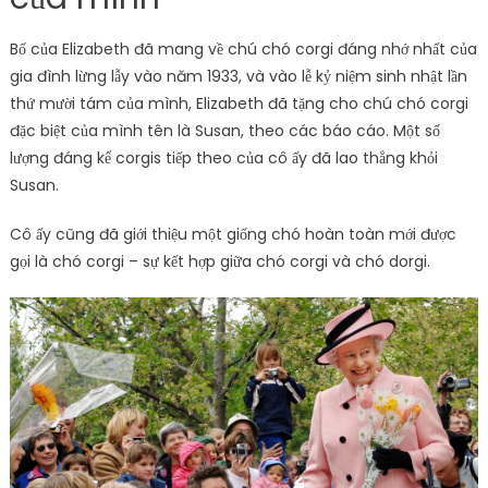
Bố của Elizabeth đã mang về chú chó corgi đáng nhớ nhất của
gia đình lừng lẫy vào năm 1933, và vào lễ kỷ niệm sinh nhật lần
thứ mười tám của mình, Elizabeth đã tặng cho chú chó corgi
đặc biệt của mình tên là Susan, theo các báo cáo. Một số
lượng đáng kể corgis tiếp theo của cô ấy đã lao thẳng khỏi
Susan.
Cô ấy cũng đã giới thiệu một giống chó hoàn toàn mới được
gọi là chó corgi – sự kết hợp giữa chó corgi và chó dorgi.