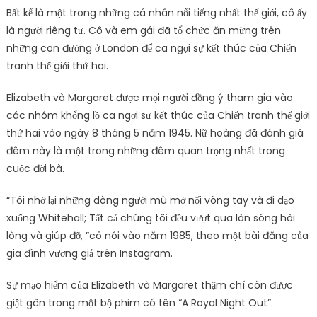
Bất kể là một trong những cá nhân nổi tiếng nhất thế giới, cô ấy
là người riêng tư. Cô và em gái đã tổ chức ăn mừng trên
những con đường ở London để ca ngợi sự kết thúc của Chiến
tranh thế giới thứ hai.
Elizabeth và Margaret được mọi người đồng ý tham gia vào
các nhóm khổng lồ ca ngợi sự kết thúc của Chiến tranh thế giới
thứ hai vào ngày 8 tháng 5 năm 1945. Nữ hoàng đã đánh giá
đêm này là một trong những đêm quan trọng nhất trong
cuộc đời bà.
“Tôi nhớ lại những dòng người mù mờ nối vòng tay và đi dạo
xuống Whitehall; Tất cả chúng tôi đều vượt qua làn sóng hài
lòng và giúp đỡ, ”cô nói vào năm 1985, theo một bài đăng của
gia đình vương giả trên Instagram.
Sự mạo hiểm của Elizabeth và Margaret thậm chí còn được
giật gân trong một bộ phim có tên “A Royal Night Out”.