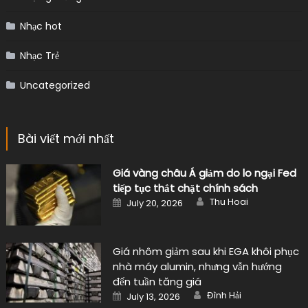
Nhạc hot
Nhạc Trẻ
Uncategorized
Bài viết mới nhất
Giá vàng châu Á giảm do lo ngại Fed
tiếp tục thắt chặt chính sách
Author
Posted
Thu Hoai
July 20, 2026
on
Giá nhôm giảm sau khi EGA khôi phục
nhà máy alumin, nhưng vẫn hướng
đến tuần tăng giá
Author
Posted
Đình Hải
July 13, 2026
on