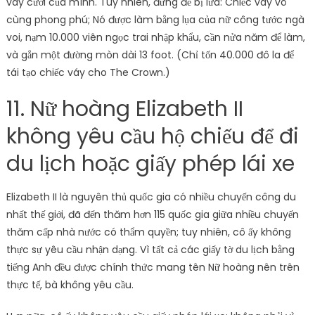
váy cưới của mình. Tuy nhiên, đừng để bị lừa: Chiếc váy vô
cùng phong phú; Nó được làm bằng lụa của nữ công tước ngà
voi, nạm 10.000 viên ngọc trai nhập khẩu, cần nửa năm để làm,
và gắn một đường mòn dài 13 foot. (Chỉ tốn 40.000 đô la để
tái tạo chiếc váy cho The Crown.)
11. Nữ hoàng Elizabeth II
không yêu cầu hộ chiếu để đi
du lịch hoặc giấy phép lái xe
Elizabeth II là nguyên thủ quốc gia có nhiều chuyến công du
nhất thế giới, đã đến thăm hơn 115 quốc gia giữa nhiều chuyến
thăm cấp nhà nước có thẩm quyền; tuy nhiên, cô ấy không
thực sự yêu cầu nhận dạng. Vì tất cả các giấy tờ du lịch bằng
tiếng Anh đều được chính thức mang tên Nữ hoàng nên trên
thực tế, bà không yêu cầu.