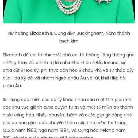
Nữ hoàng Elizabeth II, Cung điện Buckingham, Năm thánh
bạch kim
Elizabeth đã cai trị như một nhà cai trị thiêng liêng thông qua
những thay đổi chính trị lớn như Khó khăn ở Bắc Ireland, sự
chia cắt ở Hoa Kỳ, phi thực dân hóa ở châu Phi, và sự thúc đẩy
của Hoa Kỳ đối với nhóm Người châu Âu và rút khỏi Hiệp hội
châu Âu.
Số lượng các miền của cô ấy khác nhau sau một thời gian khi
các khu vực giành được quyền tự trị và một số miền trở thành
nước cộng hòa. Nhiều chuyến thăm và cuộc gặp gỡ đáng nhớ
của bà bao gồm các chuyến thăm cấp nhà nước tới Trung
Quốc năm 1986, Nga năm 1994, và Cộng hòa Ireland năm