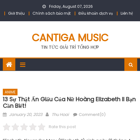
Skip
Friday, August 07, 2026
to
Giới thiệu
Chính sách bảo mật
Điều khoản dịch vụ
Liên hệ
content
CANTIGA MUSIC
TIN TỨC GIẢI TRÍ TỔNG HỢP
ANIME
13 Sự Thật Ẩn Giấu Của Nữ Hoàng Elizabeth II Bạn
Cần Biết!
Posted
Author
January 20, 2023
Thu Hoai
Comment(0)
on
Rate this post