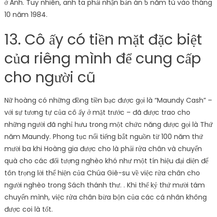
ở Anh. Tuy nhiên, anh ta phải nhận bản án 5 năm tù vào tháng
10 năm 1984.
13. Cô ấy có tiền mặt đặc biệt
của riêng mình để cung cấp
cho người cũ
Nữ hoàng có những đồng tiền bạc được gọi là “Maundy Cash” –
với sự tương tự của cô ấy ở mặt trước – đã được trao cho
những người đã nghỉ hưu trong một chức năng được gọi là Thứ
năm Maundy. Phong tục nổi tiếng bắt nguồn từ 100 năm thứ
mười ba khi Hoàng gia được cho là phải rửa chân và chuyển
quà cho các đối tượng nghèo khó như một tín hiệu đại diện để
tôn trọng lời thể hiện của Chúa Giê-su về việc rửa chân cho
người nghèo trong Sách thánh thư. . Khi thế kỷ thứ mười tám
chuyển mình, việc rửa chân bừa bộn của các cá nhân không
được coi là tốt.