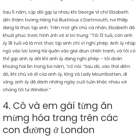
Sau 5 năm, cặp đôi gặp lại nhau khi George VI chở Elizabeth
đến thăm trường Hàng hải Illustrious ở Dartmouth, nơi Philip
đang là thực tập sinh. Trên một ghi chú cá nhân, Elizabeth đã
khuất phục trước hình ảnh võ sĩ trẻ trung: “Tôi 13 tuổi, còn anh
ấy 18 tuổi và là một thực tập sinh chỉ vì nghỉ phép. Anh ấy nhập
ngũ vào lực lượng Hải quân vào giai đoạn chiến tranh, và tôi có
thể gặp anh ấy đôi khi anh ấy đang nghỉ phép – tôi đoán
khoảng hai lần trong ba năm, ”cô nói. “Sau đó, vào thời điểm
đó, khi chú và dì của anh ấy, King và Lady Mountbatten, đi
vắng, anh ấy đã dành những ngày cuối tuần khác nhau với
chúng tôi tại Windsor.”
4. Cô và em gái từng ăn
mừng hóa trang trên các
con đường ở London