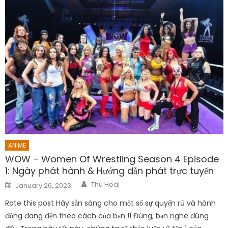
ANIME
WOW – Women Of Wrestling Season 4 Episode
1: Ngày phát hành & Hướng dẫn phát trực tuyến
Author
Posted
Thu Hoai
January 26, 2023
on
Rate this post Hãy sẵn sàng cho một số sự quyến rũ và hành
động đang đến theo cách của bạn !! Đúng, bạn nghe đúng