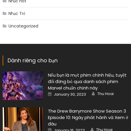
Nhạc hot
Nhạc Trẻ
Uncategorized
Dành riêng cho bạn
Nếu bạn là mọt phim chính hiệu, tuyệt
đối đừng bỏ qua danh sách phim
Marvel chuẩn chỉnh này
Author
Posted
Thu Hoai
January 30, 2023
on
The Drew Barrymore Show Season 3
Episode 10: Ngày phát hành và Xem ở
đâu
Author
Posted
Thu Hoai
January 16, 2023