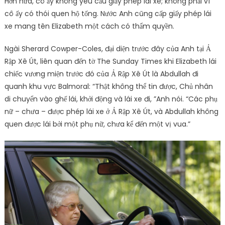
Hơn nữa, cô ấy không yêu cầu giấy phép lái xe; không phải vì
cô ấy có thói quen hộ tống. Nước Anh cũng cấp giấy phép lái
xe mang tên Elizabeth một cách có thẩm quyền.
Ngài Sherard Cowper-Coles, đại diện trước đây của Anh tại Ả
Rập Xê Út, liên quan đến tờ The Sunday Times khi Elizabeth lái
chiếc vương miện trước đó của Ả Rập Xê Út là Abdullah đi
quanh khu vực Balmoral: “Thật không thể tin được, Chủ nhân
di chuyển vào ghế lái, khởi động và lái xe đi, ”Anh nói. “Các phụ
nữ – chưa – được phép lái xe ở Ả Rập Xê Út, và Abdullah không
quen được lái bởi một phụ nữ, chưa kể đến một vị vua.”