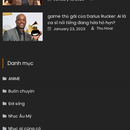
on
game thủ gái của Darius Rucker: Ai là
ca sĩ nổi tiếng đang hứa hò hẹn?
Author
Posted
Thu Hoai
January 23, 2023
on
Danh mục
ANIME
Buôn chuyện
Đời sống
Nhạc Âu Mỹ
Nhạc gì cũng có