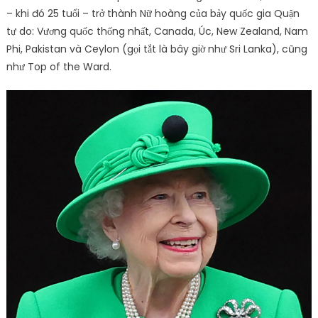
– khi đó 25 tuổi – trở thành Nữ hoàng của bảy quốc gia Quận
tự do: Vương quốc thống nhất, Canada, Úc, New Zealand, Nam
Phi, Pakistan và Ceylon (gọi tắt là bây giờ như Sri Lanka), cũng
như Top of the Ward.