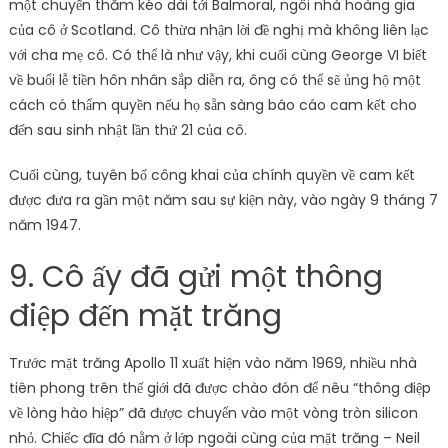
một chuyến thăm kéo dài tới Balmoral, ngôi nhà hoàng gia
của cô ở Scotland. Cô thừa nhận lời đề nghị mà không liên lạc
với cha mẹ cô. Có thể là như vậy, khi cuối cùng George VI biết
về buổi lễ tiền hôn nhân sắp diễn ra, ông có thể sẽ ủng hộ một
cách có thẩm quyền nếu họ sẵn sàng báo cáo cam kết cho
đến sau sinh nhật lần thứ 21 của cô.
Cuối cùng, tuyên bố công khai của chính quyền về cam kết
được đưa ra gần một năm sau sự kiện này, vào ngày 9 tháng 7
năm 1947.
9. Cô ấy đã gửi một thông
điệp đến mặt trăng
Trước mặt trăng Apollo 11 xuất hiện vào năm 1969, nhiều nhà
tiên phong trên thế giới đã được chào đón để nêu “thông điệp
về lòng hào hiệp” đã được chuyển vào một vòng tròn silicon
nhỏ. Chiếc đĩa đó nằm ở lớp ngoài cùng của mặt trăng – Neil