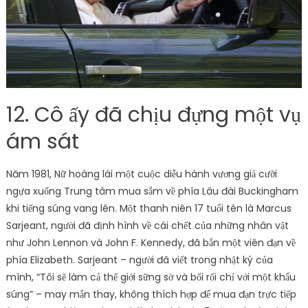
12. Cô ấy đã chịu đựng một vụ
ám sát
Năm 1981, Nữ hoàng lái một cuộc diễu hành vương giả cưỡi
ngựa xuống Trung tâm mua sắm về phía Lâu đài Buckingham
khi tiếng súng vang lên. Một thanh niên 17 tuổi tên là Marcus
Sarjeant, người đã định hình về cái chết của những nhân vật
như John Lennon và John F. Kennedy, đã bắn một viên đạn về
phía Elizabeth. Sarjeant – người đã viết trong nhật ký của
mình, “Tôi sẽ làm cả thế giới sững sờ và bối rối chỉ với một khẩu
súng” – may mắn thay, không thích hợp để mua đạn trực tiếp