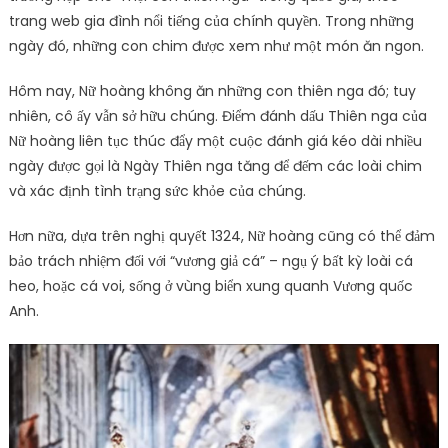
trang web gia đình nổi tiếng của chính quyền. Trong những
ngày đó, những con chim được xem như một món ăn ngon.
Hôm nay, Nữ hoàng không ăn những con thiên nga đó; tuy
nhiên, cô ấy vẫn sở hữu chúng. Điểm đánh dấu Thiên nga của
Nữ hoàng liên tục thúc đẩy một cuộc đánh giá kéo dài nhiều
ngày được gọi là Ngày Thiên nga tăng để đếm các loài chim
và xác định tình trạng sức khỏe của chúng.
Hơn nữa, dựa trên nghị quyết 1324, Nữ hoàng cũng có thể đảm
bảo trách nhiệm đối với “vương giả cá” – ngụ ý bất kỳ loài cá
heo, hoặc cá voi, sống ở vùng biển xung quanh Vương quốc
Anh.