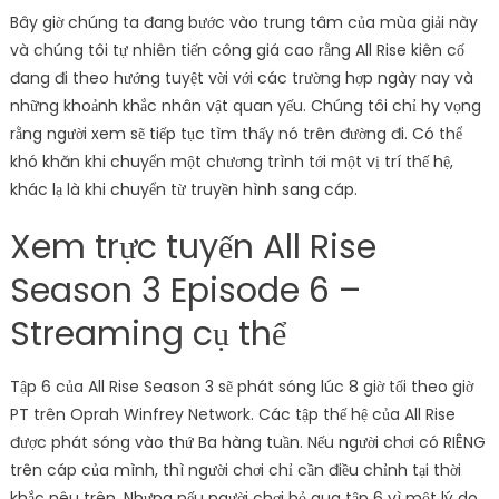
Bây giờ chúng ta đang bước vào trung tâm của mùa giải này
và chúng tôi tự nhiên tiến công giá cao rằng All Rise kiên cố
đang đi theo hướng tuyệt vời với các trường hợp ngày nay và
những khoảnh khắc nhân vật quan yếu. Chúng tôi chỉ hy vọng
rằng người xem sẽ tiếp tục tìm thấy nó trên đường đi. Có thể
khó khăn khi chuyển một chương trình tới một vị trí thế hệ,
khác lạ là khi chuyển từ truyền hình sang cáp.
Xem trực tuyến All Rise
Season 3 Episode 6 –
Streaming cụ thể
Tập 6 của All Rise Season 3 sẽ phát sóng lúc 8 giờ tối theo giờ
PT trên Oprah Winfrey Network. Các tập thế hệ của All Rise
được phát sóng vào thứ Ba hàng tuần. Nếu người chơi có RIÊNG
trên cáp của mình, thì người chơi chỉ cần điều chỉnh tại thời
khắc nêu trên. Nhưng nếu người chơi bỏ qua tập 6 vì một lý do