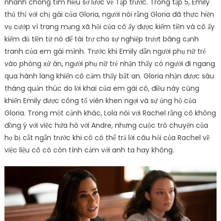
nhanh chóng tìm hiểu sơ lược về Tập trước. Trong tập 5, Emily
thủ thỉ với chị gái của Gloria, người nói rằng Gloria đã thực hiện
vụ cướp vì trang mạng xã hội của cô ấy được kiếm tiền và cô ấy
kiếm đủ tiền từ nó để tài trợ cho sự nghiệp trượt băng cạnh
tranh của em gái mình. Trước khi Emily dẫn người phụ nữ trẻ
vào phòng xử án, người phụ nữ trẻ nhận thấy có người đi ngang
qua hành lang khiến cô cảm thấy bất an. Gloria nhận được sáu
tháng quản thúc do lời khai của em gái cô, điều này cũng
khiến Emily được công tố viên khen ngợi và sự ủng hộ của
Gloria. Trong một cảnh khác, Lola nói với Rachel rằng cô không
đồng ý với việc hứa hò với Andre, nhưng cuộc trò chuyện của
họ bị cắt ngắn trước khi cô có thể trả lời câu hỏi của Rachel về
việc liệu cô có còn tình cảm với anh ta hay không.