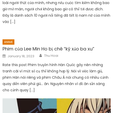
loài người thật của mình, nhưng nếu cuộc tìm kiếm không bao
giờ mở màn, người chơi không bao giờ có thể tới được đích.
Đây là danh sách 10 người nổi tiếng đã tiết lộ nam nữ của mình
vào […]
ANIME
Phim của Lee Min Ho bị chê “kỹ xảo ba xu”
Author
Posted
Thu Hoai
January 18, 2023
on
Rate this post Phim truyền hình Hàn Quốc gây nên những
tranh cãi vì một số cụ thể không hợp lý. Nói về việc làm giả,
phim Hàn nói riêng và phim Châu Á nói chung có nhiều cảnh
quay diễn viên phải giả… ăn. Nguyên nhân vì đồ ăn sẵn sàng
cho cảnh quay […]