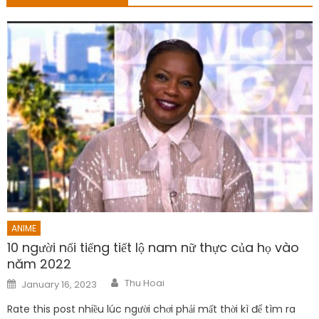
ANIME
10 người nổi tiếng tiết lộ nam nữ thực của họ vào
năm 2022
Author
Posted
Thu Hoai
January 16, 2023
on
Rate this post nhiều lúc người chơi phải mất thời kì để tìm ra