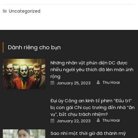
Uncategorized
Dành riêng cho bạn
Những nhân vật phản diện DC được
nhiều người yêu thích đã lên màn ảnh
rộng
Author
Posted
Thu Hoai
January 25, 2023
on
Đại úy Công an kinh tế phim “Đấu trí”
bị con gái Chi cục trưởng đến nhà “ăn
vạ”, bắt chịu trách nhiệm?
Author
Posted
Thu Hoai
January 22, 2023
on
Sao nhí một thời giờ đã thành mỹ