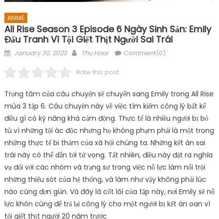
ANIME
All Rise Season 3 Episode 6 Ngày Sinh Sản: Emily
Đấu Tranh Vì Tội Giết Thịt Người Sai Trái
Posted
Author
January 30, 2023
Thu Hoai
Comment(0)
on
Rate this post
Trọng tâm của câu chuyện sẽ chuyển sang Emily trong All Rise
mùa 3 tập 6. Câu chuyện này về việc tìm kiếm công lý bất kể
điều gì có kỹ năng khá cảm động. Thực tế là nhiều người bị bỏ
tù vì những tội ác độc nhưng họ không phạm phải là một trong
những thực tế bi thảm của xã hội chúng ta. Những kết án sai
trái này có thể dẫn tới tử vong. Tất nhiên, điều này đặt ra nghĩa
vụ đối với các nhóm và trạng sư trong việc nỗ lực làm nổi trội
những thiếu sót của hệ thống, và làm như vậy không phải lúc
nào cũng đơn giản. Và đây là cốt lõi của tập này, nơi Emily sẽ nỗ
lực khôn cùng để trả lại công lý cho một người bị kết án oan vì
tội giết thịt người 20 năm trước