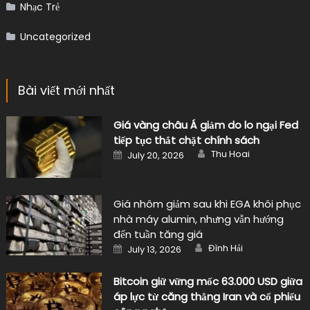
Nhạc Trẻ
Uncategorized
Bài viết mới nhất
Giá vàng châu Á giảm do lo ngại Fed
tiếp tục thắt chặt chính sách
Author
Posted
Thu Hoai
July 20, 2026
on
Giá nhôm giảm sau khi EGA khôi phục
nhà máy alumin, nhưng vẫn hướng
đến tuần tăng giá
Author
Posted
Đình Hải
July 13, 2026
on
Bitcoin giữ vững mốc 63.000 USD giữa
áp lực từ căng thẳng Iran và cổ phiếu