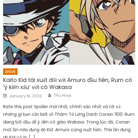
ANIME
Kaito Kid tái xuất đối với Amuro đầu tiên, Rum có
‘ý kiến ​​xấu’ với cô Wakasa
Author
Posted
Thu Hoai
January 16, 2023
on
Rate this post Spoiler mới nhất, chính xác nhất và tất cả
những gì bạn cần biết về Thám Tử Lừng Danh Conan 1100: Rum
đang bắt đầu để ý đến cô giáo Wakasa. Trong lúc đó, Conan
một lần nữa đụng độ Kid. Amuro cũng xuất hiện. This lần đụng
độ Kid có bị […]