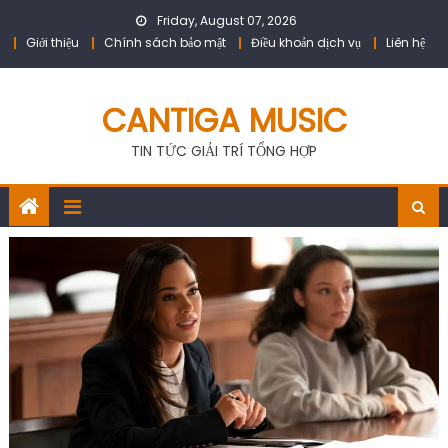
Skip
Friday, August 07, 2026
to
Giới thiệu
Chính sách bảo mật
Điều khoản dịch vụ
Liên hệ
content
CANTIGA MUSIC
TIN TỨC GIẢI TRÍ TỔNG HỢP