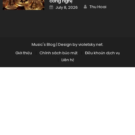
công nghệ
Author
Posted
Thu Hoai
July 8, 2026
on
Music's Blog
|
Design by
violetsky.net
.
Giới thiệu
Chính sách bảo mật
Điều khoản dịch vụ
Liên hệ