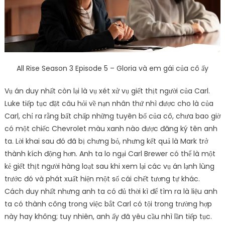
All Rise Season 3 Episode 5 – Gloria và em gái của cô ấy
Vụ án duy nhất còn lại là vụ xét xử vụ giết thịt người của Carl.
Luke tiếp tục đặt câu hỏi về nạn nhân thứ nhì được cho là của
Carl, chỉ ra rằng bất chấp những tuyên bố của cô, chưa bao giờ
có một chiếc Chevrolet màu xanh nào được đăng ký tên anh
ta. Lời khai sau đó đã bị chưng bỏ, nhưng kết quả là Mark trở
thành kích động hơn. Anh ta lo ngại Carl Brewer có thể là một
kẻ giết thịt người hàng loạt sau khi xem lại các vụ án lạnh lùng
trước đó và phát xuất hiện một số cái chết tương tự khác.
Cách duy nhất nhưng anh ta có đủ thời kì để tìm ra là liệu anh
ta có thành công trong việc bắt Carl có tội trong trường hợp
này hay không; tuy nhiên, anh ấy đã yêu cầu nhì lần tiếp tục.