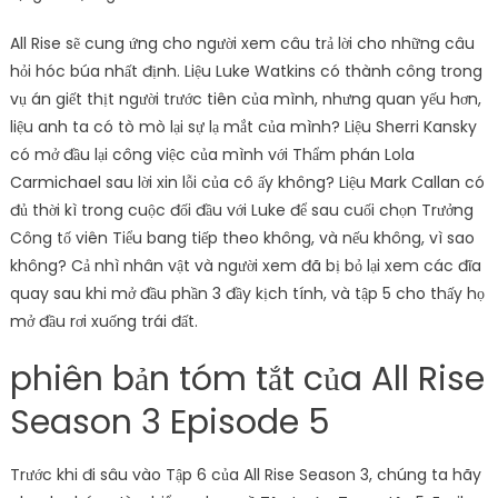
All Rise sẽ cung ứng cho người xem câu trả lời cho những câu
hỏi hóc búa nhất định. Liệu Luke Watkins có thành công trong
vụ án giết thịt người trước tiên của mình, nhưng quan yếu hơn,
liệu anh ta có tò mò lại sự lạ mắt của mình? Liệu Sherri Kansky
có mở đầu lại công việc của mình với Thẩm phán Lola
Carmichael sau lời xin lỗi của cô ấy không? Liệu Mark Callan có
đủ thời kì trong cuộc đối đầu với Luke để sau cuối chọn Trưởng
Công tố viên Tiểu bang tiếp theo không, và nếu không, vì sao
không? Cả nhì nhân vật và người xem đã bị bỏ lại xem các đĩa
quay sau khi mở đầu phần 3 đầy kịch tính, và tập 5 cho thấy họ
mở đầu rơi xuống trái đất.
phiên bản tóm tắt của All Rise
Season 3 Episode 5
Trước khi đi sâu vào Tập 6 của All Rise Season 3, chúng ta hãy