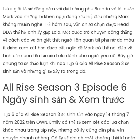
Luke giãi tỏ sự đồng cảm với đại trượng phu Brenda và lôi cuốn
Mark vào những lời khen ngợi đáng xấu hổ, điều nhưng Mark
không muốn nghe. Tối hôm sau, vẫn chưa chọn được Head
DDA thế hệ, anh ấy gặp Lola. Một cuộc trò chuyện căng thẳng
về cách các vụ án giết thịt người liên quan tới phụ nữ da màu
ít được xem xét hơn được cắt ngắn để Mark có thể nói đùa về
tình cảm còn tồn tại của Lola dành cho người yêu cũ. Bây giờ
chúng ta sẽ thảo luận khi nào Tập 6 của All Rise Season 3 sẽ
sinh sản và những gì sẽ xảy ra trong đó.
All Rise Season 3 Episode 6
Ngày sinh sản & Xem trước
Tập 6 của All Rise Season 3 sẽ sinh sản vào ngày 14 tháng 7
năm 2022 trên OWN. Emily có thể sẽ xem xét các lựa chọn
khác nhau trong tập này, nhưng cô ấy cũng cần phải vận
chuyển nhanh chóng. Cô ấy sẽ chỉ có một khoảng thời kì ngắn