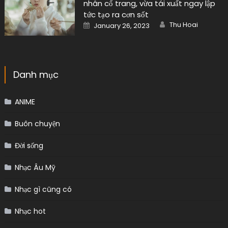
nhân cổ trang, vừa tái xuất ngay lập
tức tạo ra cơn sốt
Author
Posted
Thu Hoai
January 26, 2023
on
Danh mục
ANIME
Buôn chuyện
Đời sống
Nhạc Âu Mỹ
Nhạc gì cũng có
Nhạc hot