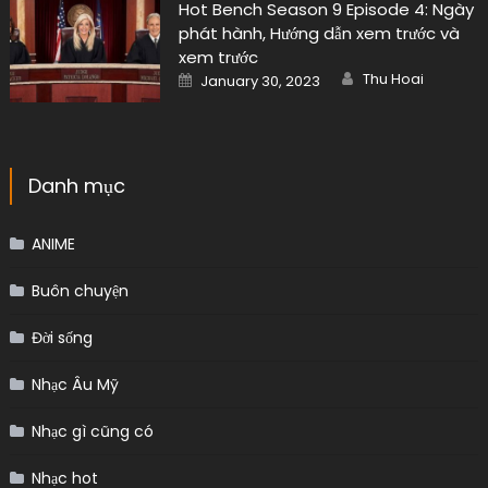
Hot Bench Season 9 Episode 4: Ngày
phát hành, Hướng dẫn xem trước và
xem trước
Author
Posted
Thu Hoai
January 30, 2023
on
Danh mục
ANIME
Buôn chuyện
Đời sống
Nhạc Âu Mỹ
Nhạc gì cũng có
Nhạc hot