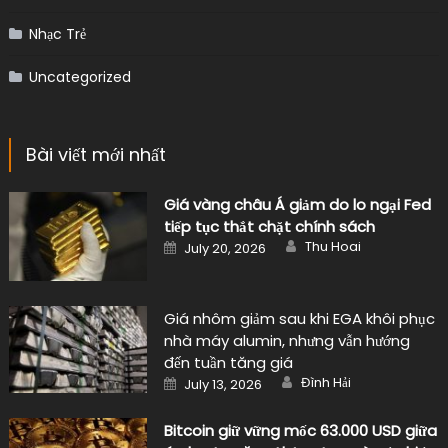
Nhạc Trẻ
Uncategorized
Bài viết mới nhất
Giá vàng châu Á giảm do lo ngại Fed
tiếp tục thắt chặt chính sách
Author
Posted
Thu Hoai
July 20, 2026
on
Giá nhôm giảm sau khi EGA khôi phục
nhà máy alumin, nhưng vẫn hướng
đến tuần tăng giá
Author
Posted
Đình Hải
July 13, 2026
on
Bitcoin giữ vững mốc 63.000 USD giữa