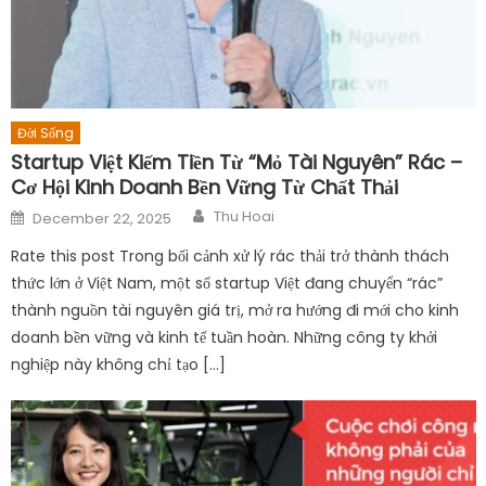
Đời Sống
Startup Việt Kiếm Tiền Từ “Mỏ Tài Nguyên” Rác –
Cơ Hội Kinh Doanh Bền Vững Từ Chất Thải
Author
Posted
Thu Hoai
December 22, 2025
on
Rate this post Trong bối cảnh xử lý rác thải trở thành thách
thức lớn ở Việt Nam, một số startup Việt đang chuyển “rác”
thành nguồn tài nguyên giá trị, mở ra hướng đi mới cho kinh
doanh bền vững và kinh tế tuần hoàn. Những công ty khởi
nghiệp này không chỉ tạo […]