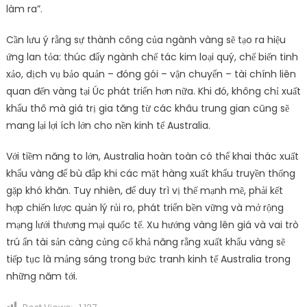
làm ra”.
Cần lưu ý rằng sự thành công của ngành vàng sẽ tạo ra hiệu
ứng lan tỏa: thúc đẩy ngành chế tác kim loại quý, chế biến tinh
xảo, dịch vụ bảo quản – đóng gói – vận chuyển – tài chính liên
quan đến vàng tại Úc phát triển hơn nữa. Khi đó, không chỉ xuất
khẩu thô mà giá trị gia tăng từ các khâu trung gian cũng sẽ
mang lại lợi ích lớn cho nền kinh tế Australia.
Với tiềm năng to lớn, Australia hoàn toàn có thể khai thác xuất
khẩu vàng để bù đắp khi các mặt hàng xuất khẩu truyền thống
gặp khó khăn. Tuy nhiên, để duy trì vị thế mạnh mẽ, phải kết
hợp chiến lược quản lý rủi ro, phát triển bền vững và mở rộng
mạng lưới thương mại quốc tế. Xu hướng vàng lên giá và vai trò
trú ẩn tài sản càng củng cố khả năng rằng xuất khẩu vàng sẽ
tiếp tục là mảng sáng trong bức tranh kinh tế Australia trong
những năm tới.