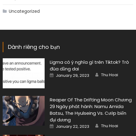
Uncategorized
Dành riêng cho bạn
Ligma có ý nghĩa gì trên Tiktok? Trò
đùa dằng dai
Author
Posted
Thu Hoai
January 29, 2023
on
Reaper Of The Drifting Moon Chương
29 Ngày phát hành: Namu Amida
Batsu, The Hyulseing Vs. Cướp biển
đại dương
Author
Posted
Thu Hoai
January 22, 2023
on