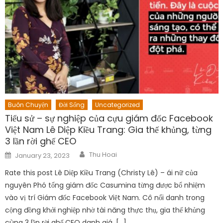
Buôn Chuyện
Đời Sống
Uncategorized
Tiểu sử – sự nghiệp của cựu giám đốc Facebook
Việt Nam Lê Diệp Kiều Trang: Gia thế khủng, từng
3 lần rời ghế CEO
Author
Posted
Thu Hoai
January 23, 2023
on
Rate this post Lê Diệp Kiều Trang (Christy Lê) – ái nữ của
nguyên Phó tổng giám đốc Casumina từng được bổ nhiệm
vào vị trí Giám đốc Facebook Việt Nam. Cô nổi danh trong
cộng đồng khởi nghiệp nhờ tài năng thực thụ, gia thế khủng
cùng 3 lần rời ghế CEO danh giá. […]