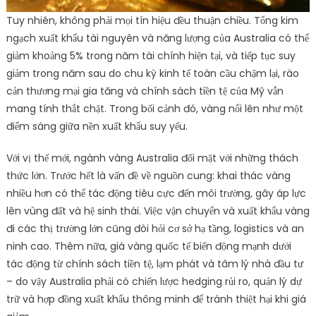
Tuy nhiên, không phải mọi tín hiệu đều thuận chiều. Tổng kim
ngạch xuất khẩu tài nguyên và năng lượng của Australia có thể
giảm khoảng 5% trong năm tài chính hiện tại, và tiếp tục suy
giảm trong năm sau do chu kỳ kinh tế toàn cầu chậm lại, rào
cản thương mại gia tăng và chính sách tiền tệ của Mỹ vẫn
mang tính thắt chặt. Trong bối cảnh đó, vàng nổi lên như một
điểm sáng giữa nền xuất khẩu suy yếu.
Với vị thế mới, ngành vàng Australia đối mặt với những thách
thức lớn. Trước hết là vấn đề về nguồn cung: khai thác vàng
nhiều hơn có thể tác động tiêu cực đến môi trường, gây áp lực
lên vùng đất và hệ sinh thái. Việc vận chuyển và xuất khẩu vàng
đi các thị trường lớn cũng đòi hỏi cơ sở hạ tầng, logistics và an
ninh cao. Thêm nữa, giá vàng quốc tế biến động mạnh dưới
tác động từ chính sách tiền tệ, lạm phát và tâm lý nhà đầu tư
– do vậy Australia phải có chiến lược hedging rủi ro, quản lý dự
trữ và hợp đồng xuất khẩu thông minh để tránh thiệt hại khi giá