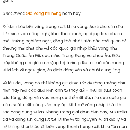
giảm.
Xem thêm:
Giá vàng mi hồng
hôm nay
Để đảm bảo bền vững trong xuất khẩu vàng, Australia cần đầu
tư mạnh vào công nghệ khai thác xanh, áp dụng tiêu chuẩn
môi trường nghiêm ngặt, đồng thời phát triển các mối quan hệ
thương mại chặt chẽ với các quốc gia nhập khẩu vàng như
Trung Quốc, Ấn Độ, các nước Trung Đông và châu Âu. Điều
này không chỉ giúp mở rộng thị trường đầu ra, mà còn mang
lại lợi ích về ngoại giao, ổn định dòng vốn và chuỗi cung ứng.
Về lâu dài, vàng có thể không giữ được tốc độ tăng trưởng như
hiện nay nếu các điều kiện kinh tế thay đổi – nếu lãi suất toàn
cầu tăng, dòng vốn vào vàng có thể mất đà; nếu các quốc gia
kiểm soát chặt dòng vốn hay áp đặt thuế vàng nhập khẩu thì
tác động cũng sẽ lớn. Nhưng trong giai đoạn hiện nay, Australia
đã và đang tận dụng rất tốt lợi thế về tài nguyên, vị trí địa lý và
hệ thống khai thác để biến vàng thành hàng xuất khẩu “ăn nên