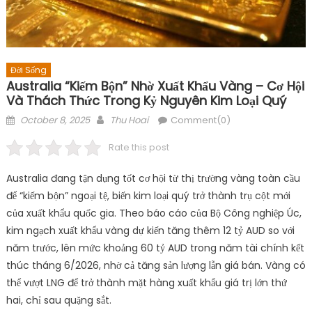
Đời Sống
Australia “kiếm Bộn” Nhờ Xuất Khẩu Vàng – Cơ Hội
Và Thách Thức Trong Kỷ Nguyên Kim Loại Quý
Posted
Author
October 8, 2025
Thu Hoai
Comment(0)
on
Rate this post
Australia đang tận dụng tốt cơ hội từ thị trường vàng toàn cầu
để “kiếm bộn” ngoại tệ, biến kim loại quý trở thành trụ cột mới
của xuất khẩu quốc gia. Theo báo cáo của Bộ Công nghiệp Úc,
kim ngạch xuất khẩu vàng dự kiến tăng thêm 12 tỷ AUD so với
năm trước, lên mức khoảng 60 tỷ AUD trong năm tài chính kết
thúc tháng 6/2026, nhờ cả tăng sản lượng lẫn giá bán. Vàng có
thể vượt LNG để trở thành mặt hàng xuất khẩu giá trị lớn thứ
hai, chỉ sau quặng sắt.