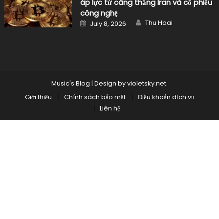
áp lực từ căng thẳng Iran và cổ phiếu
công nghệ
Author
Posted
Thu Hoai
July 8, 2026
on
Music's Blog
|
Design by
violetsky.net
.
Giới thiệu
Chính sách bảo mật
Điều khoản dịch vụ
Liên hệ