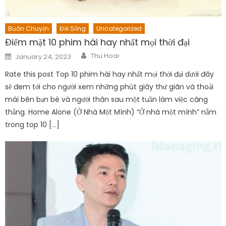
Buôn Chuyện
Đời Sống
Uncategorized
Điểm mặt 10 phim hài hay nhất mọi thời đại
Author
Posted
Thu Hoai
January 24, 2023
on
Rate this post Top 10 phim hài hay nhất mọi thời đại dưới đây
sẽ đem tới cho người xem những phút giây thư giãn và thoải
mái bên bạn bè và người thân sau một tuần làm việc căng
thẳng. Home Alone (Ở Nhà Một Mình) “Ở nhà một mình” nằm
trong top 10 […]