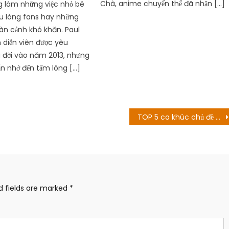
Chà, anime chuyển thể đã nhận […]
g làm những việc nhỏ bé
ều lòng fans hay những
àn cảnh khó khăn. Paul
diễn viên được yêu
 đời vào năm 2013, nhưng
ẫn nhớ đến tấm lòng […]
TOP 5 ca khúc chủ đề được bình chọn nhiều nhất cho Album Cuối cùng của Naruto
d fields are marked
*