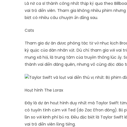
Là nữ ca sĩ thành công nhất thập kỷ qua theo Billboard
vai trò diễn viên. Tham gia không nhiều phim nhưng n
biệt có nhiều câu chuyện ẩn đằng sau.
Cats
Tham gia dự án được phóng tác từ vở nhạc kịch Broa
kỳ quặc của dàn nhân vật. Dù chỉ tham gia với vai trò
mạng xã hội, là trung tâm của truyền thông lúc ấy. S
thành vai diễn đáng quên, nhưng vô cùng độc đáo tro
Hoạt hình The Lorax
Đây là dự án hoạt hình duy nhất mà Taylor Swift từn
có tuyến tình cảm với Ted (do Zac Efron đóng). Bộ 
lần so với kinh phí bỏ ra. Điều đặc biệt là Taylor S
vai trò diễn viên lồng tiếng.