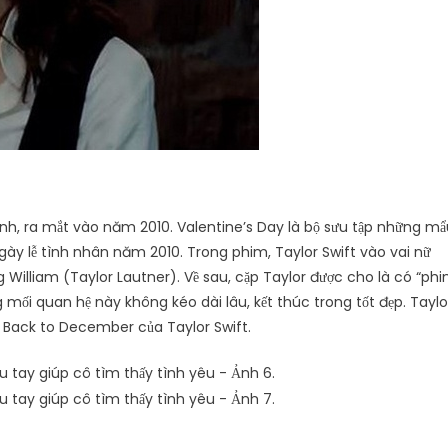
 ảnh, ra mắt vào năm 2010. Valentine’s Day là bộ sưu tập những m
ày lễ tình nhân năm 2010. Trong phim, Taylor Swift vào vai nữ
 William (Taylor Lautner). Về sau, cặp Taylor được cho là có “ph
g mối quan hệ này không kéo dài lâu, kết thúc trong tốt đẹp. Taylo
 Back to December của Taylor Swift.