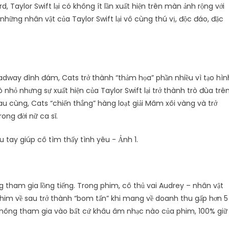
, Taylor Swift lại có không ít lần xuất hiện trên màn ảnh rộng với
hững nhân vật của Taylor Swift lại vô cùng thú vị, độc đáo, đặc
dway đình đám, Cats trở thành “thảm họa” phần nhiều vì tạo hìn
 nhỏ nhưng sự xuất hiện của Taylor Swift lại trở thành trò đùa trê
au cùng, Cats “chiến thắng” hàng loạt giải Mâm xôi vàng và trở
ng đời nữ ca sĩ.
g tham gia lồng tiếng. Trong phim, cô thủ vai Audrey – nhân vật
phim về sau trở thành “bom tấn” khi mang về doanh thu gấp hơn 5
wift không tham gia vào bất cứ khâu âm nhạc nào của phim, 100% giữ