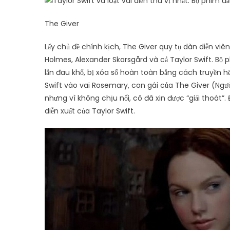
The Giver
Lấy chủ đề chính kịch, The Giver quy tụ dàn diễn viê
Holmes, Alexander Skarsgård và cả Taylor Swift. Bộ 
lẫn đau khổ, bị xóa sổ hoàn toàn bằng cách truyền h
Swift vào vai Rosemary, con gái của The Giver (Ngườ
nhưng vì không chịu nổi, cô đã xin được “giải thoát”.
diễn xuất của Taylor Swift.