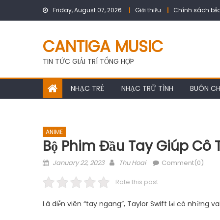
Skip
Friday, August 07, 2026
Giới thiệu
Chính sách bảo
to
content
CANTIGA MUSIC
TIN TỨC GIẢI TRÍ TỔNG HỢP
NHẠC TRẺ
NHẠC TRỮ TÌNH
BUÔN C
ANIME
Bộ Phim Đầu Tay Giúp Cô 
Posted
Author
January 22, 2023
Thu Hoai
Comment(0)
on
Rate this post
Là diễn viên “tay ngang”, Taylor Swift lại có những v