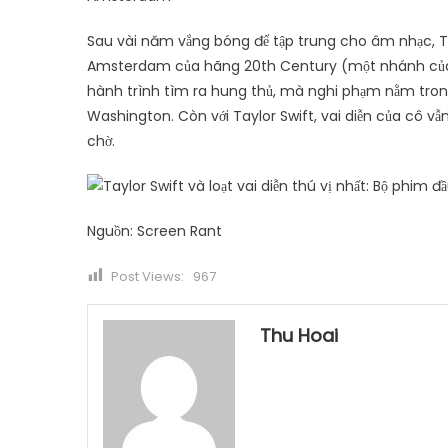
Sau vài năm vắng bóng để tập trung cho âm nhạc, Ta
Amsterdam của hãng 20th Century (một nhánh của D
hành trình tìm ra hung thủ, mà nghi phạm nằm trong
Washington. Còn với Taylor Swift, vai diễn của cô vẫ
chờ.
Nguồn: Screen Rant
Post Views:
967
Thu Hoai