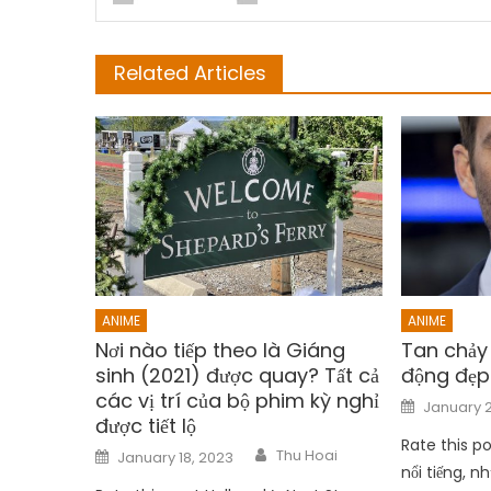
Related Articles
ANIME
ANIME
Nơi nào tiếp theo là Giáng
Tan chảy
sinh (2021) được quay? Tất cả
động đẹp
các vị trí của bộ phim kỳ nghỉ
Posted
January 2
on
được tiết lộ
Rate this p
Author
Posted
Thu Hoai
January 18, 2023
on
nổi tiếng, 