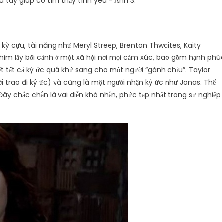
n kỳ cựu, tài năng như Meryl Streep, Brenton Thwaites, Kaity
phim lấy bối cảnh ở một xã hội nơi mọi cảm xúc, bao gồm hạnh phú
ết tất cả ký ức quá khứ sang cho một người “gánh chịu”. Taylor
i trao đi ký ức) và cũng là một người nhận ký ức như Jonas. Thế
 Đây chắc chắn là vai diễn khó nhằn, phức tạp nhất trong sự nghiệp