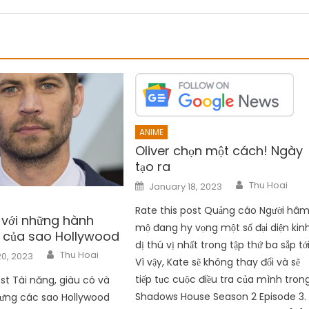
ANIME
Oliver chọn một cách! Ngày
tạo ra
Author
Posted
Thu Hoai
January 18, 2023
on
Rate this post Quảng cáo Người hâ
 với những hành
mộ đang hy vọng một số đại diện kin
 của sao Hollywood
dị thú vị nhất trong tập thứ ba sắp tới
Author
Thu Hoai
0, 2023
Vì vậy, Kate sẽ không thay đổi và sẽ
tiếp tục cuộc điều tra của mình tron
ost Tài năng, giàu có và
Shadows House Season 2 Episode 3.
nhưng các sao Hollywood