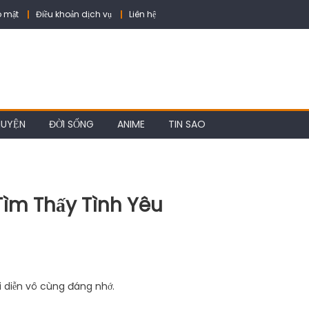
 mật
Điều khoản dịch vụ
Liên hệ
HUYỆN
ĐỜI SỐNG
ANIME
TIN SAO
Tìm Thấy Tình Yêu
ai diễn vô cùng đáng nhớ.