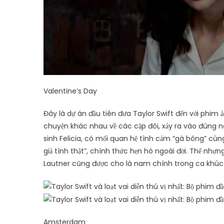
Valentine’s Day
Đây là dự án đầu tiên đưa Taylor Swift đến với phim
chuyện khác nhau về các cặp đôi, xảy ra vào đúng ng
sinh Felicia, có mối quan hệ tình cảm “gà bông” cùng
giả tình thật”, chính thức hẹn hò ngoài đời. Thế nhưn
Lautner cũng được cho là nam chính trong ca khúc
Amsterdam