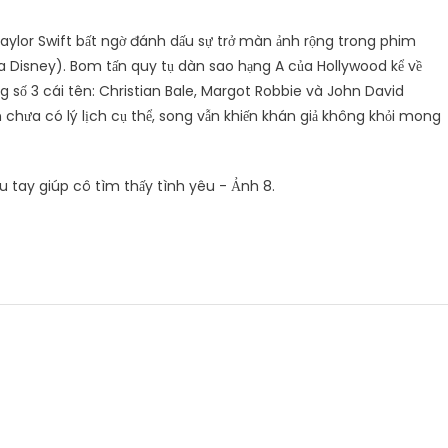
ylor Swift bất ngờ đánh dấu sự trở màn ảnh rộng trong phim
isney). Bom tấn quy tụ dàn sao hạng A của Hollywood kể về
 số 3 cái tên: Christian Bale, Margot Robbie và John David
n chưa có lý lịch cụ thể, song vẫn khiến khán giả không khỏi mong