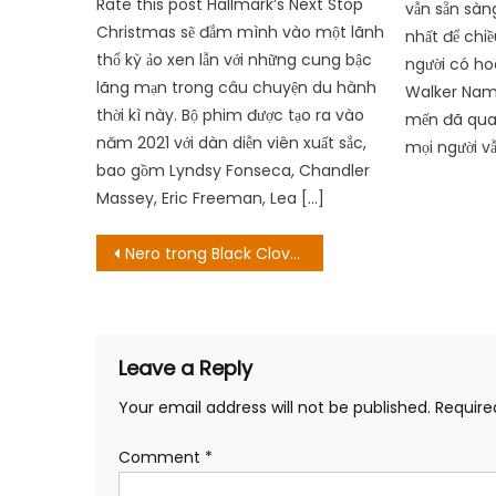
Rate this post Hallmark’s Next Stop
vẫn sẵn sàn
Christmas sẽ đắm mình vào một lãnh
nhất để chi
thổ kỳ ảo xen lẫn với những cung bậc
người có ho
lãng mạn trong câu chuyện du hành
Walker Nam 
thời kì này. Bộ phim được tạo ra vào
mến đã qua
năm 2021 với dàn diễn viên xuất sắc,
mọi người v
bao gồm Lyndsy Fonseca, Chandler
Massey, Eric Freeman, Lea […]
Post
Nero trong Black Clover là ai?
navigation
Leave a Reply
Your email address will not be published.
Require
Comment
*