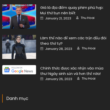
Giá là địa điểm quay phim phù hợp:
Mọi thứ bạn nên biết
Author
Posted
Thu Hoai
January 21, 2023
on
Làm thế nào để xem các trận đấu đói
theo thứ tự?
Author
Posted
Thu Hoai
January 28, 2023
on
Chính thức được xác nhận vào mùa
thu! Ngày sinh sản và hơn thế nữa!
Author
Posted
Thu Hoai
January 26, 2023
on
Danh mục