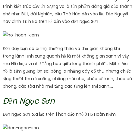
trình kiến ​​trúc đầy ấn tượng và là sản phẩm đáng giá của thành
phố như: Bút, đài Nghiên, cầu Thê Húc dẫn vào lầu Đắc Nguyệt
hay đình Trấn Ba trên lối dẫn vào đền Ngọc Sơn .
Đến đây bạn có cơ hội thưởng thức và thư giãn không khí
trong lành lạnh xung quanh hồ là một không gian xanh vì vậy
mà Hồ được ví như “lẵng hoa giữa lòng thành phố”… Mặt nước
hồ là tấm gương lớn soi bóng la những cây cổ thụ, những chiếc
rặng thướt tha rủ xuống, những mái che, chùa cổ kính, tháp cũ
phong, các tòa nhà mới tầng cao tầng lên trời xanh….
Đền Ngọc Sơn
Đền Ngọc Sơn tọa lạc trên 1 hòn đảo nhỏ ở Hồ Hoàn Kiếm.