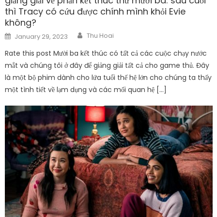
giảng giải về phần kết thúc thứ mười ba: sau cuối
thì Tracy có cứu được chính mình khỏi Evie
không?
Author
Posted
Thu Hoai
January 29, 2023
on
Rate this post Mười ba kết thúc có tất cả các cuộc chạy nước
mắt và chúng tôi ở đây để giảng giải tất cả cho game thủ. Đây
là một bộ phim dành cho lứa tuổi thế hệ lớn cho chúng ta thấy
một tình tiết về lạm dụng và các mối quan hệ […]