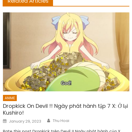
Related Articles
ANIME
Dropkick On Devil !! Ngày phát hành tập 7 X: Ở lại
Kushiro!
Author
Posted
Thu Hoai
January 29, 2023
on
Rate this post Dropkick trên Devil !! Ngày phát hành của X