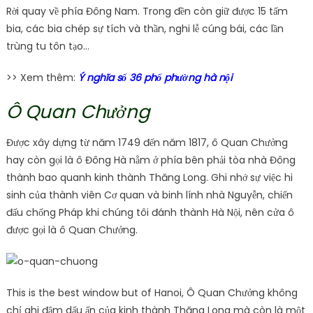
Rời quay về phía Đông Nam. Trong đền còn giữ được 15 tấm
bia, các bia chép sự tích và thần, nghi lễ cúng bái, các lần
trùng tu tôn tạo…
>> Xem thêm:
Ý nghĩa số 36 phố phường hà nội
Ô Quan Chưởng
Được xây dựng từ năm 1749 đến năm 1817, ô Quan Chưởng
hay còn gọi là ô Đông Hà nằm ở phía bên phải tòa nhà Đông
thành bao quanh kinh thành Thăng Long. Ghi nhớ sự việc hi
sinh của thành viên Cơ quan và binh lính nhà Nguyễn, chiến
đấu chống Pháp khi chúng tôi đánh thành Hà Nội, nên cửa ô
được gọi là ô Quan Chưởng.
This is the best window but of Hanoi, Ô Quan Chưởng không
chỉ ghi đậm dấu ấn của kinh thành Thăng Long mà còn là một