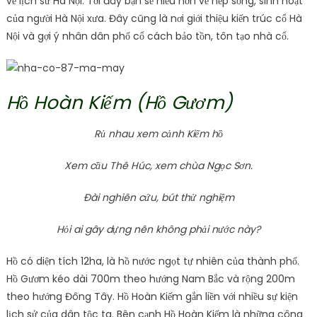
về lịch sử Hà Nội. Tới đây bạn sẽ hiểu hơn về nếp sống, sinh hoạt
của người Hà Nội xưa. Đây cũng là nơi giới thiệu kiến ​​trúc cổ Hà
Nội và gợi ý nhân dân phố cổ cách bảo tồn, tôn tạo nhà cổ.
Hồ Hoàn Kiếm (Hồ Gươm)
Rủ nhau xem cảnh Kiếm hồ
Xem cầu Thê Húc, xem chùa Ngọc Sơn.
Đài nghiên cứu, bút thử nghiệm
Hỏi ai gây dựng nên không phải nước này?
Hồ có diện tích 12ha, là hồ nước ngọt tự nhiên của thành phố.
Hồ Gươm kéo dài 700m theo hướng Nam Bắc và rộng 200m
theo hướng Đông Tây. Hồ Hoàn Kiếm gắn liền với nhiều sự kiện
lịch sử của dân tộc ta. Bên cạnh Hồ Hoàn Kiếm là những công