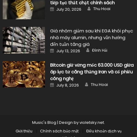
tiếp tục thắt chặt chính sách
Author
Posted
Thu Hoai
July 20, 2026
on
Giá nhôm giảm sau khi EGA khôi phục
nhà máy alumin, nhưng vẫn hướng
đến tuần tăng giá
Author
Posted
Đình Hải
July 13, 2026
on
Bitcoin giữ vững mốc 63.000 USD giữa
áp lực từ căng thẳng Iran và cổ phiếu
công nghệ
Author
Posted
Thu Hoai
July 8, 2026
on
Music's Blog
|
Design by
violetsky.net
.
Giới thiệu
Chính sách bảo mật
Điều khoản dịch vụ