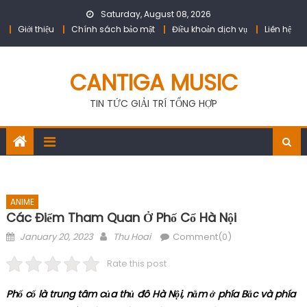
Skip
Saturday, August 08, 2026
to
Giới thiệu
Chính sách bảo mật
Điều khoản dịch vụ
Liên hệ
content
CANTIGA MUSIC
TIN TỨC GIẢI TRÍ TỔNG HỢP
ANIME
Các Điểm Tham Quan Ở Phố Cổ Hà Nội
Posted
Author
January 20, 2023
Thu Hoai
Comment(0)
on
Rate this post
Phố cổ là trung tâm của thủ đô Hà Nội, nằm ở phía Bắc và phía