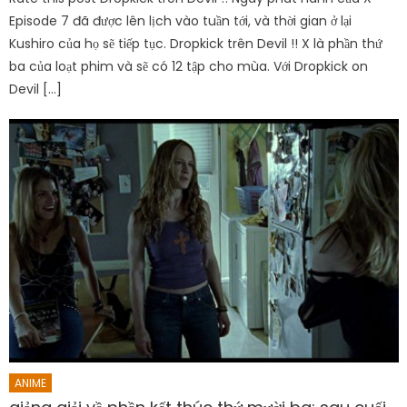
Episode 7 đã được lên lịch vào tuần tới, và thời gian ở lại
Kushiro của họ sẽ tiếp tục. Dropkick trên Devil !! X là phần thứ
ba của loạt phim và sẽ có 12 tập cho mùa. Với Dropkick on
Devil […]
ANIME