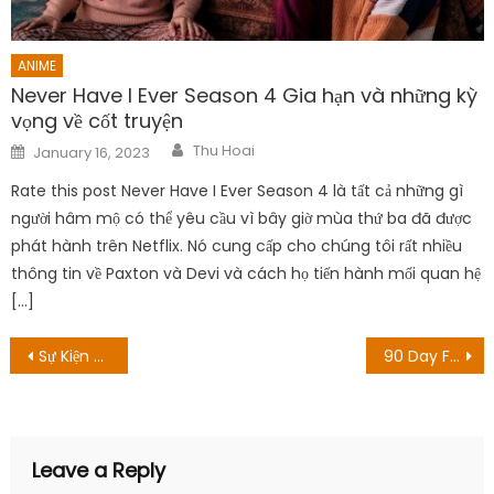
ANIME
Never Have I Ever Season 4 Gia hạn và những kỳ
vọng về cốt truyện
Author
Posted
Thu Hoai
January 16, 2023
on
Rate this post Never Have I Ever Season 4 là tất cả những gì
người hâm mộ có thể yêu cầu vì bây giờ mùa thứ ba đã được
phát hành trên Netflix. Nó cung cấp cho chúng tôi rất nhiều
thông tin về Paxton và Devi và cách họ tiến hành mối quan hệ
[…]
Post
Sự Kiện Của Khiên Anh Hùng Mobile
90 Day Fiancé UK Tập 11: Ngày phát hành, tóm tắt và cách xem
navigation
Leave a Reply