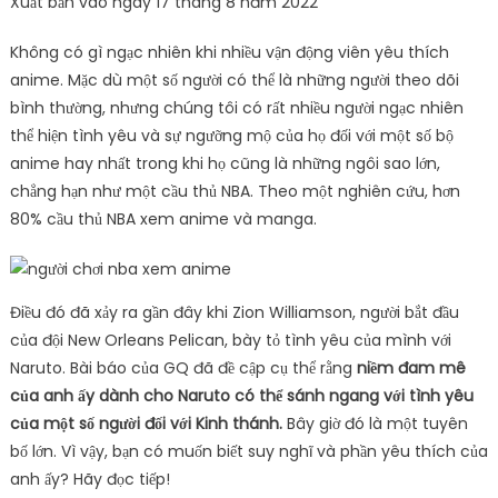
Xuất bản vào ngày 17 tháng 8 năm 2022
Không có gì ngạc nhiên khi nhiều vận động viên yêu thích
anime. Mặc dù một số người có thể là những người theo dõi
bình thường, nhưng chúng tôi có rất nhiều người ngạc nhiên
thể hiện tình yêu và sự ngưỡng mộ của họ đối với một số bộ
anime hay nhất trong khi họ cũng là những ngôi sao lớn,
chẳng hạn như một cầu thủ NBA. Theo một nghiên cứu, hơn
80% cầu thủ NBA xem anime và manga.
Điều đó đã xảy ra gần đây khi Zion Williamson, người bắt đầu
của đội New Orleans Pelican, bày tỏ tình yêu của mình với
Naruto. Bài báo của GQ đã đề cập cụ thể rằng
niềm đam mê
của anh ấy dành cho Naruto có thể sánh ngang với tình yêu
của một số người đối với Kinh thánh.
Bây giờ đó là một tuyên
bố lớn. Vì vậy, bạn có muốn biết suy nghĩ và phần yêu thích của
anh ấy? Hãy đọc tiếp!