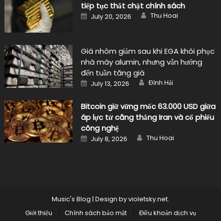
tiếp tục thắt chặt chính sách
Author
Posted
Thu Hoai
July 20, 2026
on
Giá nhôm giảm sau khi EGA khôi phục
nhà máy alumin, nhưng vẫn hướng
đến tuần tăng giá
Author
Posted
Đình Hải
July 13, 2026
on
Bitcoin giữ vững mốc 63.000 USD giữa
áp lực từ căng thẳng Iran và cổ phiếu
công nghệ
Author
Posted
Thu Hoai
July 8, 2026
on
Music's Blog
|
Design by
violetsky.net
.
Giới thiệu
Chính sách bảo mật
Điều khoản dịch vụ