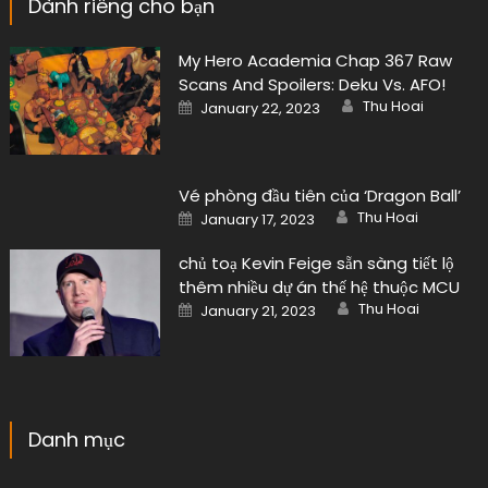
Dành riêng cho bạn
My Hero Academia Chap 367 Raw
Scans And Spoilers: Deku Vs. AFO!
Author
Posted
Thu Hoai
January 22, 2023
on
Vé phòng đầu tiên của ‘Dragon Ball’
Author
Posted
Thu Hoai
January 17, 2023
on
chủ toạ Kevin Feige sẵn sàng tiết lộ
thêm nhiều dự án thế hệ thuộc MCU
Author
Posted
Thu Hoai
January 21, 2023
on
Danh mục