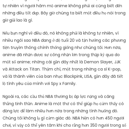
tự nhiên vì người hâm mộ anime không phải ai cũng biết đến
những điều tốt đẹp. Bây giờ chúng ta biết một điều họ nói trong
giờ giải lao là gì.
Nếu bạn nghĩ về điều đó, nó không phải là không tự nhiên, vì
nhiều ngôi sao NBA đang ở độ tuổi 20 và tận hưởng các phương
tiện truyền thông chính thống giống như chúng tôi. Hơn nữa,
anime đã nhận được sự công nhận lớn trong thập kỷ qua do
một số anime; những cái gần đây nhất là Demon Slayer, JJK
và Attack on Titan. Thậm chí, một trong những ca sĩ K-pop,
và là thành viên của ban nhạc Blackpink, LISA, gần đây đã tiết
lộ tình yêu của mình với Spy x Family.
Ngoài ra, các cầu thủ NBA thường bị áp lực nặng và căng
thẳng tinh thần. Anime là một thứ có thể giúp họ cảm thấy có
động lực để làm nhiều hơn nữa trong những tình huống đó.
Chúng tôi không lạ gì cảm giác đó. NBA hiện có hơn 450 người
chơi, vì vậy có thể yên tâm khi cho rằng hơn 350 người trong số