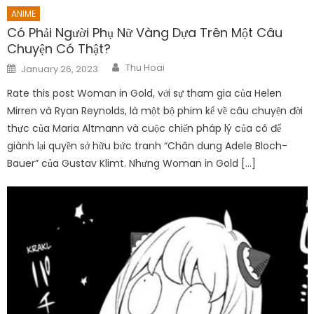
ANIME
Có Phải Người Phụ Nữ Vàng Dựa Trên Một Câu
Chuyện Có Thật?
Author
Posted
Thu Hoai
January 26, 2023
on
Rate this post Woman in Gold, với sự tham gia của Helen
Mirren và Ryan Reynolds, là một bộ phim kể về câu chuyện đời
thực của Maria Altmann và cuộc chiến pháp lý của cô để
giành lại quyền sở hữu bức tranh “Chân dung Adele Bloch-
Bauer” của Gustav Klimt. Nhưng Woman in Gold […]