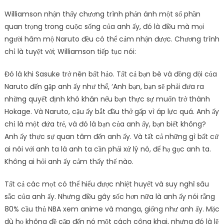
Williamson nhận thấy chương trình phản ánh một số phần
quan trọng trong cuộc sống của anh ấy, đó là điều mà mọi
người hâm mộ Naruto đều có thể cảm nhận được. Chương trình
chỉ là tuyệt vời; Williamson tiếp tục nói:
Đó là khi Sasuke trở nên bất hảo. Tất cả bạn bè và đồng đội của
Naruto đến gặp anh ấy như thể, ‘Anh bạn, bạn sẽ phải đưa ra
những quyết định khó khăn nếu bạn thực sự muốn trở thành
Hokage. Và Naruto, cậu ấy bắt đầu thở gấp vì áp lực quá. Anh ấy
chỉ là một đứa trẻ, và đó là bạn của anh ấy, bạn biết không?
Anh ấy thực sự quan tâm đến anh ấy. Và tất cả những gì bất cứ
ai nói với anh ta là anh ta cần phải xử lý nó, để hạ gục anh ta.
Không ai hỏi anh ấy cảm thấy thế nào.
Tất cả các mọt có thể hiểu được nhiệt huyết và suy nghĩ sâu
sắc của anh ấy. Nhưng điều gây sốc hơn nữa là anh ấy nói rằng
80% cầu thủ NBA xem anime và manga, giống như anh ấy. Mặc
dù họ không đề cập đến nó một cách công khai, nhưng đó là lẽ