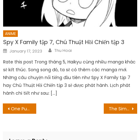
ANIME
Spy X Family tập 7, Chú Thuật Hồi Chiến tập 3
Author
Posted
Thu Hoai
January 17, 2023
on
Rate this post Trong tháng 5, Haikyu cùng nhiều manga khác
sẽ kết thúc. Song song đó, ta sẽ có thêm các manga mới.
Những câu chuyện nổi tiếng đầu tiên như Spy X Family tập 7
hay Chú Thuật Hồi Chiến tập 3 sẽ được phát hành. Lịch phát
hành chi tiết như sau: […]
Post
One Punch Man Part 3 sẽ được phát hành anime
The Simpsons Season 34 Episode 1 Ngày phát hành: Tóm tắt ngắn về những tranh cãi
navigation