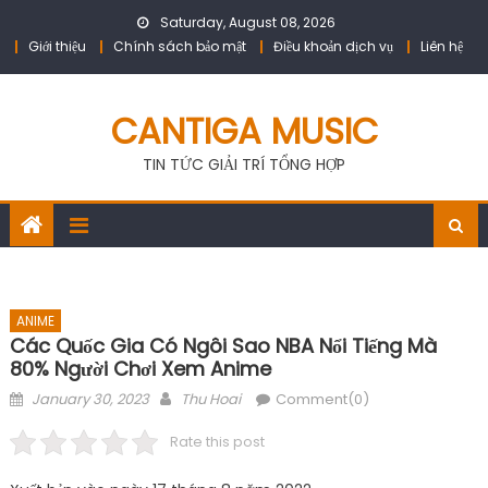
Skip
Saturday, August 08, 2026
to
Giới thiệu
Chính sách bảo mật
Điều khoản dịch vụ
Liên hệ
content
CANTIGA MUSIC
TIN TỨC GIẢI TRÍ TỔNG HỢP
ANIME
Các Quốc Gia Có Ngôi Sao NBA Nổi Tiếng Mà
80% Người Chơi Xem Anime
Posted
Author
January 30, 2023
Thu Hoai
Comment(0)
on
Rate this post