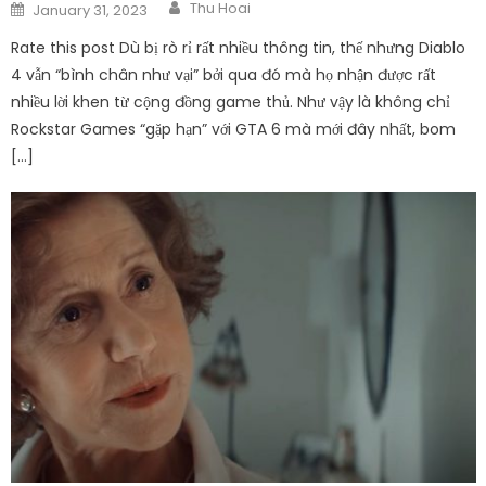
Author
Posted
Thu Hoai
January 31, 2023
on
Rate this post Dù bị rò rỉ rất nhiều thông tin, thế nhưng Diablo
4 vẫn “bình chân như vại” bởi qua đó mà họ nhận được rất
nhiều lời khen từ cộng đồng game thủ. Như vậy là không chỉ
Rockstar Games “gặp hạn” với GTA 6 mà mới đây nhất, bom
[…]