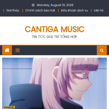
Skip
Monday, August 10, 2026
to
Giới thiệu
Chính sách bảo mật
Điều khoản dịch vụ
Liên hệ
content
CANTIGA MUSIC
TIN TỨC GIẢI TRÍ TỔNG HỢP