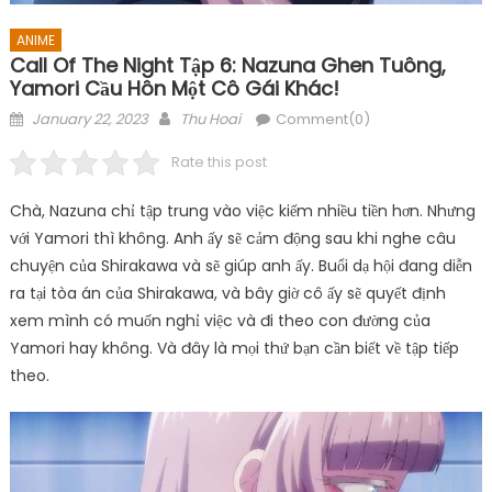
ANIME
Call Of The Night Tập 6: Nazuna Ghen Tuông,
Yamori Cầu Hôn Một Cô Gái Khác!
Posted
Author
January 22, 2023
Thu Hoai
Comment(0)
on
Rate this post
Chà, Nazuna chỉ tập trung vào việc kiếm nhiều tiền hơn. Nhưng
với Yamori thì không. Anh ấy sẽ cảm động sau khi nghe câu
chuyện của Shirakawa và sẽ giúp anh ấy. Buổi dạ hội đang diễn
ra tại tòa án của Shirakawa, và bây giờ cô ấy sẽ quyết định
xem mình có muốn nghỉ việc và đi theo con đường của
Yamori hay không. Và đây là mọi thứ bạn cần biết về tập tiếp
theo.