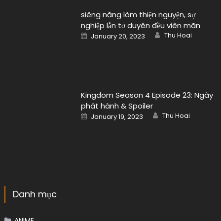
siêng năng làm thiện nguyện, sự
nghiệp lẫn tơ duyên đều viên mãn
Author
Posted
Thu Hoai
January 20, 2023
on
Kingdom Season 4 Episode 23: Ngày
phát hành & Spoiler
Author
Posted
Thu Hoai
January 19, 2023
on
Danh mục
ANIME