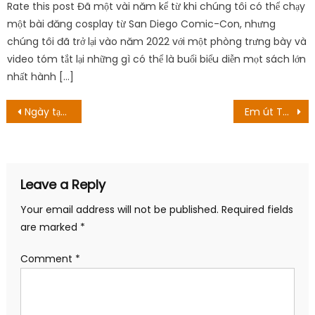
Rate this post Đã một vài năm kể từ khi chúng tôi có thể chạy
một bài đăng cosplay từ San Diego Comic-Con, nhưng
chúng tôi đã trở lại vào năm 2022 với một phòng trưng bày và
video tóm tắt lại những gì có thể là buổi biểu diễn mọt sách lớn
nhất hành […]
Post
Ngày tạo ra The Woman King: Tất cả về bộ phim lịch sử
Em út Thương Ngày Nắng Về ngày càng giỏi, cô cuối quá đỉnh
navigation
Leave a Reply
Your email address will not be published.
Required fields
are marked
*
Comment
*