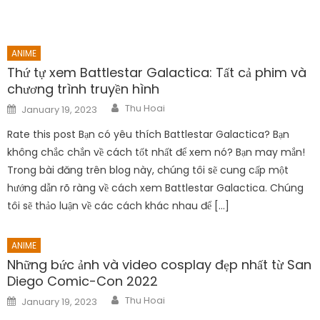
ANIME
Thứ tự xem Battlestar Galactica: Tất cả phim và
chương trình truyền hình
Author
Posted
Thu Hoai
January 19, 2023
on
Rate this post Bạn có yêu thích Battlestar Galactica? Bạn
không chắc chắn về cách tốt nhất để xem nó? Bạn may mắn!
Trong bài đăng trên blog này, chúng tôi sẽ cung cấp một
hướng dẫn rõ ràng về cách xem Battlestar Galactica. Chúng
tôi sẽ thảo luận về các cách khác nhau để […]
ANIME
Những bức ảnh và video cosplay đẹp nhất từ ​​San
Diego Comic-Con 2022
Author
Posted
Thu Hoai
January 19, 2023
on