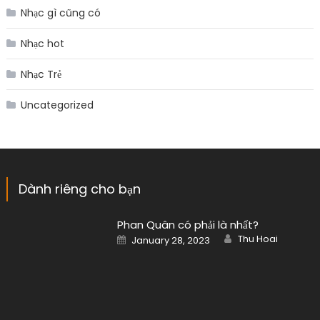
Nhạc gì cũng có
Nhạc hot
Nhạc Trẻ
Uncategorized
Dành riêng cho bạn
Phan Quân có phải là nhất?
Author
Posted
Thu Hoai
January 28, 2023
on