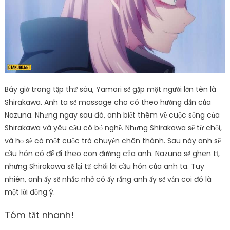
Bây giờ trong tập thứ sáu, Yamori sẽ gặp một người lớn tên là
Shirakawa. Anh ta sẽ massage cho cô theo hướng dẫn của
Nazuna. Nhưng ngay sau đó, anh biết thêm về cuộc sống của
Shirakawa và yêu cầu cô bỏ nghề. Nhưng Shirakawa sẽ từ chối,
và họ sẽ có một cuộc trò chuyện chân thành. Sau này anh sẽ
cầu hôn cô để đi theo con đường của anh. Nazuna sẽ ghen tị,
nhưng Shirakawa sẽ lại từ chối lời cầu hôn của anh ta. Tuy
nhiên, anh ấy sẽ nhắc nhở cô ấy rằng anh ấy sẽ vẫn coi đó là
một lời đồng ý.
Tóm tắt nhanh!