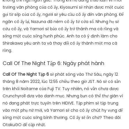
không thể ngủ ngon giấc. Trong khi họ đang thảo luận về môi
trường văn phòng của cô ấy, Kiyosumi sẽ nhận được một cuộc
gọi từ sếp của cô ấy, người sẽ yêu cầu cô ấy đến văn phòng. Để
ngăn cô ấy lại, Nazuna đã ném cô ấy từ cửa sổ. Nhưng họ sẽ
cứu cô ấy, và Yamori sẽ bảo cô ấy trở thành ma cà rồng và
sống một cuộc sống hạnh phúc. Anh ta có ý định làm cho
Shirakawa yêu anh ta và thay đổi cô ấy thành một ma cà
rồng.
Call Of The Night Tập 6: Ngày phát hành
Call Of The Night Tập 6
sẽ phát sóng vào Thứ Sáu, ngày 12
tháng 8 năm 2022, lúc 12:55 chiều theo giờ JST. Nó sẽ có sẵn
trên khối Noitame của Fuji TV. Tuy nhiên, nó vẫn chưa được
Crunchyroll đưa vào danh mục. Nhưng bạn có thể thư giãn vì
nó đang phát trực tuyến trên HIDIVE. Tập phim sẽ tập trung
vào một phụ nữ mới, và Yamori sẽ cho cô ấy chút hy vọng để
sống một cuộc sống bình thường. Cô ấy sẽ ổn chứ? Theo dõi
OtakuGO để cập nhật.