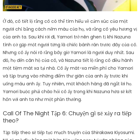
Ở đó, cô tiết lộ rằng cô có thể tìm hiểu về cảm xúc của một
người chỉ bằng cách nếm máu của họ, và rằng cô yêu hương vị
của anh ta. Sau khi rời đi, Yamori trở nên ghen tị khi Nazuna
tình cờ gặp một người từng là chiếc bánh rán trước đây của cô.
Nhưng cô ấy nói rõ rằng bây giờ Yamori là người duy nhất. Sau
đó, họ đến căn hộ của cô, và Nazuna tiết lộ rằng cô điều hành
một tiệm mát xa tại nhà. Cô ấy mát-xa miễn phí cho Yamori
và tập trung vào những điểm thư giãn của anh ấy trước khi
uống máu anh ấy. Tuy nhiên, một khách hàng đã ngắt lời họ.
Yamori buộc phải chào hỏi cô ấy trong khi Nazuna hứa sẽ kết
hôn với anh ta như một phần thưởng.
Call Of The Night Tập 6: Chuyện gì sẽ xảy ra tiếp
theo?
Tập tiếp theo sẽ tiếp tục mạch truyện của Shirakawa Kiyosumi.