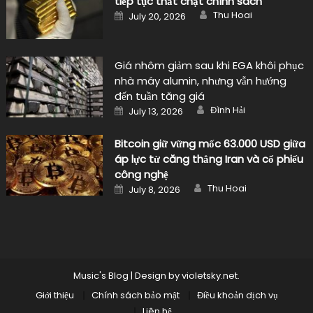
tiếp tục thắt chặt chính sách
Author
Posted
Thu Hoai
July 20, 2026
on
Giá nhôm giảm sau khi EGA khôi phục
nhà máy alumin, nhưng vẫn hướng
đến tuần tăng giá
Author
Posted
Đình Hải
July 13, 2026
on
Bitcoin giữ vững mốc 63.000 USD giữa
áp lực từ căng thẳng Iran và cổ phiếu
công nghệ
Author
Posted
Thu Hoai
July 8, 2026
on
Music's Blog
|
Design by
violetsky.net
.
Giới thiệu
Chính sách bảo mật
Điều khoản dịch vụ
Liên hệ