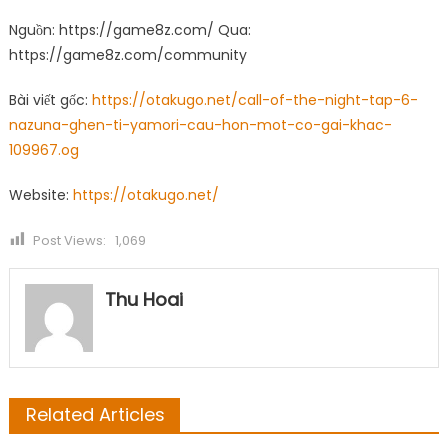
Nguồn: https://game8z.com/ Qua:
https://game8z.com/community
Bài viết gốc:
https://otakugo.net/call-of-the-night-tap-6-
nazuna-ghen-ti-yamori-cau-hon-mot-co-gai-khac-
109967.og
Website:
https://otakugo.net/
Post Views:
1,069
Thu Hoai
Related Articles