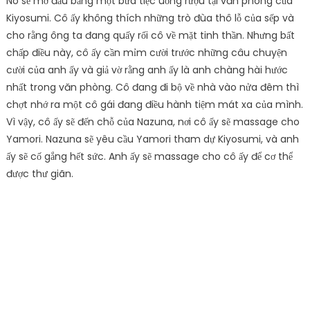
Nó sẽ mở đầu bằng một bữa tiệc uống rượu tại văn phòng của
Kiyosumi. Cô ấy không thích những trò đùa thô lỗ của sếp và
cho rằng ông ta đang quấy rối cô về mặt tinh thần. Nhưng bất
chấp điều này, cô ấy cần mỉm cười trước những câu chuyện
cười của anh ấy và giả vờ rằng anh ấy là anh chàng hài hước
nhất trong văn phòng. Cô đang đi bộ về nhà vào nửa đêm thì
chợt nhớ ra một cô gái đang điều hành tiệm mát xa của mình.
Vì vậy, cô ấy sẽ đến chỗ của Nazuna, nơi cô ấy sẽ massage cho
Yamori. Nazuna sẽ yêu cầu Yamori tham dự Kiyosumi, và anh
ấy sẽ cố gắng hết sức. Anh ấy sẽ massage cho cô ấy để cơ thể
được thư giãn.