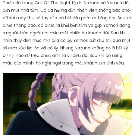
Trước đó trong Call Of The Night tập 5, Nazuna và Yamori đã
đến một nhà tắm. Cô đã hướng dẫn nhân viên thông báo cho
cô khi máy thu cổ tay của cô bắt đầu phát ra tiếng bíp. Sau khi
được thông báo, cô bước ra khỏi bồn tắm và gặp Yamori đang
ở ngoài, trên người chỉ mặc một chiếc áo khoác dài. Sau khi
nhìn thấy diện mạo mới của cô ấy, Yamori bắt đầu trải qua một
số cảm xúc lẫn lộn với cô ấy. Nhưng Nazuna không bỏ lỡ bất kỳ
cơ hội nào để trêu chọc anh ta về điều đó. Sau khi cô uống
máu của mình, họ nghỉ ngơi trong một khách sạn tình yêu.