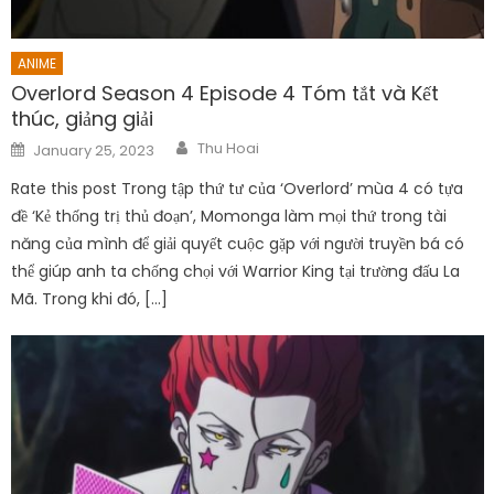
ANIME
Overlord Season 4 Episode 4 Tóm tắt và Kết
thúc, giảng giải
Author
Posted
Thu Hoai
January 25, 2023
on
Rate this post Trong tập thứ tư của ‘Overlord’ mùa 4 có tựa
đề ‘Kẻ thống trị thủ đoạn’, Momonga làm mọi thứ trong tài
năng của mình để giải quyết cuộc gặp với người truyền bá có
thể giúp anh ta chống chọi với Warrior King tại trường đấu La
Mã. Trong khi đó, […]