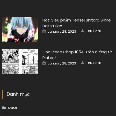
Hot: Siêu phẩm Tensei Shitara Slime
Datta Ken
Author
Posted
Thu Hoai
January 28, 2023
on
One Piece Chap 1054: Trên đường tới
Pluton!
Author
Posted
Thu Hoai
January 28, 2023
on
Danh mục
ANIME