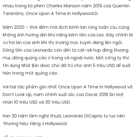
nhau trong bộ phim Charles Manson năm 2019 của Quentin
Tarantino, Once Upon A Time In Hollywood.D.
Năm 2020 – thời điểm mà dịch bệnh lan rộng toàn cầu cũng
không ảnh hưởng đến khả năng kiếm tiền của Leo. Đây chính là
cơ hội lớn của anh khi thị trường trực tuyến đang lên ngôi.
Dòng tiền của Leonardo còn đến từ cát-xê hợp đồng thương
mại, đóng quảng cáo ở trong và ngoài nước. Một công ty thẻ
tín dụng Nhật Bản được cho đã trả cho anh 5 triệu USD để xuất
hiện trong một quảng cáo.
Với hai tác phẩm gần nhất Once Upon A Time In Hollywood và
Don’t Look Up, nam chính xuất sắc của Oscar 2016 lần lượt
nhận 10 triệu USD và 30 triệu USD.
Hơn 30 năm làm nghệ thuật, Leonardo DiCaprio tự tạo nên
‘thương hiệu’ riêng ở Hollywood.