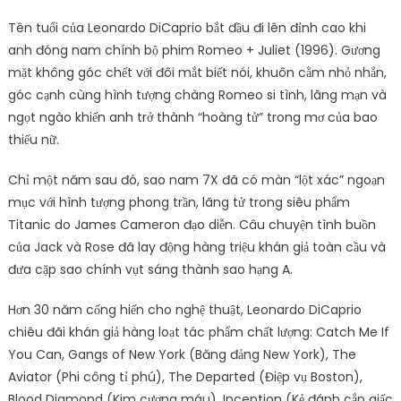
Tên tuổi của Leonardo DiCaprio bắt đầu đi lên đỉnh cao khi
anh đóng nam chính bộ phim Romeo + Juliet (1996). Gương
mặt không góc chết với đôi mắt biết nói, khuôn cằm nhỏ nhắn,
góc cạnh cùng hình tượng chàng Romeo si tình, lãng mạn và
ngọt ngào khiến anh trở thành “hoàng tử” trong mơ của bao
thiếu nữ.
Chỉ một năm sau đó, sao nam 7X đã có màn “lột xác” ngoạn
mục với hình tượng phong trần, lãng tử trong siêu phẩm
Titanic do James Cameron đạo diễn. Câu chuyện tình buồn
của Jack và Rose đã lay động hàng triệu khán giả toàn cầu và
đưa cặp sao chính vụt sáng thành sao hạng A.
Hơn 30 năm cống hiến cho nghệ thuật, Leonardo DiCaprio
chiêu đãi khán giả hàng loạt tác phẩm chất lượng: Catch Me If
You Can, Gangs of New York (Băng đảng New York), The
Aviator (Phi công tỉ phú), The Departed (Điệp vụ Boston),
Blood Diamond (Kim cương máu), Inception (Kẻ đánh cắp giấc