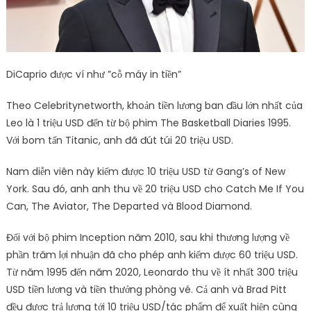
DiCaprio được ví như ”cỗ máy in tiền”
Theo Celebritynetworth, khoản tiền lương ban đầu lớn nhất của
Leo là 1 triệu USD đến từ bộ phim The Basketball Diaries 1995.
Với bom tấn Titanic, anh đã đút túi 20 triệu USD.
Nam diễn viên này kiếm được 10 triệu USD từ Gang’s of New
York. Sau đó, anh anh thu về 20 triệu USD cho Catch Me If You
Can, The Aviator, The Departed và Blood Diamond.
Đối với bộ phim Inception năm 2010, sau khi thương lượng về
phần trăm lợi nhuận đã cho phép anh kiếm được 60 triệu USD.
Từ năm 1995 đến năm 2020, Leonardo thu về ít nhất 300 triệu
USD tiền lương và tiền thưởng phòng vé. Cả anh và Brad Pitt
đều được trả lương tới 10 triệu USD/tác phẩm để xuất hiện cùng