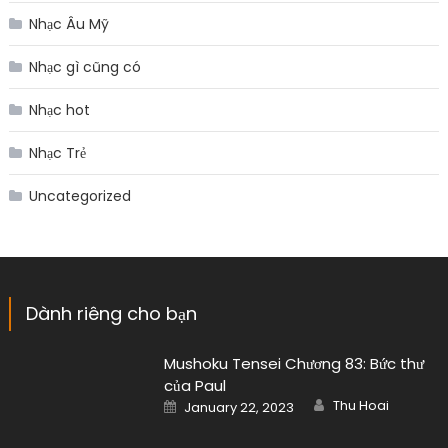
Nhạc Âu Mỹ
Nhạc gì cũng có
Nhạc hot
Nhạc Trẻ
Uncategorized
Dành riêng cho bạn
Mushoku Tensei Chương 83: Bức thư
của Paul
Author
Posted
Thu Hoai
January 22, 2023
on