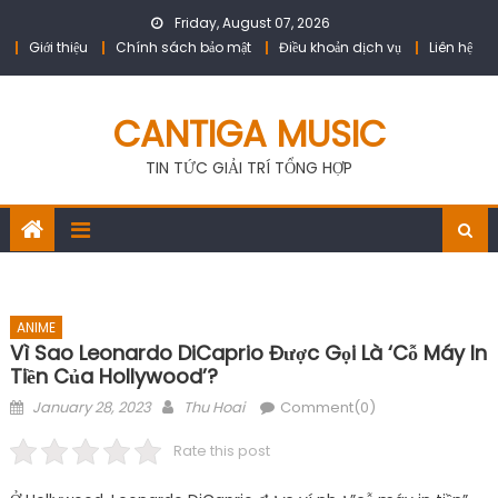
Skip
Friday, August 07, 2026
to
Giới thiệu
Chính sách bảo mật
Điều khoản dịch vụ
Liên hệ
content
CANTIGA MUSIC
TIN TỨC GIẢI TRÍ TỔNG HỢP
ANIME
Vì Sao Leonardo DiCaprio Được Gọi Là ‘Cỗ Máy In
Tiền Của Hollywood’?
Posted
Author
January 28, 2023
Thu Hoai
Comment(0)
on
Rate this post