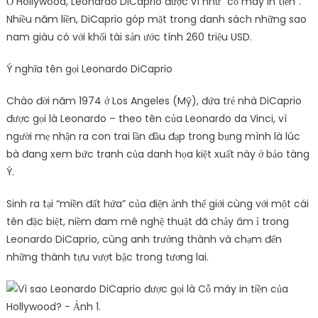
Ở Hollywood, Leonardo DiCaprio được ví như ”cỗ máy in tiền”.
Nhiều năm liền, DiCaprio góp mặt trong danh sách những sao
nam giàu có với khối tài sản ước tính 260 triệu USD.
Ý nghĩa tên gọi Leonardo DiCaprio
Chào đời năm 1974 ở Los Angeles (Mỹ), đứa trẻ nhà DiCaprio
được gọi là Leonardo – theo tên của Leonardo da Vinci, vì
người mẹ nhận ra con trai lần đầu đạp trong bụng mình là lúc
bà đang xem bức tranh của danh họa kiệt xuất này ở bảo tàng
Ý.
Sinh ra tại “miền đất hứa” của điện ảnh thế giới cùng với một cái
tên đặc biệt, niềm đam mê nghệ thuật đã chảy âm ỉ trong
Leonardo DiCaprio, cùng anh trưởng thành và chạm đến
những thành tựu vượt bậc trong tương lai.