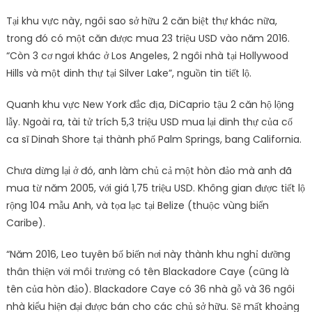
Tại khu vực này, ngôi sao sở hữu 2 căn biệt thự khác nữa,
trong đó có một căn được mua 23 triệu USD vào năm 2016.
“Còn 3 cơ ngơi khác ở Los Angeles, 2 ngôi nhà tại Hollywood
Hills và một dinh thự tại Silver Lake”, nguồn tin tiết lộ.
Quanh khu vực New York đắc địa, DiCaprio tậu 2 căn hộ lộng
lẫy. Ngoài ra, tài tử trích 5,3 triệu USD mua lại dinh thự của cố
ca sĩ Dinah Shore tại thành phố Palm Springs, bang California.
Chưa dừng lại ở đó, anh làm chủ cả một hòn đảo mà anh đã
mua từ năm 2005, với giá 1,75 triệu USD. Không gian được tiết lộ
rộng 104 mẫu Anh, và tọa lạc tại Belize (thuộc vùng biển
Caribe).
“Năm 2016, Leo tuyên bố biến nơi này thành khu nghỉ dưỡng
thân thiện với môi trường có tên Blackadore Caye (cũng là
tên của hòn đảo). Blackadore Caye có 36 nhà gỗ và 36 ngôi
nhà kiểu hiện đại được bán cho các chủ sở hữu. Sẽ mất khoảng