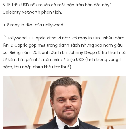
5-15 triệu USD nếu muốn có một căn trên hòn đảo này”,
Celebrity Networth phân tích.
“Cỗ máy in tiền” của Hollywood
Ở Hollywood, DiCaprio được ví như ”cỗ máy in tiền”. Nhiều năm
liền, DiCaprio góp mặt trong danh sách những sao nam giàu
có. Riêng năm 2011, anh đánh bại Johnny Depp để trở thành tài
tử kiếm tiền giỏi nhất năm với 77 triệu USD (tính trong vòng 1
năm, thu nhập chưa khấu trừ thuế).