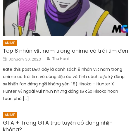
ANIME
Top 8 nhân vật nam trong anime có trái tim đen
Author
Posted
Thu Hoai
January 30, 2023
on
Rate this post Dưới đây là danh sách 8 nhân vật nam trong
anime có trái tim vô cùng độc ác và tính cách cực kỳ đáng
sợ khiến fan đứng ngồi không yên ‘ 8) Hisoka – Hunter X
Hunter Vẻ ngoài vui nhộn nhưng đáng sợ của Hisoka hoàn
toàn phù […]
ANIME
GTA + Trong GTA trực tuyến có đáng nhận
không?