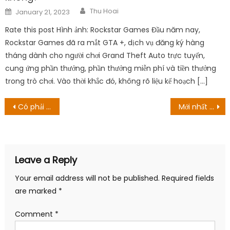
Author
Posted
Thu Hoai
January 21, 2023
on
Rate this post Hình ảnh: Rockstar Games Đầu năm nay,
Rockstar Games đã ra mắt GTA +, dịch vụ đăng ký hàng
tháng dành cho người chơi Grand Theft Auto trực tuyến,
cung ứng phần thưởng, phần thưởng miễn phí và tiền thưởng
trong trò chơi. Vào thời khắc đó, không rõ liệu kế hoạch […]
Post
Có phải Drake Và Hẹn hò trong tuần? Tất cả những điều cần biết về nó
Mới nhất thông tin về anime Black Clover season 5, toàn bộ trận chiến với Dark Triad sẽ lên sóng
navigation
Leave a Reply
Your email address will not be published.
Required fields
are marked
*
Comment
*