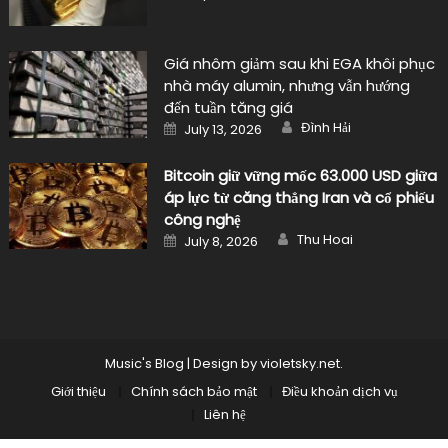
on
Giá nhôm giảm sau khi EGA khôi phục
nhà máy alumin, nhưng vẫn hướng
đến tuần tăng giá
Author
Posted
Đình Hải
July 13, 2026
on
Bitcoin giữ vững mốc 63.000 USD giữa
áp lực từ căng thẳng Iran và cổ phiếu
công nghệ
Author
Posted
Thu Hoai
July 8, 2026
on
Music's Blog
|
Design by
violetsky.net
.
Giới thiệu
Chính sách bảo mật
Điều khoản dịch vụ
Liên hệ