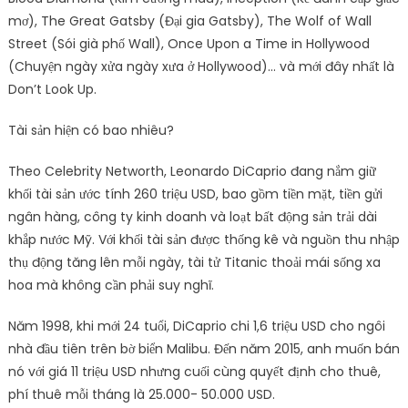
mơ), The Great Gatsby (Đại gia Gatsby), The Wolf of Wall
Street (Sói già phố Wall), Once Upon a Time in Hollywood
(Chuyện ngày xửa ngày xưa ở Hollywood)… và mới đây nhất là
Don’t Look Up.
Tài sản hiện có bao nhiêu?
Theo Celebrity Networth, Leonardo DiCaprio đang nắm giữ
khối tài sản ước tính 260 triệu USD, bao gồm tiền mặt, tiền gửi
ngân hàng, công ty kinh doanh và loạt bất động sản trải dài
khắp nước Mỹ. Với khối tài sản được thống kê và nguồn thu nhập
thụ động tăng lên mỗi ngày, tài tử Titanic thoải mái sống xa
hoa mà không cần phải suy nghĩ.
Năm 1998, khi mới 24 tuổi, DiCaprio chi 1,6 triệu USD cho ngôi
nhà đầu tiên trên bờ biển Malibu. Đến năm 2015, anh muốn bán
nó với giá 11 triệu USD nhưng cuối cùng quyết định cho thuê,
phí thuê mỗi tháng là 25.000- 50.000 USD.