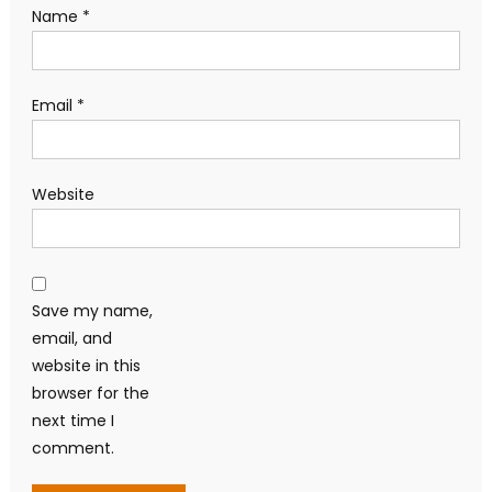
Name
*
Email
*
Website
Save my name,
email, and
website in this
browser for the
next time I
comment.