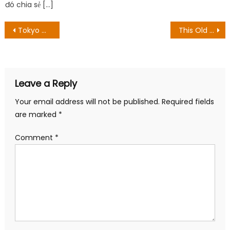
đó chia sẻ […]
Post
Tokyo Mew Mew Ngày phát triển tập 5 thế hệ: Smile, Mint! A Fancy Lady, Forlorn!
This Old House Season 44 Episode 1: Ngày phát hành, bản xem trước và cách xem
navigation
Leave a Reply
Your email address will not be published.
Required fields
are marked
*
Comment
*