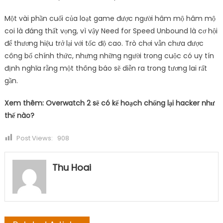
Một vài phần cuối của loạt game được người hâm mộ hâm mộ
coi là đáng thất vọng, vì vậy Need for Speed ​​Unbound là cơ hội
để thương hiệu trở lại với tốc độ cao. Trò chơi vẫn chưa được
công bố chính thức, nhưng những người trong cuộc có uy tín
định nghĩa rằng một thông báo sẽ diễn ra trong tương lai rất
gần.
Xem thêm: Overwatch 2 sẽ có kế hoạch chống lại hacker như
thế nào?
Post Views:
908
Thu Hoai