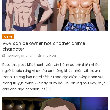
ANIME
VĐV can be owner not another anime
character
Author
Posted
Thu Hoai
January 31, 2023
on
Rate this post Một thành viên vận hành có thể khiến nhiều
người bị sốc nặng vì sở hữu cơ không khác nhân vật truyện
tranh. Trường hợp người sở hữu các đặc điểm giống nhân vật
trong truyện tranh xưa nay hiếm có. Thế nhưng mới đây, một
đàn ông Nga tự nhiên trở […]