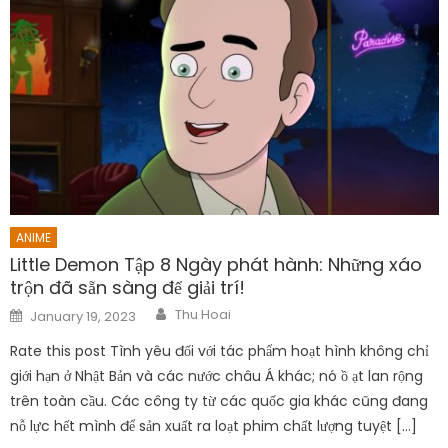
ANIME
Little Demon Tập 8 Ngày phát hành: Những xáo
trộn đã sẵn sàng để giải trí!
Author
Posted
Thu Hoai
January 19, 2023
on
Rate this post Tình yêu đối với tác phẩm hoạt hình không chỉ
giới hạn ở Nhật Bản và các nước châu Á khác; nó ồ ạt lan rộng
trên toàn cầu. Các công ty từ các quốc gia khác cũng đang
nỗ lực hết mình để sản xuất ra loạt phim chất lượng tuyệt […]