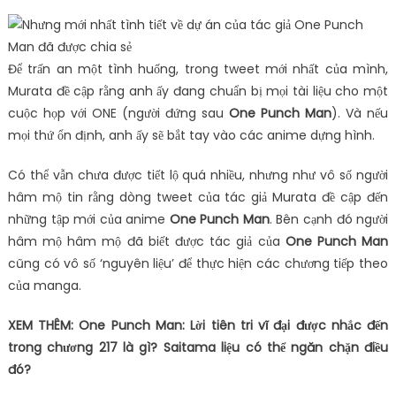
Để trấn an một tình huống, trong tweet mới nhất của mình,
Murata đề cập rằng anh ấy đang chuẩn bị mọi tài liệu cho một
cuộc họp với ONE (người đứng sau
One Punch Man
). Và nếu
mọi thứ ổn định, anh ấy sẽ bắt tay vào các anime dựng hình.
Có thể vẫn chưa được tiết lộ quá nhiều, nhưng như vô số người
hâm mộ tin rằng dòng tweet của tác giả Murata đề cập đến
những tập mới của anime
One Punch Man
. Bên cạnh đó người
hâm mộ hâm mộ đã biết được tác giả của
One Punch Man
cũng có vô số ‘nguyên liệu’ để thực hiện các chương tiếp theo
của manga.
XEM THÊM: One Punch Man: Lời tiên tri vĩ đại được nhắc đến
trong chương 217 là gì? Saitama liệu có thể ngăn chặn điều
đó?