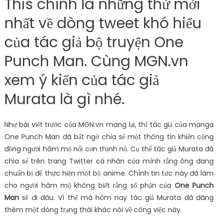
This chính là những thứ mới
nhất về dòng tweet khó hiểu
của tác giả bộ truyện One
Punch Man. Cùng MGN.vn
xem ý kiến ​​của tác giả
Murata là gì nhé.
Như bài viết trước của MGN.vn mang lại, thì tác giả của manga
One Punch Man đã bất ngờ chia sẻ một thông tin khiến cộng
đồng người hâm mộ nổi cơn thịnh nộ. Cụ thể tác giả Murata đã
chia sẻ trên trang Twitter cá nhân của mình rằng ông đang
chuẩn bị để thực hiện một bộ anime. Chính tin tức này đã làm
cho người hâm mộ không biết rằng số phận của
One Punch
Man
sẽ đi đâu. Vì thế mà hôm nay tác giả Murata đã đăng
thêm một dòng trạng thái khác nói về công việc này.