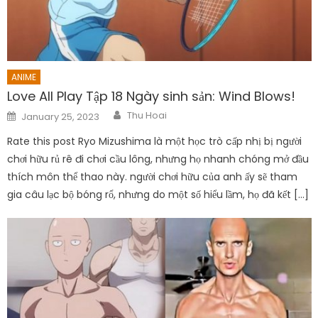
ANIME
Love All Play Tập 18 Ngày sinh sản: Wind Blows!
Author
Posted
Thu Hoai
January 25, 2023
on
Rate this post Ryo Mizushima là một học trò cấp nhị bị người
chơi hữu rủ rê đi chơi cầu lông, nhưng họ nhanh chóng mở đầu
thích môn thể thao này. người chơi hữu của anh ấy sẽ tham
gia câu lạc bộ bóng rổ, nhưng do một số hiểu lầm, họ đã kết […]