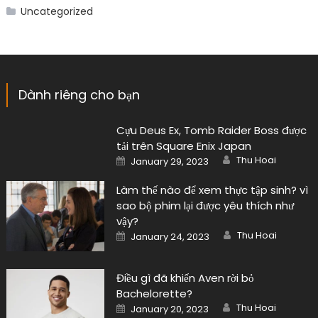
Uncategorized
Dành riêng cho bạn
Cựu Deus Ex, Tomb Raider Boss được
tải trên Square Enix Japan
Author
Posted
Thu Hoai
January 29, 2023
on
Làm thế nào để xem thực tập sinh? vì
sao bộ phim lại được yêu thích như
vậy?
Author
Posted
Thu Hoai
January 24, 2023
on
Điều gì đã khiến Aven rời bỏ
Bachelorette?
Author
Posted
Thu Hoai
January 20, 2023
on