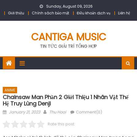
Skip
Sunday, August 09, 2026
to
Giới thiệu
Chính sách bảo mật
Điều khoản dịch vụ
Liên hệ
content
CANTIGA MUSIC
TIN TỨC GIẢI TRÍ TỔNG HỢP
ANIME
Chainsaw Man Phần 2 Giới Thiệu 1 Nhân Vật Thế
Hệ Truy Lùng Denji
Posted
Author
January 21, 2023
Thu Hoai
Comment(0)
on
Rate this post