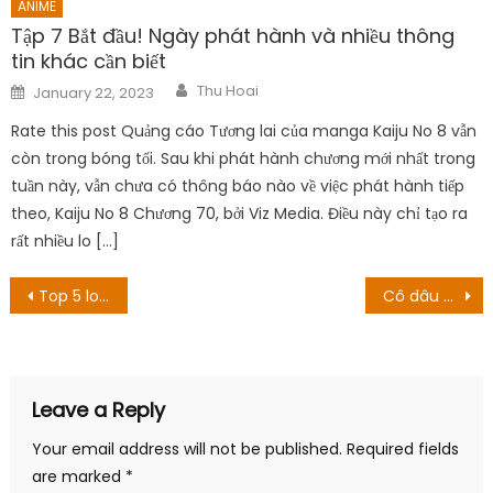
ANIME
Tập 7 Bắt đầu! Ngày phát hành và nhiều thông
tin khác cần biết
Author
Posted
Thu Hoai
January 22, 2023
on
Rate this post Quảng cáo Tương lai của manga Kaiju No 8 vẫn
còn trong bóng tối. Sau khi phát hành chương mới nhất trong
tuần này, vẫn chưa có thông báo nào về việc phát hành tiếp
theo, Kaiju No 8 Chương 70, bởi Viz Media. Điều này chỉ tạo ra
rất nhiều lo […]
Post
Top 5 loạt phim gây xúc động mạnh
Cô dâu của Magus cổ đại: Cậu bé đến từ phương Tây và Hiệp sĩ của cơn bão xanh Ngày phát hành tập 3: Gabriel đã phẫn nộ!
navigation
Leave a Reply
Your email address will not be published.
Required fields
are marked
*