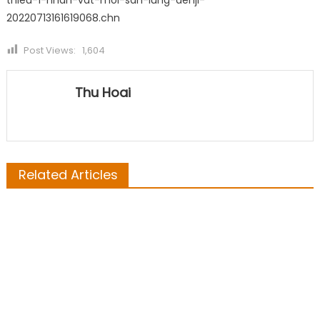
thieu-1-nhan-vat-moi-san-lung-denji-
20220713161619068.chn
Post Views:
1,604
Thu Hoai
Related Articles