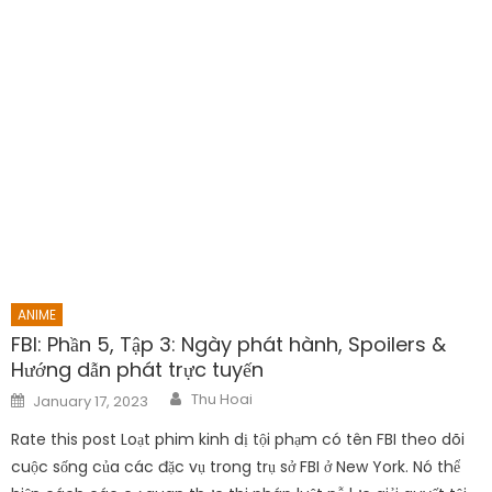
ANIME
FBI: Phần 5, Tập 3: Ngày phát hành, Spoilers &
Hướng dẫn phát trực tuyến
Author
Posted
Thu Hoai
January 17, 2023
on
Rate this post Loạt phim kinh dị tội phạm có tên FBI theo dõi
cuộc sống của các đặc vụ trong trụ sở FBI ở New York. Nó thể