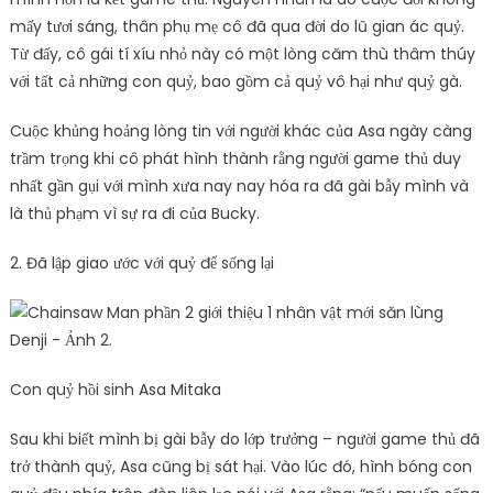
mấy tươi sáng, thân phụ mẹ cô đã qua đời do lũ gian ác quỷ.
Từ đấy, cô gái tí xíu nhỏ này có một lòng căm thù thâm thúy
với tất cả những con quỷ, bao gồm cả quỷ vô hại như quỷ gà.
Cuộc khủng hoảng lòng tin với người khác của Asa ngày càng
trầm trọng khi cô phát hình thành rằng người game thủ duy
nhất gần gụi với mình xưa nay nay hóa ra đã gài bẫy mình và
là thủ phạm vì sự ra đi của Bucky.
2. Đã lập giao ước với quỷ để sống lại
Con quỷ hồi sinh Asa Mitaka
Sau khi biết mình bị gài bẫy do lớp trưởng – người game thủ đã
trở thành quỷ, Asa cũng bị sát hại. Vào lúc đó, hình bóng con