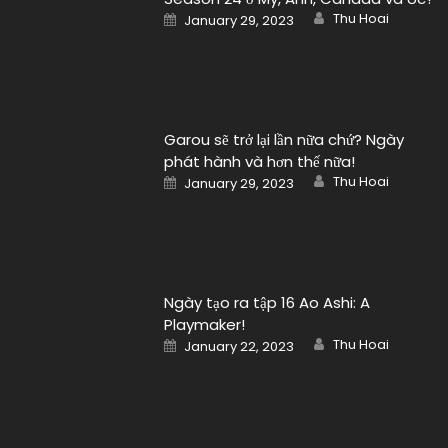
Author
Posted
Thu Hoai
January 29, 2023
on
Garou sẽ trở lại lần nữa chứ? Ngày
phát hành và hơn thế nữa!
Author
Posted
Thu Hoai
January 29, 2023
on
Ngày tạo ra tập 16 Ao Ashi: A
Playmaker!
Author
Posted
Thu Hoai
January 22, 2023
on