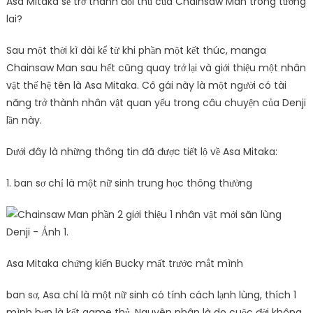
Asa Mitaka sẽ trở thành đối thủ của Chainsaw Man trong tương
lai?
Sau một thời kì dài kể từ khi phần một kết thúc, manga
Chainsaw Man sau hết cũng quay trở lại và giới thiệu một nhân
vật thế hệ tên là Asa Mitaka. Cô gái này là một người có tài
năng trở thành nhân vật quan yếu trong câu chuyện của Denji
lần này.
Dưới đây là những thông tin đã được tiết lộ về Asa Mitaka:
1. ban sơ chỉ là một nữ sinh trung học thông thường
Asa Mitaka chứng kiến ​​Bucky mất trước mắt mình
ban sơ, Asa chỉ là một nữ sinh có tính cách lạnh lùng, thích 1
mình hơn là kết game thủ. Nguyên nhân là do cuộc đời không