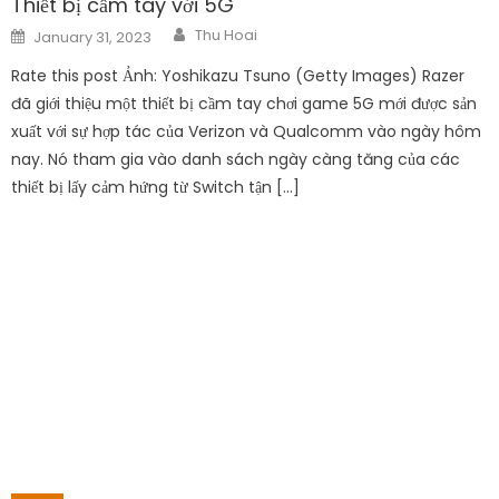
Thiết bị cầm tay với 5G
Author
Posted
Thu Hoai
January 31, 2023
on
Rate this post Ảnh: Yoshikazu Tsuno (Getty Images) Razer
đã giới thiệu một thiết bị cầm tay chơi game 5G mới được sản
xuất với sự hợp tác của Verizon và Qualcomm vào ngày hôm
nay. Nó tham gia vào danh sách ngày càng tăng của các
thiết bị lấy cảm hứng từ Switch tận […]