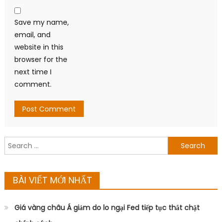
Save my name,
email, and
website in this
browser for the
next time I
comment.
Search
for:
BÀI VIẾT MỚI NHẤT
Giá vàng châu Á giảm do lo ngại Fed tiếp tục thắt chặt