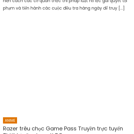
hiện cách các cơ quan thực thi pháp luật nỗ lực giải quyết tội
phạm và tiến hành các cuộc điều tra hàng ngày để truy […]
ANIME
Razer trêu chọc Game Pass Truyền trực tuyến