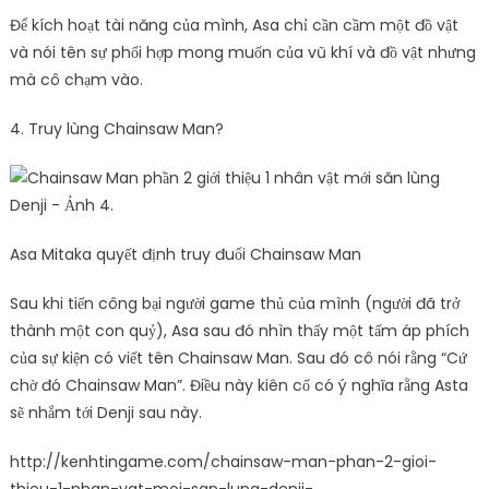
Để kích hoạt tài năng của mình, Asa chỉ cần cầm một đồ vật
và nói tên sự phối hợp mong muốn của vũ khí và đồ vật nhưng
mà cô chạm vào.
4. Truy lùng Chainsaw Man?
Asa Mitaka quyết định truy đuổi Chainsaw Man
Sau khi tiến công bại người game thủ của mình (người đã trở
thành một con quỷ), Asa sau đó nhìn thấy một tấm áp phích
của sự kiện có viết tên Chainsaw Man. Sau đó cô nói rằng “Cứ
chờ đó Chainsaw Man”. Điều này kiên cố có ý nghĩa rằng Asta
sẽ nhắm tới Denji sau này.
http://kenhtingame.com/chainsaw-man-phan-2-gioi-