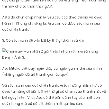
quỷ đậu phía trên đèn liên lạc nói với Asa rằng: “nếu muốn sống
thì hãy cho ta thân thể ngươi”.
Asta đã chọn chấp nhận lời yêu cầu của thực thể kia và được
hồi sinh. Không chỉ sống lại, Asa còn có được sức mạnh của
quỷ chiến tranh.
3. Có sức mạnh để biến bất kỳ thứ gì thành vũ khí
Asa Mitaka thổi bay người thầy và người game thủ của mình
(những người đã trở thành gian ác quỷ)
Với sức mạnh của quỷ chiến tranh, Asta nhường nhịn như có
được tài năng để biến bất kỳ thứ gì cô chạm vào thành một vũ
khí nguy hiểm. Ví dụ Asa có thể biến cánh tay của một con
quỷ nhưng mà cô đã cắt thành một quả lựu đạn.