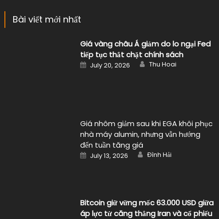
Bài viết mới nhất
Giá vàng châu Á giảm do lo ngại Fed
tiếp tục thắt chặt chính sách
Author
Posted
Thu Hoai
July 20, 2026
on
Giá nhôm giảm sau khi EGA khôi phục
nhà máy alumin, nhưng vẫn hướng
đến tuần tăng giá
Author
Posted
Đình Hải
July 13, 2026
on
Bitcoin giữ vững mốc 63.000 USD giữa
áp lực từ căng thẳng Iran và cổ phiếu