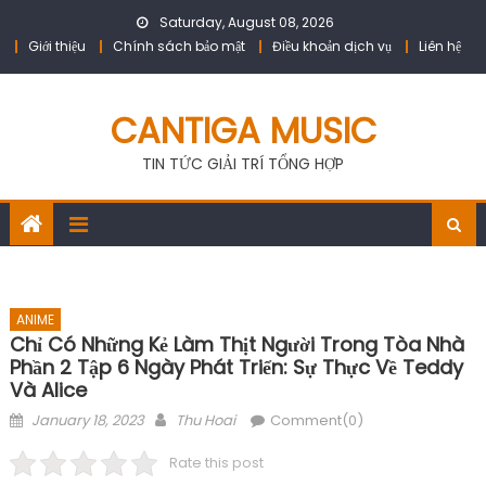
Skip
Saturday, August 08, 2026
to
Giới thiệu
Chính sách bảo mật
Điều khoản dịch vụ
Liên hệ
content
CANTIGA MUSIC
TIN TỨC GIẢI TRÍ TỔNG HỢP
ANIME
Chỉ Có Những Kẻ Làm Thịt Người Trong Tòa Nhà
Phần 2 Tập 6 Ngày Phát Triển: Sự Thực Về Teddy
Và Alice
Posted
Author
January 18, 2023
Thu Hoai
Comment(0)
on
Rate this post