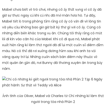
Mabel chưa biết về trò chơi, nhưng cô ấy thất vọng vì cô ấy đã
giữ sự thực ngay cả khi cả nhị đã mở màn hứa hò. Tại đây,
Mabel tiết lộ trong phòng tắm rằng cô ấy có vấn đề về lòng tin
và yêu cầu không bao giờ giữ bất kỳ thứ gì với cô ấy. Cũng có
những diễn biến khác trong vụ án. Chúng tôi thấy rằng có một
lối đi kín vào căn hộ của Mabel. Khi cô đi qua nó, Mabel phát
xuất hiện rằng kẻ làm thịt người đã để lại một cuốn sổ diêm đẫm
máu. Nó có thể đã rơi xuống đường hầm sau khi anh ta vội
vàng quay trở lại. Những cuốn sách bán diêm này thuộc về
một quán ăn gần đó, nơi Bunny đã thường xuyên ăn trong bảy
năm.
Ảnh tĩnh của Oliver, Mabel và Charles từ Chỉ những kẻ làm thịt
người trong tòa nhà Phần 2