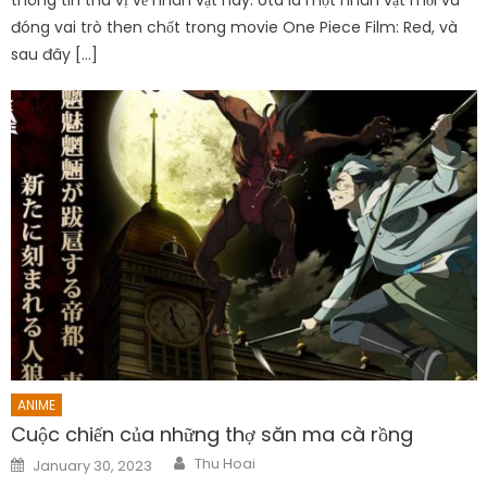
đóng vai trò then chốt trong movie One Piece Film: Red, và
sau đây […]
ANIME
Cuộc chiến của những thợ săn ma cà rồng
Author
Posted
Thu Hoai
January 30, 2023
on