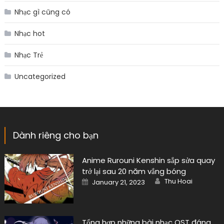
Nhạc gì cũng có
Nhạc hot
Nhạc Trẻ
Uncategorized
Dành riêng cho bạn
Anime Rurouni Kenshin sắp sửa quay
trở lại sau 20 năm vắng bóng
Author
Posted
Thu Hoai
January 21, 2023
on
Tổng hợp những bài nhạc OST đáng