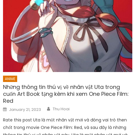
ANIME
Những thông tin thú vị về nhân vật Uta trong
cuốn Art Book tặng kèm khi xem One Piece Film:
Red
Author
Posted
Thu Hoai
January 21, 2023
on
Rate this post Uta là một nhân vật mới và đóng vai trò then
chốt trong movie One Piece Film: Red, và sau đây là những
thông tin thú vị về nhân vật này. Uta là một nhân vật mới và