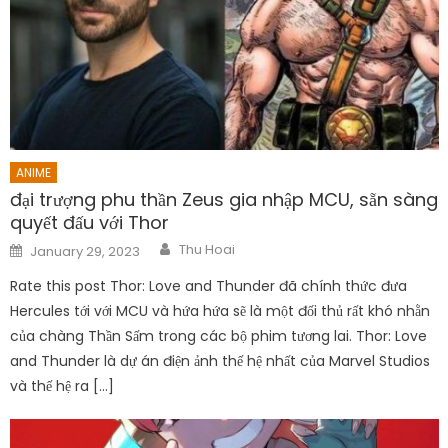
ANIME
đại trượng phu thần Zeus gia nhập MCU, sẵn sàng
quyết đấu với Thor
Author
Posted
Thu Hoai
January 29, 2023
on
Rate this post Thor: Love and Thunder đã chính thức đưa
Hercules tới với MCU và hứa hứa sẽ là một đối thủ rất khó nhằn
của chàng Thần Sấm trong các bộ phim tương lai. Thor: Love
and Thunder là dự án điện ảnh thế hệ nhất của Marvel Studios
và thế hệ ra […]