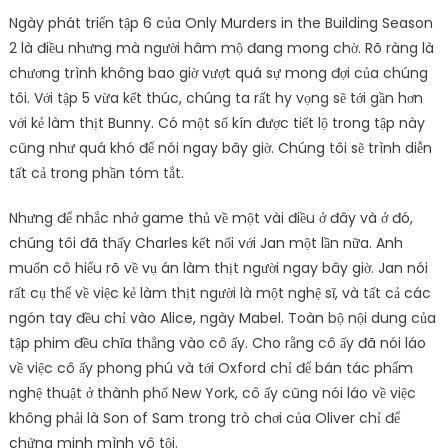
Ngày phát triển tập 6 của Only Murders in the Building Season
2 là điều nhưng mà người hâm mộ đang mong chờ. Rõ ràng là
chương trình không bao giờ vượt quá sự mong đợi của chúng
tôi. Với tập 5 vừa kết thúc, chúng ta rất hy vọng sẽ tới gần hơn
với kẻ làm thịt Bunny. Có một số kín được tiết lộ trong tập này
cũng như quá khó để nói ngay bây giờ. Chúng tôi sẽ trình diễn
tất cả trong phần tóm tắt.
Nhưng để nhắc nhở game thủ về một vài điều ở đây và ở đó,
chúng tôi đã thấy Charles kết nối với Jan một lần nữa. Anh
muốn cô hiểu rõ về vụ án làm thịt người ngay bây giờ. Jan nói
rất cụ thể về việc kẻ làm thịt người là một nghệ sĩ, và tất cả các
ngón tay đều chỉ vào Alice, ngày Mabel. Toàn bộ nội dung của
tập phim đều chĩa thẳng vào cô ấy. Cho rằng cô ấy đã nói láo
về việc cô ấy phong phú và tới Oxford chỉ để bán tác phẩm
nghệ thuật ở thành phố New York, cô ấy cũng nói láo về việc
không phải là Son of Sam trong trò chơi của Oliver chỉ để
chứng minh mình vô tội.