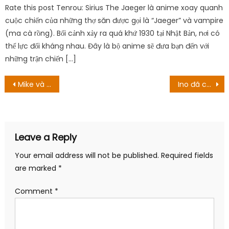
Rate this post Tenrou: Sirius The Jaeger là anime xoay quanh
cuộc chiến của những thợ săn được gọi là “Jaeger” và vampire
(ma cà rồng). Bối cảnh xảy ra quá khứ 1930 tại Nhật Bản, nơi có
thế lực đối kháng nhau. Đây là bộ anime sẽ đưa bạn đến với
những trận chiến […]
Post
Mike và Paulina có còn bên nhau không? Giới thiệu về diễn viên ‘Shahs Of Sunset’
Ino đã có một gia đình tốt hơn so với Sakura
navigation
Leave a Reply
Your email address will not be published.
Required fields
are marked
*
Comment
*