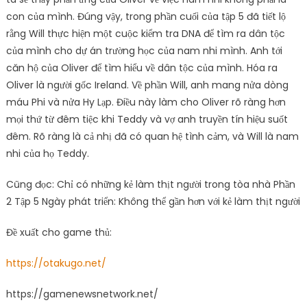
con của mình. Đúng vậy, trong phần cuối của tập 5 đã tiết lộ
rằng Will thực hiện một cuộc kiểm tra DNA để tìm ra dân tộc
của mình cho dự án trường học của nam nhi mình. Anh tới
căn hộ của Oliver để tìm hiểu về dân tộc của mình. Hóa ra
Oliver là người gốc Ireland. Về phần Will, anh mang nửa dòng
máu Phi và nửa Hy Lạp. Điều này làm cho Oliver rõ ràng hơn
mọi thứ từ đêm tiệc khi Teddy và vợ anh truyền tín hiệu suốt
đêm. Rõ ràng là cả nhị đã có quan hệ tình cảm, và Will là nam
nhi của họ Teddy.
Cũng đọc: Chỉ có những kẻ làm thịt người trong tòa nhà Phần
2 Tập 5 Ngày phát triển: Không thể gần hơn với kẻ làm thịt người
Đề xuất cho game thủ:
https://otakugo.net/
https://gamenewsnetwork.net/