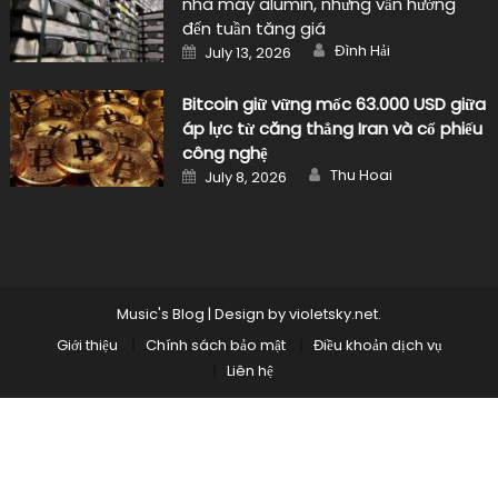
nhà máy alumin, nhưng vẫn hướng
đến tuần tăng giá
Author
Posted
Đình Hải
July 13, 2026
on
Bitcoin giữ vững mốc 63.000 USD giữa
áp lực từ căng thẳng Iran và cổ phiếu
công nghệ
Author
Posted
Thu Hoai
July 8, 2026
on
Music's Blog
|
Design by
violetsky.net
.
Giới thiệu
Chính sách bảo mật
Điều khoản dịch vụ
Liên hệ