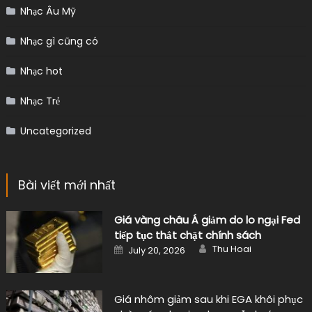
Nhạc Âu Mỹ
Nhạc gì cũng có
Nhạc hot
Nhạc Trẻ
Uncategorized
Bài viết mới nhất
Giá vàng châu Á giảm do lo ngại Fed
tiếp tục thắt chặt chính sách
Author
Posted
Thu Hoai
July 20, 2026
on
Giá nhôm giảm sau khi EGA khôi phục