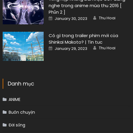
nghe trong anime mùa thu 2016 [
Phần 2 ]
Author
Posted
Thu Hoai
January 30, 2023
on
Có gì trong trailer phim mới của
Shinkai Makoto? | Tin tuc
Author
Posted
Thu Hoai
January 29, 2023
on
Danh mục
ANIME
Buôn chuyện
Đời sống