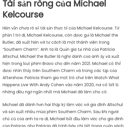
Tài sản ròng của Michael
Kelcourse
Hiện vẫn chưa rõ số tài sản thực tế của Michael Kelcourse. Từ
phần 1 trở đi, Michael Kelcourse, còn được gọi là Michael the
Butler, đã xuất hiện với tư cách là một thành viên trong
“Southern Charm”. Anh ta là Quản gia tại nhà của Patricia
Altschul. Michael the Butler là nghệ danh của anh ấy và xuất
hiện trong loạt phim Bravo cho đến năm 2021. Michael có thể
được nhìn thấy trên Southern Charm và trong các tập của
Aftershow. Patricia tham gia một trò chơi trên Watch What
Happens Live With Andy Cohen vào năm 2020, nơi cô tiết lộ
những điều ngớ ngẩn nhất mà Michael đã làm cho cô.
Michael đã dành hơn hai thập kỷ làm việc với gia đình Altschul
và sản xuất nhiều mùa phim Southern Charm. Sau khi người
chủ cũ của anh ta ra đi, Michael bắt đầu làm việc cho gia đình
của Patricia, như Patricia đã trình bày chi tiết trong cuốn sách