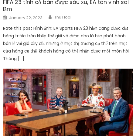
FIFA 23 tình cờ bán được sáu xu, EA tôn vinh sai
lầm
Author
Posted
Thu Hoai
January 22, 2023
on
Rate this post Hình ảnh: EA Sports FIFA 23 hiện đang được đặt
hàng trước trên khắp thế giới và được cho là bản phát hành
bán lẻ với giá đầy đủ, nhưng ở một thị trường cụ thể trên một
cửa hàng cụ thể, khách hàng có thể nhận được một món hời.
Tháng […]