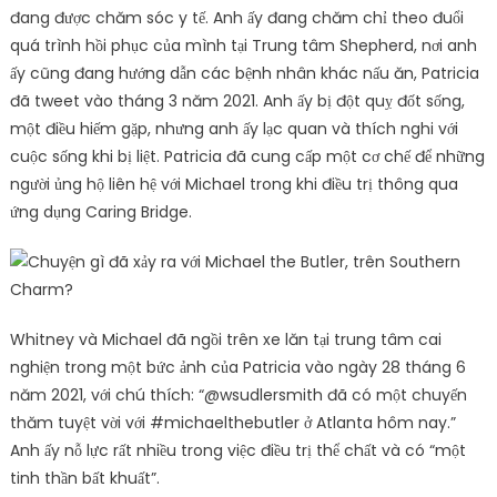
đang được chăm sóc y tế. Anh ấy đang chăm chỉ theo đuổi
quá trình hồi phục của mình tại Trung tâm Shepherd, nơi anh
ấy cũng đang hướng dẫn các bệnh nhân khác nấu ăn, Patricia
đã tweet vào tháng 3 năm 2021. Anh ấy bị đột quỵ đốt sống,
một điều hiếm gặp, nhưng anh ấy lạc quan và thích nghi với
cuộc sống khi bị liệt. Patricia đã cung cấp một cơ chế để những
người ủng hộ liên hệ với Michael trong khi điều trị thông qua
ứng dụng Caring Bridge.
Whitney và Michael đã ngồi trên xe lăn tại trung tâm cai
nghiện trong một bức ảnh của Patricia vào ngày 28 tháng 6
năm 2021, với chú thích: “@wsudlersmith đã có một chuyến
thăm tuyệt vời với #michaelthebutler ở Atlanta hôm nay.”
Anh ấy nỗ lực rất nhiều trong việc điều trị thể chất và có “một
tinh thần bất khuất”.