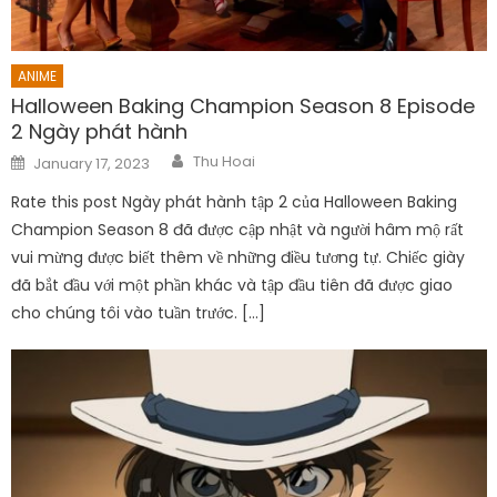
ANIME
Halloween Baking Champion Season 8 Episode
2 Ngày phát hành
Author
Posted
Thu Hoai
January 17, 2023
on
Rate this post Ngày phát hành tập 2 của Halloween Baking
Champion Season 8 đã được cập nhật và người hâm mộ rất
vui mừng được biết thêm về những điều tương tự. Chiếc giày
đã bắt đầu với một phần khác và tập đầu tiên đã được giao
cho chúng tôi vào tuần trước. […]