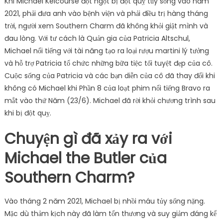
Khi Michael Kelcourse đột ngột bị đột quỵ tủy sống vào năm
2021, phải đưa anh vào bệnh viện và phải điều trị hàng tháng
trời, người xem Southern Charm đã không khỏi giật mình và
đau lòng. Với tư cách là Quản gia của Patricia Altschul,
Michael nổi tiếng với tài năng tạo ra loại rượu martini lý tưởng
và hỗ trợ Patricia tổ chức những bữa tiệc tối tuyệt đẹp của cô.
Cuộc sống của Patricia và các bạn diễn của cô đã thay đổi khi
không có Michael khi Phần 8 của loạt phim nổi tiếng Bravo ra
mắt vào thứ Năm (23/6). Michael đã rời khỏi chương trình sau
khi bị đột quỵ.
Chuyện gì đã xảy ra với
Michael the Butler của
Southern Charm?
Vào tháng 2 năm 2021, Michael bị nhồi máu tủy sống nặng.
Mặc dù thảm kịch này đã làm tổn thương và suy giảm đáng kể