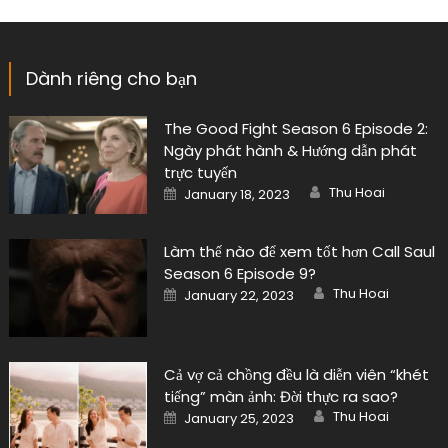
Dành riêng cho bạn
The Good Fight Season 6 Episode 2:
Ngày phát hành & Hướng dẫn phát
trực tuyến
Author
Posted
Thu Hoai
January 18, 2023
on
Làm thế nào để xem tốt hơn Call Saul
Season 6 Episode 9?
Author
Posted
Thu Hoai
January 22, 2023
on
Cả vợ cả chồng đều là diễn viên “khét
tiếng” màn ảnh: Đời thực ra sao?
Author
Posted
Thu Hoai
January 25, 2023
on