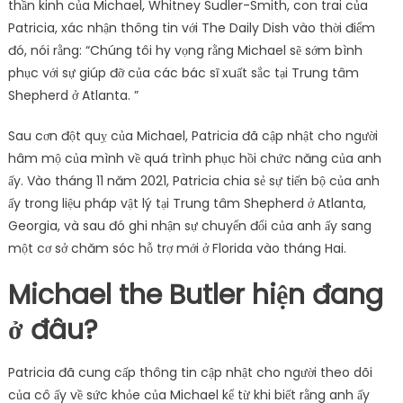
thần kinh của Michael, Whitney Sudler-Smith, con trai của
Patricia, xác nhận thông tin với The Daily Dish vào thời điểm
đó, nói rằng: “Chúng tôi hy vọng rằng Michael sẽ sớm bình
phục với sự giúp đỡ của các bác sĩ xuất sắc tại Trung tâm
Shepherd ở Atlanta. ”
Sau cơn đột quỵ của Michael, Patricia đã cập nhật cho người
hâm mộ của mình về quá trình phục hồi chức năng của anh
ấy. Vào tháng 11 năm 2021, Patricia chia sẻ sự tiến bộ của anh
ấy trong liệu pháp vật lý tại Trung tâm Shepherd ở Atlanta,
Georgia, và sau đó ghi nhận sự chuyển đổi của anh ấy sang
một cơ sở chăm sóc hỗ trợ mới ở Florida vào tháng Hai.
Michael the Butler hiện đang
ở đâu?
Patricia đã cung cấp thông tin cập nhật cho người theo dõi
của cô ấy về sức khỏe của Michael kể từ khi biết rằng anh ấy