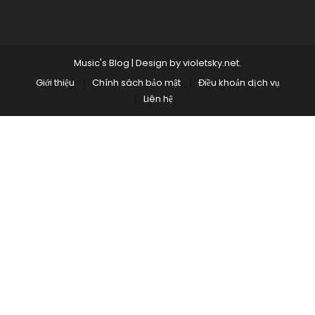
Music's Blog
|
Design by
violetsky.net
.
Giới thiệu
Chính sách bảo mật
Điều khoản dịch vụ
Liên hệ