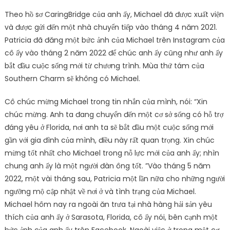
Theo hồ sơ CaringBridge của anh ấy, Michael đã được xuất viện
và được gửi đến một nhà chuyển tiếp vào tháng 4 năm 2021.
Patricia đã đăng một bức ảnh của Michael trên Instagram của
cô ấy vào tháng 2 năm 2022 để chúc anh ấy cũng như anh ấy
bắt đầu cuộc sống mới từ chương trình. Mùa thứ tám của
Southern Charm sẽ không có Michael.
Cô chúc mừng Michael trong tin nhắn của mình, nói: “Xin
chúc mừng. Anh ta đang chuyển đến một cơ sở sống có hỗ trợ
đáng yêu ở Florida, nơi anh ta sẽ bắt đầu một cuộc sống mới
gần với gia đình của mình, điều này rất quan trọng. Xin chúc
mừng tốt nhất cho Michael trong nỗ lực mới của anh ấy; nhìn
chung anh ấy là một người đàn ông tốt. ”Vào tháng 5 năm
2022, một vài tháng sau, Patricia một lần nữa cho những người
ngưỡng mộ cập nhật về nơi ở và tình trạng của Michael.
Michael hôm nay ra ngoài ăn trưa tại nhà hàng hải sản yêu
thích của anh ấy ở Sarasota, Florida, cô ấy nói, bên cạnh một