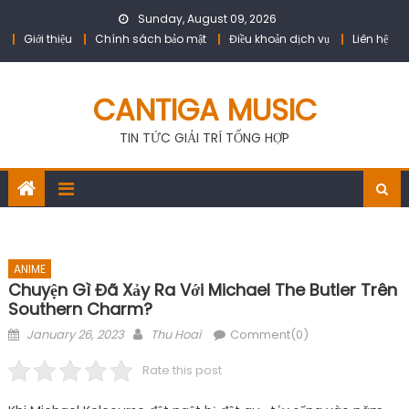
Skip
Sunday, August 09, 2026
to
Giới thiệu
Chính sách bảo mật
Điều khoản dịch vụ
Liên hệ
content
CANTIGA MUSIC
TIN TỨC GIẢI TRÍ TỔNG HỢP
ANIME
Chuyện Gì Đã Xảy Ra Với Michael The Butler Trên
Southern Charm?
Posted
Author
January 26, 2023
Thu Hoai
Comment(0)
on
Rate this post