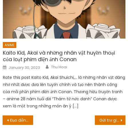
ANIME
Kaito Kid, Akai và những nhân vật huyền thoại
của loạt phim điện ảnh Conan
Author
Posted
Thu Hoai
January 30, 2023
on
Rate this post Kaito Kid, Akai Shuichi,… là những nhân vật đáng
nhớ nhất được đưa lên tuyến chính và tạo nên thành công
của mỗi phần phim điện ảnh Conan. Thương hiệu truyện tranh
– anime 28 năm tuổi đời “Thám tử nức danh” Conan được
xem là một trong những món ăn ý […]
Post
Đạo diễn Lycoris Recoil muốn tạo ra nhiều câu chuyện hơn trong ‘Vũ trụ LycoReco’
Gửi trợ giúp Phần 1 Tập 5 Ngày phát hành: The Getaway