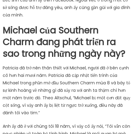
bức ảnh của anh ấy trên Facebook. Ngoài việc ở trong một cơ
sở sống được hỗ trợ đáng yêu, anh ấy cũng gần gũi với gia đình
của mình.
Michael của Southern
Charm đang phát triển ra
sao trong những ngày này?
Patricia đã trở nên thân thiết với Michael, người đã ở bên cạnh
cô hơn hai mươi năm. Patricia đã cập nhật tiến trình của
Michael trong phần mở đầu Southern Charm mùa 8 và bày tỏ
sự kinh hoàng về những gì đã xảy ra với anh ta thậm chí hơn
một năm trước đó. Theo Altschul, “Michael bị một cơn đột quỵ
cột sống, vì vậy anh ấy bị liệt từ ngực trở xuống, điều này đã
đánh tôi vào tim.”
Anh ấy đã ở với chúng tôi 18 năm, vì vậy cô ấy nói, “Tôi vẫn còn
ngạc nhiên về toàn bộ tình hình. Michael là mối quan hệ mà