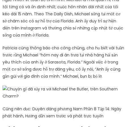
tôi từng có và ổn định nhất; cuộc hôn nhân dài nhất của tôi
kéo dài 15 năm. Theo The Daily Dish, Michael sống tại một cơ
sở chăm sóc có sự hỗ trợ của Florida. Anh ấy duy trì sự hiện
diện trên Instagram và thường chia sẻ những cập nhật từ cuộc
sống của mình ở Florida.
Patricia cũng thông báo cho công chúng, cho họ biết vài tuần
trước rằng Michael “hôm nay đi ăn trưa tại nhà hàng hải sản
yêu thích của anh ấy ở Sarasota, Florida.” Ngoài việc ở trong
một cơ sở sống được hỗ trợ đáng yêu, cô ấy nói, “Anh ấy cũng
gần gũi với gia đình của mình.” Michael, bạn bị bỏ lỡ.
Cũng nên đọc: Duyên dáng phương Nam Phần 8 Tập 14: Ngày
phát hành, Hướng dẫn xem trước và phát trực tuyến