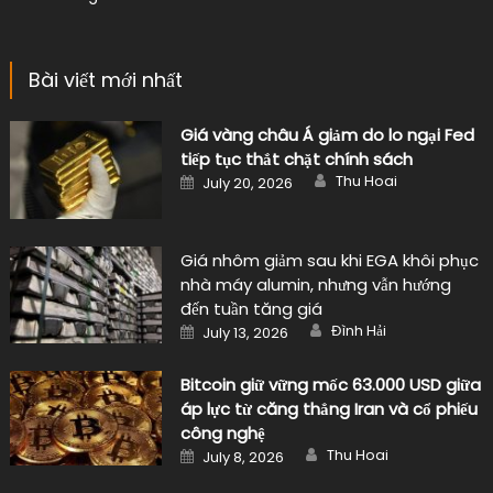
Bài viết mới nhất
Giá vàng châu Á giảm do lo ngại Fed
tiếp tục thắt chặt chính sách
Author
Posted
Thu Hoai
July 20, 2026
on
Giá nhôm giảm sau khi EGA khôi phục
nhà máy alumin, nhưng vẫn hướng
đến tuần tăng giá
Author
Posted
Đình Hải
July 13, 2026
on
Bitcoin giữ vững mốc 63.000 USD giữa
áp lực từ căng thẳng Iran và cổ phiếu
công nghệ
Author
Posted
Thu Hoai
July 8, 2026
on