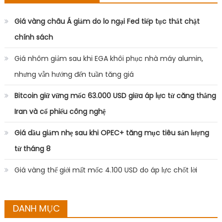
Giá vàng châu Á giảm do lo ngại Fed tiếp tục thắt chặt
chính sách
Giá nhôm giảm sau khi EGA khôi phục nhà máy alumin,
nhưng vẫn hướng đến tuần tăng giá
Bitcoin giữ vững mốc 63.000 USD giữa áp lực từ căng thẳng
Iran và cổ phiếu công nghệ
Giá dầu giảm nhẹ sau khi OPEC+ tăng mục tiêu sản lượng
từ tháng 8
Giá vàng thế giới mất mốc 4.100 USD do áp lực chốt lời
DANH MỤC