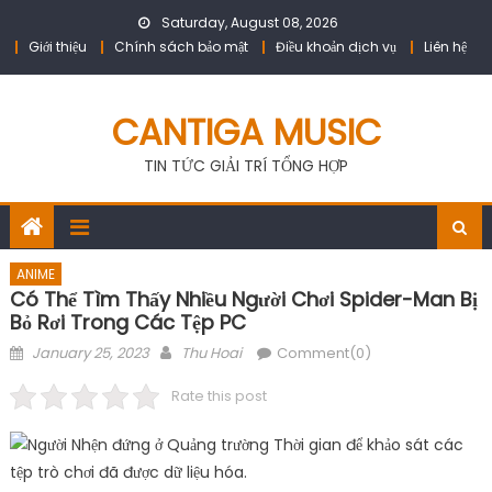
Skip
Saturday, August 08, 2026
to
Giới thiệu
Chính sách bảo mật
Điều khoản dịch vụ
Liên hệ
content
CANTIGA MUSIC
TIN TỨC GIẢI TRÍ TỔNG HỢP
ANIME
Có Thể Tìm Thấy Nhiều Người Chơi Spider-Man Bị
Bỏ Rơi Trong Các Tệp PC
Posted
Author
January 25, 2023
Thu Hoai
Comment(0)
on
Rate this post