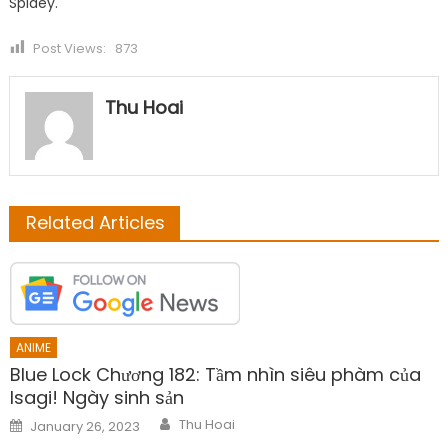
Spidey.
Post Views:
873
Thu Hoai
Related Articles
ANIME
Blue Lock Chương 182: Tầm nhìn siêu phàm của
Isagi! Ngày sinh sản
Author
Posted
Thu Hoai
January 26, 2023
on