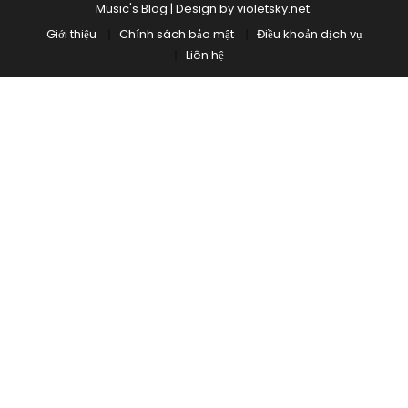
Music's Blog
|
Design by
violetsky.net
.
Giới thiệu
Chính sách bảo mật
Điều khoản dịch vụ
Liên hệ