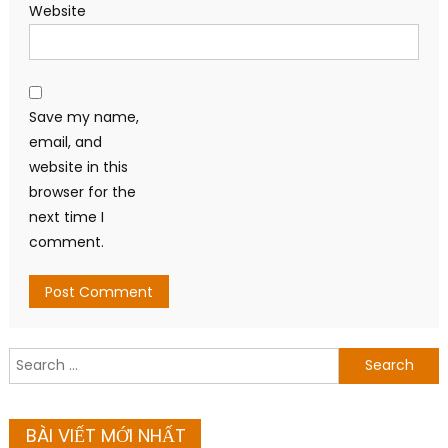
Website
Save my name,
email, and
website in this
browser for the
next time I
comment.
Search
for:
BÀI VIẾT MỚI NHẤT