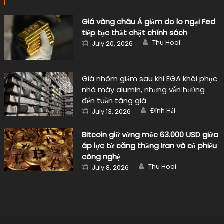
Giá vàng châu Á giảm do lo ngại Fed
tiếp tục thắt chặt chính sách
Author
Posted
Thu Hoai
July 20, 2026
on
Giá nhôm giảm sau khi EGA khôi phục
nhà máy alumin, nhưng vẫn hướng
đến tuần tăng giá
Author
Posted
Đình Hải
July 13, 2026
on
Bitcoin giữ vững mốc 63.000 USD giữa
áp lực từ căng thẳng Iran và cổ phiếu
công nghệ
Author
Posted
Thu Hoai
July 8, 2026
on