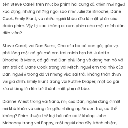
tên Steve Carell trên một bộ phim hài cũng đủ khiến mọi người
xúc động, nhưng những ngôi sao như Juliette Binoche, Dane
Cook, Emily Blunt, và nhiều người khác đều là một phần của
đoàn phim. Vậy tại sao không ai xem phim cho một mình dàn
diễn viên?
Steve Carell, vai Dan Burns; Cha của ba cô con gái, góa vợ,
phải lòng một cô gái mà em trai mình hẹn hò. Juliette
Binoche là Marie, cô gái mà Dan phải lòng và đang hẹn hò với
em trai cô. Dane Cook trong vai Mitch, người em trai nhỏ của
Dan, người ở trong đó vì những việc sai trái, không thân thiện
với gia đình. Emily Blunt trong vai Ruthie Draper; một cô gái
xấu xí từng lớn lên trở thành một phụ nữ béo.
Dianne Wiest trong vai Nana, mẹ của Dan, người đang ở một
nơi khó khăn và cứng rắn giữa những người con trai, có thể
không? Phim thuộc thể loại hài nên có lẽ không. John
Mahoney trong vai Poppy, một người cha đầy trách nhiệm,