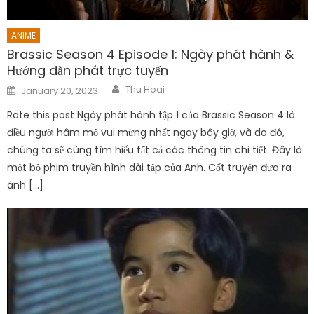
ANIME
Brassic Season 4 Episode 1: Ngày phát hành &
Hướng dẫn phát trực tuyến
Author
Posted
Thu Hoai
January 20, 2023
on
Rate this post Ngày phát hành tập 1 của Brassic Season 4 là
điều người hâm mộ vui mừng nhất ngay bây giờ, và do đó,
chúng ta sẽ cùng tìm hiểu tất cả các thông tin chi tiết. Đây là
một bộ phim truyền hình dài tập của Anh. Cốt truyện đưa ra
ánh […]