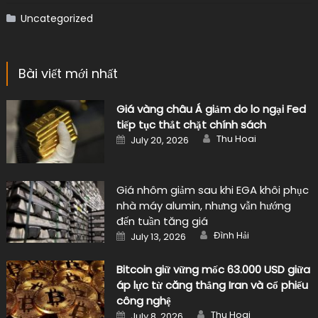
Uncategorized
Bài viết mới nhất
Giá vàng châu Á giảm do lo ngại Fed
tiếp tục thắt chặt chính sách
Author
Posted
Thu Hoai
July 20, 2026
on
Giá nhôm giảm sau khi EGA khôi phục
nhà máy alumin, nhưng vẫn hướng
đến tuần tăng giá
Author
Posted
Đình Hải
July 13, 2026
on
Bitcoin giữ vững mốc 63.000 USD giữa
áp lực từ căng thẳng Iran và cổ phiếu
công nghệ
Author
Posted
Thu Hoai
July 8, 2026