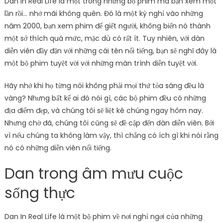
Dan In Real Life là một trong những bộ phim mà bạn xem một
lần rồi… nhớ mãi không quên. Đó là một kỳ nghỉ vào những
năm 2000, bạn xem phim để giết người, không biến nó thành
một sở thích quá mức, mặc dù có rất ít. Tuy nhiên, với dàn
diễn viên đầy đặn với những cái tên nổi tiếng, bạn sẽ nghĩ đây là
một bộ phim tuyệt vời với những màn trình diễn tuyệt vời.
Hãy nhớ khi họ từng nói không phải mọi thứ tỏa sáng đều là
vàng? Nhưng bất kể ai đó nói gì, các bộ phim đều có những
địa điểm đẹp, và chúng tôi sẽ liệt kê chúng ngay hôm nay.
Nhưng chờ đã, chúng tôi cũng sẽ đề cập đến dàn diễn viên. Bởi
vì nếu chúng ta không làm vậy, thì chẳng có ích gì khi nói rằng
nó có những diễn viên nổi tiếng.
Dan trong âm mưu cuộc
sống thực
Dan In Real Life là một bộ phim về nơi nghỉ ngơi của những