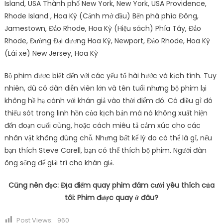
Island, USA Thành phố New York, New York, USA Providence,
Rhode Island , Hoa Kỳ (Cảnh mở đầu) Bến phà phía Đông,
Jamestown, Đảo Rhode, Hoa Kỳ (Hiệu sách) Phía Tây, Đảo
Rhode, Đường Đại dương Hoa Kỳ, Newport, Đảo Rhode, Hoa Kỳ
(Lái xe) New Jersey, Hoa Kỳ
Bộ phim được biết đến với các yếu tố hài hước và kịch tính. Tuy
nhiên, dù có dàn diễn viên lớn và tên tuổi nhưng bộ phim lại
không hề hạ cánh với khán giả vào thời điểm đó. Có điều gì đó
thiếu sót trong linh hồn của kịch bản mà nó không xuất hiện
đến đoạn cuối cùng, hoặc cách miêu tả cảm xúc cho các
nhân vật không đúng chỗ. Nhưng bất kể lý do có thể là gì, nếu
bạn thích Steve Carell, bạn có thể thích bộ phim. Người đàn
ông sống để giải trí cho khán giả.
Cũng nên đọc: Địa điểm quay phim đám cưới yêu thích của
tôi: Phim được quay ở đâu?
Post Views:
960