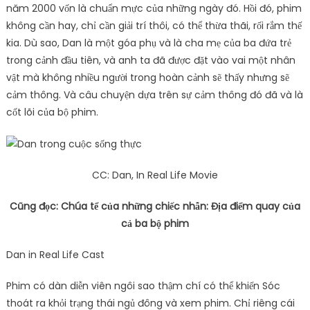
năm 2000 vốn là chuẩn mực của những ngày đó. Hồi đó, phim
không cần hay, chỉ cần giải trí thôi, có thể thừa thãi, rối rắm thế
kia. Dù sao, Dan là một góa phụ và là cha mẹ của ba đứa trẻ
trong cảnh đầu tiên, và anh ta đã được đặt vào vai một nhân
vật mà không nhiều người trong hoàn cảnh sẽ thấy nhưng sẽ
cảm thông. Và câu chuyện dựa trên sự cảm thông đó đã và là
cốt lõi của bộ phim.
CC: Dan, In Real Life Movie
Cũng đọc:
Chúa tể của những chiếc nhẫn: Địa điểm quay của
cả ba bộ phim
Dan in Real Life Cast
Phim có dàn diễn viên ngôi sao thậm chí có thể khiến Sóc
thoát ra khỏi trạng thái ngủ đông và xem phim. Chỉ riêng cái