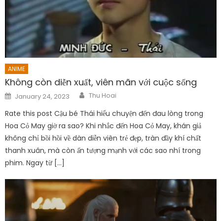
ANIME
Không còn diễn xuất, viên mãn với cuộc sống
Author
Posted
Thu Hoai
January 24, 2023
on
Rate this post Cậu bé Thái hiểu chuyện đến đau lòng trong
Hoa Cỏ May giờ ra sao? Khi nhắc đến Hoa Cỏ May, khán giả
không chỉ bồi hồi về dàn diễn viên trẻ đẹp, tràn đầy khí chất
thanh xuân, mà còn ấn tượng mạnh với các sao nhí trong
phim. Ngay từ […]