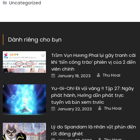
Uncategorized
Dành riêng cho bạn
Trầm Vụn Hương Phai lại gây tranh cãi
khi ‘tiến công tráo’ phiên vị của 2 diễn
viên chính
Author
Posted
Thu Hoai
January 18, 2023
on
Yu-Gi-Oh! Đi vội vàng !! Tập 27: Ngày
phát hành, Hướng dẫn phát trực
tuyến và bản xem trước
Author
Posted
Thu Hoai
January 22, 2023
on
Lý do Spandam là nhân vật phản diện
rất đáng ghét
Author
Posted
Thu Hoai