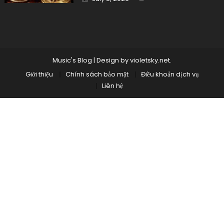
on
Music's Blog
|
Design by
violetsky.net
.
Giới thiệu
Chính sách bảo mật
Điều khoản dịch vụ
Liên hệ