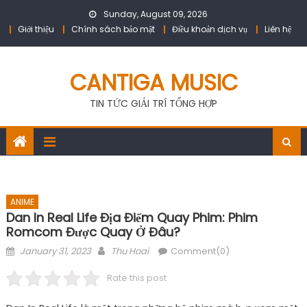
Skip
Sunday, August 09, 2026
to
Giới thiệu
Chính sách bảo mật
Điều khoản dịch vụ
Liên hệ
content
CANTIGA MUSIC
TIN TỨC GIẢI TRÍ TỔNG HỢP
ANIME
Dan In Real Life Địa Điểm Quay Phim: Phim
Romcom Được Quay Ở Đâu?
Posted
Author
January 31, 2023
Thu Hoai
Comment(0)
on
Rate this post