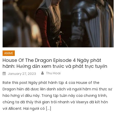
ANIME
House Of The Dragon Episode 4 Ngày phát
hành: Hướng dẫn xem trước và phát trực tuyến
Author
Posted
Thu Hoai
January 27, 2023
on
Rate this post Ngày phát hành tập 4 của House of the
Dragon hiện đã được lên danh sách và người hâm mộ thực sự
hào hứng vì điều này. Trong tập tuần này của chương trình,
chúng ta đã thấy thời gian trôi nhanh và Viserys đã kết hôn
với Allicent. Hai người có […]