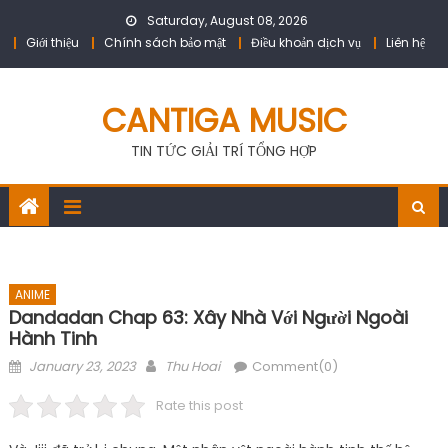
Skip
Saturday, August 08, 2026
to
Giới thiệu
Chính sách bảo mật
Điều khoản dịch vụ
Liên hệ
content
CANTIGA MUSIC
TIN TỨC GIẢI TRÍ TỔNG HỢP
ANIME
Dandadan Chap 63: Xây Nhà Với Người Ngoài
Hành Tinh
Posted
Author
January 23, 2023
Thu Hoai
Comment(0)
on
Rate this post