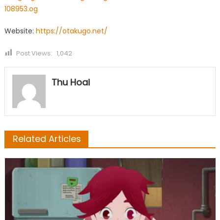
108953.og
Website:
https://otakugo.net/
Post Views:
1,042
Thu Hoai
Related Articles