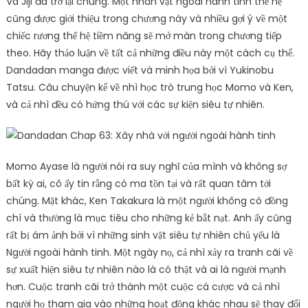
Và Jiji đã trở lại chung. Một nhân vật ngoài hành tinh thế hệ
cũng được giới thiệu trong chương này và nhiều gợi ý về một
chiếc rương thế hệ tiềm năng sẽ mở màn trong chương tiếp
theo. Hãy thảo luận về tất cả những điều này một cách cụ thể.
Dandadan manga được viết và minh họa bởi vì Yukinobu
Tatsu. Câu chuyện kể về nhì học trò trung học Momo và Ken,
và cả nhì đều có hứng thú với các sự kiện siêu tự nhiên.
Momo Ayase là người nói ra suy nghĩ của mình và không sợ
bất kỳ ai, cô ấy tin rằng có ma tồn tại và rất quan tâm tới
chúng. Mặt khác, Ken Takakura là một người không có đồng
chí và thường là mục tiêu cho những kẻ bắt nạt. Anh ấy cũng
rất bị ám ảnh bởi vì những sinh vật siêu tự nhiên chủ yếu là
Người ngoài hành tinh. Một ngày nọ, cả nhì xảy ra tranh cãi về
sự xuất hiện siêu tự nhiên nào là có thật và ai là người mạnh
hơn. Cuộc tranh cãi trở thành một cuộc cá cược và cả nhì
người họ tham gia vào những hoạt động khác nhau sẽ thay đổi