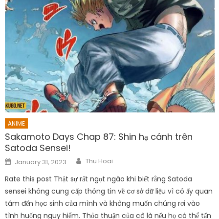
ANIME
Sakamoto Days Chap 87: Shin hạ cánh trên
Satoda Sensei!
Author
Posted
Thu Hoai
January 31, 2023
on
Rate this post Thật sự rất ngọt ngào khi biết rằng Satoda
sensei không cung cấp thông tin về cơ sở dữ liệu vì cô ấy quan
tâm đến học sinh của mình và không muốn chúng rơi vào
tình huống nguy hiểm. Thỏa thuận của cô là nếu họ có thể tấn