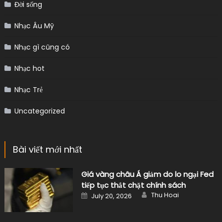
Nhạc gì cũng có
Nhạc hot
Nhạc Trẻ
Uncategorized
Bài viết mới nhất
Giá vàng châu Á giảm do lo ngại Fed
tiếp tục thắt chặt chính sách
Author
Posted
Thu Hoai
July 20, 2026
on
Giá nhôm giảm sau khi EGA khôi phục
nhà máy alumin, nhưng vẫn hướng