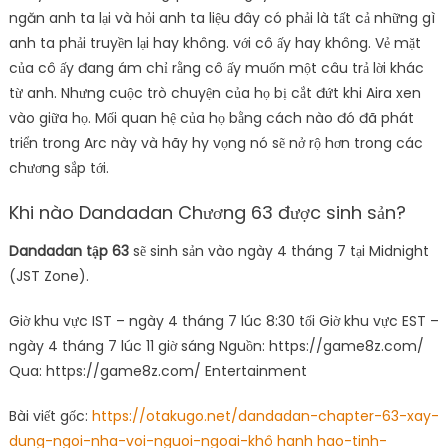
ngăn anh ta lại và hỏi anh ta liệu đây có phải là tất cả những gì
anh ta phải truyền lại hay không. với cô ấy hay không. Vẻ mặt
của cô ấy đang ám chỉ rằng cô ấy muốn một câu trả lời khác
từ anh. Nhưng cuộc trò chuyện của họ bị cắt đứt khi Aira xen
vào giữa họ. Mối quan hệ của họ bằng cách nào đó đã phát
triển trong Arc này và hãy hy vọng nó sẽ nở rộ hơn trong các
chương sắp tới.
Khi nào Dandadan Chương 63 được sinh sản?
Dandadan tập 63
sẽ sinh sản vào ngày 4 tháng 7 tại Midnight
(JST Zone).
Giờ khu vực IST – ngày 4 tháng 7 lúc 8:30 tối Giờ khu vực EST –
ngày 4 tháng 7 lúc 11 giờ sáng Nguồn: https://game8z.com/
Qua: https://game8z.com/ Entertainment
Bài viết gốc:
https://otakugo.net/dandadan-chapter-63-xay-
dung-ngoi-nha-voi-nguoi-ngoai-khô hanh hao-tinh-