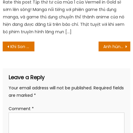
Rate this post Tập thứ tư của mùa 1 của Vermeil in Gold sẽ
sớm lên sóng! Manga nổi tiếng với phiên game thủ dạng
manga, và game thủ dạng chuyển thể thành anime của nó
hiện đang được đăng tải trên báo chí. Thật tuyệt vời khi xem
bộ phim truyền hình lãng mạn […]
Post
Khi Son Goku đã quá chán sử dụng Kamehameha
Anh hùng mới của Fire Emblem Engage trông giống như một VTuber
navigation
Leave a Reply
Your email address will not be published.
Required fields
are marked
*
Comment
*