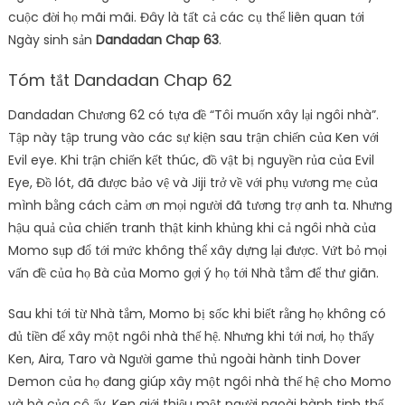
cuộc đời họ mãi mãi. Đây là tất cả các cụ thể liên quan tới
Ngày sinh sản
Dandadan Chap 63
.
Tóm tắt Dandadan Chap 62
Dandadan Chương 62 có tựa đề “Tôi muốn xây lại ngôi nhà”.
Tập này tập trung vào các sự kiện sau trận chiến của Ken với
Evil eye. Khi trận chiến kết thúc, đồ vật bị nguyền rủa của Evil
Eye, Đồ lót, đã được bảo vệ và Jiji trở về với phụ vương mẹ của
mình bằng cách cảm ơn mọi người đã tương trợ anh ta. Nhưng
hậu quả của chiến tranh thật kinh khủng khi cả ngôi nhà của
Momo sụp đổ tới mức không thể xây dựng lại được. Vứt bỏ mọi
vấn đề của họ Bà của Momo gợi ý họ tới Nhà tắm để thư giãn.
Sau khi tới từ Nhà tắm, Momo bị sốc khi biết rằng họ không có
đủ tiền để xây một ngôi nhà thế hệ. Nhưng khi tới nơi, họ thấy
Ken, Aira, Taro và Người game thủ ngoài hành tinh Dover
Demon của họ đang giúp xây một ngôi nhà thế hệ cho Momo
và bà của cô ấy. Ken giới thiệu một người ngoài hành tinh thế