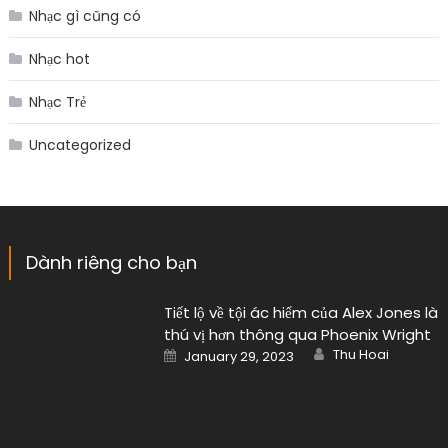
Nhạc gì cũng có
Nhạc hot
Nhạc Trẻ
Uncategorized
Dành riêng cho bạn
Tiết lộ về tội ác hiểm của Alex Jones là
thú vị hơn thông qua Phoenix Wright
Author
Posted
Thu Hoai
January 29, 2023
on
Poster mới của Naruto nhân dịp kỷ
niệm 20 năm kể từ khi anime ra mắt