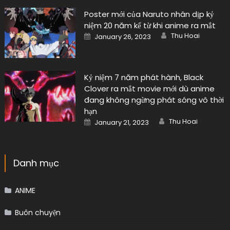
Author
Posted
Thu Hoai
January 26, 2023
on
Kỷ niệm 7 năm phát hành, Black
Clover ra mắt movie mới dù anime
đang không ngừng phát sóng vô thời
hạn
Author
Posted
Thu Hoai
January 21, 2023
on
Danh mục
ANIME
Buôn chuyện
Đời sống
Nhạc Âu Mỹ