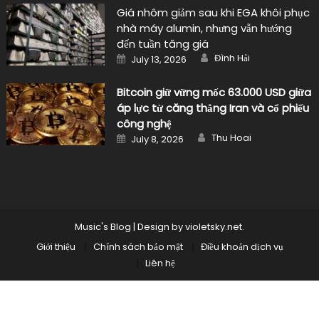
đến tuần tăng giá
Author
Posted
Đình Hải
July 13, 2026
on
Bitcoin giữ vững mốc 63.000 USD giữa
áp lực từ căng thẳng Iran và cổ phiếu
công nghệ
Author
Posted
Thu Hoai
July 8, 2026
on
Music's Blog
|
Design by
violetsky.net
.
Giới thiệu
Chính sách bảo mật
Điều khoản dịch vụ
Liên hệ