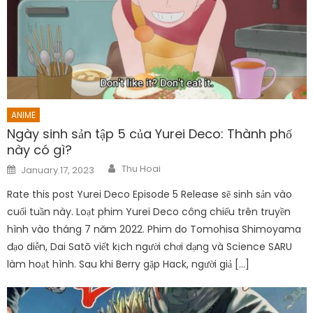
ANIME
Ngày sinh sản tập 5 của Yurei Deco: Thành phố
này có gì?
Author
Posted
Thu Hoai
January 17, 2023
on
Rate this post Yurei Deco Episode 5 Release sẽ sinh sản vào
cuối tuần này. Loạt phim Yurei Deco công chiếu trên truyền
hình vào tháng 7 năm 2022. Phim do Tomohisa Shimoyama
đạo diễn, Dai Satō viết kịch người chơi dạng và Science SARU
làm hoạt hình. Sau khi Berry gặp Hack, người giả […]