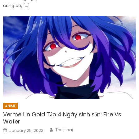
công cô, […]
ANIME
Vermeil In Gold Tập 4 Ngày sinh sản: Fire Vs
Water
Author
Posted
Thu Hoai
January 25, 2023
on