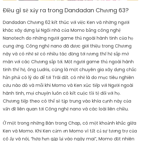
Điều gì sẽ xảy ra trong Dandadan Chương 63?
Dandadan Chương 62 kết thúc với việc Ken và những người
khác xây dựng lại Ngôi nhà của Momo bằng công nghệ
Nanotech do những người game thủ ngoài hành tinh của họ
cung ứng. Công nghệ nano đã được giới thiệu trong Chương
này và có nhẽ sẽ có nhiều tác động tới rương thế hệ sắp mở
màn với các Chương sắp tới. Một người game thủ ngoài hành
tinh thế hệ, ông Ludris, cũng là một chuyên gia xây dựng chắc
hẳn phải có lý do để tới Trái đất. có nhẽ là do mục tiêu nghiên
cứu nào đó và mỗi khi Momo và Ken xúc tiếp với Người ngoài
hành tinh, mọi chuyện luôn có kết cuộc tồi tệ đối với họ.
Chương tiếp theo có thể sẽ tập trung vào khía cạnh này của
vấn đề liên quan tới Công nghệ nano và các loài liên chiều.
Ở một trong những Bàn trong Chap, có một khoảnh khắc giữa
Ken và Momo. Khi Ken cảm ơn Momo vì tất cả sự tương trợ của
cô ấy và nói, “hứa hẹn gặp lại vào ngày mai”, Momo đột nhiên