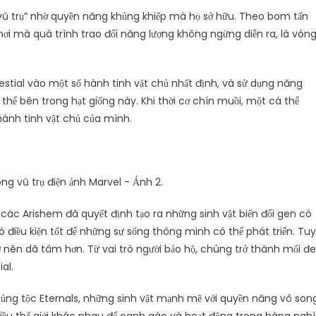
n vũ trụ” nhờ quyền năng khủng khiếp mà họ sở hữu. Theo bom tấn
 nơi mà quá trình trao đổi năng lượng không ngừng diễn ra, là vòn
lestial vào một số hành tinh vật chủ nhất định, và sử dụng năng
thể bên trong hạt giống này. Khi thời cơ chín muồi, một cá thể
hành tinh vật chủ của mình.
ác Arishem đã quyết định tạo ra những sinh vật biến đổi gen có
 điều kiện tốt để những sự sống thông minh có thể phát triển. Tuy
ở nên dã tâm hơn. Từ vai trò người bảo hộ, chúng trở thành mối đe
al.
chủng tộc Eternals, những sinh vật mạnh mẽ với quyền năng vô son