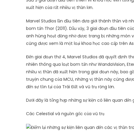
Sau 3 giai đoạn đầu tiên thiên về khoa học viễn tưởn
xuất hiện của rất nhiều vị thần lớn.
Marvel Studios lần đầu tiên đưa giới thánh thần và n
bom tấn Thor (2011). Dẫu vậy, 3 giai đoạn đầu tiên củ
anh hùng hoạt động nhờ được trang bị những món vũ 
cũng được xem là một loại khoa học cao cấp trên Asg
Đến giai đoạn thứ 4, Marvel Studios đã quyết định th
nhiên thông qua loạt bom tấn như WandaVision, Eter
nhiều vị thần đã xuất hiện trong giai đoạn này, bao gồ
truyện chung của MCU, những vị thần này cũng được xâ
đến sự tồn tại của Trái Đất và vũ trụ rộng lớn.
Dưới đây là tổng hợp những sự kiện có liên quan đến g
Các Celestial và nguồn gốc của vũ trụ