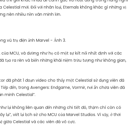
nhiều thế giới khác nhau để canh gác và hoạt động trong hàng ngh
Celestial mới. Đối với nhân loại, Eternals không khác gì những vị
ựng nên nhiều nền văn minh lớn.
 2 của MCU, và dường như họ có một sự kết nối nhất định với các
đã tạo ra rèn và biến những khái niệm trừu tượng như không gian,
or đã phát 1 đoạn video cho thấy một Celestial sử dụng viên đá
 Tiếp đến, trong Avengers: Endgame, Vormir, nơi ẩn chứa viên đá
n minh Celestial”.
như lại không liên quan đến những chi tiết đó, thậm chí còn có
 lại”, viết lại lịch sử cho MCU của Marvel Studios. Vì vậy, ở thời
hệ giữa Celestial và các viên đá vô cực.