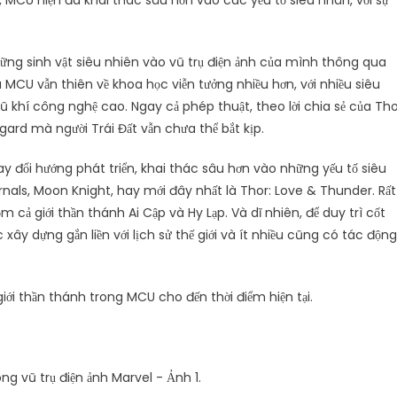
g, MCU hiện đã khai thác sâu hơn vào các yếu tố siêu nhân, với sự
hững sinh vật siêu nhiên vào vũ trụ điện ảnh của mình thông qua
a MCU vẫn thiên về khoa học viễn tưởng nhiều hơn, với nhiều siêu
khí công nghệ cao. Ngay cả phép thuật, theo lời chia sẻ của Tho
ard mà người Trái Đất vẫn chưa thể bắt kịp.
ay đổi hướng phát triển, khai thác sâu hơn vào những yếu tố siêu
nals, Moon Knight, hay mới đây nhất là Thor: Love & Thunder. Rất
m cả giới thần thánh Ai Cập và Hy Lạp. Và dĩ nhiên, để duy trì cốt
y dựng gắn liền với lịch sử thế giới và ít nhiều cũng có tác động
iới thần thánh trong MCU cho đến thời điểm hiện tại.