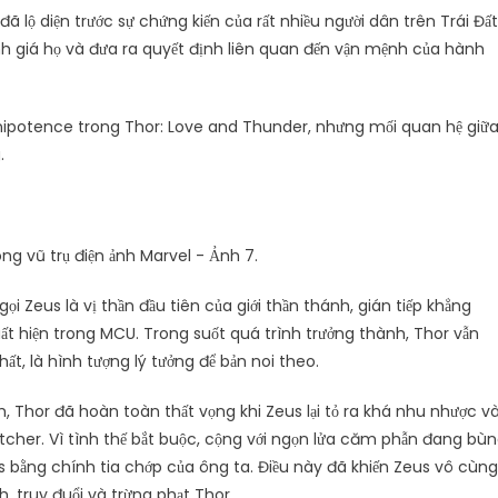
 lộ diện trước sự chứng kiến của rất nhiều người dân trên Trái Đất
đánh giá họ và đưa ra quyết định liên quan đến vận mệnh của hành
mnipotence trong Thor: Love and Thunder, nhưng mối quan hệ giữ
.
 Zeus là vị thần đầu tiên của giới thần thánh, gián tiếp khẳng
uất hiện trong MCU. Trong suốt quá trình trưởng thành, Thor vẫn
ất, là hình tượng lý tưởng để bản noi theo.
h, Thor đã hoàn toàn thất vọng khi Zeus lại tỏ ra khá nhu nhược v
cher. Vì tình thế bắt buộc, cộng với ngọn lửa căm phẫn đang bù
 bằng chính tia chớp của ông ta. Điều này đã khiến Zeus vô cùng
, truy đuổi và trừng phạt Thor.