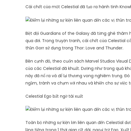
Cái chết của một Celestial đã tạo ra hành tinh Kno
Biệt đội Guardians of the Galaxy đã từng ghé thăm 
qua đời. Trong truyện tranh, cái chết của Celestial 
thần Gorr sử dụng trong Thor: Love and Thunder.
Bên cạnh đó, theo cuốn sách Marvel Studios Visual D
của các Celestial đã khuất. Dường như trong quá khứ
này đã nổ ra và để lại thương vong nghiêm trọng. Đó cũ
ngầm, tránh va chạm với nhau và khiến cho sự việc tư
Celestial Ego bất ngờ tái xuất
Toàn bộ những sự kiện lớn liên quan đến Celestial dườ
lặng tiếng trong 1 thời gian rất dài, ngoại trừ Ego. Xu