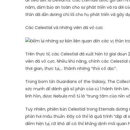
để tiêu diệt lũ Deviants. Các Eternals được gửi đến 
năm, đảm bảo an toàn cho sự phát triển và ra đời của 
thần đã dẫn đường chỉ lối cho họ phát triển và gây d
Các Celestial và những viên đá vô cực
Trên thực tế, các Celestial đã xuất hiện từ giai đoạn
viên đá vô cực. Nhiều khả năng, chính các Celestial 
thời gian, thực tại,… thành những “thỏi cô đặc”.
Trong bom tấn Guardians of the Galaxy, The Collect
sức mạnh để đánh giá số phận của cả 1 hành tinh lớn.
linh hồn, được Nebula mô tả là “trung tâm của nền vă
Tuy nhiên, phiên bản Celestial trong Eternals dường 
phần hơi mâu thuẫn. Đây có thể là quá trình “đập đi xây
điểm hiện tại, rất khó để có thể khẳng định mối quan 