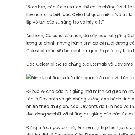
Về cơ bản, các Celestial có thể coi là những “vị thầ
Eternals cho biết, các Celestial quan niệm “vũ trụ là
lặp vô tận của sự sáng tạo và hủy diệt”.
Arishem, Celestial đầu tiên, đã cấy các hạt giống Ce
lượng từ chính những hành tinh đó để nuôi dưỡng cá 
Celestial khác sẽ được sinh ra, qua đó phá hủy luôn 
Các Celestial tạo ra chủng tộc Eternals và Deviants
Để bảo vệ cho các hạt giống mà mình đã gieo mầm, c
tên là Deviants và gửi chúng xuống các hành tinh có
nhiên theo thời gian, các Deviants đã tiến hóa và tr
dọa đáng sợ nhất với những hạt giống của các Celesti
Đứng trước nguy cơ mới, Arishem lại tiếp tục tạo ra 