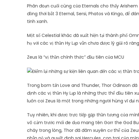
Phân đoạn cuối cùng của Eternals cho thấy Arishem đã
đồng thời bắt 3 Eternal, Sersi, Phatos và Kingo, để 
tinh xanh.
Một số Celestial khác đã xuất hiện tại thành phố O
họ với các vị thần Hy Lạp vẫn chưa được lý giải rõ ràng
Zeus là “vị thần chính thức” đầu tiên của MCU
Trong bom tấn Love and Thunder, Thor Odinson đã gọi
định các vị thần Hy Lạp là những thực thể đầu tiên x
luôn coi Zeus là một trong những người hùng vĩ đại nh
Tuy nhiên, khi được trực tiếp gặp thần tượng của mìn
vô cảm trước mối đe dọa mang tên Gorr the God But
cháy trong lòng, Thor đã đâm xuyên cơ thể của Zeus
phẫn nộ và quyết định sai Hercules, con trai của mình