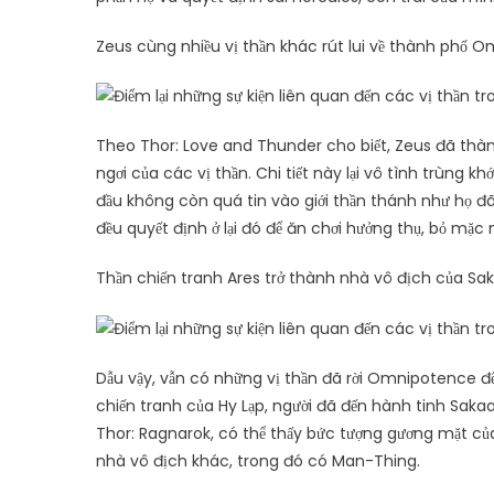
Zeus cùng nhiều vị thần khác rút lui về thành phố 
Theo Thor: Love and Thunder cho biết, Zeus đã thà
ngơi của các vị thần. Chi tiết này lại vô tình trùng kh
đầu không còn quá tin vào giới thần thánh như họ 
đều quyết định ở lại đó để ăn chơi hưởng thụ, bỏ mặ
Thần chiến tranh Ares trở thành nhà vô địch của Sa
Dẫu vậy, vẫn có những vị thần đã rời Omnipotence đ
chiến tranh của Hy Lạp, người đã đến hành tinh Sak
Thor: Ragnarok, có thể thấy bức tượng gương mặt c
nhà vô địch khác, trong đó có Man-Thing.