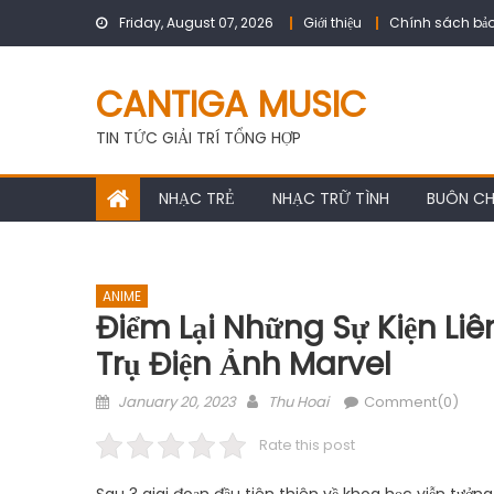
Skip
Friday, August 07, 2026
Giới thiệu
Chính sách bảo
to
content
CANTIGA MUSIC
TIN TỨC GIẢI TRÍ TỔNG HỢP
NHẠC TRẺ
NHẠC TRỮ TÌNH
BUÔN C
ANIME
Điểm Lại Những Sự Kiện Li
Trụ Điện Ảnh Marvel
Posted
Author
January 20, 2023
Thu Hoai
Comment(0)
on
Rate this post