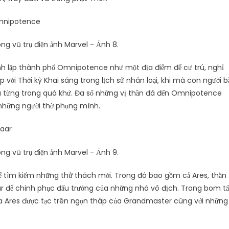
Omnipotence
nh lập thành phố Omnipotence như một địa điểm để cư trú, nghỉ
ớp với Thời kỳ Khai sáng trong lịch sử nhân loại, khi mà con người b
đã từng trong quá khứ. Đa số những vị thần đã đến Omnipotence
c những người thờ phụng mình.
kaar
ể tìm kiếm những thử thách mới. Trong đó bao gồm cả Ares, thần
aar để chinh phục đấu trường của những nhà vô địch. Trong bom t
ủa Ares được tạc trên ngọn tháp của Grandmaster cùng với những