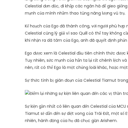
Celestial đơn độc, đi khắp các ngân hà để gieo giốn
mạnh của mình nhằm thao túng năng lượng vũ trụ.
Kế hoạch của Ego đã thành công, với người phù hợp nh
Celestial cũng lý giải vì sao Quill có thể tay khôn
khi nhận ra dã tâm của Ego, anh đã quyết định phản bộ
Ego được xem là Celestial đầu tiên chính thức được
Tuy nhiên, sức mạnh của hắn ta lại rất chênh lệch và 
nên, rất có thể Ego là một chủng loài khác, hoặc một
Sự thức tỉnh bị gián đoạn của Celestial Tiamut trong
Sự kiện gần nhất có liên quan đến Celestial của MCU
Tiamut sẽ dẫn đến sự diệt vong của Trái Đất, một số E
nhiên, hành động của họ đã chọc giận Arishem.