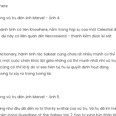
where
hành tinh có tên Knowhere, nằm trong hộp sọ của một Celestial 
cổ đại này có liên quan đến Necrosword – thanh kiếm được kẻ sát
ictionary, hành tinh rác Sakaar cũng chứa rất nhiều mảnh cơ thể
, một cuộc chiến khốc liệt giữa những cá thể mạnh nhất nhì vũ trụ
ng có thể là lý do vì sao hiện tại, họ lại quyết định hoạt động
ơng tự xảy ra trong tương lai.
ng như đều đã diễn ra từ thời kỳ sơ khai của vũ trụ. Và họ đã im hơ
ất hiện trong Guardians of the Galaxy Vol. 2, Ego tự xưng bản thân là