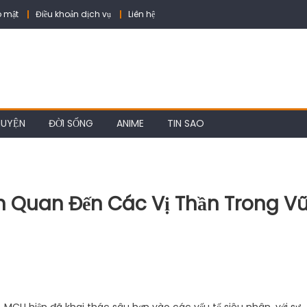
 mật
Điều khoản dịch vụ
Liên hệ
HUYỆN
ĐỜI SỐNG
ANIME
TIN SAO
ên Quan Đến Các Vị Thần Trong V