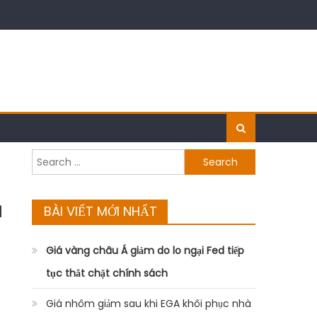
Search
for:
ũ
BÀI VIẾT MỚI NHẤT
Giá vàng châu Á giảm do lo ngại Fed tiếp
tục thắt chặt chính sách
Giá nhôm giảm sau khi EGA khôi phục nhà