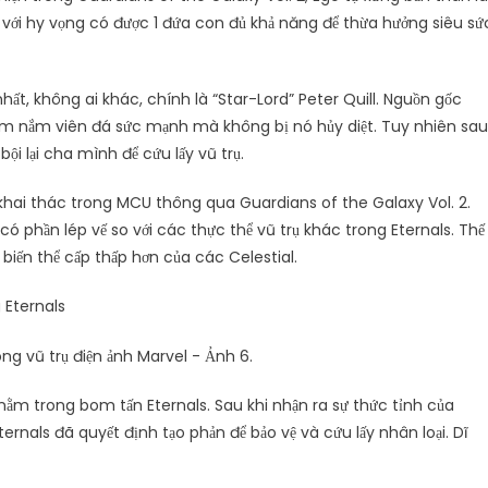
g với hy vọng có được 1 đứa con đủ khả năng để thừa hưởng siêu sứ
ất, không ai khác, chính là “Star-Lord” Peter Quill. Nguồn gốc
g cầm nắm viên đá sức mạnh mà không bị nó hủy diệt. Tuy nhiên sau
i lại cha mình để cứu lấy vũ trụ.
 khai thác trong MCU thông qua Guardians of the Galaxy Vol. 2.
có phần lép vế so với các thực thể vũ trụ khác trong Eternals. Thế
 biến thể cấp thấp hơn của các Celestial.
 Eternals
 nằm trong bom tấn Eternals. Sau khi nhận ra sự thức tỉnh của
ternals đã quyết định tạo phản để bảo vệ và cứu lấy nhân loại. Dĩ