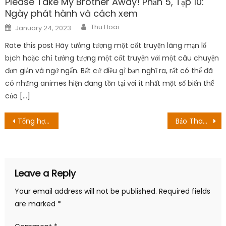
Please Take My Brother Away! Phần 5, Tập 10:
Ngày phát hành và cách xem
Author
Posted
Thu Hoai
January 24, 2023
on
Rate this post Hãy tưởng tượng một cốt truyện lãng mạn lố
bịch hoặc chỉ tưởng tượng một cốt truyện với một câu chuyện
đơn giản và ngớ ngẩn. Bất cứ điều gì bạn nghĩ ra, rất có thể đã
có những animes hiện đang tồn tại với ít nhất một số biến thể
của […]
Post
Tổng hợp các phiên bản cosplay nhân vật nam anime, manga giống y bản gốc!
Bảo Thanh tiết lộ lý do chưa đóng phim trở lại sau 2 năm nghỉ sinh con
navigation
Leave a Reply
Your email address will not be published.
Required fields
are marked
*