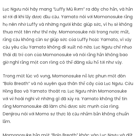
Lục Ngưu nói hãy mang “Luffy Mũ Rơm” ra đây cho hắn, và hắn
sẽ rời đi khi lấy được đầu cậu. Yamato nói với Momonosuke rằng
họ nên nhờ Luffy và những người khác giúp sức, vì họ sẽ không
thua một tên như thế này. Momonosuke nói trong nước mắt,
rằng cậu không cần sự giúp sức của Luffy hoặc Yamato, vì vậy
cậu yêu cầu Yamato không đề xuất nó nữa. Lục Ngưu chế nhạo
thái độ trẻ con của Momonosuke và nói rằng hắn không bao
giờ nghĩ rằng một con rồng có thể đáng xấu hổ tới như vậy.
Trong một lúc vô vọng, Momonosuke nỗ lực phun một đòn
“Bolo Breath” và nó xuyên qua thân thể cây của Lục Ngưu. Cửu
Hồng Bao và Yamato thoát ra. Lục Ngưu nhìn Momonosuke
với vẻ hoài nghi về những gì đã xảy ra. Yamato không thể tin
rằng Momonosuke đã làm chủ được sức mạnh của rồng.
Denjirou nói với Momo sự thực là cậu nhắm bắn không chuẩn
lắm.
Momonosuke bắn một “Bolo Breath” khác vào Lục Ngưu và đốt