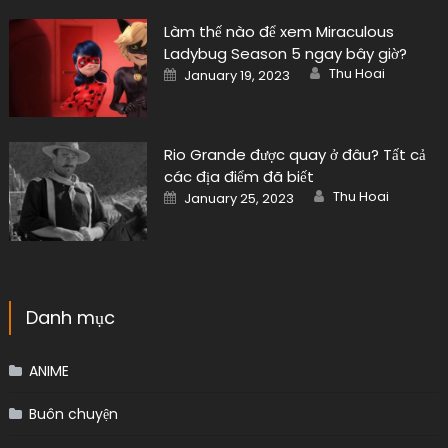
Làm thế nào để xem Miraculous
Ladybug Season 5 ngay bây giờ?
Author
Posted
Thu Hoai
January 19, 2023
on
Rio Grande được quay ở đâu? Tất cả
các địa điểm đã biết
Author
Posted
Thu Hoai
January 25, 2023
on
Danh mục
ANIME
Buôn chuyện