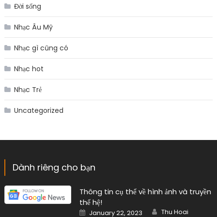
Đời sống
Nhạc Âu Mỹ
Nhạc gì cũng có
Nhạc hot
Nhạc Trẻ
Uncategorized
Dành riêng cho bạn
Thông tin cụ thể về hình ảnh và truyền
thế hệ!
Author
Posted
Thu Hoai
January 22, 2023
on