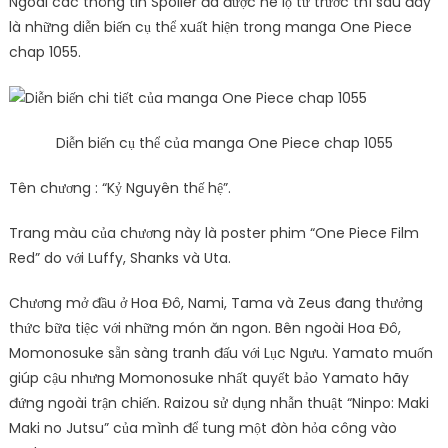
Ngoài các thông tin Spoiler đã được hé lộ từ trước thì sau đây
là những diễn biến cụ thể xuất hiện trong manga One Piece
chap 1055.
Diễn biến cụ thể của manga One Piece chap 1055
Tên chương : “Kỷ Nguyên thế hệ”.
Trang màu của chương này là poster phim “One Piece Film
Red” do với Luffy, Shanks và Uta.
Chương mở đầu ở Hoa Đô, Nami, Tama và Zeus đang thưởng
thức bữa tiệc với những món ăn ngon. Bên ngoài Hoa Đô,
Momonosuke sẵn sàng tranh đấu với Lục Ngưu. Yamato muốn
giúp cậu nhưng Momonosuke nhất quyết bảo Yamato hãy
đứng ngoài trận chiến. Raizou sử dụng nhẫn thuật “Ninpo: Maki
Maki no Jutsu” của mình để tung một đòn hỏa công vào