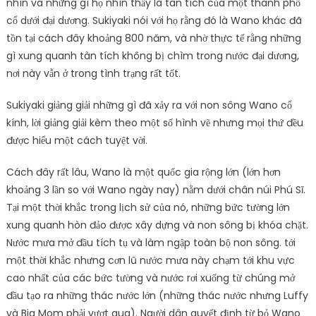
nhìn và những gì họ nhìn thấy là tàn tích của một thành phố
cổ dưới đại dương. Sukiyaki nói với họ rằng đó là Wano khác đã
tồn tại cách đây khoảng 800 năm, và nhờ thực tế rằng những
gì xung quanh tàn tích không bị chìm trong nước đại dương,
nơi này vẫn ở trong tình trạng rất tốt.
Sukiyaki giảng giải những gì đã xảy ra với non sông Wano cổ
kính, lời giảng giải kèm theo một số hình vẽ nhưng mọi thứ đều
được hiểu một cách tuyệt vời.
Cách đây rất lâu, Wano là một quốc gia rộng lớn (lớn hơn
khoảng 3 lần so với Wano ngày nay) nằm dưới chân núi Phú Sĩ.
Tại một thời khắc trong lịch sử của nó, những bức tường lớn
xung quanh hòn đảo được xây dựng và non sông bị khóa chặt.
Nước mưa mở đầu tích tụ và làm ngập toàn bộ non sông. tới
một thời khắc nhưng cơn lũ nước mưa này chạm tới khu vực
cao nhất của các bức tường và nước rơi xuống từ chúng mở
đầu tạo ra những thác nước lớn (những thác nước nhưng Luffy
và Big Mom phải vượt qua). Người dân quyết định từ bỏ Wano