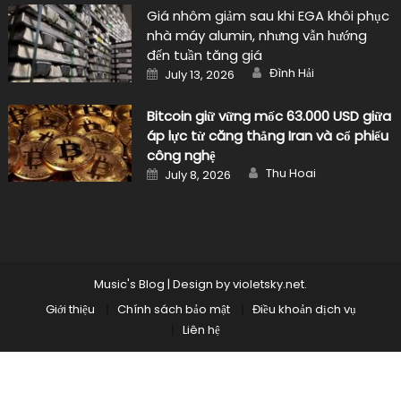
Giá nhôm giảm sau khi EGA khôi phục
nhà máy alumin, nhưng vẫn hướng
đến tuần tăng giá
Author
Posted
Đình Hải
July 13, 2026
on
Bitcoin giữ vững mốc 63.000 USD giữa
áp lực từ căng thẳng Iran và cổ phiếu
công nghệ
Author
Posted
Thu Hoai
July 8, 2026
on
Music's Blog
|
Design by
violetsky.net
.
Giới thiệu
Chính sách bảo mật
Điều khoản dịch vụ
Liên hệ