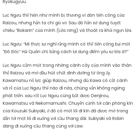
Ryokugyuu.
Lục Ngưu thể hiện như mình bị thương vì đòn tiến công của
Raizou, nhưng hắn ta chỉ giả vờ. Sau đó hắn sử dụng tuyệt
chiêu “Bokarin” của mình (Lửa rừng) và thoát ra khỏi ngọn lửa.
Lục Ngưu: “Mi thực sự nghĩ rằng mình có thể tiến công bại một
“Đô Đốc” Hải Quân chỉ bằng cách lợi dụng điểm yếu sợ lửa à?”
Lục Ngưu cắm một trong những cành cây của mình vào thân
thể Raizou và mở đầu hút chất dinh dưỡng từ ông ấy.
Kawamatsu nỗ lực giúp Raizou, nhưng dù Kawa có cắt cành
và rễ của Lục Ngưu thế nào đi nữa, chúng vẫn không ngừng
phát triển. sau rốt Lục Ngưu cũng bắt được Denjirou,
Kawamatsu và Nekomamushi. Chuyển cảnh tới căn phòng kín
của Kouzuki Sukiyaki, ở đó có một lối đi kín đã được mở trong
dẫn tới một lối đi xuống với cầu thang dài. Sukiyaki và Robin
đang đi xuống cầu thang cùng với Law.