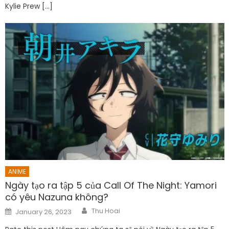
Kylie Prew […]
ANIME
Ngày tạo ra tập 5 của Call Of The Night: Yamori
có yêu Nazuna không?
Author
Posted
Thu Hoai
January 26, 2023
on