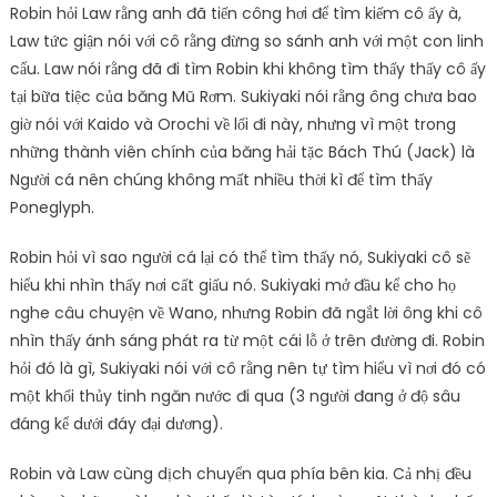
Robin hỏi Law rằng anh đã tiến công hơi để tìm kiếm cô ấy à,
Law tức giận nói với cô rằng đừng so sánh anh với một con linh
cẩu. Law nói rằng đã đi tìm Robin khi không tìm thấy thấy cô ấy
tại bữa tiệc của băng Mũ Rơm. Sukiyaki nói rằng ông chưa bao
giờ nói với Kaido và Orochi về lối đi này, nhưng vì một trong
những thành viên chính của băng hải tặc Bách Thú (Jack) là
Người cá nên chúng không mất nhiều thời kì để tìm thấy
Poneglyph.
Robin hỏi vì sao người cá lại có thể tìm thấy nó, Sukiyaki cô sẽ
hiểu khi nhìn thấy nơi cất giấu nó. Sukiyaki mở đầu kể cho họ
nghe câu chuyện về Wano, nhưng Robin đã ngắt lời ông khi cô
nhìn thấy ánh sáng phát ra từ một cái lỗ ở trên đường đi. Robin
hỏi đó là gì, Sukiyaki nói với cô rằng nên tự tìm hiểu vì nơi đó có
một khối thủy tinh ngăn nước đi qua (3 người đang ở độ sâu
đáng kể dưới đáy đại dương).
Robin và Law cùng dịch chuyển qua phía bên kia. Cả nhị đều