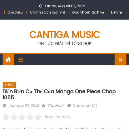
Skip
Friday, August 07, 2026
to
Giới thiệu
Chính sách bảo mật
Điều khoản dịch vụ
Liên hệ
content
CANTIGA MUSIC
TIN TỨC GIẢI TRÍ TỔNG HỢP
ANIME
Diễn Biến Cụ Thể Của Manga One Piece Chap
1055
Posted
Author
January 24, 2023
Thu Hoai
Comment(0)
on
Rate this post