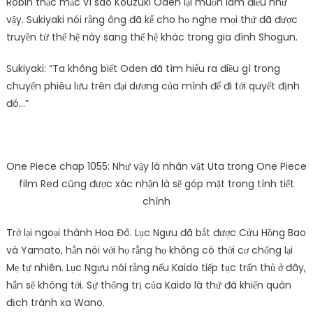
Robin thắc mắc vì sao Kouzuki Oden lại muốn làm điều như
vậy. Sukiyaki nói rằng ông đã kể cho họ nghe mọi thứ đã được
truyền từ thế hệ này sang thế hệ khác trong gia đình Shogun.
Sukiyaki: “Ta không biết Oden đã tìm hiểu ra điều gì trong
chuyến phiêu lưu trên đại dương của mình để đi tới quyết định
đó…”
One Piece chap 1055: Như vậy là nhân vật Uta trong One Piece
film Red cũng được xác nhận là sẽ góp mặt trong tình tiết
chính
Trở lại ngoại thành Hoa Đô. Lục Ngưu đã bắt được Cửu Hồng Bao
và Yamato, hắn nói với họ rằng họ không có thời cơ chống lại
Mẹ tự nhiên. Lục Ngưu nói rằng nếu Kaido tiếp tục trấn thủ ở đây,
hắn sẽ không tới. Sự thống trị của Kaido là thứ đã khiến quân
địch tránh xa Wano.