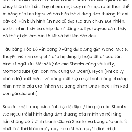
cháy thân thể hắn. Tuy nhiên, một cây nhỏ mọc ra từ thân thể
bị bỏng của Lục Ngưu và hắn biến trở lại dạng tầm thường từ cái
cây đó. Hắn biến hình lần nữa để tiếp tục trận chiến. Đột nhiên,
có thể nhìn thấy tia chớp đen ở đằng xa. Ryokugyuu cảm thấy
có thứ gì đó làm hắn tê liệt và hét lên đớn đau.
Tàu băng Tóc Đỏ vẫn đang ở vùng đại dương gần Wano. Một số
thuyền viên xin ông chủ của họ dừng lại hoặc tất cả các tân
binh sẽ ngất xỉu. Một số ký ức của Shanks cùng với Luffy,
Momonosuke (khi còn nhỏ cùng với Oden), Hiyori (khi cô ấy
chào đời) xuất hiện… và cũng xuất hiện một hình bóng nhường
nhịn như là của Uta (nhân vật trong phim One Piece Film Red,
con gái của anh).
Sau đó, một trang cận cảnh bộc lộ đầy sự tức giận của Shanks.
Lục Ngưu trở lại hình dạng tầm thường của mình và nói rằng
hắn không có ý định tranh đấu với Shanks và băng của anh, ít
nhất là ở thời khắc ngày nay. sau rốt hắn quyết định rời đi.