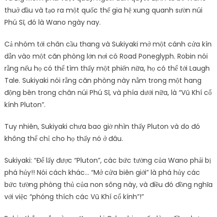
thuở đầu và tạo ra một quốc thế gia hệ xung quanh sườn núi
Phú Sĩ, đó là Wano ngày nay.
Cả nhóm tới chân cầu thang và Sukiyaki mở một cánh cửa kín
dẫn vào một căn phòng lớn nơi có Road Poneglyph. Robin nói
rằng nếu họ có thể tìm thấy một phiến nữa, họ có thể tới Laugh
Tale. Sukiyaki nói rằng căn phòng này nằm trong một hang
động bên trong chân núi Phú Sĩ, và phía dưới nữa, là “Vũ Khí cổ
kính Pluton”.
Tuy nhiên, Sukiyaki chưa bao giờ nhìn thấy Pluton và do đó
không thể chỉ cho họ thấy nó ở đâu.
Sukiyaki: “Để lấy được “Pluton”, các bức tường của Wano phải bị
phá hủy!! Nói cách khác… “Mở cửa biên giới” là phá hủy các
bức tường phòng thủ của non sông này, và điều đó đồng nghĩa
với việc “phóng thích các Vũ Khí cổ kính”!”