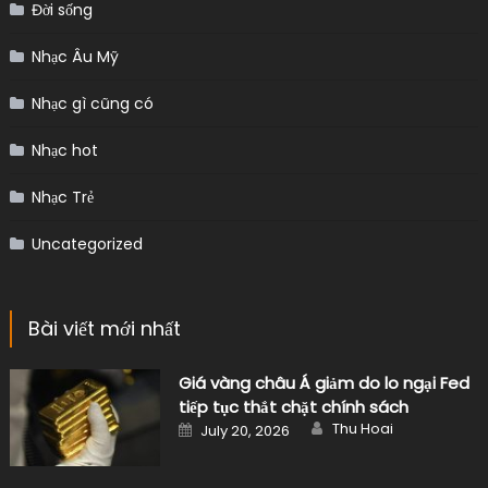
Đời sống
Nhạc Âu Mỹ
Nhạc gì cũng có
Nhạc hot
Nhạc Trẻ
Uncategorized
Bài viết mới nhất
Giá vàng châu Á giảm do lo ngại Fed
tiếp tục thắt chặt chính sách
Author
Posted
Thu Hoai
July 20, 2026
on