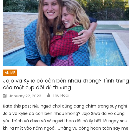
ANIME
Jojo và Kylie có còn bên nhau không? Tình trạng
của một cặp đôi dễ thương
Author
Posted
Thu Hoai
January 22, 2023
on
Rate this post Nếu người chơi cũng đang chìm trong suy nghĩ
Jojo và Kylie có còn bên nhau không? Jojo Siwa đã vô cùng
yêu thích và được vô số người theo dõi cô ấy biết tới ngay sau
khi ra mắt vào năm ngoái. Chàng vũ công hoàn toàn say mê