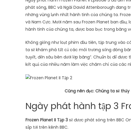
Ngày phát hành Frozen Planet II Episode 3 đã đến với
phát sóng, BBC và Ngài David Attenborough đang trở
những vùng lạnh nhất hành tinh của chúng ta. Froze
và Nam Cực. Mười năm sau Frozen Planet ban đầu, l
hành tinh của chúng ta, được bao bọc trong băng và
Không giống như loạt phim đầu tiên, tập trung vào c
ta sẽ khám phá tất cả các môi trường sống đóng băn
tuyết, đến sâu bên dưới lớp băng”. Chuẩn bị để được 
kết quả của nhiều năm làm việc chăm chỉ của các nh
Cũng nên đọc: Chúng ta sẽ thấy g
Ngày phát hành tập 3 Fro
Frozen Planet II Tập 3
sẽ được phát sóng trên BBC On
sắp tới trên kênh BBC.