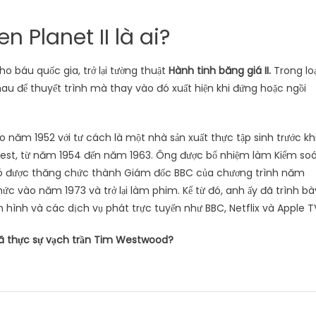
n Planet II là ai?
ho báu quốc gia, trở lại tường thuật
Hành tinh băng giá II.
Trong lo
au để thuyết trình mà thay vào đó xuất hiện khi đứng hoặc ngồi
 năm 1952 với tư cách là một nhà sản xuất thực tập sinh trước kh
Quest, từ năm 1954 đến năm 1963. Ông được bổ nhiệm làm Kiểm so
đó được thăng chức thành Giám đốc BBC của chương trình năm
ức vào năm 1973 và trở lại làm phim. Kể từ đó, anh ấy đã trình bà
 hình và các dịch vụ phát trực tuyến như BBC, Netflix và Apple T
ã thực sự vạch trần Tim Westwood?