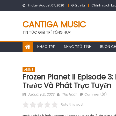
Skip
Friday, August 07, 2026
Giới thiệu
Chính sách bảo
to
content
CANTIGA MUSIC
TIN TỨC GIẢI TRÍ TỔNG HỢP
NHẠC TRẺ
NHẠC TRỮ TÌNH
BUÔN C
ANIME
Frozen Planet II Episode 
Trước Và Phát Trực Tuyến
Posted
Author
January 21, 2023
Thu Hoai
Comment(0)
on
Rate this post