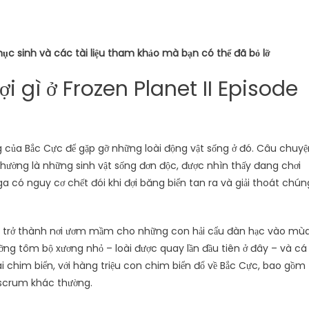
ục sinh và các tài liệu tham khảo mà bạn có thể đã bỏ lỡ
 gì ở Frozen Planet II Episode
 của Bắc Cực để gặp gỡ những loài động vật sống ở đó. Câu chuyệ
hường là những sinh vật sống đơn độc, được nhìn thấy đang chơi
a có nguy cơ chết đói khi đợi băng biển tan ra và giải thoát chún
nd trở thành nơi ươm mầm cho những con hải cẩu đàn hạc vào mù
ng tôm bộ xương nhỏ – loài được quay lần đầu tiên ở đây – và cá
oài chim biển, với hàng triệu con chim biển đổ về Bắc Cực, bao gồm
 scrum khác thường.