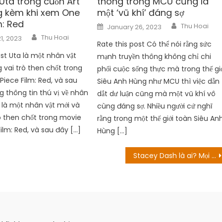
Uta trong cuốn Art
thông trong MCU cũng là
g kèm khi xem One
một ‘vũ khí’ đáng sợ
m: Red
Author
Posted
Thu Hoai
January 26, 2023
on
Author
Thu Hoai
1, 2023
Rate this post Có thể nói rằng sức
ost Uta là một nhân vật
mạnh truyền thông không chỉ chi
 vai trò then chốt trong
phối cuộc sống thực mà trong thế gi
iece Film: Red, và sau
Siêu Anh Hùng như MCU thì việc dẫn
g thông tin thú vị về nhân
dắt dư luận cũng mà một vũ khí vô
a là một nhân vật mới và
cùng đáng sợ. Nhiều người cứ nghĩ
ò then chốt trong movie
rằng trong một thế giới toàn Siêu An
ilm: Red, và sau đây […]
Hùng […]
Stacey Dash là ai? Mọi thứ về nữ diễn viên