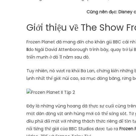
Cũng nên đọc: Disney c
Giới thiệu về The Show Fr
Frozen Planet đã mang đến cho khán giả BBC cái nh
II
do Ngài David Attenborough trình bày, quay trở lại 
triển mạnh ở đó 11 năm sau đó.
Tuy nhiên, nó vượt ra khỏi Ba Lan, chứng kiến ​​nhữn
lạnh nhất thế giới: núi cao, sa mạc đóng băng, rừng 
Đây là những vùng hoang dã thực sự cuối cùng trên h
một dàn động vật anh hùng mới có thể sống sót. Từ g
đều phải đối mặt với những thách thức riêng để tồn t
nổi tiếng thế giới của BBC Studios được tạo ra
Frozen P