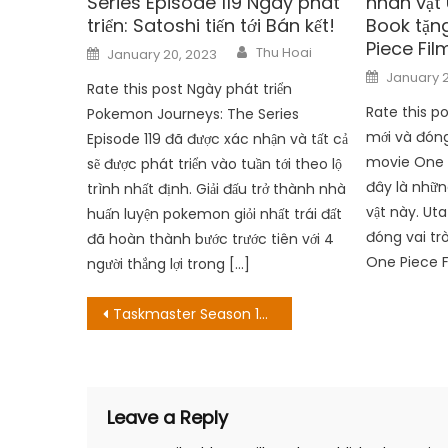
Series Episode 119 Ngày phát
nhân vật 
triển: Satoshi tiến tới Bán kết!
Book tặn
Piece Fil
Author
Posted
Thu Hoai
January 20, 2023
on
Posted
January 2
on
Rate this post Ngày phát triển
Rate this p
Pokemon Journeys: The Series
mới và đóng
Episode 119 đã được xác nhận và tất cả
movie One P
sẽ được phát triển vào tuần tới theo lộ
đây là nhữn
trình nhất định. Giải đấu trở thành nhà
vật này. Ut
huấn luyện pokemon giỏi nhất trái đất
đóng vai tr
đã hoàn thành bước trước tiên với 4
One Piece F
người thắng lợi trong […]
Post
Taskmaster Season 14: Ngày tạo ra và những kỳ vọng cho tới nay
navigation
Leave a Reply