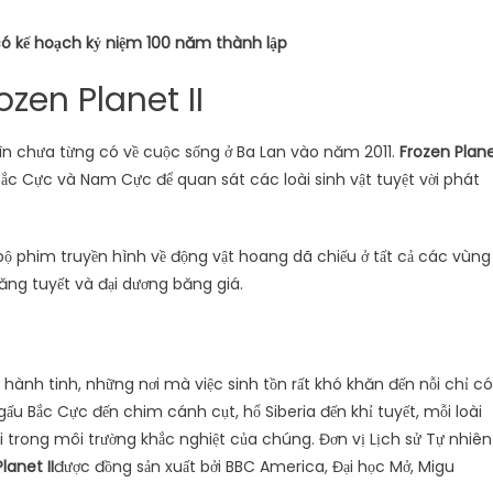
ó kế hoạch kỷ niệm 100 năm thành lập
ozen Planet II
ìn chưa từng có về cuộc sống ở Ba Lan vào năm 2011.
Frozen Plan
Bắc Cực và Nam Cực để quan sát các loài sinh vật tuyệt vời phát
g bộ phim truyền hình về động vật hoang dã chiếu ở tất cả các vùng
băng tuyết và đại dương băng giá.
ành tinh, những nơi mà việc sinh tồn rất khó khăn đến nỗi chỉ có
ấu Bắc Cực đến chim cánh cụt, hổ Siberia đến khỉ tuyết, mỗi loài
ại trong môi trường khắc nghiệt của chúng. Đơn vị Lịch sử Tự nhiên
lanet II
được đồng sản xuất bởi BBC America, Đại học Mở, Migu