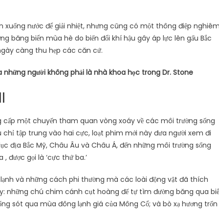
n xuống nước để giải nhiệt, nhưng cũng có một thông điệp nghiê
ượng băng biển mùa hè do biến đổi khí hậu gây áp lực lên gấu Bắc
 ngày càng thu hẹp các căn cứ.
 những người không phải là nhà khoa học trong Dr. Stone
I
g cấp một chuyến tham quan vòng xoáy về các môi trường sống
ầu chỉ tập trung vào hai cực, loạt phim mới này đưa người xem đi
 lục địa Bắc Mỹ, Châu Âu và Châu Á, đến những môi trường sống
 được gọi là ‘cực thứ ba.’
y lạnh và những cách phi thường mà các loài động vật đã thích
ày: những chú chim cánh cụt hoàng đế tự tìm đường băng qua bi
ống sót qua mùa đông lạnh giá của Mông Cổ; và bò xạ hương trốn