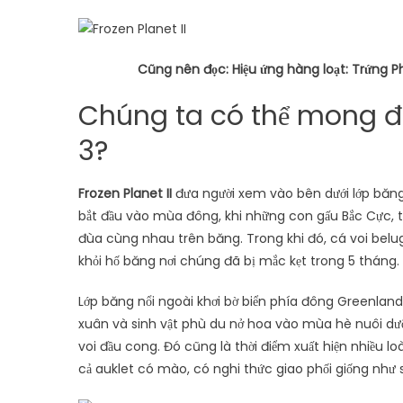
Cũng nên đọc: Hiệu ứng hàng loạt: Trứng Ph
Chúng ta có thể mong đợi
3?
Frozen Planet II
đưa người xem vào bên dưới lớp băng
bắt đầu vào mùa đông, khi những con gấu Bắc Cực, t
đùa cùng nhau trên băng. Trong khi đó, cá voi belug
khỏi hố băng nơi chúng đã bị mắc kẹt trong 5 tháng.
Lớp băng nổi ngoài khơi bờ biển phía đông Greenla
xuân và sinh vật phù du nở hoa vào mùa hè nuôi dưỡ
voi đầu cong. Đó cũng là thời điểm xuất hiện nhiều l
cả auklet có mào, có nghi thức giao phối giống như