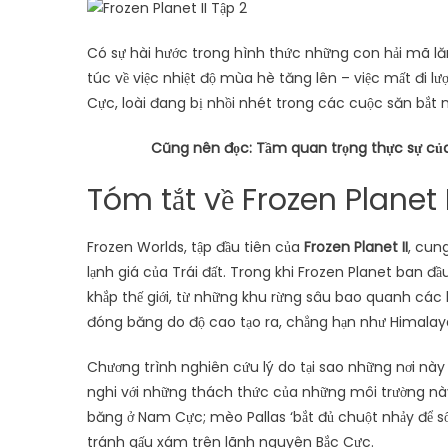
Có sự hài hước trong hình thức những con hải mã lă
túc về việc nhiệt độ mùa hè tăng lên – việc mất đi l
Cực, loài đang bị nhồi nhét trong các cuộc săn bắt
Cũng nên đọc: Tầm quan trọng thực sự của
Tóm tắt về Frozen Planet I
Frozen Worlds, tập đầu tiên của
Frozen Planet II
, cun
lạnh giá của Trái đất. Trong khi Frozen Planet ban đ
khắp thế giới, từ những khu rừng sâu bao quanh các
đóng băng do độ cao tạo ra, chẳng hạn như Himalaya ,
Chương trình nghiên cứu lý do tại sao những nơi nà
nghi với những thách thức của những môi trường n
băng ở Nam Cực; mèo Pallas ‘bắt đủ chuột nhảy để s
tránh gấu xám trên lãnh nguyên Bắc Cực.