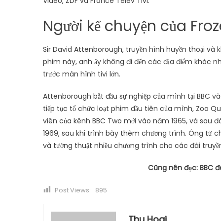
Video, ZDF và France Telev Tivi.
Người kể chuyện của Froze
Sir David Attenborough, truyền hình huyền thoại và k
phim này, anh ấy không đi đến các địa điểm khác nh
trước màn hình tivi lớn.
Attenborough bắt đầu sự nghiệp của mình tại BBC vào
tiếp tục tổ chức loạt phim đầu tiên của mình, Zoo 
viên của kênh BBC Two mới vào năm 1965, và sau 
1969, sau khi trình bày thêm chương trình. Ông từ ch
và tường thuật nhiều chương trình cho các đài truyền
Cũng nên đọc: BBC đ
Post Views:
895
Thu Hoai