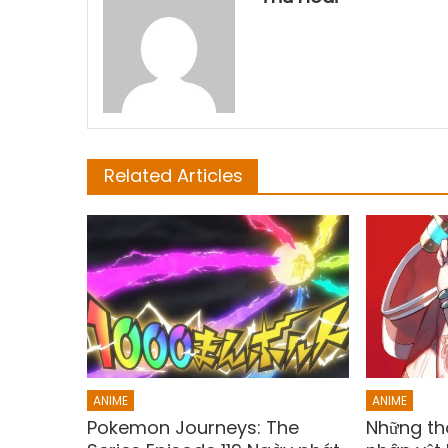
Related Articles
ANIME
ANIME
Pokemon Journeys: The
Những thô