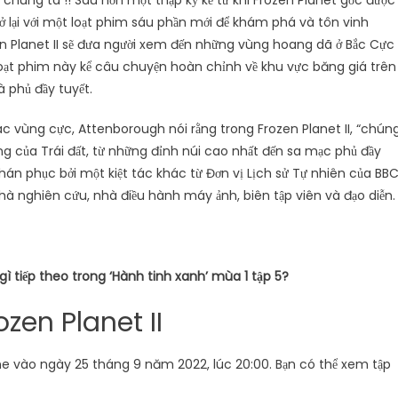
 chúng ta !! Sau hơn một thập kỷ kể từ khi Frozen Planet gốc được
 lại với một loạt phim sáu phần mới để khám phá và tôn vinh
n Planet II sẽ đưa người xem đến những vùng hoang dã ở Bắc Cực
oạt phim này kể câu chuyện hoàn chỉnh về khu vực băng giá trên
 phủ đầy tuyết.
ác vùng cực, Attenborough nói rằng trong Frozen Planet II, “chún
g của Trái đất, từ những đỉnh núi cao nhất đến sa mạc phủ đầy
thán phục bởi một kiệt tác khác từ Đơn vị Lịch sử Tự nhiên của BBC
à nghiên cứu, nhà điều hành máy ảnh, biên tập viên và đạo diễn.
ì tiếp theo trong ‘Hành tinh xanh’ mùa 1 tập 5?
zen Planet II
e vào ngày 25 tháng 9 năm 2022, lúc 20:00. Bạn có thể xem tập