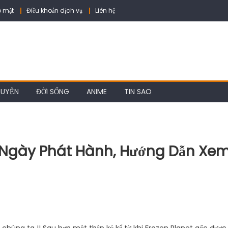
 mật
Điều khoản dịch vụ
Liên hệ
HUYỆN
ĐỜI SỐNG
ANIME
TIN SAO
3: Ngày Phát Hành, Hướng Dẫn Xe