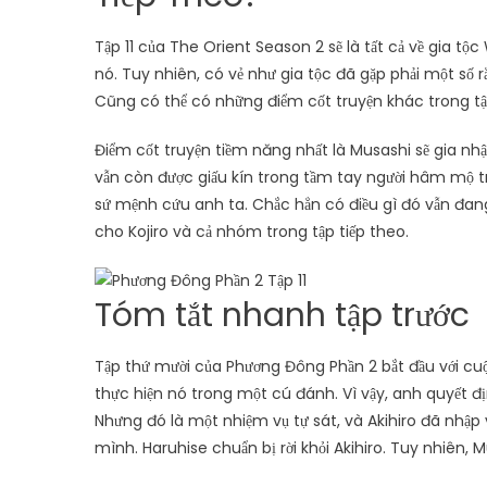
Tập 11 của The Orient Season 2 sẽ là tất cả về gia tộ
nó. Tuy nhiên, có vẻ như gia tộc đã gặp phải một số rắ
Cũng có thể có những điểm cốt truyện khác trong tậ
Điểm cốt truyện tiềm năng nhất là Musashi sẽ gia n
vẫn còn được giấu kín trong tầm tay người hâm mộ tr
sứ mệnh cứu anh ta. Chắc hẳn có điều gì đó vẫn đang
cho Kojiro và cả nhóm trong tập tiếp theo.
Tóm tắt nhanh tập trước
Tập thứ mười của Phương Đông Phần 2 bắt đầu với cuộ
thực hiện nó trong một cú đánh. Vì vậy, anh quyết đị
Nhưng đó là một nhiệm vụ tự sát, và Akihiro đã nhậ
mình. Haruhise chuẩn bị rời khỏi Akihiro. Tuy nhiên,