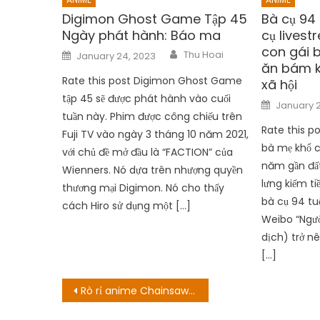
Digimon Ghost Game Tập 45
Bà cụ 94 
Ngày phát hành: Báo ma
cụ livest
con gái b
Author
Posted
Thu Hoai
January 24, 2023
on
ăn bám k
Rate this post Digimon Ghost Game
xã hội
tập 45 sẽ được phát hành vào cuối
Posted
January 2
on
tuần này. Phim được công chiếu trên
Rate this p
Fuji TV vào ngày 3 tháng 10 năm 2021,
bà mẹ khổ c
với chủ đề mở đầu là “FACTION” của
năm gần đất
Wienners. Nó dựa trên nhượng quyền
lưng kiếm t
thương mại Digimon. Nó cho thấy
bà cụ 94 tuổ
cách Hiro sử dụng một […]
Weibo “Ngư
dịch) trở n
[…]
Post
Rò rỉ anime Chainsaw Man dài 20 s, fan nghi ngờ đây là bom xịt vì CGI quá tệ!
navigation