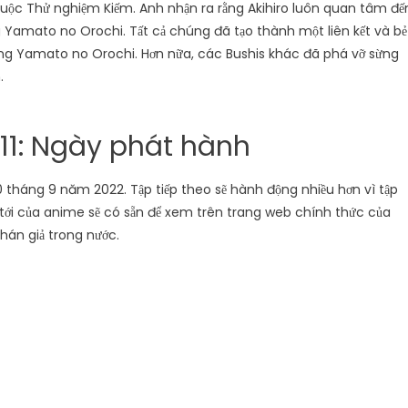
u cuộc Thử nghiệm Kiếm. Anh nhận ra rằng Akihiro luôn quan tâm đế
Yamato no Orochi. Tất cả chúng đã tạo thành một liên kết và bẻ
ỡng Yamato no Orochi. Hơn nữa, các Bushis khác đã phá vỡ sừng
.
11: Ngày phát hành
 tháng 9 năm 2022. Tập tiếp theo sẽ hành động nhiều hơn vì tập
p tới của anime sẽ có sẵn để xem trên trang web chính thức của
hán giả trong nước.