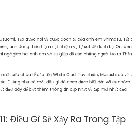
Tusuomi. Tập trước nói về cuộc đoàn tụ của anh em Shimazu. Tất 
nhiên, anh đang thực hiện một nhiệm vụ tự sát để đánh bại Oni bên
i ngờ giữa hai anh em với sự giúp đỡ của những người tạo ra Thần
ới để cứu chúa tể của tộc White Clad. Tuy nhiên, Musashi có vẻ l
rước. Dường như có một điều gì đó chưa được biết đến với cả nhóm
t dưới đây để biết thêm thông tin cập nhật về tập mới nhất của
1: Điều Gì Sẽ Xảy Ra Trong Tập