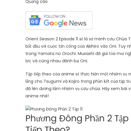
Quảng cáo
Orient Season 2 Episode 11 sẽ là sứ mệnh cứu Chúa 
bắt đầu với cuộc tấn công của Akihiro vào Oni. Tuy 
trong Yamata no Orochi. Musashi đã giải tỏa mọi ngh
lực và cùng nhau đánh bại Oni.
Tập tiếp theo của anime sẽ thực hiện một nhiệm vụ m
lắng cho Tsugumi và Kojiro trong phần kết của tập t
đã lên đường làm nhiệm vụ cứu chúa. Hãy xem bài viế
anime nhé!
Phương Đông Phần 2 Tập 1
Tiếp Theo?