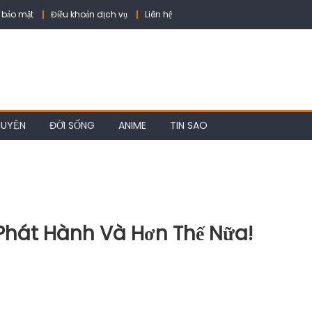
 bảo mật
Điều khoản dịch vụ
Liên hệ
HUYỆN
ĐỜI SỐNG
ANIME
TIN SAO
 Phát Hành Và Hơn Thế Nữa!