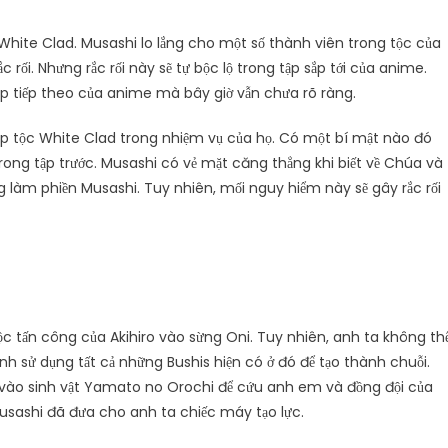
c White Clad. Musashi lo lắng cho một số thành viên trong tộc của
c rối. Nhưng rắc rối này sẽ tự bộc lộ trong tập sắp tới của anime.
p tiếp theo của anime mà bây giờ vẫn chưa rõ ràng.
hập tộc White Clad trong nhiệm vụ của họ. Có một bí mật nào đó
ong tập trước. Musashi có vẻ mặt căng thẳng khi biết về Chúa và
 làm phiền Musashi. Tuy nhiên, mối nguy hiểm này sẽ gây rắc rối
c tấn công của Akihiro vào sừng Oni. Tuy nhiên, anh ta không th
nh sử dụng tất cả những Bushis hiện có ở đó để tạo thành chuỗi.
p vào sinh vật Yamato no Orochi để cứu anh em và đồng đội của
 Musashi đã đưa cho anh ta chiếc máy tạo lực.