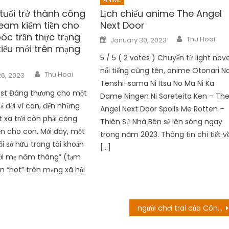
tuổi trở thành công
Lịch chiếu anime The Angel
ream kiếm tiền cho
Next Door
óc trần thực trạng
Author
Posted
Thu Hoai
January 30, 2023
on
iểu mới trên mạng
5 / 5 ( 2 votes ) Chuyển từ light nove
nổi tiếng cùng tên, anime Otonari N
Author
Thu Hoai
6, 2023
Tenshi-sama Ni Itsu No Ma Ni Ka
ost Đáng thương cho một
Dame Ningen Ni Sareteita Ken – Th
ả đời vì con, đến những
Angel Next Door Spoils Me Rotten –
 xa trời còn phải còng
Thiên Sứ Nhà Bên sẽ lên sóng ngay
iền cho con. Mới đây, một
trong năm 2023. Thông tin chi tiết v
i sở hữu trang tài khoản
[…]
ời mẹ năm tháng” (tạm
ên “hot” trên mạng xã hội
người chơi trai của Công chúa Beatrice là ai? tôn thất lãng mạn!