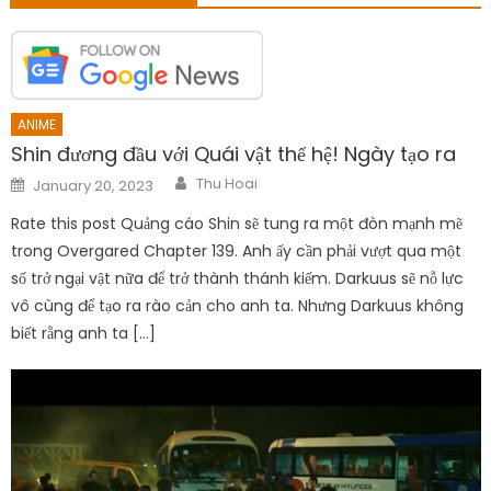
ANIME
Shin đương đầu với Quái vật thế hệ! Ngày tạo ra
Author
Posted
Thu Hoai
January 20, 2023
on
Rate this post Quảng cáo Shin sẽ tung ra một đòn mạnh mẽ
trong Overgared Chapter 139. Anh ấy cần phải vượt qua một
số trở ngại vật nữa để trở thành thánh kiếm. Darkuus sẽ nỗ lực
vô cùng để tạo ra rào cản cho anh ta. Nhưng Darkuus không
biết rằng anh ta […]