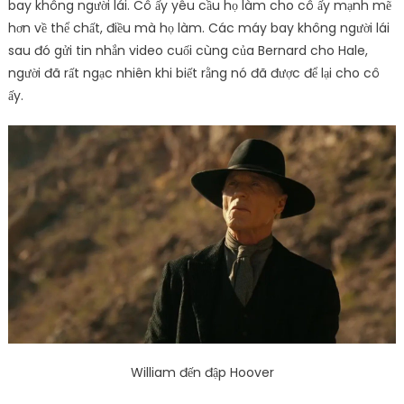
bay không người lái. Cô ấy yêu cầu họ làm cho cô ấy mạnh mẽ
hơn về thể chất, điều mà họ làm. Các máy bay không người lái
sau đó gửi tin nhắn video cuối cùng của Bernard cho Hale,
người đã rất ngạc nhiên khi biết rằng nó đã được để lại cho cô
ấy.
William đến đập Hoover