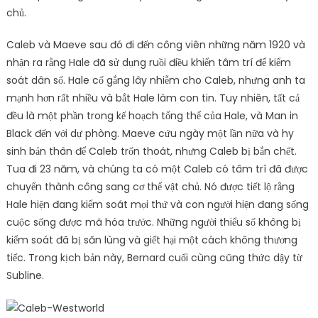
chủ.
Caleb và Maeve sau đó đi đến công viên những năm 1920 và
nhận ra rằng Hale đã sử dụng ruồi điều khiển tâm trí để kiểm
soát dân số. Hale cố gắng lây nhiễm cho Caleb, nhưng anh ta
mạnh hơn rất nhiều và bắt Hale làm con tin. Tuy nhiên, tất cả
đều là một phần trong kế hoạch tổng thể của Hale, và Man in
Black đến với dự phòng. Maeve cứu ngày một lần nữa và hy
sinh bản thân để Caleb trốn thoát, nhưng Caleb bị bắn chết.
Tua đi 23 năm, và chúng ta có một Caleb có tâm trí đã được
chuyển thành công sang cơ thể vật chủ. Nó được tiết lộ rằng
Hale hiện đang kiểm soát mọi thứ và con người hiện đang sống
cuộc sống được mã hóa trước. Những người thiểu số không bị
kiểm soát đã bị săn lùng và giết hại một cách không thương
tiếc. Trong kịch bản này, Bernard cuối cùng cũng thức dậy từ
Subline.