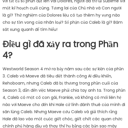
với tất cả số phận đặt lên vai Dolores, người đã trở lại Sublime với
một kế hoạch cuối cùng. Tương lai của Chủ nhà và Con người
là gì? Thử nghiệm của Dolores liệu có tạo thêm hy vọng nào
cho sự tồn vong của nhân loại? Số phận của Caleb là gì? Bám
sát xung quanh để tìm hiểu!
Điều gì đã xảy ra trong Phần
4?
Westworld Season 4 mở ra bảy năm sau các sự kiện của phần
3. Caleb và Maeve đã tiêu diệt thành công AI điều khiển,
Rehoboam, nhưng Caleb đã bị thương trong phần cuối của
Season 3, dẫn đến việc Maeve phải chia tay anh ta. Trong phần
4, Caleb có một cô con gái, Frankie, và không có mối liên hệ
nào với Maeve cho đến khi Hale cử lính đánh thuê của mình đi
săn lùng Caleb. Nhưng Maeve cứu Caleb và giải thích rằng
Hale đã lao vào một cuộc giết chóc, giết chết các quan chức
chính phủ hàng đầu và thay thế họ bằng các bản sao máy