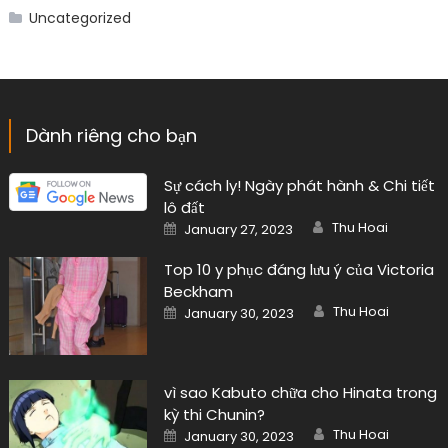
Uncategorized
Dành riêng cho bạn
Sự cách ly! Ngày phát hành & Chi tiết
lô đất
Author
Posted
Thu Hoai
January 27, 2023
on
Top 10 y phục đáng lưu ý của Victoria
Beckham
Author
Posted
Thu Hoai
January 30, 2023
on
vì sao Kabuto chữa cho Hinata trong
kỳ thi Chunin?
Author
Posted
Thu Hoai
January 30, 2023
on