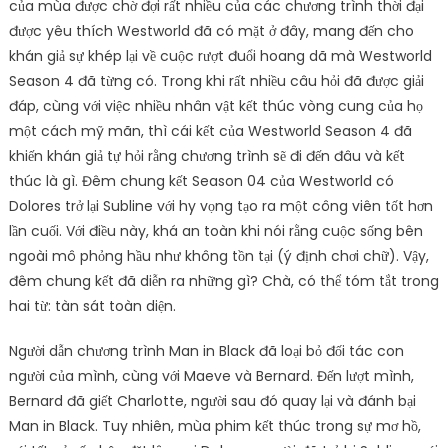
của mùa được chờ đợi rất nhiều của các chương trình thời đại
được yêu thích Westworld đã có mặt ở đây, mang đến cho
khán giả sự khép lại về cuộc rượt đuổi hoang dã mà Westworld
Season 4 đã từng có. Trong khi rất nhiều câu hỏi đã được giải
đáp, cùng với việc nhiều nhân vật kết thúc vòng cung của họ
một cách mỹ mãn, thì cái kết của Westworld Season 4 đã
khiến khán giả tự hỏi rằng chương trình sẽ đi đến đâu và kết
thúc là gì. Đêm chung kết Season 04 của Westworld có
Dolores trở lại Subline với hy vọng tạo ra một công viên tốt hơn
lần cuối. Với điều này, khá an toàn khi nói rằng cuộc sống bên
ngoài mô phỏng hầu như không tồn tại (ý định chơi chữ). Vậy,
đêm chung kết đã diễn ra những gì? Chà, có thể tóm tắt trong
hai từ: tàn sát toàn diện.
Người dẫn chương trình Man in Black đã loại bỏ đối tác con
người của mình, cùng với Maeve và Bernard. Đến lượt mình,
Bernard đã giết Charlotte, người sau đó quay lại và đánh bại
Man in Black. Tuy nhiên, mùa phim kết thúc trong sự mơ hồ,