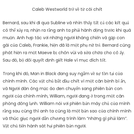
Caleb Westworld trở về từ cõi chết
Bernard, sau khi đi qua Subline và nhìn thấy tất cả các kết quả
có thể xảy ra, nhận ra rằng anh ta phải hành động trước khi quá
muộn. Anh hợp tác với những người kháng chiến và gặp con
gái của Caleb, Frankie, hiện đã là một phụ nữ trẻ. Bernard cũng
phát hiện ra một Maeve bị chôn vùi và sửa chữa cho cô ấy.
Sau đó, bộ đôi quyết định giết Hale vì mục đích tốt.
Trong khi đó, Man in Black đang suy ngẫm về sự tồn tại của
chính mình. Các vật chủ bắt đầu chết vì một căn bệnh bí ẩn,
và Người đàn ông mặc áo đen chuyển sang phiên bản con
người của chính mình, William, người đang ở trong một căn
phòng đông lạnh. William nói với phiên bản máy chủ của mình
rằng sau cùng thì anh ta cũng là một bản sao của chính mình
và thúc giục người dẫn chương trình làm “những gì phải làm”.
Vật chủ tiến hành sát hại phiên bản người.