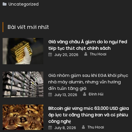
Uncategorized
Bài viết mới nhất
Giá vàng châu Á giảm do lo ngại Fed
tiếp tục thắt chặt chính sách
Author
Posted
Thu Hoai
July 20, 2026
on
Giá nhôm giảm sau khi EGA khôi phục
nhà máy alumin, nhưng vẫn hướng
đến tuần tăng giá
Author
Posted
Đình Hải
July 13, 2026
on
Bitcoin giữ vững mốc 63.000 USD giữa
áp lực từ căng thẳng Iran và cổ phiếu
công nghệ
Author
Posted
Thu Hoai
July 8, 2026
on