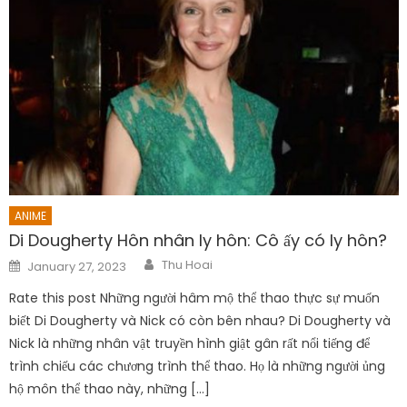
ANIME
Di Dougherty Hôn nhân ly hôn: Cô ấy có ly hôn?
Author
Posted
Thu Hoai
January 27, 2023
on
Rate this post Những người hâm mộ thể thao thực sự muốn
biết Di Dougherty và Nick có còn bên nhau? Di Dougherty và
Nick là những nhân vật truyền hình giật gân rất nổi tiếng để
trình chiếu các chương trình thể thao. Họ là những người ủng
hộ môn thể thao này, những […]