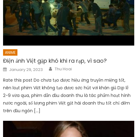
ANIME
Điện ảnh Việt gặp khó khi ra rạp, vì sao?
Author
Posted
Thu Hoai
January 29, 2023
on
Rate this post Do chưa tạo được hiệu ứng truyền miệng tốt,
nên loạt phim Việt không tạo được sức hút với khán giả Dịp lễ
2-9 vừa qua, phim dẫn đầu doanh thu là tác phẩm hoạt hình
nước ngoài, số lượng phim Việt gặt hái doanh thu tốt chỉ đếm
trên đầu ngón […]