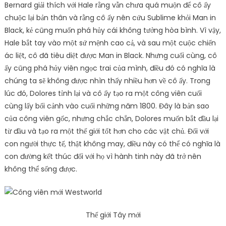
Bernard giải thích với Hale rằng vẫn chưa quá muộn để cô ấy
chuộc lại bản thân và rằng cô ấy nên cứu Sublime khỏi Man in
Black, kẻ cũng muốn phá hủy cái không tưởng hòa bình. Vì vậy,
Hale bắt tay vào một sứ mệnh cao cả, và sau một cuộc chiến
ác liệt, cô đã tiêu diệt được Man in Black. Nhưng cuối cùng, cô
ấy cũng phá hủy viên ngọc trai của mình, điều đó có nghĩa là
chúng ta sẽ không được nhìn thấy nhiều hơn về cô ấy. Trong
lúc đó, Dolores tỉnh lại và cô ấy tạo ra một công viên cuối
cùng lấy bối cảnh vào cuối những năm 1800. Đây là bản sao
của công viên gốc, nhưng chắc chắn, Dolores muốn bắt đầu lại
từ đầu và tạo ra một thế giới tốt hơn cho các vật chủ. Đối với
con người thực tế, thật không may, điều này có thể có nghĩa là
con đường kết thúc đối với họ vì hành tinh này đã trở nên
không thể sống được.
Thế giới Tây mới