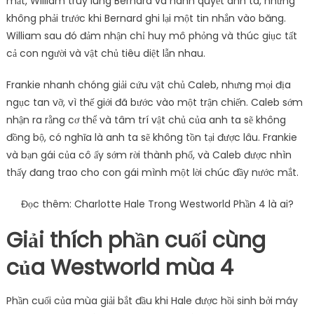
mất, William truy lùng Bernard và hành quyết anh ta, nhưng
không phải trước khi Bernard ghi lại một tin nhắn vào băng.
William sau đó đảm nhận chỉ huy mô phỏng và thúc giục tất
cả con người và vật chủ tiêu diệt lẫn nhau.
Frankie nhanh chóng giải cứu vật chủ Caleb, nhưng mọi địa
ngục tan vỡ, vì thế giới đã bước vào một trận chiến. Caleb sớm
nhận ra rằng cơ thể và tâm trí vật chủ của anh ta sẽ không
đồng bộ, có nghĩa là anh ta sẽ không tồn tại được lâu. Frankie
và bạn gái của cô ấy sớm rời thành phố, và Caleb được nhìn
thấy đang trao cho con gái mình một lời chúc đầy nước mắt.
Đọc thêm: Charlotte Hale Trong Westworld Phần 4 là ai?
Giải thích phần cuối cùng
của Westworld mùa 4
Phần cuối của mùa giải bắt đầu khi Hale được hồi sinh bởi máy