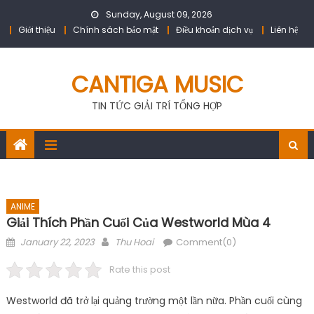
Skip
Sunday, August 09, 2026
to
Giới thiệu
Chính sách bảo mật
Điều khoản dịch vụ
Liên hệ
content
CANTIGA MUSIC
TIN TỨC GIẢI TRÍ TỔNG HỢP
ANIME
Giải Thích Phần Cuối Của Westworld Mùa 4
Posted
Author
January 22, 2023
Thu Hoai
Comment(0)
on
Rate this post
Westworld đã trở lại quảng trường một lần nữa. Phần cuối cùng