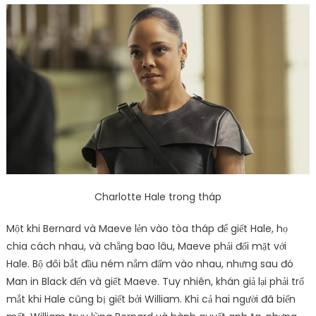
Charlotte Hale trong tháp
Một khi Bernard và Maeve lẻn vào tòa tháp để giết Hale, họ
chia cách nhau, và chẳng bao lâu, Maeve phải đối mặt với
Hale. Bộ đôi bắt đầu ném nắm đấm vào nhau, nhưng sau đó
Man in Black đến và giết Maeve. Tuy nhiên, khán giả lại phải trố
mắt khi Hale cũng bị giết bởi William. Khi cả hai người đã biến