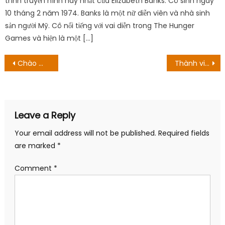
trình truyền hình hay nhất của Elizabeth Banks. Cô sinh ngày
10 tháng 2 năm 1974. Banks là một nữ diễn viên và nhà sinh
sản người Mỹ. Cô nổi tiếng với vai diễn trong The Hunger
Games và hiện là một […]
Post
Chào mừng đến với Demon School Iruma-Kun Phần 3 Ngày phát hành RA NGOÀI! Công chiếu mùa thu ’22 Green-Lit!
Thành viên PlayStation Plus có thể khai thác Deathloop, các trò chơi tuyệt vời khác
navigation
Leave a Reply
Your email address will not be published.
Required fields
are marked
*
Comment
*