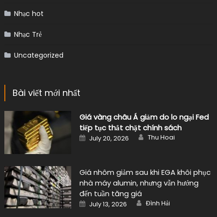
Nhạc hot
Nhạc Trẻ
Uncategorized
Bài viết mới nhất
Giá vàng châu Á giảm do lo ngại Fed
tiếp tục thắt chặt chính sách
Author
Posted
Thu Hoai
July 20, 2026
on
Giá nhôm giảm sau khi EGA khôi phục
nhà máy alumin, nhưng vẫn hướng
đến tuần tăng giá
Author
Posted
Đình Hải
July 13, 2026
on