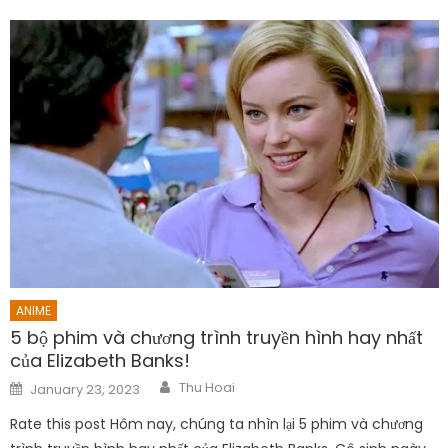
ANIME
5 bộ phim và chương trình truyền hình hay nhất
của Elizabeth Banks!
Author
Posted
Thu Hoai
January 23, 2023
on
Rate this post Hôm nay, chúng ta nhìn lại 5 phim và chương