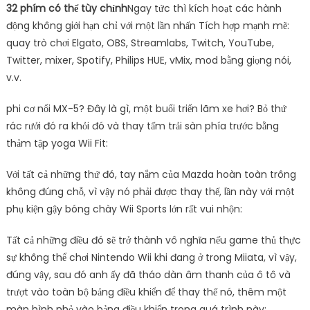
32 phím có thể tùy chỉnh
Ngay tức thì kích hoạt các hành
động không giới hạn chỉ với một lần nhấn Tích hợp mạnh mẽ:
quay trò chơi Elgato, OBS, Streamlabs, Twitch, YouTube,
Twitter, mixer, Spotify, Philips HUE, vMix, mod bằng giọng nói,
v.v.
phi cơ nổi MX-5? Đây là gì, một buổi triển lãm xe hơi? Bỏ thứ
rác rưởi đó ra khỏi đó và thay tấm trải sàn phía trước bằng
thảm tập yoga Wii Fit:
Với tất cả những thứ đó, tay nắm của Mazda hoàn toàn trông
không đúng chỗ, vì vậy nó phải được thay thế, lần này với một
phụ kiện gậy bóng chày Wii Sports lớn rất vui nhộn:
Tất cả những điều đó sẽ trở thành vô nghĩa nếu game thủ thực
sự không thể chơi Nintendo Wii khi đang ở trong Miiata, vì vậy,
đúng vậy, sau đó anh ấy đã tháo dàn âm thanh của ô tô và
trượt vào toàn bộ bảng điều khiển để thay thế nó, thêm một
màn hình nhỏ vào bảng điều khiển trong quá trình này: