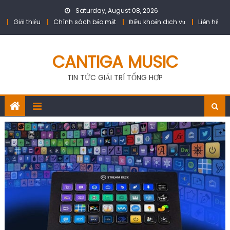
Skip
Saturday, August 08, 2026
to
Giới thiệu
Chính sách bảo mật
Điều khoản dịch vụ
Liên hệ
content
CANTIGA MUSIC
TIN TỨC GIẢI TRÍ TỔNG HỢP