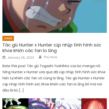
ANIME
Tác giả Hunter x Hunter cập nhập tình hình sức
khỏe khiến các fan lo lắng
Author
Posted
Thu Hoai
January 26, 2023
on
Rate this post Tác giả Togashi Yoshihiro của bộ manga nổi
tiếng Hunter x Hunter vừa qua đã cập nhập tình hình sức khỏe
hiện tại khiến các fan vô cùng lo lắng. Tác giả Hunter x Hunter
cập nhập tình hình sức khỏe khiến các fan lo lắng Để mà nói
đâu là bộ […]