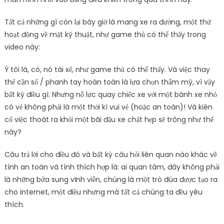
Tất cả những gì còn lại bây giờ là mang xe ra đường, một thứ
hoạt động về mặt kỹ thuật, như game thủ có thể thấy trong
video này:
Ý tôi là, có, nó tài xế, như game thủ có thể thấy. Và việc thay
thế cần số / phanh tay hoàn toàn là lựa chọn thẩm mỹ, vì vậy
bất kỳ điều gì. Nhưng nỗ lực quay chiếc xe với một bánh xe nhỏ
có vẻ không phải là một thời kì vui vẻ (hoặc an toàn)! Và kiên
cố việc thoát ra khỏi một bãi đậu xe chật hẹp sẽ trông như thế
này?
Câu trả lời cho điều đó và bất kỳ câu hỏi liên quan nào khác về
tính an toàn và tính thích hợp là: ai quan tâm, đây không phải
là những bửa sung vĩnh viễn, chúng là một trò đùa được tạo ra
cho internet, một điều nhưng mà tất cả chúng ta đều yêu
thích.