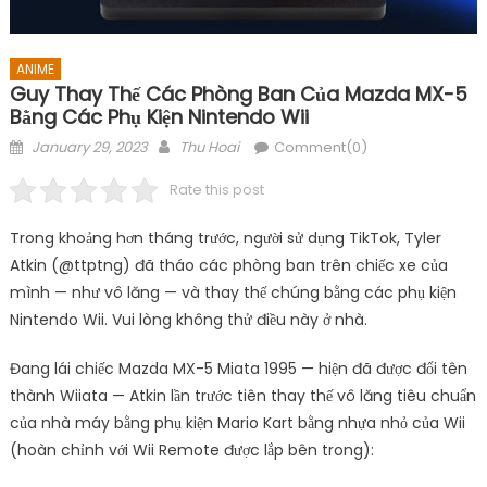
ANIME
Guy Thay Thế Các Phòng Ban Của Mazda MX-5
Bằng Các Phụ Kiện Nintendo Wii
Posted
Author
January 29, 2023
Thu Hoai
Comment(0)
on
Rate this post
Trong khoảng hơn tháng trước, người sử dụng TikTok, Tyler
Atkin (@ttptng) đã tháo các phòng ban trên chiếc xe của
mình — như vô lăng — và thay thế chúng bằng các phụ kiện
Nintendo Wii. Vui lòng không thử điều này ở nhà.
Đang lái chiếc Mazda MX-5 Miata 1995 — hiện đã được đổi tên
thành Wiiata — Atkin lần trước tiên thay thế vô lăng tiêu chuẩn
của nhà máy bằng phụ kiện Mario Kart bằng nhựa nhỏ của Wii
(hoàn chỉnh với Wii Remote được lắp bên trong):