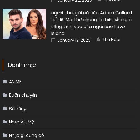
January 22, 2023
on
người chơi gái cũ của Adam Collard
tiết lộ: Mọi thứ chúng ta biết về cuộc
sống tình yêu của ngôi sao Love
Island
Author
Posted
Thu Hoai
January 19, 2023
on
Danh mục
ANIME
Buôn chuyện
Đời sống
Nhạc Âu Mỹ
Nhạc gì cũng có