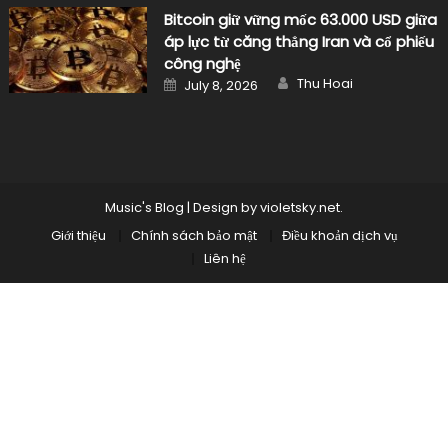
Bitcoin giữ vững mốc 63.000 USD giữa
áp lực từ căng thẳng Iran và cổ phiếu
công nghệ
Author
Posted
Thu Hoai
July 8, 2026
on
Music's Blog
|
Design by
violetsky.net
.
Giới thiệu
Chính sách bảo mật
Điều khoản dịch vụ
Liên hệ