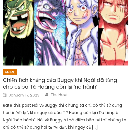
ANIME
Chiến tích khủng của Buggy khi Ngài đã từng
cho cả ba Tứ Hoàng còn lại ‘no hành’
Author
Posted
Thu Hoai
January 17, 2023
on
Rate this post Nói về Buggy thì chúng ta chỉ có thể sử dụng
hai từ “vĩ đại”, khi ngay cả các Tứ Hoàng còn lại đều từng bị
Ngài “bón hành”. Nói về Buggy ở thời điểm hiện tại thì chúng ta
chỉ có thể sử dụng hai từ “vĩ đại”, khi ngay cả […]