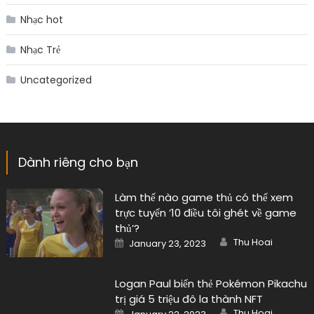
Nhạc hot
Nhạc Trẻ
Uncategorized
Dành riêng cho bạn
Làm thế nào game thủ có thể xem
trực tuyến ’10 điều tôi ghét về game
thủ’?
Author
Posted
Thu Hoai
January 23, 2023
on
Logan Paul biến thẻ Pokémon Pikachu
trị giá 5 triệu đô la thành NFT
Author
Posted
Thu Hoai