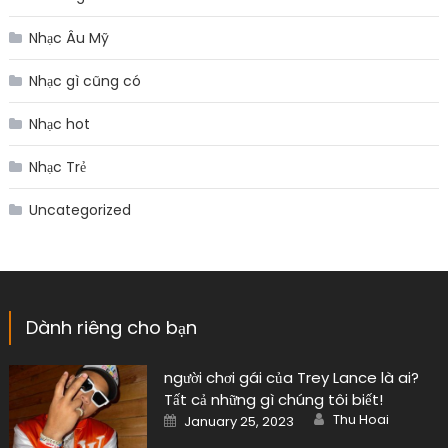
Nhạc Âu Mỹ
Nhạc gì cũng có
Nhạc hot
Nhạc Trẻ
Uncategorized
Dành riêng cho bạn
người chơi gái của Trey Lance là ai?
Tất cả những gì chúng tôi biết!
Author
Posted
Thu Hoai
January 25, 2023
on