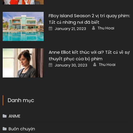
FBoy Island Season 2 vị trí quay phim:
Tất cả những nơi đã biết
Author
Posted
Thu Hoai
January 21, 2023
on
Anne Elliot kết thúc với ai? Tất cả về sự
thuyết phục của bộ phim
Author
Posted
Thu Hoai
January 30, 2023
on
Danh mục
ANIME
Buôn chuyện