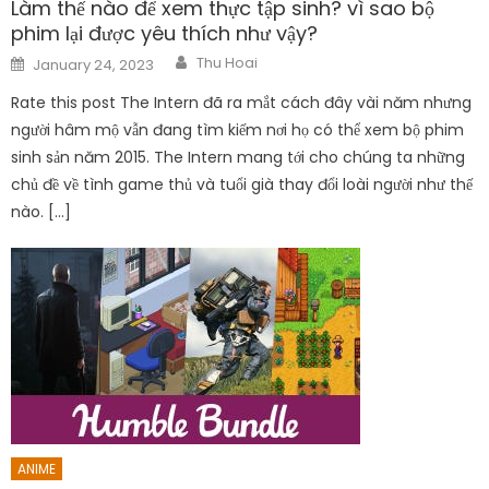
Làm thế nào để xem thực tập sinh? vì sao bộ
phim lại được yêu thích như vậy?
Author
Posted
Thu Hoai
January 24, 2023
on
Rate this post The Intern đã ra mắt cách đây vài năm nhưng
người hâm mộ vẫn đang tìm kiếm nơi họ có thể xem bộ phim
sinh sản năm 2015. The Intern mang tới cho chúng ta những
chủ đề về tình game thủ và tuổi già thay đổi loài người như thế
nào. […]
ANIME