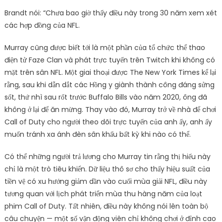
Brandt nói: “Chưa bao giờ thấy điều này trong 30 năm xem xét
các hợp đồng của NFL.
Murray cũng được biết tới là một phần của tổ chức thể thao
điện tử Faze Clan và phát trực tuyến trên Twitch khi không có
mặt trên sân NFL. Một giai thoại được The New York Times kể lại
rằng, sau khi dẫn dắt các Hồng y giành thành công đáng sửng
sốt, thứ nhì sau rốt trước Buffalo Bills vào năm 2020, ông đã
không ở lại để ăn mừng. Thay vào đó, Murray trở về nhà để chơi
Call of Duty cho người theo dõi trực tuyến của anh ấy, anh ấy
muốn tránh xa ánh đèn sân khấu bất kỳ khi nào có thể.
Có thể những người trả lương cho Murray tin rằng thị hiếu này
chỉ là một trò tiêu khiển. Dữ liệu thô sơ cho thấy hiệu suất của
tiền vệ có xu hướng giảm dần vào cuối mùa giải NFL, điều này
tương quan với lịch phát triển mùa thu hàng năm của loạt
phim Call of Duty. Tất nhiên, điều này không nói lên toàn bộ
câu chuyện — một số vận động viên chỉ không chơi ở đỉnh cao