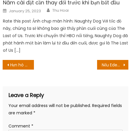
Năm cài đặt cần thay đổi trước khi bạn bắt đầu
Author
Posted
Thu Hoai
January 25, 2023
on
Rate this post Ảnh chụp màn hình: Naughty Dog Với tốc độ
này, chúng ta sẽ không bao giờ thấy phần cuối cùng của The
Last of Us. Trước khi chuyển thể HBO nổi tiếng, Naughty Dog đã
phát hành một bản làm lại từ đầu đến cuối, được gọi là The Last
of Us […]
Post
Hẹn hò với M&M Xanh và Nâu?
Nếu Edens Zero phụ thuộc gốc rễ và nguồn cảm hứng của nó, câu chuyện có thể lọt vào big 3 – Kodoani – Kênh thông tin anime – manga
navigation
Leave a Reply
Your email address will not be published.
Required fields
are marked
*
Comment
*