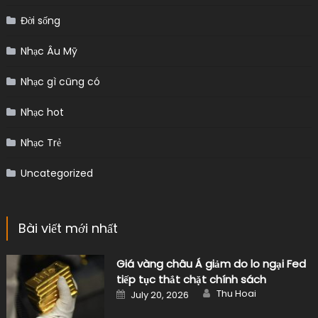
Đời sống
Nhạc Âu Mỹ
Nhạc gì cũng có
Nhạc hot
Nhạc Trẻ
Uncategorized
Bài viết mới nhất
Giá vàng châu Á giảm do lo ngại Fed
tiếp tục thắt chặt chính sách
Author
Posted
Thu Hoai
July 20, 2026
on