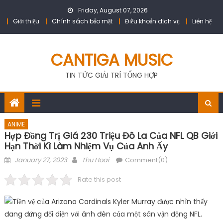
Skip
Friday, August 07, 2026
to
Giới thiệu
Chính sách bảo mật
Điều khoản dịch vụ
Liên hệ
content
CANTIGA MUSIC
TIN TỨC GIẢI TRÍ TỔNG HỢP
ANIME
Hợp Đồng Trị Giá 230 Triệu Đô La Của NFL QB Giới
Hạn Thời Kì Làm Nhiệm Vụ Của Anh Ấy
Posted
Author
January 27, 2023
Thu Hoai
Comment(0)
on
Rate this post