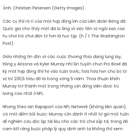
Ảnh: Christian Petersen (Getty Images)
Các cụ thể rò rỉ của một hợp đồng lớn của Liên đoàn Bóng đá
Quốc gia cho thấy một đội lo lắng về việc tiền vệ ngôi sao của
họ chơi trò chơi điện tử hơn là học tập. (h / t The Washington
Post)
Giữa những tin đồn về các cuộc thương thảo đang lung lay,
Hồng y Arizona và Kyler Murray nhì lần tuyển chọn Pro Bowl đã
ký một hợp đồng thế hệ vào tuần trước, hứa hứa hẹn cho bộ tứ
vệ trẻ 230,5 triệu đô la trong vòng 5 năm. Thỏa thuận khiến
Murray trở thành một trong những vận động viên được trả
lương cao nhất ở NFL.
Nhưng theo Ian Rapaport của NFL Network (không liên quan),
có một điểm bắt buộc: Murray cần dành ít nhất tứ giờ một tuần
để nghiên cứu độc lập tài liệu cho các trò chơi sắp tới, trong đó
cam kết ràng buộc pháp lý quy định anh ta không thể xem