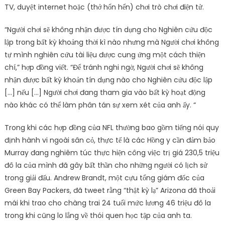
TV, duyệt internet hoặc (thở hổn hển) chơi trò chơi điện tử.
“Người chơi sẽ không nhận được tín dụng cho Nghiên cứu độc
lập trong bất kỳ khoảng thời kì nào nhưng mà Người chơi không
tự mình nghiên cứu tài liệu được cung ứng một cách thiện
chí,” hợp đồng viết. “Để tránh nghi ngờ, Người chơi sẽ không
nhận được bất kỳ khoản tín dụng nào cho Nghiên cứu độc lập
[…] nếu […] Người chơi đang tham gia vào bất kỳ hoạt động
nào khác có thể làm phân tán sự xem xét của anh ấy. “
Trong khi các hợp đồng của NFL thường bao gồm tiếng nói quy
định hành vi ngoài sân cỏ, thực tế là các Hồng y cần đảm bảo
Murray đang nghiêm túc thực hiện công việc trị giá 230,5 triệu
đô la của mình đã gây bất thần cho những người có lịch sử
trong giải đấu. Andrew Brandt, một cựu tổng giám đốc của
Green Bay Packers, đã tweet rằng “thật kỳ lạ” Arizona đã thoải
mái khi trao cho chàng trai 24 tuổi mức lương 46 triệu đô la
trong khi cũng lo lắng về thói quen học tập của anh ta.