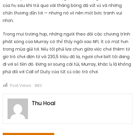
của họ sau khi trải qua vài tháng bóng đá vất vả và những
chấn thương dẫn tới — nhưng nó vẽ nên một bức tranh vui
nhộn.
Trong mọi trường hợp, những người theo dõi các chương trình
phát sóng của Murray có thể thấy ngôi sao NFL ít có mặt hơn
trong mùa giải tới. Nếu tôi phải lựa chọn giữa việc chơi thêm tứ
giờ trò chơi điện tử và 230,5 triệu đô la, người chơi biết tôi đang
đi với số tiền đó. Đừng sờ soạng cái túi, Murray, khác lạ là không
phải đối với Call of Duty của tất cả các trò chơi.
Post Views:
882
Thu Hoai