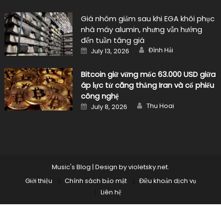
Giá nhôm giảm sau khi EGA khôi phục
nhà máy alumin, nhưng vẫn hướng
đến tuần tăng giá
Author
Posted
Đình Hải
July 13, 2026
on
Bitcoin giữ vững mốc 63.000 USD giữa
áp lực từ căng thẳng Iran và cổ phiếu
công nghệ
Author
Posted
Thu Hoai
July 8, 2026
on
Music's Blog
|
Design by
violetsky.net
.
Giới thiệu
Chính sách bảo mật
Điều khoản dịch vụ
Liên hệ