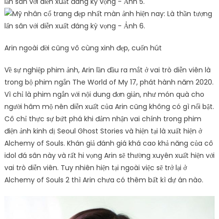
Arin ngoài đời cũng vô cùng xinh đẹp, cuốn hút
Về sự nghiệp phim ảnh, Arin lần đầu ra mắt ở vai trò diễn viên là
trong bộ phim ngắn The World of My 17, phát hành năm 2020.
Vì chỉ là phim ngắn với nội dung đơn giản, như món quà cho
người hâm mộ nên diễn xuất của Arin cũng không có gì nổi bật.
Cô chỉ thực sự bứt phá khi đảm nhận vai chính trong phim
điện ảnh kinh dị Seoul Ghost Stories và hiện tại là xuất hiện ở
Alchemy of Souls. Khán giả đánh giá khá cao khả năng của cô
idol đá sân này và rất hi vọng Arin sẽ thường xuyên xuất hiện với
vai trò diễn viên. Tuy nhiên hiện tại ngoài việc sẽ trở lại ở
Alchemy of Souls 2 thì Arin chưa có thêm bất kì dự án nào.