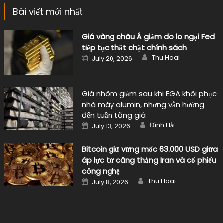
Bài viết mới nhất
Giá vàng châu Á giảm do lo ngại Fed
tiếp tục thắt chặt chính sách
Author
Posted
Thu Hoai
July 20, 2026
on
Giá nhôm giảm sau khi EGA khôi phục
nhà máy alumin, nhưng vẫn hướng
đến tuần tăng giá
Author
Posted
Đình Hải
July 13, 2026
on
Bitcoin giữ vững mốc 63.000 USD giữa
áp lực từ căng thẳng Iran và cổ phiếu
công nghệ
Author
Posted
Thu Hoai
July 8, 2026
on