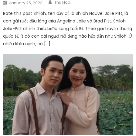
Author
Posted
Thu Hoai
January 25, 2023
on
Rate this post Shiloh, tên đầy đủ là Shiloh Nouvel Jolie Pitt, là
con gái ruột đầu lòng của Angelina Jolie và Brad Pitt. Shiloh
Jolie-Pitt chính thức bước sang tuổi 16. Theo giới truyền thông
quốc tế, ít có con cái người nổi tiếng nào hấp dẫn như Shiloh. Ở
nhiều khía cạnh, cô […]