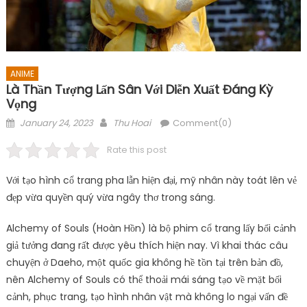
ANIME
Là Thần Tượng Lấn Sân Với Diễn Xuất Đáng Kỳ
Vọng
Posted
Author
January 24, 2023
Thu Hoai
Comment(0)
on
Rate this post
Với tạo hình cổ trang pha lẫn hiện đại, mỹ nhân này toát lên vẻ
đẹp vừa quyền quý vừa ngây thơ trong sáng.
Alchemy of Souls (Hoàn Hồn) là bộ phim cổ trang lấy bối cảnh
giả tưởng đang rất được yêu thích hiện nay. Vì khai thác câu
chuyện ở Daeho, một quốc gia không hề tồn tại trên bản đồ,
nên Alchemy of Souls có thể thoải mái sáng tạo về mặt bối
cảnh, phục trang, tạo hình nhân vật mà không lo ngại vấn đề