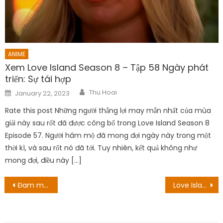
ANIME
Xem Love Island Season 8 – Tập 58 Ngày phát
triển: Sự tái hợp
Author
Posted
Thu Hoai
January 22, 2023
on
Rate this post Những người thắng lợi may mắn nhất của mùa
giải này sau rốt đã được công bố trong Love Island Season 8
Episode 57. Người hâm mộ đã mong đợi ngày này trong một
thời kì, và sau rốt nó đã tới. Tuy nhiên, kết quả không như
mong đợi, điều này […]
Post
Đam mê như game thủ
Love Island USA Phần 4 Tập 28 Ngày phát hành: The Boys Vs. Những cô gái
navigation