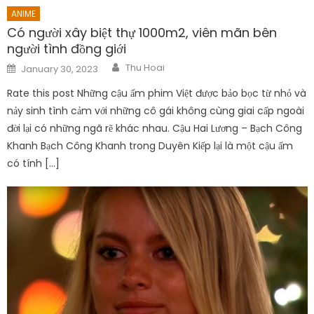
ANIME
Có người xây biệt thự 1000m2, viên mãn bên
người tình đồng giới
Author
Posted
Thu Hoai
January 30, 2023
on
Rate this post Những cậu ấm phim Việt được bảo bọc từ nhỏ và
nảy sinh tình cảm với những cô gái không cùng giai cấp ngoài
đời lại có những ngã rẽ khác nhau. Cậu Hai Lương – Bạch Công
Khanh Bạch Công Khanh trong Duyên Kiếp lại là một cậu ấm
có tính […]