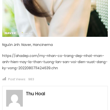
Nguồn ảnh: Naver, Hancinema
https://ahadep.com/my-nhan-co-trang-dep-nhat-man-
anh-hien-nay-la-than-tuong-lan-san-voi-dien-xuat-dang-
ky-vong-2022080711424639.chn
Post Views:
983
Thu Hoai