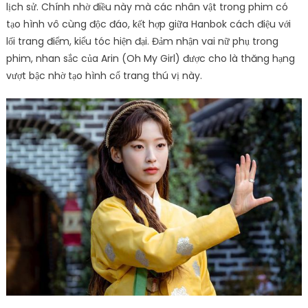
lịch sử. Chính nhờ điều này mà các nhân vật trong phim có
tạo hình vô cùng độc đáo, kết hợp giữa Hanbok cách điệu với
lối trang điểm, kiểu tóc hiện đại. Đảm nhận vai nữ phụ trong
phim, nhan sắc của Arin (Oh My Girl) được cho là thăng hạng
vượt bậc nhờ tạo hình cổ trang thú vị này.