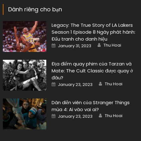
Dành riêng cho bạn
Legacy: The True Story of LA Lakers
Season 1 Episode 8 Ngày phát hành:
Đấu tranh cho danh hiệu
Author
Posted
Thu Hoai
January 31, 2023
on
Địa điểm quay phim của Tarzan và
Mate: The Cult Classic được quay ở
đâu?
Author
Posted
Thu Hoai
January 23, 2023
on
Dàn diễn viên của Stranger Things
mùa 4: Ai vào vai ai?
Author
Posted
Thu Hoai
January 23, 2023
on