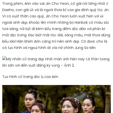
Trong phim, Arin vào vai Jin Cho Yeon, cô gái nổi tiếng nhất ở
Daeho, con gái út và là người thừa kế của gia đình quý tộc Jin.
Vì có xuất thân cao quý, Jin Cho Yeon luôn xuất hiện với vẻ
ngoài xinh đẹp, khoác lên mình những bộ Hanbok có màu sắc
tươi sáng, nổi bật đi kèm kiểu trang điểm độc đáo với phần kẻ
mắt đặc trưng. Đặc biệt mái tóc dài, sáng màu, mái thưa đúng
kiểu idol Hàn khiến Arin càng trở nên xinh đẹp. Cô được cho là
có tạo hình và ngoại hình át vía nữ chính Jung So Min.
Tạo hình cổ trang độc lạ của Arin